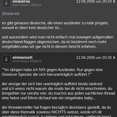
vicaversa
12.06.2006 um 20:24
ehemaliges Mitglied
@tankred
:
es gibt genauso deutsche, die einen ausländer zu tode prügeln,
nurweil er eben kein deutscher ist...
und ausserdem wird man nicht einfach mal sowegen aufgemalten
deutschland-flaggen abgestochen. da ist bestimmt noch mehr
vorgefallen,was wir gar nicht in diesem bericht erfahren.
einmensch
12.06.2006 um 20:26
ehemaliges Mitglied
""Im übrigen habe ich NIX gegen Ausländer. Nur gegen eine
Gewisse Spezies die sich hierunerträglich aufführt !""
der einzige der sich hier unerträglich aufführt bistdu tankred
und ich weiss nicht warum die mods bei dir nicht einschreiten, du
bringsthier nur unruhe rein. du machst aus jeden sachlichen thread
eine hetze und führst dichauf wie ein nörgelndes baby...
der threadersteller hat fragen bezüglich desislams gestellt, da du
über diese thematik sowieso NICHTS weisst, würde ich dir
empfehlendich zurück zu lehnen und mitzulesen, vielleicht lernst