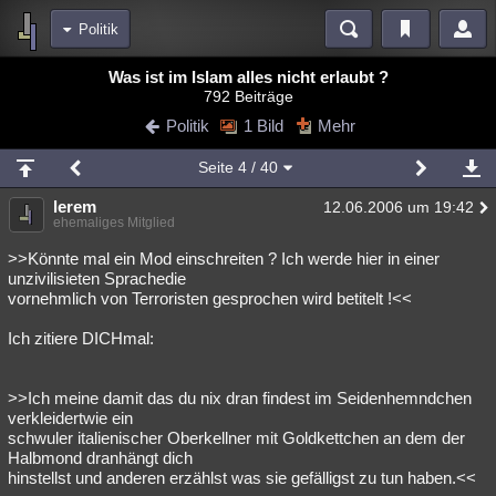
Politik
Bereiche
Was ist im Islam alles nicht erlaubt ?
792 Beiträge
Echtzeit
Diskussionen
Blogs
Videos
Statistiken
Politik
1 Bild
Mehr
Chat
Wiki
Neuigkeiten
2
Seite
4
/ 40
meine Rubriken
lerem
12.06.2006 um 19:42
Menschen
Wissenschaft
Politik
Mystery
Kriminalfälle
ehemaliges Mitglied
Spiritualität
Verschwörungen
Technologie
Ufologie
>>Könnte mal ein Mod einschreiten ? Ich werde hier in einer
unzivilisieten Sprachedie
vornehmlich von Terroristen gesprochen wird betitelt !<<
Natur
Umfragen
Unterhaltung
weitere Rubriken
Ich zitiere DICHmal:
Philosophie
Träume
Orte
Esoterik
Literatur
>>Ich meine damit das du nix dran findest im Seidenhemndchen
Astronomie
Helpdesk
Gruppen
Gaming
Filme
verkleidertwie ein
schwuler italienischer Oberkellner mit Goldkettchen an dem der
Musik
Clash
Verbesserungen
Allmystery
English
Halbmond dranhängt dich
hinstellst und anderen erzählst was sie gefälligst zu tun haben.<<
Übersichten