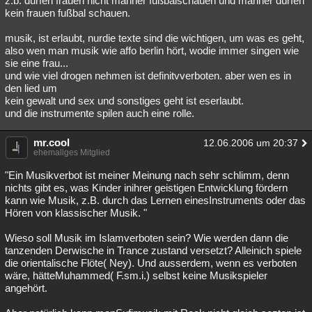
z.b. dürfen frauen nicht männer fußbalschauen und männer dürfen
kein frauen fußbal schauen.
musik, ist erlaubt, nurdie texte sind die wichtigen, um was es geht,
also wen man musik wie affo berlin hört, wodie immer singen wie
sie eine frau...
und wie viel drogen nehmen ist definitvverboten. aber wen es in
den lied um
kein gewalt und sex und sonstiges geht ist eserlaubt.
und die instrumente spilen auch eine rolle.
mr.cool
12.06.2006 um 20:37
ehemaliges Mitglied
"Ein Musikverbot ist meiner Meinung nach sehr schlimm, denn
nichts gibt es, was Kinder inihrer geistigen Entwicklung fördern
kann wie Musik, z.B. durch das Lernen einesInstruments oder das
Hören von klassischer Musik. "
Wieso soll Musik im Islamverboten sein? Wie werden dann die
tanzenden Derwische in Trance zustand versetzt? Alleinich spiele
die orientalische Flöte( Ney). Und ausserdem, wenn es verboten
wäre, hätteMuhammed( F.sm.i.) selbst keine Musikspieler
angehört.