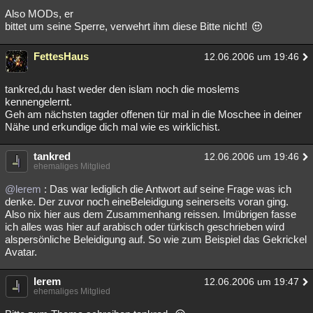
Also MODs, er
Besucht
Teilgenommen
Alle
Neue
Geschlossen
bittet um seine Sperre, verwehrt ihm diese Bitte nicht!
Lesenswert
Schlüsselwörter
FettesHaus
12.06.2006 um 19:46
tankred,du hast weder den islam noch die moslems
kennengelernt.
Geh am nächsten tagder offenen tür mal in die Moschee in deiner
Nähe und erkundige dich mal wie es wirklichist.
tankred
12.06.2006 um 19:46
ehemaliges Mitglied
@lerem
: Das war lediglich die Antwort auf seine Frage was ich
denke. Der zuvor noch eineBeleidigung seinerseits voran ging.
Also nix hier aus dem Zusammenhang reissen. Imübrigen fasse
ich alles was hier auf arabisch oder türkisch geschrieben wird
alspersönliche Beleidigung auf. So wie zum Beispiel das Gekrickel
Avatar.
lerem
12.06.2006 um 19:47
ehemaliges Mitglied