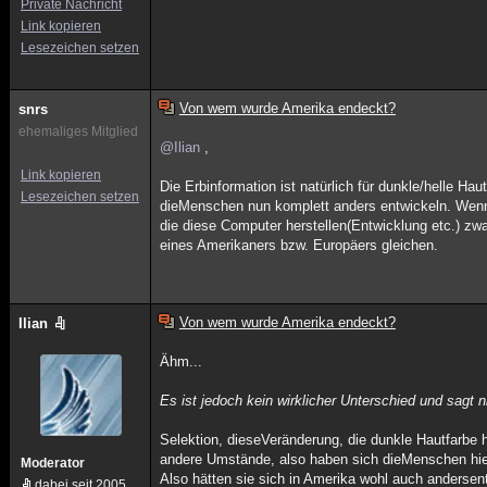
Private Nachricht
Link kopieren
Lesezeichen setzen
Von wem wurde Amerika endeckt?
snrs
ehemaliges Mitglied
@Ilian
,
Link kopieren
Die Erbinformation ist natürlich für dunkle/helle Ha
Lesezeichen setzen
dieMenschen nun komplett anders entwickeln. Wenn z
die diese Computer herstellen(Entwicklung etc.) zwa
eines Amerikaners bzw. Europäers gleichen.
Von wem wurde Amerika endeckt?
Ilian
Ähm...
Es ist jedoch kein wirklicher Unterschied und sagt
Selektion, dieseVeränderung, die dunkle Hautfarbe 
andere Umstände, also haben sich dieMenschen hier
Moderator
Also hätten sie sich in Amerika wohl auch andersen
dabei seit 2005