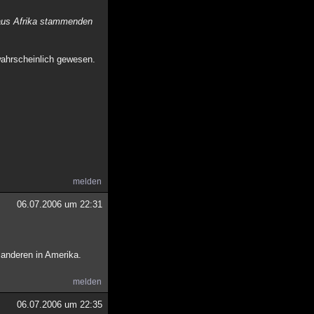
 aus Afrika stammenden
wahrscheinlich gewesen.
melden
06.07.2006 um 22:31
 anderen in Amerika.
melden
06.07.2006 um 22:35