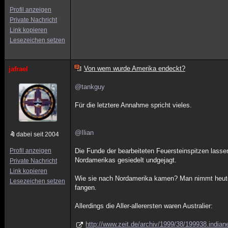
Profil anzeigen
Private Nachricht
Link kopieren
Lesezeichen setzen
Von wem wurde Amerika endeckt?
jafrael
@tankguy
Für die letztere Annahme spricht vieles.
@Ilian
dabei seit 2004
Profil anzeigen
Die Funde der bearbeiteten Feuersteinspitzen las
Nordamerikas gesiedelt undgejagt.
Private Nachricht
Link kopieren
Wie sie nach Nordamerika kamen? Man nimmt heute 
Lesezeichen setzen
fangen.
Allerdings die Aller-allerersten waren Australier:
http://www.zeit.de/archiv/1999/38/199938.indian