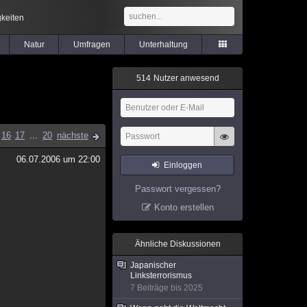
keiten
Natur
Umfragen
Unterhaltung
5
1
4
Nutzer anwesend
16
17
...
20
nächste
06.07.2006 um 22:00
Einloggen
Passwort vergessen?
Konto erstellen
Ähnliche Diskussionen
Japanischer
Linksterrorismus
7 Beiträge bis 2025