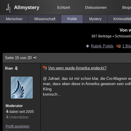
Allmystery
Echtzeit
Diskussionen
Blog
Menschen
Wissenschaft
Politik
Mystery
Kriminalfäl
Von 
387 Beiträge
▪ Schlüssel
Rubrik Politik
1 Bil
Seite 15 von 20
Von wem wurde Amerika endeckt?
Ilian
@ Jafrael, das ist mir schon klar, die Cro-Magnon 
man, dass eben diese in Amerika gewesen sein soll
Kling
komisch...
Moderator
dabei seit 2005
Unterstützer
Profil anzeigen