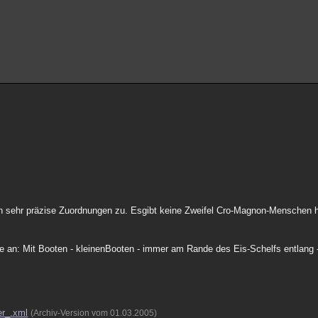
sen sehr präzise Zuordnungen zu. Esgibt keine Zweifel Cro-Magnon-Menschen
an: Mit Booten - kleinenBooten - immer am Rande des Eis-Schelfs entlang
er_.xml
(Archiv-Version vom 01.03.2005)