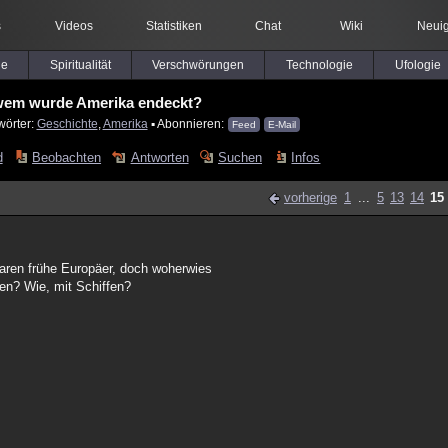
s
Videos
Statistiken
Chat
Wiki
Neuig
le
Spiritualität
Verschwörungen
Technologie
Ufologie
wem wurde Amerika endeckt?
wörter:
Geschichte
,
Amerika
▪ Abonnieren:
Feed
E-Mail
d
Beobachten
Antworten
Suchen
Infos
vorherige
1
...
5
13
14
15
waren frühe Europäer, doch woherwies
en? Wie, mit Schiffen?