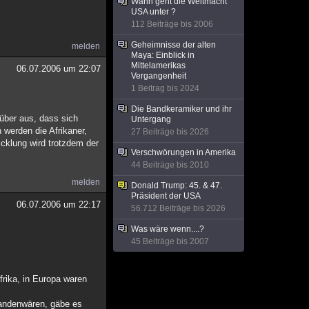
Wann geht die Weltmacht
USA unter ?
112 Beiträge bis 2006
Geheimnisse der alten
melden
Maya: Einblick in
Mittelamerikas
06.07.2006 um 22:07
Vergangenheit
1 Beitrag bis 2024
Die Bandkeramiker und ihr
rüber aus, dass sich
Untergang
 werden die Afrikaner,
27 Beiträge bis 2026
icklung wird trotzdem der
Verschwörungen in Amerika
44 Beiträge bis 2010
melden
Donald Trump: 45. & 47.
Präsident der USA
06.07.2006 um 22:17
56.712 Beiträge bis 2026
Was wäre wenn....?
45 Beiträge bis 2007
frika, in Europa waren
tandenwären, gäbe es