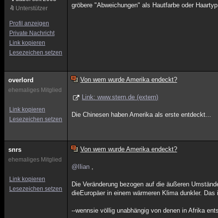
gröbere "Abweichungen" als Hautfarbe oder Haarty
Unterstützer
Profil anzeigen
Private Nachricht
Link kopieren
Lesezeichen setzen
Von wem wurde Amerika endeckt?
overlord
ehemaliges Mitglied
Link: www.stern.de (extern)
Link kopieren
Die Chinesen haben Amerika als erste entdeckt...
Lesezeichen setzen
Von wem wurde Amerika endeckt?
snrs
ehemaliges Mitglied
@Ilian
,
Link kopieren
Die Veränderung bezogen auf die äußeren Umstände s
Lesezeichen setzen
dieEuropäer in einem wärmeren Klima dunkler. Das 
--wennsie völlig unabhängig von denen in Afrika en