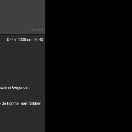
melden
07.07.2006 um 04:40
 habe in Gegenden
 - da konnte man Robben