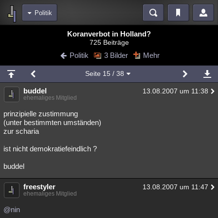
Politik
Bereiche
Koranverbot in Holland?
725 Beiträge
Echtzeit
Diskussionen
Blogs
Videos
Statistiken
Politik
3 Bilder
Mehr
Chat
Wiki
Neuigkeiten
2
Seite
15
/ 38
meine Rubriken
buddel
13.08.2007 um 11:38
Menschen
Wissenschaft
Politik
Mystery
Kriminalfälle
ehemaliges Mitglied
Spiritualität
Verschwörungen
Technologie
Ufologie
prinzipielle zustimmung
(unter bestimmten umständen)
zur scharia
Natur
Umfragen
Unterhaltung
weitere Rubriken
ist nicht demokratiefeindlich ?
Philosophie
Träume
Orte
Esoterik
Literatur
buddel
Astronomie
Helpdesk
Gruppen
Gaming
Filme
freestyler
13.08.2007 um 11:47
ehemaliges Mitglied
Musik
Clash
Verbesserungen
Allmystery
English
@nin
Übersichten