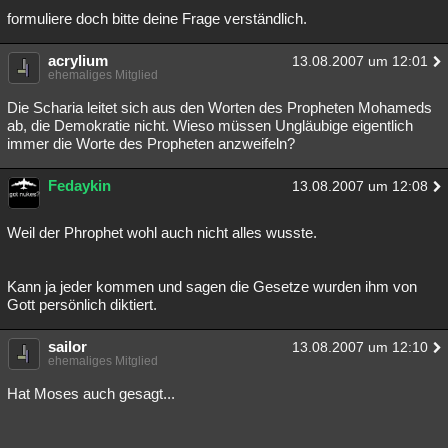
formuliere doch bitte deine Frage verständlich.
Besucht
Teilgenommen
Alle
Neue
Geschlossen
acrylium
Lesenswert
Schlüsselwörter
13.08.2007 um 12:01
ehemaliges Mitglied
Die Scharia leitet sich aus den Worten des Propheten Mohameds
ab, die Demokratie nicht. Wieso müssen Ungläubige eigentlich
immer die Worte des Propheten anzweifeln?
Fedaykin
13.08.2007 um 12:08
Weil der Phrophet wohl auch nicht alles wusste.
Kann ja jeder kommen und sagen die Gesetze wurden ihm von
Gott persönlich diktiert.
sailor
13.08.2007 um 12:10
ehemaliges Mitglied
Hat Moses auch gesagt...