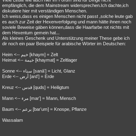
empfänglich, die dem Mainstream widersprechen.Ich dachte,ich
diskutiere hier mit verständigen Menschen.
Ich weiss,dass es einigen Menschen nicht passt ,solche leute gab
es auch zur Zeit der Hexenverfolgung und mann hätte ihnen noch
soviele Beweise gäben können,dass die Haarfarbe rot nichts mit
dem Hexentum gemein hat...
Als kleines Geschenk und Unterstützung meiner These gebe ich
dir noch ein paar Beispiele für arabische Wörter im Deutschen:
Heim <-- خيم [khaym] = Zelt
Heimat <-- خيمة [khaymat] = Zeltlager
Sonne <-- سناء [sanâ'] = Licht, Glanz
Erde <-- أرض [ard'] = Erde
Kreuz <-- قدس [quds] = Heiligtum
Mann <-- مرء [mar'] = Mann, Mensch
Baum <-- برعم [bar'um] = Knospe, Pflanze
Wassalam