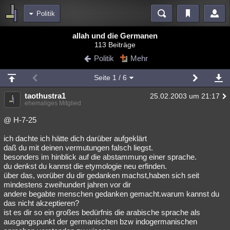
Politik
Bereiche
allah und die Germanen
113 Beiträge
Echtzeit
Diskussionen
Blogs
Videos
Statistiken
Politik
Mehr
Chat
Wiki
Neuigkeiten
2
Seite
1
/ 6
meine Rubriken
taothustra1
25.02.2003 um 21:17
Menschen
Wissenschaft
Politik
Mystery
Kriminalfälle
ehemaliges Mitglied
Spiritualität
Verschwörungen
Technologie
Ufologie
@ H-7-25
ich dachte ich hätte dich darüber aufgeklärt
Natur
Umfragen
Unterhaltung
daß du mit deinen vermutungen falsch liegst.
weitere Rubriken
besonders im hinblick auf die abstammung einer sprache.
du denkst du kannst die etymologie neu erfinden.
Philosophie
Träume
Orte
Esoterik
Literatur
über das, worüber du dir gedanken machst,haben sich seit
mindestens zweihundert jahren vor dir
Astronomie
Helpdesk
Gruppen
Gaming
Filme
andere begabte menschen gedanken gemacht.warum kannst du
das nicht akzeptieren?
Musik
Clash
Verbesserungen
Allmystery
English
ist es dir so ein großes bedürfnis die arabische sprache als
ausgangspunkt der germanischen bzw indogermanischen
Übersichten