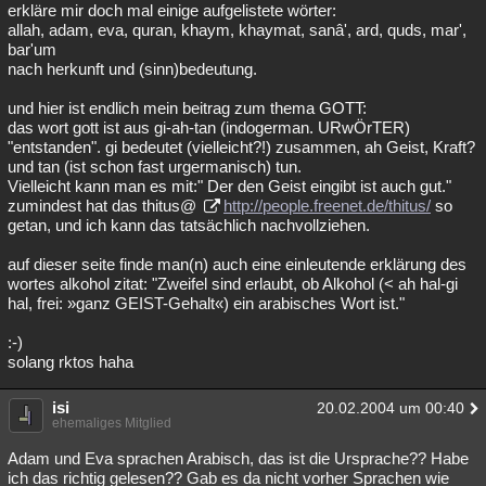
erkläre mir doch mal einige aufgelistete wörter:
allah, adam, eva, quran, khaym, khaymat, sanâ', ard, quds, mar',
bar'um
nach herkunft und (sinn)bedeutung.
und hier ist endlich mein beitrag zum thema GOTT:
das wort gott ist aus gi-ah-tan (indogerman. URwÖrTER)
"entstanden". gi bedeutet (vielleicht?!) zusammen, ah Geist, Kraft?
und tan (ist schon fast urgermanisch) tun.
Vielleicht kann man es mit:" Der den Geist eingibt ist auch gut."
zumindest hat das thitus@
http://people.freenet.de/thitus/
so
getan, und ich kann das tatsächlich nachvollziehen.
auf dieser seite finde man(n) auch eine einleutende erklärung des
wortes alkohol zitat: "Zweifel sind erlaubt, ob Alkohol (< ah hal-gi
hal, frei: »ganz GEIST-Gehalt«) ein arabisches Wort ist."
:-)
solang rktos haha
isi
20.02.2004 um 00:40
ehemaliges Mitglied
Adam und Eva sprachen Arabisch, das ist die Ursprache?? Habe
ich das richtig gelesen?? Gab es da nicht vorher Sprachen wie