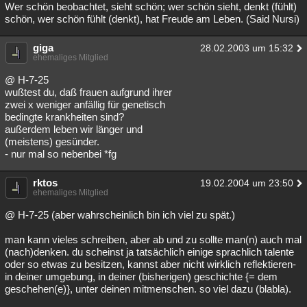
Wer schön beobachtet, sieht schön; wer schön sieht, denkt (fühlt)
schön, wer schön fühlt (denkt), hat Freude am Leben. (Said Nursi)
giga
28.02.2003 um 15:32
ehemaliges Mitglied
@ H-7-25
wußtest du, daß frauen aufgrund ihrer
zwei x weniger anfällig für genetisch
bedingte krankheiten sind?
außerdem leben wir länger und
(meistens) gesünder.
- nur mal so nebenbei *fg
rktos
19.02.2004 um 23:50
ehemaliges Mitglied
@ H-7-25 (aber wahrscheinlich bin ich viel zu spät.)
man kann vieles schreiben, aber ab und zu sollte man(n) auch mal
(nach)denken. du scheinst ja tatsächlich einige sprachlich talente
oder so etwas zu besitzen, kannst aber nicht wirklich reflektieren-
in deiner umgebung, in deiner (bisherigen) geschichte {= dem
geschehen(e)}, unter deinen mitmenschen. so viel dazu (blabla).