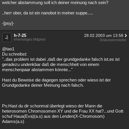
welcher abstammung soll ich deiner meinung nach sein?
..herr ober, da ist ein nanobot in meiner suppe.....
-[psy]-
h-7-25
28.02.2003 um 13:58
ehemaliges Mitglied
Diskussionsleiter
@tao1
Du schreibst:
"..das problem ist dabei ,daß der grundgedanke falsch ist.es ist
geradezu undenkbar daß die menschheit von einem
menschenpaar abstammen könnte..."
Hast du Beweise die dagegen sprechen oder wieso ist der
Grundgedanke deiner Meinung nach falsch.
Ps:Hast du dir schonmal überlegt wieso der Mann die
heterosomen Chromosomen XY und die Frau XX hat?...und Gott
schuf Haua(Eva)(a.s) aus den Lenden(X-Chromosom)
Adams(a.s)