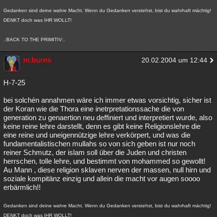
Gedanken sind deine wahre Macht. Wenn du Gedanken verstehst, bist du wahrhaft mächtig!
DENKT doch was IHR WOLLT!
.:BACK TO THE PRIMITIV:.
m.burns
20.02.2004 um 12:44
H-7-25
bei solchén annahmen wäre ich immer etwas vorsichtig, sicher ist
der Koran wie die Thora eine inetrpretationssache die von
generation zu genaertion neu deffiniert und interpretiert wurde, also
keine reine lehre darstellt, denn es gibt keine Religionslehre die
eine reine und uneigennützige lehre verkörpert, und was die
fundamentalistischen mullahs so von sich geben ist nur noch
reiner Schmutz, der islam soll über die Juden und christen
herrschen, tolle lehre, und bestimmt von mohammed so gewollt!
Au Mann , diese religion sklaven nerven der massen, null hirn und
soziale kompitänz einzig und allein die macht vor augen soooo
erbärmlich!!
Gedanken sind deine wahre Macht. Wenn du Gedanken verstehst, bist du wahrhaft mächtig!
DENKT doch was IHR WOLLT!