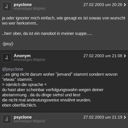
psyclone
27.02.2003 um 20:26
ehemaliges Mitglied
ja oder ignorier mich einfach, wie gesagt es ist sowas von wurscht
wo wer herkommt..
..herr ober, da ist ein nanobot in meiner suppe.....
-[psy]-
Anonym
27.02.2003 um 21:08
ehemaliges Mitglied
@psyclone
...es ging nicht darum woher "jemand" stammt sondern wovon
"etwas" stammt.
> nämlich die sprache <
du hast aber scheinbar verfolgungswahn wegen deiner
abstammung . da du dinge siehst und liest
die nicht mal andeutungsweise erwähnt wurden.
eben oberflächlich.
psyclone
27.02.2003 um 21:19
ehemaliges Mitglied