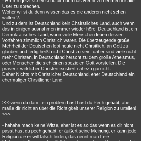
- Hmmm jetzt scheinst du dir noch das Recht zu nehmen für alle
User zu sprechen.
Woher willst du denn wissen das es die anderen nicht sehen
wollen ?.
Und zu dem ist Deutschland kein Chsirstliches Land, auch wenn
das in einigen ausnahmen immer wieder höre. Deutschland ist ein
Demokratisches Land, worin viele Menschen leben dessen
Vorfahren zimmlich Christlich waren. Die überzeugende große
Mehrheit der Deutschen lebt heute nicht Chrsitlich, an Gott zu
glauben und fertig heißt nicht Christ zu sein, daher sind viele nicht
mehr Christen, in Deutschland herscht zu dem große Atheismus,
oder Menschen die sich einen spezielen Gott vorstellen. Die
präsenz wirklicher Christen existiert nahezu garnicht.
Daher Nichts mit Christlicher Deutschland, eher Deutschland ein
ehermaliger Chrsitlicher Land.
>>>wenn du damit ein problem hast hast du Pech gehabt, aber
maße dir nicht an über die Richtigkeit unserer Religion zu urteilen!
<<<
- hahaha mach keine Witze, eher ist es so das wenn es dir nicht
passt hast du pech gehabt, er äußert seine Meinung, er kann jede
Religion die er will falsch finden, das nennt man freie