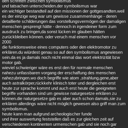
den schriften zwischen symbolismus
und tatsachen unterscheiden.der symbolismus war
ein wichtiger bestandteil auf den missionen der gottgesandten.weil
es der einzige weg war um gewisse zusammenhänge - deren
detaillierte schilderungen das vorstellungsvermögen der damaligen
menschen gesprengt hätte - dennoch in irgendeiner form zum
ausdruck zu bringen,da sonst lücken im glauben hätten
zurückbleiben können. oder veruch mal einem menschen vor
2000
die funktionsweise eines computers oder den elektromotor zu
erklären.du wiürdest genau so auf den symbolismus angewiesen
sein.da es ja damals noch nicht einmal das wort elektrizität bzw
motor gab.
wieviel schwieriger wäre es erst den für normale menschen
nahezu unfassbaren vorgang der erschaffung des menschen
nahezubringen.wo doch begriffe wie atom ,strahlung,gene,aber
auch astralkörper,rückkehr klinisch toter und dergleichen erst
heute zur sprache kommt und auch erst heute die geeigneten
begriffe vorhanden sind um gewisse naturgesetze erklären zu
können.die naturgesetze gab es aber auch schon damals,sie zu
erklären allerdings wäre nicht möglich gewesen also griff man zum
symbolismus.
heute kann man aufgrund archeologischer funde
und ihrer auswertung feststellen daß es zur gleichen zeit auf
verschiedenen kontinenten urmenschen gab und sie noch gar