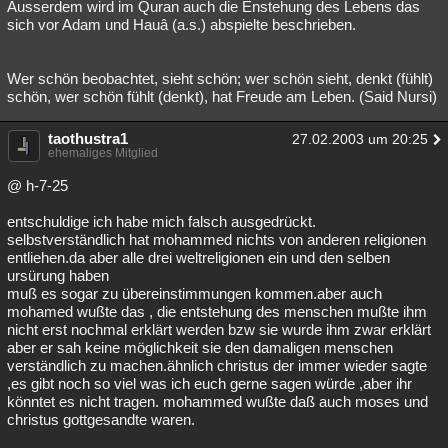
Ausserdem wird im Quran auch die Enstehung des Lebens das
sich vor Adam und Hauâ (a.s.) abspielte beschrieben.
Wer schön beobachtet, sieht schön; wer schön sieht, denkt (fühlt)
schön, wer schön fühlt (denkt), hat Freude am Leben. (Said Nursi)
taothustra1
27.02.2003 um 20:25
ehemaliges Mitglied
@ h-7-25
entschuldige ich habe mich falsch ausgedrückt.
selbstverständlich hat mohammed nichts von anderen religionen
entliehen.da aber alle drei weltreligionen ein und den selben
ursürung haben
muß es sogar zu übereinstimmungen kommen.aber auch
mohamed wußte das , die entstehung des menschen mußte ihm
nicht erst nochmal erklärt werden bzw sie wurde ihm zwar erklärt
aber er sah keine möglichkeit sie den damaligen menschen
verständlich zu machen.ähnlich christus der immer wieder sagte
,es gibt noch so viel was ich euch gerne sagen würde ,aber ihr
könntet es nicht tragen. mohammed wußte daß auch moses und
christus gottgesandte waren.