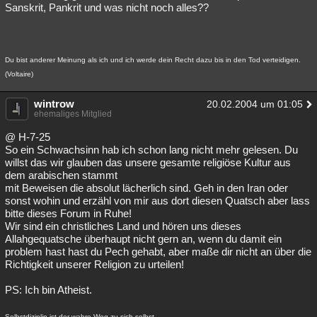
Sanskrit, Pankrit und was nicht noch alles??
Du bist anderer Meinung als ich und ich werde dein Recht dazu bis in den Tod verteidigen.
(Voltaire)
wintrow
20.02.2004 um 01:05
ehemaliges Mitglied
@ H-7-25
So ein Schwachsinn hab ich schon lang nicht mehr gelesen. Du
willst das wir glauben das unsere gesamte religiöse Kultur aus
dem arabischen stammt
mit Beweisen die absolut lächerlich sind. Geh in den Iran oder
sonst wohin und erzähl von mir aus dort diesen Quatsch aber lass
bitte dieses Forum in Ruhe!
Wir sind ein christliches Land und hören uns dieses
Allahgequatsche überhaupt nicht gern an, wenn du damit ein
problem hast hast du Pech gehabt, aber maße dir nicht an über die
Richtigkeit unserer Religion zu urteilen!
PS: Ich bin Atheist.
Selbstdiziplin ist der wahre Weg zu sich selbst.