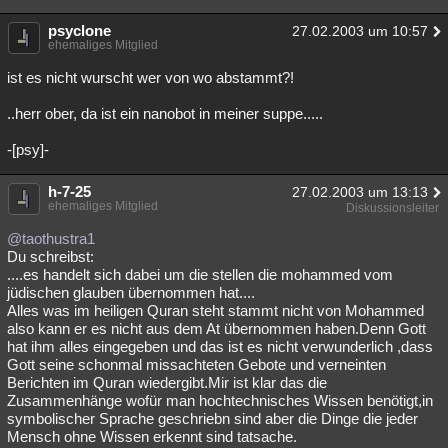
psyclone
27.02.2003 um 10:57
ehemaliges Mitglied
ist es nicht wurscht wer von wo abstammt?!
..herr ober, da ist ein nanobot in meiner suppe.....
-[psy]-
h-7-25
27.02.2003 um 13:13
ehemaliges Mitglied
Diskussionsleiter
@taothustra1
Du schreibst:
....es handelt sich dabei um die stellen die mohammed vom
jüdischen glauben übernommen hat....
Alles was im heiligen Quran steht stammt nicht von Mohammed
also kann er es nicht aus dem At übernommen haben.Denn Gott
hat ihm alles eingegeben und das ist es nicht verwunderlich ,dass
Gott seine schonmal missachteten Gebote und verneinten
Berichten im Quran wiedergibt.Mir ist klar das die
Zusammenhänge wofür man hochtechnisches Wissen benötigt,in
symbolischer Sprache geschriebn sind aber die Dinge die jeder
Mensch ohne Wissen erkennt sind tatsache.