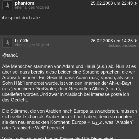
phantom
25.02.2003 um 22:49
ehemaliges Mitglied
ihr spinnt doch alle
h-7-25
26.02.2003 um 14:25
ehemaliges Mitglied
Diskussionsleiter
@taho1
Alle Menschen stammen von Adam und Hauâ (a.s.) ab. Nun ist es
aber so, dass bereits diese beiden eine Sprache sprachen, die wir
Arabisch nennen! Ein Gedicht, dass Adam (a.s.) sprach, als sein
Sohn Hâbîl ermordet wurde, ist von den Imamen der Ahl-ul-Bayt
(a.s.) von ihrem Großvater, dem Gesandten Allahs (s.a.a.),
überliefert worden.Und zwar in Arabisch bei interesse poste ich
das Gedicht.
Die Stämme, die von Arabien nach Europa auswanderten, müssen
sich selbst schon als Araber bezeichnet haben, denn so nannten
sie den neu entdeckten Kontinent: Europa = عروبة, was "Arabien"
oder "arabische Welt" bedeutet.
Viele Leute wie auch hier im Forum sind für Dinge nicht