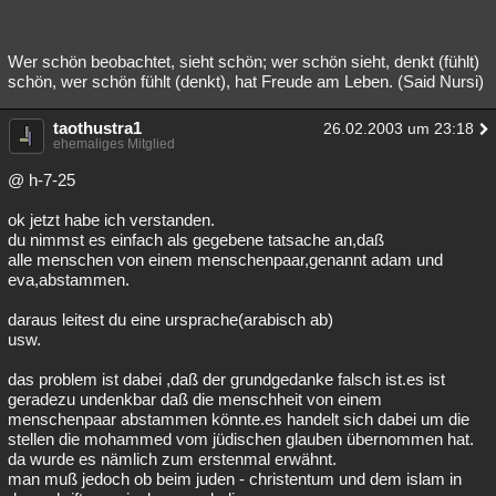
Wer schön beobachtet, sieht schön; wer schön sieht, denkt (fühlt)
schön, wer schön fühlt (denkt), hat Freude am Leben. (Said Nursi)
taothustra1
26.02.2003 um 23:18
ehemaliges Mitglied
@ h-7-25
ok jetzt habe ich verstanden.
du nimmst es einfach als gegebene tatsache an,daß
alle menschen von einem menschenpaar,genannt adam und
eva,abstammen.
daraus leitest du eine ursprache(arabisch ab)
usw.
das problem ist dabei ,daß der grundgedanke falsch ist.es ist
geradezu undenkbar daß die menschheit von einem
menschenpaar abstammen könnte.es handelt sich dabei um die
stellen die mohammed vom jüdischen glauben übernommen hat.
da wurde es nämlich zum erstenmal erwähnt.
man muß jedoch ob beim juden - christentum und dem islam in