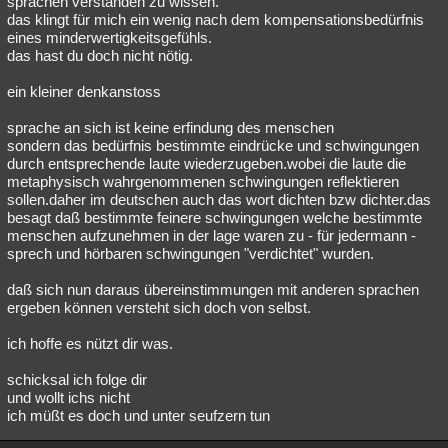
sprachen verstanden zu wissen.
das klingt für mich ein wenig nach dem kompensationsbedürfnis
Besucht
Teilgenommen
Alle
Neue
Geschlossen
eines minderwertigkeitsgefühls.
das hast du doch nicht nötig.
Lesenswert
Schlüsselwörter
ein kleiner denkanstoss
sprache an sich ist keine erfindung des menschen
sondern das bedürfnis bestimmte eindrücke und schwingungen
durch entsprechende laute wiederzugeben.wobei die laute die
metaphysisch wahrgenommenen schwingungen reflektieren
sollen.daher im deutschen auch das wort dichten bzw dichter.das
besagt daß bestimmte feinere schwingungen welche bestimmte
menschen aufzunehmen in der lage waren zu - für jedermann -
sprech und hörbaren schwingungen "verdichtet" wurden.
daß sich nun daraus übereinstimmungen mit anderen sprachen
ergeben können versteht sich doch von selbst.
ich hoffe es nützt dir was.
schicksal ich folge dir
und wollt ichs nicht
ich müßt es doch und unter seufzern tun