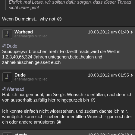
Ehrlich mal Leute, wir sollten dafür sorgen, dass dieser Thread
Besucht
Teilgenommen
Alle
Neue
Geschlossen
nicht unter geht
Lesenswert
Schlüsselwörter
Wenn Du meinst... why not
Warhead
10.03.2012 um 01:49
ehemaliges Mitglied
@Dude
Suuuuper,wir brauchen mehr Endzeitthreads,wird die Welt in
1,2,3,40,65,324 Jahren untegehen,betet,heulen und
zähneknirschen,geisselt euch
Dude
10.03.2012 um 01:55
ehemaliges Mitglied
@Warhead
Hab ich nur gemacht, um Serg's Wunsch zu erfüllen, nachdem ich
von ausserhalb zufällig hier reingepurzelt bin
Ich konnte einfach nicht widerstehen, und zudem dachte ich mir,
womöglich kann sich - neben dem erfüllten Wunsch - gar noch der
ein oder andere amüsieren
stopje