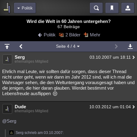
Politik
Bereiche
Wird die Welt in 60 Jahren untergehen?
67 Beiträge
Echtzeit
Diskussionen
Blogs
Videos
Statistiken
Politik
2 Bilder
Mehr
Chat
Wiki
Neuigkeiten
Seite
4
/ 4
meine Rubriken
Serg
03.10.2007 um 18:11
Menschen
Wissenschaft
Politik
Mystery
Kriminalfälle
ehemaliges Mitglied
Spiritualität
Verschwörungen
Technologie
Ufologie
Ehrlich mal Leute, wir sollten dafür sorgen, dass dieser Thread
nicht unter geht, wenn wir dann im Jahr 2012 sind, will ich mal die
Wahrsager sehen, die den Weltuntergang vorausgesagt haben und
Natur
Umfragen
Unterhaltung
die jenigen, die hier daran glauben. Werdet bestimmt vor
weitere Rubriken
Lebensfreude ausflippen
Philosophie
Träume
Orte
Esoterik
Literatur
Dude
10.03.2012 um 01:04
ehemaliges Mitglied
Astronomie
Helpdesk
Gruppen
Gaming
Filme
@Serg
Musik
Clash
Verbesserungen
Allmystery
English
Serg schrieb am 03.10.2007:
Übersichten