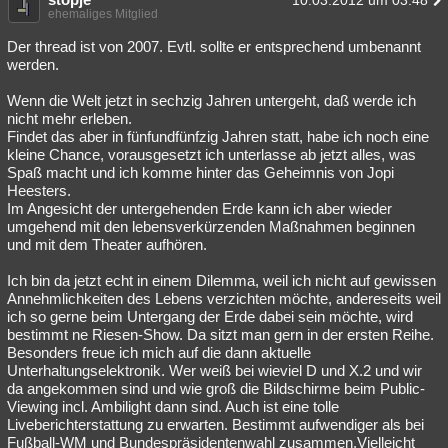
10.03.2012 um 03:48
ehemaliges Mitglied
Der thread ist von 2007. Evtl. sollte er entsprechend umbenannt
werden.
Wenn die Welt jetzt in sechzig Jahren untergeht, daß werde ich
nicht mehr erleben.
Findet das aber in fünfundfünfzig Jahren statt, habe ich noch eine
kleine Chance, vorausgesetzt ich unterlasse ab jetzt alles, was
Spaß macht und ich komme hinter das Geheimnis von Jopi
Heesters.
Im Angesicht der untergehenden Erde kann ich aber wieder
umgehend mit den lebensverkürzenden Maßnahmen beginnen
und mit dem Theater aufhören.
Ich bin da jetzt echt in einem Dilemma, weil ich nicht auf gewissen
Annehmlichkeiten des Lebens verzichten möchte, andereseits weil
ich so gerne beim Untergang der Erde dabei sein möchte, wird
bestimmt ne Riesen-Show. Da sitzt man gern in der ersten Reihe.
Besonders freue ich mich auf die dann aktuelle
Unterhaltungselektronik. Wer weiß bei wieviel D und X.2 und wir
da angekommen sind und wie groß die Bildschirme beim Public-
Viewing incl. Ambilight dann sind. Auch ist eine tolle
Liveberichterstattung zu erwarten. Bestimmt aufwendiger als bei
Fußball-WM und Bundespräsidentenwahl zusammen.Vielleicht