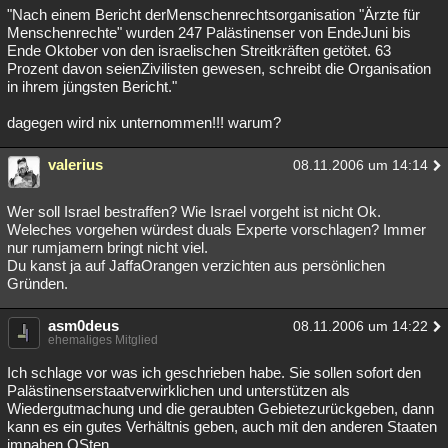
"Nach einem Bericht derMenschenrechtsorganisation "Ärzte für
Menschenrechte" wurden 247 Palästinenser von EndeJuni bis
Ende Oktober von den israelischen Streitkräften getötet. 63
Prozent davon seienZivilisten gewesen, schreibt die Organisation
in ihrem jüngsten Bericht."
dagegen wird nix unternommen!!! warum?
valerius
08.11.2006 um 14:14
Wer soll Israel bestraffen? Wie Israel vorgeht ist nicht Ok.
Weleches vorgehen würdest duals Experte vorschlagen? Immer
nur rumjamern bringt nicht viel.
Du kanst ja auf JaffaOrangen verzichten aus persönlichen
Gründen.
asm0deus
08.11.2006 um 14:22
ehemaliges Mitglied
Ich schlage vor was ich geschrieben habe. Sie sollen sofort den
Palästinenserstaatverwirklichen und unterstützen als
Wiedergutmachung und die geraubten Gebietezurückgeben, dann
kann es ein gutes Verhältnis geben, auch mit den anderen Staaten
imnahen OSten.