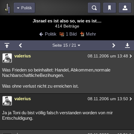
Politik
Bereiche
Jisrael es ist also so, wie es ist....
414 Beiträge
Echtzeit
Diskussionen
Blogs
Videos
Statistiken
Politik
1 Bild
Mehr
Chat
Wiki
Neuigkeiten
Seite
15
/ 21
meine Rubriken
valerius
08.11.2006 um 13:48
Menschen
Wissenschaft
Politik
Mystery
Kriminalfälle
Spiritualität
Verschwörungen
Technologie
Ufologie
Was Frieden so beinhaltet: Handel, Abkommen,normale
NachbarschaftlicheBezihungen.
Natur
Umfragen
Unterhaltung
Was ohne verlust nicht zu erreichen ist.
weitere Rubriken
valerius
Philosophie
Träume
Orte
Esoterik
08.11.2006 um 13:50
Literatur
Astronomie
Helpdesk
Gruppen
Gaming
Filme
Ja ja Toni du bist völlig falsch verstanden worden von mir
Entschuldigung.
Musik
Clash
Verbesserungen
Allmystery
English
Übersichten