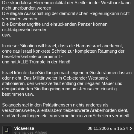
Die skandalöse Herrenmentalität der Siedler in der Westbankkann
nicht unerbunden werden
Die illegale Ausschaltung der demoratischen Regierungkann nicht
verhindert werden
Die Bombenangriffe und einrückenden Panzer können
nichtabgewehrt werden
usw.
In dieser Situation will Israel, dass die HamasIsrael anerkennt,
ohne das Israel konkrete Schritte zur kompletten Räumung der
besetztenGebiete unternimmt -
und hat ALLE Trümpfe in der Hand!
Israel könnte dannSiedlungen nach eigenem Gusto räumen lassen
oder nicht, Das Militär weiter in Gebietender Westbank
stationieren, den Grenzverlauf entlang der illegalen Mauer und
demjudaisierten Siedlungsring rund um Jerusalem einseitig
bestimmen usw.
SolangeIsrael in den Palästinensern nichts anderes als
verachtenswerte, allenfallsbemitleidenswerte Araberhorden sieht,
sind Verhandlungen etc. von vorne herein zumScheitern verurteilt.
vicaversa
08.11.2006 um 15:24
ehemaliges Mitglied