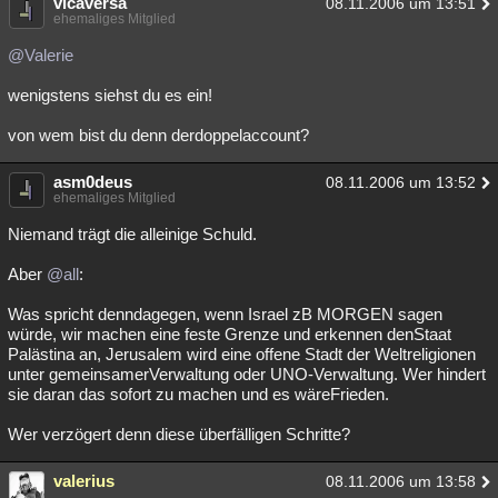
vicaversa
08.11.2006 um 13:51
ehemaliges Mitglied
Besucht
Teilgenommen
Alle
Neue
Geschlossen
@Valerie
Lesenswert
Schlüsselwörter
wenigstens siehst du es ein!
von wem bist du denn derdoppelaccount?
asm0deus
08.11.2006 um 13:52
ehemaliges Mitglied
Niemand trägt die alleinige Schuld.
Aber
@all
:
Was spricht denndagegen, wenn Israel zB MORGEN sagen
würde, wir machen eine feste Grenze und erkennen denStaat
Palästina an, Jerusalem wird eine offene Stadt der Weltreligionen
unter gemeinsamerVerwaltung oder UNO-Verwaltung. Wer hindert
sie daran das sofort zu machen und es wäreFrieden.
Wer verzögert denn diese überfälligen Schritte?
valerius
08.11.2006 um 13:58