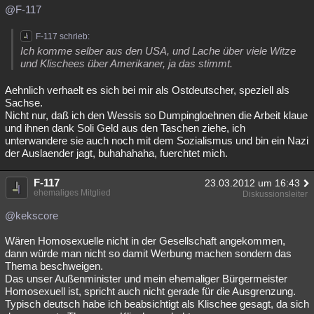
@F-117
F-117 schrieb:
Ich komme selber aus den USA, und Lache über viele Witze
und Klischees über Amerikaner, ja das stimmt.
Aehnlich verhaelt es sich bei mir als Ostdeutscher, speziell als
Sachse.
Nicht nur, daß ich den Wessis so Dumpingloehnen die Arbeit klaue
und ihnen dank Soli Geld aus den Taschen ziehe, ich
unterwandere sie auch noch mit dem Sozialismus und bin ein Nazi
der Auslaender jagt, buhahahaha, fuerchtet mich.
F-117
23.03.2012 um 16:43
ehemaliges Mitglied
Diskussionsleiter
@kekscore
Wären Homosexuelle nicht in der Gesellschaft angekommen,
dann würde man nicht so damit Werbung machen sondern das
Thema beschweigen.
Das unser Außenminister und mein ehemaliger Bürgermeister
Homosexuell ist, spricht auch nicht gerade für die Ausgrenzung.
Typisch deutsch habe ich beabsichtigt als Klischee gesagt, da sich