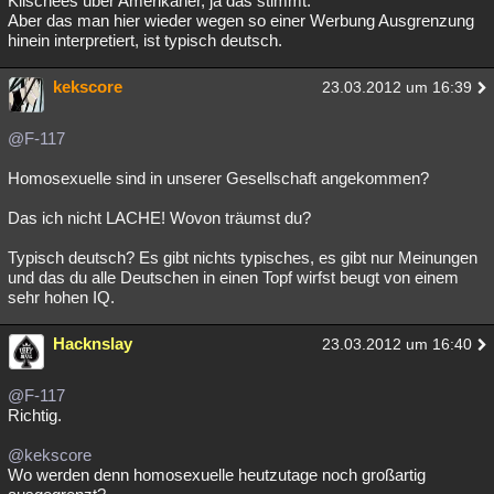
Klischees über Amerikaner, ja das stimmt.
Aber das man hier wieder wegen so einer Werbung Ausgrenzung
Besucht
Teilgenommen
Alle
Neue
Geschlossen
hinein interpretiert, ist typisch deutsch.
Lesenswert
Schlüsselwörter
kekscore
23.03.2012 um 16:39
@F-117
Homosexuelle sind in unserer Gesellschaft angekommen?
Das ich nicht LACHE! Wovon träumst du?
Typisch deutsch? Es gibt nichts typisches, es gibt nur Meinungen
und das du alle Deutschen in einen Topf wirfst beugt von einem
sehr hohen IQ.
Hacknslay
23.03.2012 um 16:40
@F-117
Richtig.
@kekscore
Wo werden denn homosexuelle heutzutage noch großartig