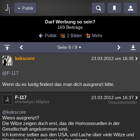
Politik
Bereiche
Darf Werbung so sein?
169 Beiträge
Echtzeit
Diskussionen
Blogs
Videos
Statistiken
Politik
2 Bilder
Mehr
Chat
Wiki
Neuigkeiten
2
Seite
8
/ 9
meine Rubriken
kekscore
23.03.2012 um 16:35
Menschen
Wissenschaft
Politik
Mystery
Kriminalfälle
Spiritualität
Verschwörungen
Technologie
Ufologie
@F-117
Wenn du es lustig findest das man dich ausgrenzt bitte.
Natur
Umfragen
Unterhaltung
weitere Rubriken
F-117
23.03.2012 um 16:37
ehemaliges Mitglied
Diskussionsleiter
Philosophie
Träume
Orte
Esoterik
Literatur
@kekscore
Astronomie
Helpdesk
Gruppen
Gaming
Filme
Wieso ausgrenzt?
Die Witze zeigen doch erst, das die Homosexuellen in der
Musik
Clash
Verbesserungen
Allmystery
English
Gesellschaft angekommen sind.
Ich komme selber aus den USA, und Lache über viele Witze und
Übersichten