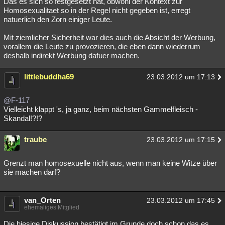
Das es sich so festgesetzt hat, obwohl der Kontext zur
Homosexualitaet so in der Regel nicht gegeben ist, erregt
natuerlich den Zorn einiger Leute.
Mit ziemlicher Sicherheit war dies auch die Absicht der Werbung,
vorallem die Leute zu provozieren, die eben dann wiederrum
deshalb indirekt Werbung dafuer machen.
littlebuddha69
23.03.2012 um 17:13
@F-117
Vielleicht klappt 's, ja ganz, beim nächsten Gammelfleisch -
Skandal!?!?
traube
23.03.2012 um 17:15
Grenzt man homosexuelle nicht aus, wenn man keine Witze über
sie machen darf?
van_Orten
23.03.2012 um 17:45
ehemaliges Mitglied
Die hiesige Diskussion bestätigt im Grunde doch schon das es