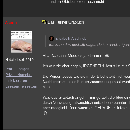
......und im Oktober leider auch nicht.
Das Turiner Grabtuch
Alarmi
ElisabethM. schrieb:
Ich kann das deshalb sagen da ich durch Eigene
Aha. Na dann. Muss es ja stimmen.
dabei seit 2010
Ich wuerde eher sagen, IRGENDEIN Jesus ist mit S
Profil anzeigen
Private Nachricht
Die Person Jesus wie sie in der Bibel steht - ich wei
Link kopieren
Nachhinein zu einer Person zusammengefasst wurden
Lesezeichen setzen
nicht.
Was das Grabtuch angeht - mir gefaellt die Idee e
durch Verwesung tatsaechlich entstehen koennten, kl
aber moeglich! Dann waere es GERADE im Interesse d