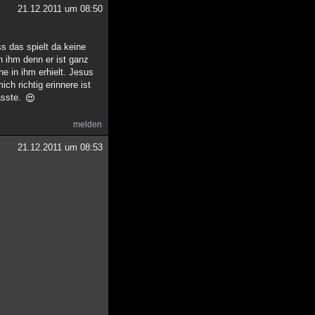
21.12.2011 um 08:50
ss das spielt da keine
 ihm denn er ist ganz
e in ihm erhielt. Jesus
ch richtig erinnere ist
asste.
melden
21.12.2011 um 08:53