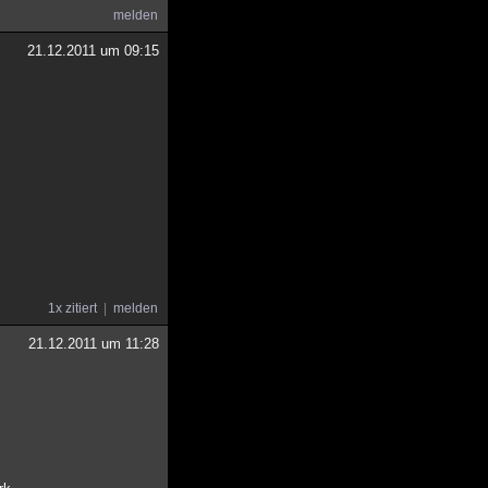
melden
21.12.2011 um 09:15
1x zitiert
melden
21.12.2011 um 11:28