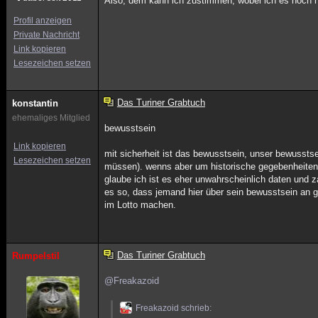
Also, dem kann ich zustimmen, wobei ich es noch ni
Profil anzeigen
Private Nachricht
Link kopieren
Lesezeichen setzen
Das Turiner Grabtuch
konstantin
ehemaliges Mitglied
bewusstsein
Link kopieren
mit sicherheit ist das bewusstsein, unser bewussts
Lesezeichen setzen
müssen). wenns aber um historische gegebenheiten u
glaube ich ist es eher unwahrscheinlich daten und z
es so, dass jemand hier über sein bewusstsein an g
im Lotto machen.
Das Turiner Grabtuch
Rumpelstil
@Freakazoid
Freakazoid schrieb: