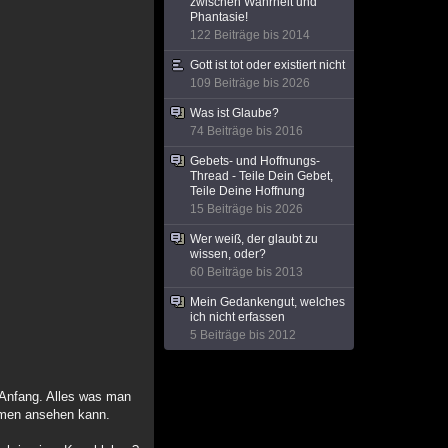
zwischen Wahrheit und
Phantasie!
122 Beiträge bis 2014
Gott ist tot oder existiert nicht
109 Beiträge bis 2026
Was ist Glaube?
74 Beiträge bis 2016
Gebets- und Hoffnungs-
Thread - Teile Dein Gebet,
Teile Deine Hoffnung
15 Beiträge bis 2026
Wer weiß, der glaubt zu
wissen, oder?
60 Beiträge bis 2013
Mein Gedankengut, welches
ich nicht erfassen
5 Beiträge bis 2012
 Anfang. Alles was man
mmen ansehen kann.