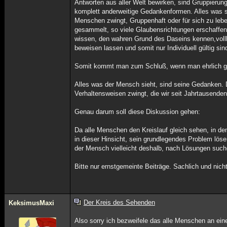
Antworten aus aller Welt bewirken, sind Gruppierung
komplett anderweitige Gedankenformen. Alles was si
Menschen zwingt, Gruppenhaft oder für sich zu leb
gesammelt, so viele Glaubensrichtungen erschaffe
wissen, den wahren Grund des Daseins kennen,voll
beweisen lassen und somit nur Individuell gültig s
Somit kommt man zum Schluß, wenn man ehrlich ge
Alles was der Mensch sieht, sind seine Gedanken. 
Verhaltensweisen zwingt, die wir seit Jahrtausende
Genau darum soll diese Diskussion gehen:
Da alle Menschen den Kreislauf gleich sehen, in de
in dieser Hinsicht, sein grundlegendes Problem lös
der Mensch vielleicht deshalb, nach Lösungen such
Bitte nur ernstgemeinte Beiträge. Sachlich und nic
Der Kreis des Sehenden
KeksimusMaxi
Also sorry ich bezweifele das alle Menschen an ein