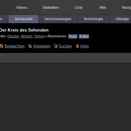
s
Videos
Statistiken
Chat
Wiki
Neuig
le
Spiritualität
Verschwörungen
Technologie
Ufologie
Der Kreis des Sehenden
rter:
Glaube
,
Wissen
,
Sehen
▪ Abonnieren:
Feed
E-Mail
Beobachten
Antworten
Suchen
Infos