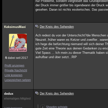
nur Probleme, sondern vergrößert das Grundproble
der Druck immer größer bis irgendwann der Druck w
gesehen. Daran ist nichts esoterisches. Das passie
Der Kreis des Sehenden
KeksimusMaxi
Ach redest du von der Unterschicht?die Menschen u
Neuzeit..früher waren es Ketzer und zweifler...ware
ich hege die befürchtung niemand will sich deiner 
gute Zeit eine Theorie aus deinen Gedanken zu ersc
Viel Spass ... Ich mein zu dieser Thematik haben s
aufrufbar und über setzt...RIP
dabei seit 2017
Profil anzeigen
Private Nachricht
Link kopieren
Lesezeichen setzen
Der Kreis des Sehenden
dedux
ehemaliges Mitglied
Shpetim schrieb: