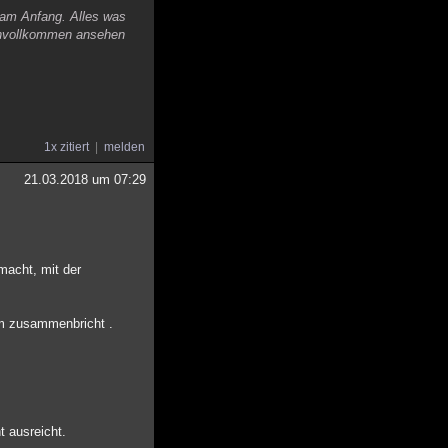
 am Anfang. Alles was
 unvollkommen ansehen
1x zitiert
melden
21.03.2018 um 07:29
macht, mit der
em zusammenbricht .
t ausreicht.