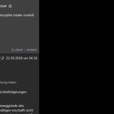
 tobak
osophie totaler overkill
1x zitiert
melden
21.03.2018 um 04:16
htung leben
 Schlußfolgerungen
 Beweggründe des
ftigen erschafft nicht