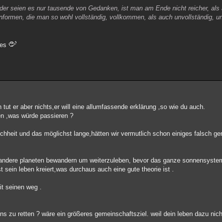
er seien es nur tausende von Gedanken, ist man am Ende nicht reicher, als
formen, die man so wohl vollständig, vollkommen, als auch unvollständig,
nes
ut er aber nichts,er will eine allumfassende erklärung ,so wie du auch.
en ,was würde passieren ?
heit und das möglichst lange,hätten wir vermutlich schon einiges falsch ge
en,andere planeten bewandern um weiterzuleben, bevor das ganze sonnensyst
 sein leben kreiert,was durchaus auch eine gute theorie ist .
it seinen weg .
zu retten ? wäre ein größeres gemeinschaftsziel. weil dein leben dazu nich