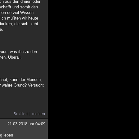
sch aus den dreien oder
schafft und somit den
ben so viel Wissen
lich müßten wir heute
anken, die sich nicht
e.
raus, was ihn zu den
en. Überall.
chnet, kann der Mensch,
er wahre Grund? Versucht
5x zitiert
melden
21.03.2018 um 04:09
ng leben