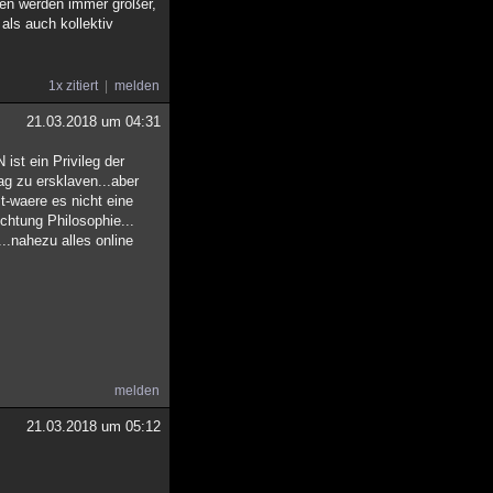
hen werden immer größer,
als auch kollektiv
1x zitiert
melden
21.03.2018 um 04:31
st ein Privileg der
ag zu ersklaven...aber
t-waere es nicht eine
chtung Philosophie...
..nahezu alles online
melden
21.03.2018 um 05:12