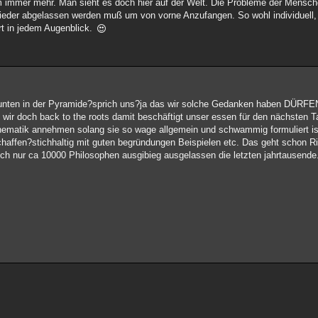
m immer mehr. Man sieht es doch hier auf der Welt. Die Probleme der Mensc
ieder abgelassen werden muß um von vorne Anzufangen. So wohl individuell, 
rt in jedem Augenblick.
nten in der Pyramide?sprich uns?ja das wir solche Gedanken haben DÜRFEN i
n wir doch back to the roots damit beschäftigt unser essen für den nächsten T
Thematik annehmen solang sie so wage allgemein und schwammig formuliert is
haffen?stichhaltig mit guten begründungen Beispielen etc. Das geht schon Ri
ich nur ca 10000 Philosophen ausgibieg ausgelassen die letzten jahrtausende.