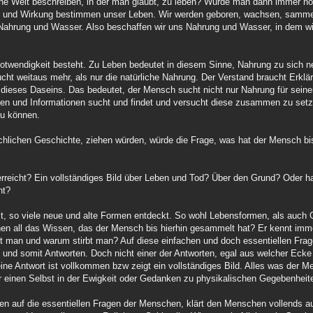
e Welt beschreiben, in der man glaubt, zu leben? Würde man dann immer noc
he und Wirkung bestimmen unser Leben. Wir werden geboren, wachsen, samme
Nahrung und Wasser. Also beschaffen wir uns Nahrung und Wasser, in dem w
otwendigkeit besteht. Zu Leben bedeutet in diesem Sinne, Nahrung zu sich 
cht weitaus mehr, als nur die natürliche Nahrung. Der Verstand braucht Erklär
dieses Daseins. Das bedeutet, der Mensch sucht nicht nur Nahrung für seine
sen und Informationen sucht und findet und versucht diese zusammen zu setz
zu können.
lichen Geschichte, ziehen würden, würde die Frage, was hat der Mensch bis
rreicht? Ein vollständiges Bild über Leben und Tod? Über den Grund? Oder hat
ht?
t, so viele neue und alte Formen entdeckt. So wohl Lebensformen, als auc
en all das Wissen, das der Mensch bis hierhin gesammelt hat? Er kennt imm
man und warum stirbt man? Auf diese einfachen und doch essentiellen Fragen
und somit Antworten. Doch nicht einer der Antworten, egal aus welcher Ecke
ne Antwort ist vollkommen bzw zeigt ein vollständiges Bild. Alles was der Men
 einen Selbst in der Ewigkeit oder Gedanken zu physikalischen Gegebenheit
en auf die essentiellen Fragen der Menschen, klärt den Menschen vollends au