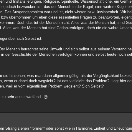
en und Instanziierungen. Religiöse, Spirituelle, Wissenschaftliche, ein Gemi
e jedoch bezwecken ist, das der Mensch in der Kugel, eine weitere Kugel er
en. Das Ausgangsproblem war und ist, nicht wissen bzw Unwissenheit. Wir ha
n bzw übernommen um eben diese essentiellen Fragen zu beantworten, eigent
kommen. Doch das tut der Mensch nicht. Alles was der Mensch hat, sind Ged
ind. Alles was der Mensch hat sind Gedankenfolgen, doch nie die wahre Ursach
genüber sich Selbst ist:
Der Mensch betrachtet seine Umwelt und sich selbst aus seinem Verstand he
n in der Geschichte der Menschen verfolgen können und selbst heute noch seh
m sie hinsehen, was man dann allgemeingültig, als die Vergänglichkeit bezei
en, wenn er dabei doch wegsieht? Ist das vielleicht das Problem? Liegt hier d
en, weil er vom eigentlichen Problem wegsieht? Sich Selbst?
ht zu sehr ausschweifend.
em Strang ziehen "formen" oder sonst wie in Harmonie,Einheit und Erleuchtu