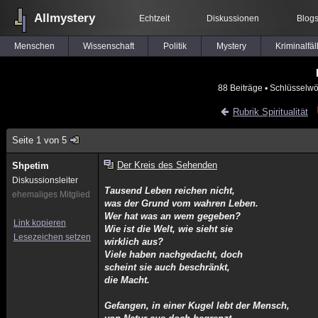
Allmystery
Echtzeit
Diskussionen
Blog
Menschen
Wissenschaft
Politik
Mystery
Kriminalfäl
88 Beiträge
▪ Schlüsselwö
Rubrik Spiritualität
Seite 1 von 5
Der Kreis des Sehenden
Shpetim
Diskussionsleiter
Tausend Leben reichen nicht,
ehemaliges Mitglied
was der Grund vom wahren Leben.
Wer hat was an wem gegeben?
Link kopieren
Wie ist die Welt, wie sieht sie
Lesezeichen setzen
wirklich aus?
Viele haben nachgedacht, doch
scheint sie auch beschränkt,
die Macht.
Gefangen, in einer Kugel lebt der Mensch,