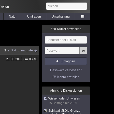
keiten
Natur
Umfragen
Unterhaltung
6
2
0
Nutzer anwesend
1
2
3
4
5
nächste
21.03.2018 um 03:40
Einloggen
Passwort vergessen?
Konto erstellen
Ähnliche Diskussionen
Wissen oder Unwissen
15 Beiträge bis 2025
Spiritualität.Die Grenze