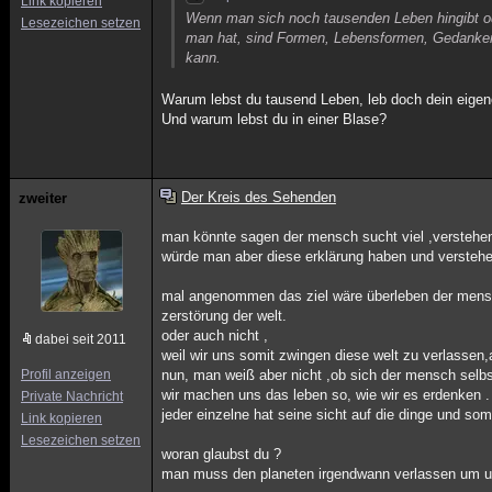
Link kopieren
Wenn man sich noch tausenden Leben hingibt od
Lesezeichen setzen
man hat, sind Formen, Lebensformen, Gedanken
kann.
Warum lebst du tausend Leben, leb doch dein eige
Und warum lebst du in einer Blase?
Der Kreis des Sehenden
zweiter
man könnte sagen der mensch sucht viel ,verstehen t
würde man aber diese erklärung haben und versteh
mal angenommen das ziel wäre überleben der mensch
zerstörung der welt.
oder auch nicht ,
dabei seit 2011
weil wir uns somit zwingen diese welt zu verlass
Profil anzeigen
nun, man weiß aber nicht ,ob sich der mensch selbst
wir machen uns das leben so, wie wir es erdenken .
Private Nachricht
jeder einzelne hat seine sicht auf die dinge und som
Link kopieren
Lesezeichen setzen
woran glaubst du ?
man muss den planeten irgendwann verlassen um uns 