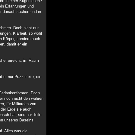
h in einer Kugel leben?
ln Erfahrungen und
ir danach suchen und in
nehmen. Doch nicht nur
ungen. Klarheit, so wohl
n Körper, sondern auch
en, damit er ein
her erreicht, im Raum
 er nur Puzzleteile, die
h Gedankenformen. Doch
er noch nicht den wahren
, für Milliarden von
 der Erde sie auch
sch hat, sind nur Teile.
en unseres Daseins.
f. Alles was die