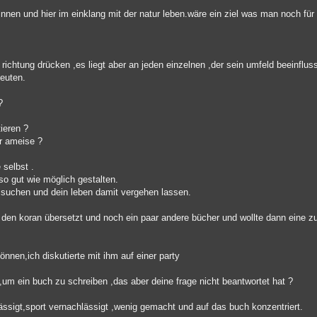
nnen und hier im einklang mit der natur leben.wäre ein ziel was man noch fü
e richtung drücken ,es liegt aber an jeden einzelnen ,der sein umfeld beeinflu
deuten.
?
ieren ?
er ameise ?
 selbst .
so gut wie möglich gestalten.
 suchen und dein leben damit vergehen lassen.
e den koran übersetzt und noch ein paar andere bücher und wollte dann ein
önnen,ich diskutierte mit ihm auf einer party
 ,um ein buch zu schreiben ,das aber deine frage nicht beantwortet hat ?
ässigt,sport vernachlässigt ,wenig gemacht und auf das buch konzentriert.