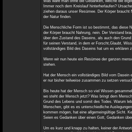
Was wäre man ohne die Gedanken, welche die eigen
Immer noch dem Kreislauf hinterherlaufen? Ursac
ziehen daraus unser Resümee. Der Körper braucht 
der Natur finden.
Die Menschliche Form ist so bestimmt, das diese N
der Körper braucht Nahrung, nein. Der Verstand brau
über den Zustand des Daseins, als auch den Grund 
für seinen Verstand, in dem er Forscht,Glaubt, Wis
vollständiges Bild des Daseins hat um es erklären 
Wenn wir nun heute ein Resümee der ganzen mensch
stehen.
Hat der Mensch ein vollständiges Bild vom Dasein e
er nur bisher teilweise zusammen zu setzen versuc
Bis heute hat der Mensch so viel Wissen gesammel
wo steht der Mensch jetzt? Was bringt dem Mensch
Grund des Lebens und somit des Todes. Warum lebt 
Menschen, gibt es es unterschiedliche Auslegungen 
kommen mögen, hat eine allgemeingültige Sicht. Kei
Seien es Gedanken über einen Gott, Gedanken über
Um es kurz und knapp zu halten, keiner der Antwort