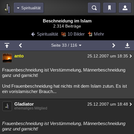
Spiritualität
Bereiche
Beschneidung im Islam
2.314 Beiträge
Echtzeit
Diskussionen
Blogs
Videos
Statistiken
Spiritualität
10 Bilder
Mehr
Chat
Wiki
Neuigkeiten
2
Seite
33
/ 116
meine Rubriken
anto
25.12.2007 um 18:35
Menschen
Wissenschaft
Politik
Mystery
Kriminalfälle
Spiritualität
Verschwörungen
Technologie
Ufologie
Frauenbeschneidung ist Verstümmelung, Männerbeschneidung
ganz und garnicht!
Natur
Umfragen
Unterhaltung
Und Frauenbeschneidung hat nichts mit dem Islam zutun. Es ist
weitere Rubriken
ein vorislamischer Brauch...
Philosophie
Träume
Orte
Esoterik
Literatur
Gladiator
25.12.2007 um 18:48
ehemaliges Mitglied
Astronomie
Helpdesk
Gruppen
Gaming
Filme
Musik
Clash
Verbesserungen
Allmystery
English
Frauenbeschneidung ist Verstümmelung, Männerbeschneidung
ganz und garnicht!
Übersichten