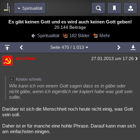
Spiritualität
Bereiche
Es gibt keinen Gott und es wird auch keinen Gott geben!
20.144 Beiträge
Echtzeit
Diskussionen
Blogs
Videos
Statistiken
Spiritualität
182 Bilder
Mehr
Chat
Wiki
Neuigkeiten
Seite
470
/ 1.013
meine Rubriken
abschied
27.01.2013 um 17:26
Menschen
Wissenschaft
Politik
Mystery
Kriminalfälle
Spiritualität
Verschwörungen
Technologie
Ufologie
Kiralov schrieb:
Natur
Umfragen
Unterhaltung
WIe kann ich von einem Gott sagen dass es in gäbe oder
nicht gäbe, wenn ich eigentlich nie kapiert habe was gott sein
weitere Rubriken
sollte.
Philosophie
Träume
Orte
Esoterik
Literatur
Darüber ist sich die Menschheit noch heute nicht einig, was Gott
sein soll.
Astronomie
Helpdesk
Gruppen
Gaming
Filme
Daher ist er für manche eine hohle Phrase. Darauf kann man sich
Musik
Clash
Verbesserungen
Allmystery
English
am einfachsten einigen.
Übersichten