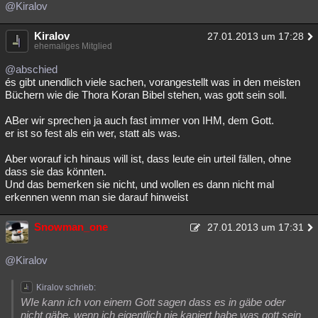
@Kiralov
Besucht
Teilgenommen
Alle
Neue
Geschlossen
Kiralov
27.01.2013 um 17:28
Lesenswert
Schlüsselwörter
ehemaliges Mitglied
@abschied
és gibt unendlich viele sachen, vorangestellt was in den meisten
Büchern wie die Thora Koran Bibel stehen, was gott sein soll.
ABer wir sprechen ja auch fast immer von IHM, dem Gott.
er ist so fest als ein wer, statt als was.
Aber worauf ich hinaus will ist, dass leute ein urteil fällen, ohne
dass sie das könnten.
Und das bemerken sie nicht, und wollen es dann nicht mal
erkennen wenn man sie darauf hinweist
Snowman_one
27.01.2013 um 17:31
@Kiralov
Kiralov schrieb:
WIe kann ich von einem Gott sagen dass es in gäbe oder
nicht gäbe, wenn ich eigentlich nie kapiert habe was gott sein