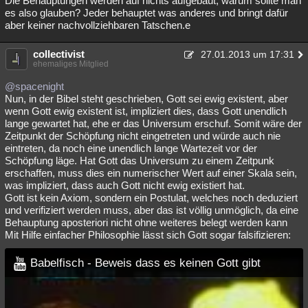
Die Behauptungen werden auf nichts aufgebaut, warum sollte man
es also glauben? Jeder behauptet was anderes und bringt dafür
aber keiner nachvollziehbaren Tatschen.e
collectivist
27.01.2013 um 17:31
ehemaliges Mitglied
@spacenight
Nun, in der Bibel steht geschrieben, Gott sei ewig existent, aber
wenn Gott ewig existent ist, impliziert dies, dass Gott unendlich
lange gewartet hat, ehe er das Universum erschuf. Somit wäre der
Zeitpunkt der Schöpfung nicht eingetreten und würde auch nie
eintreten, da noch eine unendlich lange Wartezeit vor der
Schöpfung läge. Hat Gott das Universum zu einem Zeitpunk
erschaffen, muss dies ein numerischer Wert auf einer Skala sein,
was impliziert, dass auch Gott nicht ewig existiert hat.
Gott ist kein Axiom, sondern ein Postulat, welches noch deduziert
und verifiziert werden muss, aber das ist völlig unmöglich, da eine
Behauptung aposteriori nicht ohne weiteres belegt werden kann
Mit Hilfe einfacher Philosophie lässt sich Gott sogar falsifizieren:
Babelfisch - Beweis dass es keinen Gott gibt