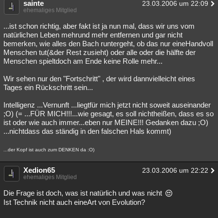
sainte
23.03.2006 um 22:09
ehemaliges Mitglied
...ist schon richtig, aber fakt ist ja nun mal, dass wir uns vom
natürlichen Leben mehrund mehr entfernen und gar nicht
bemerken, wie alles den Bach runtergeht, ob das nur eineHandvoll
Menschen tut(&der Rest zusieht) oder alle oder die hälfte der
Menschen spieltdoch am Ende keine Rolle mehr...
Wir sehen nur den "Fortschritt" , der wird dannvielleicht eines
Tages ein Rückschritt sein...
Intelligenz ...Vernunft ...liegtfür mich jetzt nicht soweit auseinander
;O) (= ...FÜR MICH!!!...wie gesagt, es soll nichtheißen, dass es so
ist oder wie auch immer...eben nur MEINE!!! Gedanken dazu ;O)
...nichtdass das ständig in den falschen Hals kommt)
...der Kopf ist auch zum DENKEN da :O)
Xedion65
23.03.2006 um 22:22
ehemaliges Mitglied
Die Frage ist doch, was ist natürlich und was nicht
Ist Technik nicht auch eineArt von Evolution?