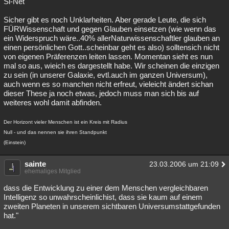
Si-Net
Sicher gibt es noch Unklarheiten. Aber gerade Leute, die sich
FÜRWissenschaft und gegen Glauben einsetzen (wie wenn das
ein Widerspruch wäre..40% allerNaturwissenschaftler glauben an
einen persönlichen Gott..scheinbar geht es also) solltensich nicht
von eigenen Präferenzen leiten lassen. Momentan sieht es nun
mal so aus, wieich es dargestellt habe. Wir scheinen die einzigen
zu sein (in unserer Galaxie, evtl.auch im ganzen Universum),
auch wenn es so manchen nicht erfreut, vieleicht ändert sichan
dieser These ja noch etwas, jedoch muss man sich bis auf
weiteres wohl damit abfinden.
Der Horizont vieler Menschen ist ein Kreis mit Radius
Null - und das nennen sie ihren Standpunkt
(Einstein)
sainte
23.03.2006 um 21:09
ehemaliges Mitglied
dass die Entwicklung zu einer dem Menschen vergleichbaren
Intelligenz so unwahrscheinlichist, dass sie kaum auf einem
zweiten Planeten in unserem sichtbaren Universumstattgefunden
hat."