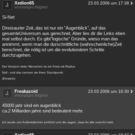
Xedion65
23.03.2006 um 17:38
Besucht
Teilgenommen
Alle
Neue
Geschlossen
ehemaliges Mitglied
Si-Net
Lesenswert
Schlüsselwörter
Dinosaurier Zeit..das ist nur ein "Augenblick", auf das
gesamteUniversum aus gerechnet. Aber lies dir die Links eben
mal selbst durch. Es gibt"logische" Gründe, wieso man das
annimmt, wenn man die durschnittliche (wahrscheinliche)Zeit
berechnet, die nötig ist um die evolutionären Schritte
durchzugehen.
Der Horizont vieler Menschen ist ein Kreis mit Radius
Null - und das nennen sie ihren Standpunkt
(Einstein)
Freakazoid
23.03.2006 um 18:30
ehemaliges Mitglied
45000 jahr sind ein augenblick
ca.2 Milliarden jahre sind bedeutent mehr.
Ich wurde von Außerirdischen entführt und die sagen, dass ihr alle unrecht habt.
Xedion65