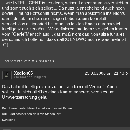
...wie INTELLIGENT ist es denn, seinen Lebensraum zuvernichten
und somit auch sich selbst ... Da nützt ja anscheinend auch noch
soviel Hirnund Fortschritt nichts, wenn man absichtlich ins Nichts
damit driftet...und seineneinzigen Lebensraum komplett
vernachlässigt, ignoriert bis man ihn letzten Endes durchsoviel
Intelligenz gar zerstört... Wir definieren Intelligenz so, gehen immer
vom "Genie"Mensch aus... das muß nicht das Non+ultra für alles
sein...und ich hoffe nur, dass daIRGENDWO noch etwas mehr ist
:O)
...der Kopf ist auch zum DENKEN da :O)
Xedion65
23.03.2006 um 21:43
ehemaliges Mitglied
Das hat mit Intelligenz nix zu tun, sondern mit Vernunft. Auch
solltest du nicht alleüber einen Kamm scheren, wenn es um
Umweltzerstörung geht.
Der Horizont vieler Menschen ist ein Kreis mit Radius
Null - und das nennen sie ihren Standpunkt
(Einstein)