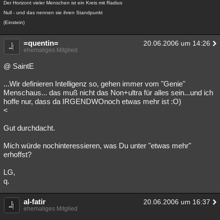
Der Horizont vieler Menschen ist ein Kreis mit Radius
Null - und das nennen sie ihren Standpunkt
(Einstein)
=quentin=
20.06.2006 um 14:26
ehemaliges Mitglied
@ SaintE
...Wir definieren Intelligenz so, gehen immer vom "Genie"
Menschaus... das muß nicht das Non+ultra für alles sein...und ich
hoffe nur, dass da IRGENDWOnoch etwas mehr ist :O)
<
Gut durchdacht.
Mich würde nochinteressieren, was Du unter "etwas mehr"
erhoffst?
LG,
q.
al-fatir
20.06.2006 um 16:37
ehemaliges Mitglied