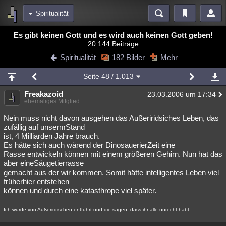
Spiritualität
Bereiche
Es gibt keinen Gott und es wird auch keinen Gott geben!
20.144 Beiträge
Echtzeit
Diskussionen
Blogs
Videos
Statistiken
Spiritualität
182 Bilder
Mehr
Chat
Wiki
Neuigkeiten
2
Seite
48
/ 1.013
meine Rubriken
Freakazoid
23.03.2006 um 17:34
Menschen
Wissenschaft
Politik
Mystery
Kriminalfälle
ehemaliges Mitglied
Spiritualität
Verschwörungen
Technologie
Ufologie
Nein muss nicht davon ausgehen das Außeriridsiches Leben, das
zufällig auf unsermStand
ist, 4 Milliarden Jahre brauch.
Natur
Umfragen
Unterhaltung
Es hätte sich auch wärend der DinosauerierZeit eine
weitere Rubriken
Rasse entwickeln können mit einem größeren Gehirn. Nun hat das
aber eineSäugetierrasse
Philosophie
Träume
Orte
Esoterik
Literatur
gemacht aus der wir kommen. Somit hätte intelligentes Leben viel
früherhier entstehen
Astronomie
Helpdesk
Gruppen
Gaming
Filme
können und durch eine katasthrope viel später.
Musik
Clash
Verbesserungen
Allmystery
English
Ich wurde von Außerirdischen entführt und die sagen, dass ihr alle unrecht habt.
Übersichten