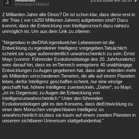
23.03.2006 um 18:37
ehemaliges Mitglied
2 Milliarden Jahre alte Dinos? Dir ist schon klar, dass diese erst in
der Trias ( vor ca250 Millionen Jahren) aufgetreten sind? Dazu
kommt, dass die Entwicklung von Intelligenznoch dazu nahezu
unmöglich ist. Um aus dem Link zu zitieren:
"Nirgendwo in derDNA irgendwelcher Lebewesen ist die
Entwicklung zu irgendeiner Intelligenz vorgegeben.Tatsächlich
scheint sie sogar außerordentlich unwahrscheinlich zu sein. Ernst
Mayr (vonmir: Führender Evolutionsbiologe des 20. Jahrhunderts)
wies darauf hin, dass es imTierreich wenigstens 40 unabhängige
Entwicklungen zu Augen gegebenen hat, dass aber unterden mehr
als Milliarden verschiedenen Tierarten, die alle auf einem Planeten
leben, derfür Intelligenz geschaffen scheint, nur eine einzige
geschafft hat, höhere Intelligenz zuentwickeln. „Daher“, so Mayr,
„ist im Gegensatz zu Augen die Entwicklung von
Intelligenzunwahrscheinlich.“ Unter den führenden
Evolutionsbiologen gibt es den Konsens, dass dieEntwicklung zu
einer dem Menschen vergleichbaren Intelligenz so
unwahrscheinlich ist,dass sie kaum auf einem zweiten Planeten in
unserem sichtbaren Universum stattgefundenhat."