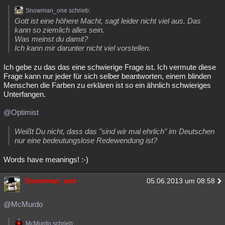
Besucht
Snowman_one schrieb:
Teilgenommen
Alle
Neue
Geschlossen
Gott ist eine höhere Macht, sagt leider nicht viel aus. Das
kann so ziemlich alles sein.
Lesenswert
Schlüsselwörter
Was meinst du damit?
Ich kann mir darunter nicht viel vorstellen.
Ich gebe zu das das eine schwierige Frage ist. Ich vermute diese
Frage kann nur jeder für sich selber beantworten, einem blinden
Menschen die Farben zu erklären ist so ein ähnlich schwieriges
Unterfangen.
@Optimist
Weißt Du nicht, dass das "sind wir mal ehrlich" im Deutschen
nur eine bedeutungslose Redewendung ist?
Words have meanings! :-)
Snowman_one
05.06.2013 um 08:58
@McMurdo
McMurdo schrieb: