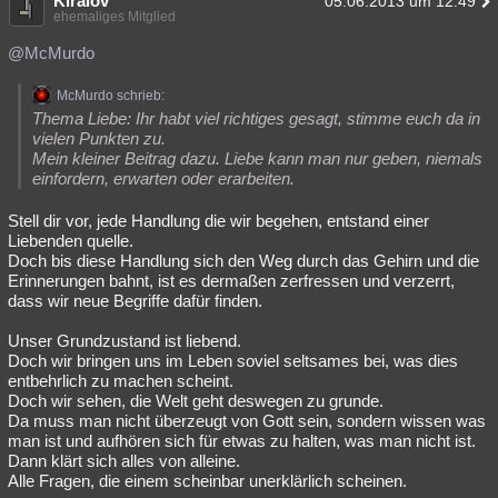
Kiralov
05.06.2013 um 12:49
ehemaliges Mitglied
@McMurdo
McMurdo schrieb:
Thema Liebe: Ihr habt viel richtiges gesagt, stimme euch da in
vielen Punkten zu.
Mein kleiner Beitrag dazu. Liebe kann man nur geben, niemals
einfordern, erwarten oder erarbeiten.
Stell dir vor, jede Handlung die wir begehen, entstand einer
Liebenden quelle.
Doch bis diese Handlung sich den Weg durch das Gehirn und die
Erinnerungen bahnt, ist es dermaßen zerfressen und verzerrt,
dass wir neue Begriffe dafür finden.
Unser Grundzustand ist liebend.
Doch wir bringen uns im Leben soviel seltsames bei, was dies
entbehrlich zu machen scheint.
Doch wir sehen, die Welt geht deswegen zu grunde.
Da muss man nicht überzeugt von Gott sein, sondern wissen was
man ist und aufhören sich für etwas zu halten, was man nicht ist.
Dann klärt sich alles von alleine.
Alle Fragen, die einem scheinbar unerklärlich scheinen.