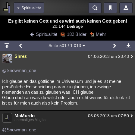
Spiritualität
Bereiche
Es gibt keinen Gott und es wird auch keinen Gott geben!
20.144 Beiträge
Echtzeit
Diskussionen
Blogs
Videos
Statistiken
Spiritualität
182 Bilder
Mehr
Chat
Wiki
Neuigkeiten
Seite
501
/ 1.013
meine Rubriken
Shrez
04.06.2013 um 23:43
Menschen
Wissenschaft
Politik
Mystery
Kriminalfälle
Spiritualität
Verschwörungen
Technologie
Ufologie
@Snowman_one
Ich glaube an das göttliche im Universum und ja es ist meine
Natur
Umfragen
Unterhaltung
persönliche Entscheidung daran zu glauben, ich zwinge
weitere Rubriken
niemanden an das zu glauben was ICH glaube.
Glaub doch an was du willst oder auch nicht wenns für dich ok ist
Philosophie
Träume
Orte
Esoterik
Literatur
ist es für mich auch also kein Problem.
Astronomie
Helpdesk
Gruppen
Gaming
Filme
McMurdo
05.06.2013 um 07:50
ehemaliges Mitglied
Musik
Clash
Verbesserungen
Allmystery
English
@Snowman_one
Übersichten