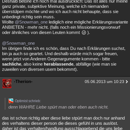
Deshalb betone ich noch mal ausdrücklich: Das ist alles nur meine
ganz private, subjektive Meinung, welche ich niemanden
überstülpen möchte und wo ich auch nicht behaupte, dass sie
unbedingt richtig sein muss.
Wollte
@Snowman_one
lediglich eine mögliche Erklärungsvariante
ANBIETEN - mehr nicht. (falls noch ein Missionierungsvorwurf
oder ähnliches von diesen Leuten kommt
).
@Snowman_one
Im übrigen finde ich es schön, dass Du nach Erklärungen suchst,
bin ja auch so geartet. Und deshalb würde mich sogar freuen,
wenn jetzt von Anderen Gegenargumente kommen - bitte
sachliche
, also keine
herablassende
, abfällige (wie man sie
zuweilen von diversen usern bekommt).
-Therion-
05.06.2013 um 10:23
Optimist schrieb:
denn WAHRE Liebe spürt man oder eben auch nicht.
das ist schon richtig aber diese liebe stpürt man doch nur anhand
des verhaltens dieser person die dieses gefühl in uns auslöst.
daher ist das verhalten/handlung ausschlaggebend die uns liebe