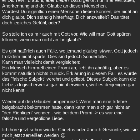
er Dich evtl. braucht, aber Liebe? Dazu gehört nun mal Vertrauen,
Anerkennung und der Glaube an diesen Menschen.
Würdest Du eigentlich einen Menschen lieben können, der nicht an
dich glaubt, Dich ständig hinterfragt, Dich anzweifelt? Das tötet
doch jegliches Gefühl, oder?
So stelle ich es mir auch mit Gott vor. Wie will man Gott spüren
können, wenn man nicht an ihn glaubt?
Es gibt natürlich auch Fälle, wo jemand gläubig ist/war, Gott jedoch
trotzdem nicht spürte. Dies sind jedoch Sonderfälle.
Kann man vielleicht damit vergleichen:
Ein Mensch himmelt einen Promi an, liebt ihn abgöttig, aber es
kommt natürlich nichts zurück. Erklärung in diesem Fall: es wurde
das "falsche Subjekt" verehrt und geliebt. Dieses Subjekt kann die
Liebe ja logischerweise gar nicht erwidern, weil es denjenigen gar
nicht kennt.
Wieder auf den Glauben umgemünzt: Wenn man eine Irrlehre
beigebracht bekommen hatte, dann kann man sich gar nicht an
"den Richtigen" wenden - wie bei dem Promi -> es war eine
falsche und vergebliche Liebe.
Ich höre jetzt schon wieder Cricetus oder ähnlich Gesinnte, wie sie
mich jetzt zerreißen werden