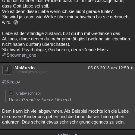
Und das ist eben das Problem dass ich mit der Aussage habe,
dass Gott Liebe sei soll.
Wo ist denn diese Liebe wenn ich sie nicht gerade fühle?
Sie wird ja kaum wie Wolke über mir schweben bis sie gebraucht
wird.
Liebe ist der ständige zustand, bist du ihn mit Gedanken des
ALltags, dinge denen du mehr priorität gibst (welche sie iegentlich
nicht haben dürften) überschattest.
Stichwort Psychologie, Gedanken, der reißende Fluss.
@Snowman_one
McMurdo
05.06.2013 um 12:59
ehemaliges Mitglied
@Kiralov
Kiralov schrieb:
Unser Grundzustand ist liebend.
Dem kann ich viel abgewinnen. Als Beispiel möchte ich die Liebe
die unsere Kinder uns geben und die Liebe die wir ihnen geben
anführen. Das scheint etwas sehr sehr grundlegendes zu sein.