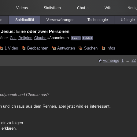
Videos
Statistiken
Chat
Wiki
Neuig
3
le
Spiritualität
Verschwörungen
Technologie
Ufologie
 Jesus: Eine oder zwei Personen
örter:
Gott
,
Religion
,
Glaube
▪ Abonnieren:
Feed
E-Mail
1 Video
Beobachten
Antworten
Suchen
Infos
vorherige
1
...
22
ermodynamik und Chemie aus?
en und ich raus aus dem Rennen, aber jetzt wird es interessant.
dir zu folgen.
 erklären.