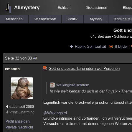
Allmystery
Echtzeit
Diskussionen
Blogs
Menschen
Wissenschaft
Politik
Mystery
Kriminalfäl
Gott und
645 Beiträge
▪ Schlüsselw
Rubrik Spiritualität
8 Bilder
Seite 32 von 33
Gott und Jesus: Eine oder zwei Personen
emanon
Walkingbird schrieb:
In wie weit kennst du dich in der Physik - Th
Eigentlich war die K-Schwelle ja schon unterschritt
dabei seit 2008
Prinz Charming
@Walkingbird
Grundkenntnisse sind vorhanden, ich will versuchen 
Profil anzeigen
Versuche es bitte mal mit deinen eigenen Worten zu
Private Nachricht