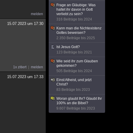
Frage an Gläubige: Was
haltet ihr davon in Gott
melden
verliebt zu sein?
316 Beiträge bis 2024
15.07.2023 um 17:30
Kann man die Nichtexistenz
Gottes beweisen?
2.350 Beiträge bis 2025
Ist Jesus Gott?
123 Beiträge bis 2021
Wie seid ihr zum Glauben
gekommen?
1x zitiert
melden
505 Beiträge bis 2024
15.07.2023 um 17:33
Einst Atheist, und jetzt
Christ?
83 Beiträge bis 2023
Woran glaubt Ihr? Glaubt Ihr
100% an die Bibel?
9.607 Beiträge bis 2023