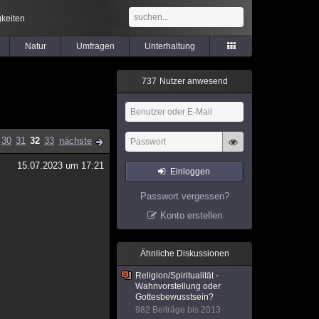
keiten
Natur
Umfragen
Unterhaltung
7
3
7
Nutzer anwesend
30
31
32
33
nächste
15.07.2023 um 17:21
Einloggen
Passwort vergessen?
Konto erstellen
Ähnliche Diskussionen
Religion/Spiritualität -
Wahnvorstellung oder
Gottesbewusstsein?
982 Beiträge bis 2013