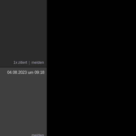
1x zitiert
melden
04.08.2023 um 09:18
melden