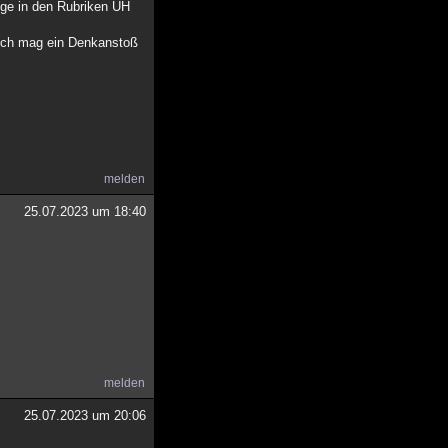
ege in den Rubriken UH
lich mag ein Denkanstoß
melden
25.07.2023 um 18:40
melden
25.07.2023 um 20:06