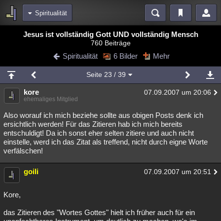
Spiritualität
Bereiche
Jesus ist vollständig Gott UND vollständig Mensch
760 Beiträge
Echtzeit
Diskussionen
Blogs
Videos
Statistiken
Spiritualität
6 Bilder
Mehr
Chat
Wiki
Neuigkeiten
Seite
23
/ 39
meine Rubriken
kore
07.09.2007 um 20:06
Menschen
Wissenschaft
Politik
Mystery
Kriminalfälle
ehemaliges Mitglied
Spiritualität
Verschwörungen
Technologie
Ufologie
Also worauf ich mich beziehe sollte aus obigen Posts denk ich
ersichtlich werden! Für das Zitieren hab ich mich bereits
entschuldigt! Da ich sonst eher selten zitiere und auch nicht
Natur
Umfragen
Unterhaltung
einstelle, werd ich das Zitat als treffend, nicht durch eigne Worte
weitere Rubriken
verfälschen!
Philosophie
Träume
Orte
Esoterik
Literatur
goili
07.09.2007 um 20:51
Astronomie
Helpdesk
Gruppen
Gaming
Filme
Kore,
Musik
Clash
Verbesserungen
Allmystery
English
das Zitieren des "Wortes Gottes" hielt ich früher auch für ein
Übersichten