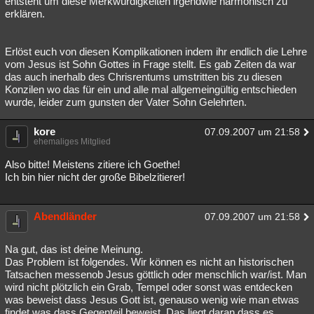
entsteht um diese Merkwürdigkeiten irgendwie harmonisch zu
erklären.
Erlöst euch von diesen Komplikationen indem ihr endlich die Lehre
vom Jesus ist Sohn Gottes in Frage stellt. Es gab Zeiten da war
das auch inerhalb des Chrisrentums umstritten bis zu diesen
Konzilen wo das für ein und alle mal allgemeingültig entschieden
wurde, leider zum gunsten der Vater Sohn Gelehrten.
kore
07.09.2007 um 21:58
ehemaliges Mitglied
Also bitte! Meistens zitiere ich Goethe!
Ich bin hier nicht der große Bibelzitierer!
Abendländer
07.09.2007 um 21:58
Na gut, das ist deine Meinung.
Das Problem ist folgendes. Wir können es nicht an historischen
Tatsachen messenob Jesus göttlich oder menschlich war/ist. Man
wird nicht plötzlich ein Grab, Tempel oder sonst was entdecken
was beweist dass Jesus Gott ist, genauso wenig wie man etwas
findet was dass Gegenteil beweist. Das liegt daran dass es