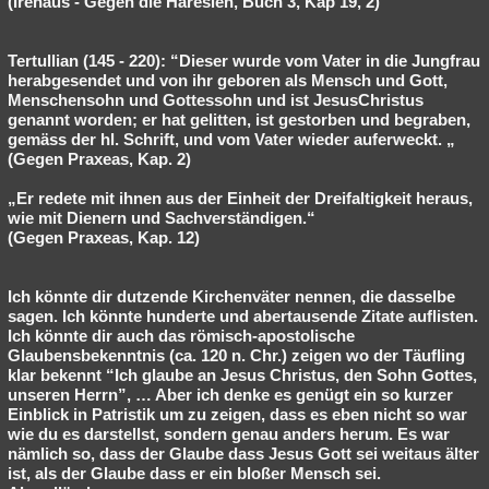
(Irenäus - Gegen die Häresien, Buch 3, Kap 19, 2)
Tertullian (145 - 220): “Dieser wurde vom Vater in die Jungfrau
herabgesendet und von ihr geboren als Mensch und Gott,
Menschensohn und Gottessohn und ist JesusChristus
genannt worden; er hat gelitten, ist gestorben und begraben,
gemäss der hl. Schrift, und vom Vater wieder auferweckt. „
(Gegen Praxeas, Kap. 2)
„Er redete mit ihnen aus der Einheit der Dreifaltigkeit heraus,
wie mit Dienern und Sachverständigen.“
(Gegen Praxeas, Kap. 12)
Ich könnte dir dutzende Kirchenväter nennen, die dasselbe
sagen. Ich könnte hunderte und abertausende Zitate auflisten.
Ich könnte dir auch das römisch-apostolische
Glaubensbekenntnis (ca. 120 n. Chr.) zeigen wo der Täufling
klar bekennt “Ich glaube an Jesus Christus, den Sohn Gottes,
unseren Herrn”, … Aber ich denke es genügt ein so kurzer
Einblick in Patristik um zu zeigen, dass es eben nicht so war
wie du es darstellst, sondern genau anders herum. Es war
nämlich so, dass der Glaube dass Jesus Gott sei weitaus älter
ist, als der Glaube dass er ein bloßer Mensch sei.