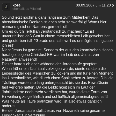
kore
09.09.2007 um 11:20
ehemaliges Mitglied
So und jetzt nochmal ganz langsam zum Mitdenken! Das
abendländische Denken ist eben sehr schwerfällig! Womit hier
niemand gleichen Namens gemeint ist!
Um es durch Tertullian verständlich zu machen: "Es ist
unvorstellbar, daß Gott in einem menschlichen Leib gewohnt hat
und gestorben ist!" "Gerade deshalb, weil es unmöglich ist, glaube
ich es!"
Nicht Jesus ist gemeint! Sondern der aus den kosmischen Höhen
herabgestiegene Christus! ER war im Leib des Jesus von
Nazareth anwesend!
Dieser hatte sich aber während der Jordantaufe geopfert!
Wenn früher ein Taufritual vollzogen wurde, diente es dazu die
Leibesglieder des Menschen zu lockern und ihn für einen Moment
ins Übersinnliche, wie diurch einen Spalt sehen zu lassen! D.h. die
Täuflinge wurden so lang untergetaucht bis sie das Bewußtsein
fast verloreb hatten. Da die Leiblichkeit sich im Lauf der
Jahrhunderte noch mehr verdichtet hat, wurde diese Form von
Einweihung zu gefährlich und schließlich allgemeinabgeschafft!
Was heute als Taufe praktiziert wird, ist also etwas gänzlich
anderes!
Bei der Jordantaufe stellt Jesus von Nazareth seine gesamte
Leiblichkeit zur Verfügung.