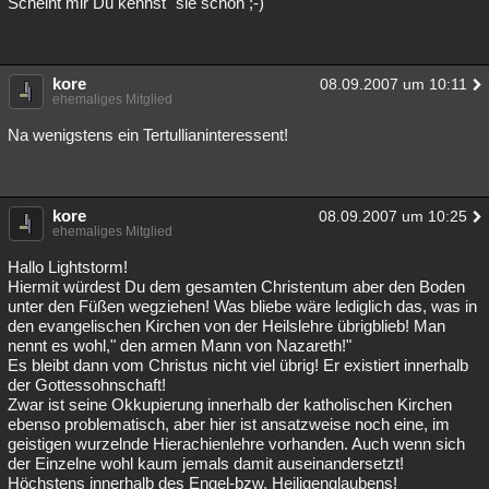
Scheint mir Du kennst "sie schon ;-)
kore
08.09.2007 um 10:11
ehemaliges Mitglied
Na wenigstens ein Tertullianinteressent!
kore
08.09.2007 um 10:25
ehemaliges Mitglied
Hallo Lightstorm!
Hiermit würdest Du dem gesamten Christentum aber den Boden
unter den Füßen wegziehen! Was bliebe wäre lediglich das, was in
den evangelischen Kirchen von der Heilslehre übrigblieb! Man
nennt es wohl," den armen Mann von Nazareth!"
Es bleibt dann vom Christus nicht viel übrig! Er existiert innerhalb
der Gottessohnschaft!
Zwar ist seine Okkupierung innerhalb der katholischen Kirchen
ebenso problematisch, aber hier ist ansatzweise noch eine, im
geistigen wurzelnde Hierachienlehre vorhanden. Auch wenn sich
der Einzelne wohl kaum jemals damit auseinandersetzt!
Höchstens innerhalb des Engel-bzw. Heiligenglaubens!