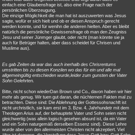
einfach eine Glaubensfrage ist, also eine Frage nach der
persönlichen Überzeugung.
Die einzige Möglichkeit die man hat ist auszuwerten was Jesus
sagte, wofür er sich hielt und ob er diesen Anspruch gerecht
werden konnte, und für wenihn die anderen hielten. Aber es bleibt
natürlich die persönliche Gewissensfrage ob man den Zeugniss
Jesu und seiner Jünmger glaubt, oder nicht (man könnte sie ja
auch für Betrüger halten, aber dass scheidet für Chrisen und
Muslime aus).
Es gab Zeiten da war das auch inerhalb des Chrisrentums
umstritten bis zu diesen Konzilen wo das für ein und alle mal
allgemeingültig entschieden wurde,leider zum gunsten der Vater
Sohn Gelehrten.
Bitte, nicht schon wiederDan Brown und Co., davon haben wir hier
mehr als genug. Wir tuen gut daran, die nüchternen Fakten mal zu
betrachten. Diese sind: Die Ablehnung der Gottessohsnachft ist
nicht urchristlich, sie kam erst im 3. Bzw. 4. Jahrhundetr mit dem
Theologen Arius auf, der behauptete Vater und Sohn seien nicht
gleichwertig (was allein logisch gesehen absurd ist, da ein Vater
und ein Sohn naturgemäß derselben Essenz sind). Diese Lehre
wurde aber von den allermeisten Christen nicht akzeptiert. Viel
älter ist dagegen, die Vorstellung dass Jesus Gott bzw. Gott Sohn