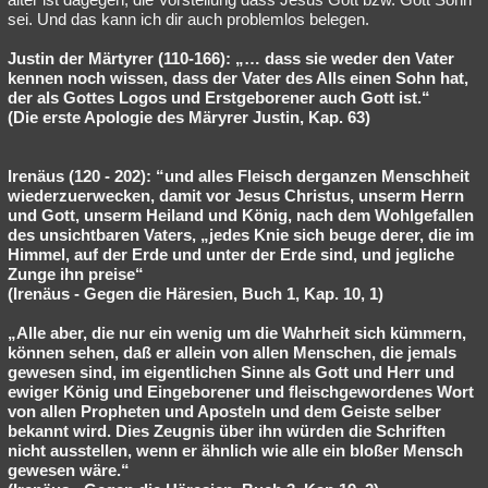
sei. Und das kann ich dir auch problemlos belegen.
Justin der Märtyrer (110-166): „… dass sie weder den Vater
kennen noch wissen, dass der Vater des Alls einen Sohn hat,
der als Gottes Logos und Erstgeborener auch Gott ist.“
(Die erste Apologie des Märyrer Justin, Kap. 63)
Irenäus (120 - 202): “und alles Fleisch derganzen Menschheit
wiederzuerwecken, damit vor Jesus Christus, unserm Herrn
und Gott, unserm Heiland und König, nach dem Wohlgefallen
des unsichtbaren Vaters, „jedes Knie sich beuge derer, die im
Himmel, auf der Erde und unter der Erde sind, und jegliche
Zunge ihn preise“
(Irenäus - Gegen die Häresien, Buch 1, Kap. 10, 1)
„Alle aber, die nur ein wenig um die Wahrheit sich kümmern,
können sehen, daß er allein von allen Menschen, die jemals
gewesen sind, im eigentlichen Sinne als Gott und Herr und
ewiger König und Eingeborener und fleischgewordenes Wort
von allen Propheten und Aposteln und dem Geiste selber
bekannt wird. Dies Zeugnis über ihn würden die Schriften
nicht ausstellen, wenn er ähnlich wie alle ein bloßer Mensch
gewesen wäre.“