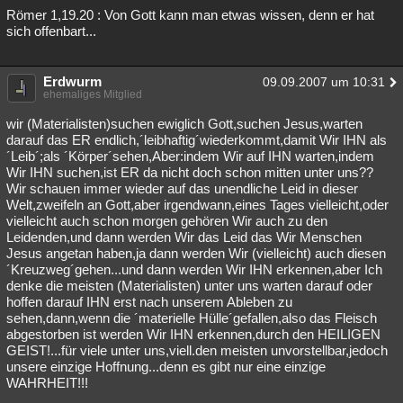
Römer 1,19.20 : Von Gott kann man etwas wissen, denn er hat
sich offenbart...
Erdwurm
09.09.2007 um 10:31
ehemaliges Mitglied
wir (Materialisten)suchen ewiglich Gott,suchen Jesus,warten
darauf das ER endlich,´leibhaftig´wiederkommt,damit Wir IHN als
´Leib´;als ´Körper´sehen,Aber:indem Wir auf IHN warten,indem
Wir IHN suchen,ist ER da nicht doch schon mitten unter uns??
Wir schauen immer wieder auf das unendliche Leid in dieser
Welt,zweifeln an Gott,aber irgendwann,eines Tages vielleicht,oder
vielleicht auch schon morgen gehören Wir auch zu den
Leidenden,und dann werden Wir das Leid das Wir Menschen
Jesus angetan haben,ja dann werden Wir (vielleicht) auch diesen
´Kreuzweg´gehen...und dann werden Wir IHN erkennen,aber Ich
denke die meisten (Materialisten) unter uns warten darauf oder
hoffen darauf IHN erst nach unserem Ableben zu
sehen,dann,wenn die ´materielle Hülle´gefallen,also das Fleisch
abgestorben ist werden Wir IHN erkennen,durch den HEILIGEN
GEIST!...für viele unter uns,viell.den meisten unvorstellbar,jedoch
unsere einzige Hoffnung...denn es gibt nur eine einzige
WAHRHEIT!!!