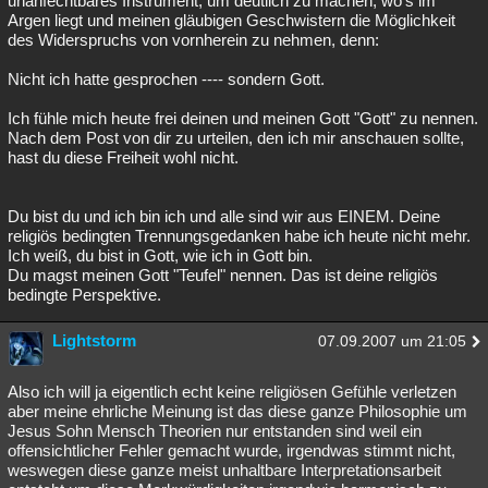
unanfechtbares Instrument, um deutlich zu machen, wo's im
Argen liegt und meinen gläubigen Geschwistern die Möglichkeit
Besucht
Teilgenommen
Alle
Neue
Geschlossen
des Widerspruchs von vornherein zu nehmen, denn:
Lesenswert
Schlüsselwörter
Nicht ich hatte gesprochen ---- sondern Gott.
Ich fühle mich heute frei deinen und meinen Gott "Gott" zu nennen.
Nach dem Post von dir zu urteilen, den ich mir anschauen sollte,
hast du diese Freiheit wohl nicht.
Du bist du und ich bin ich und alle sind wir aus EINEM. Deine
religiös bedingten Trennungsgedanken habe ich heute nicht mehr.
Ich weiß, du bist in Gott, wie ich in Gott bin.
Du magst meinen Gott "Teufel" nennen. Das ist deine religiös
bedingte Perspektive.
Lightstorm
07.09.2007 um 21:05
Also ich will ja eigentlich echt keine religiösen Gefühle verletzen
aber meine ehrliche Meinung ist das diese ganze Philosophie um
Jesus Sohn Mensch Theorien nur entstanden sind weil ein
offensichtlicher Fehler gemacht wurde, irgendwas stimmt nicht,
weswegen diese ganze meist unhaltbare Interpretationsarbeit