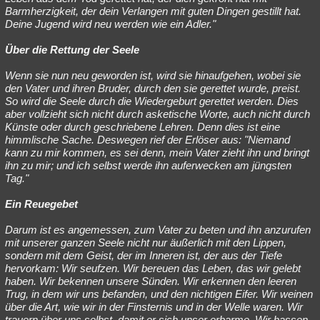
Barmherzigkeit, der dein Verlangen mit guten Dingen gestillt hat.
Deine Jugend wird neu werden wie ein Adler."
Über die Rettung der Seele
Wenn sie nun neu geworden ist, wird sie hinaufgehen, wobei sie
den Vater und ihren Bruder, durch den sie gerettet wurde, preist.
So wird die Seele durch die Wiedergeburt gerettet werden. Dies
aber vollzieht sich nicht durch asketische Worte, auch nicht durch
Künste oder durch geschriebene Lehren. Denn dies ist eine
himmlische Sache. Deswegen rief der Erlöser aus: "Niemand
kann zu mir kommen, es sei denn, mein Vater zieht ihn und bringt
ihn zu mir; und ich selbst werde ihn auferwecken am jüngsten
Tag."
Ein Reuegebet
Darum ist es angemessen, zum Vater zu beten und ihn anzurufen
mit unserer ganzen Seele nicht nur äußerlich mit den Lippen,
sondern mit dem Geist, der im Inneren ist, der aus der Tiefe
hervorkam: Wir seufzen. Wir bereuen das Leben, das wir gelebt
haben. Wir bekennen unsere Sünden. Wir erkennen den leeren
Trug, in dem wir uns befanden, und den nichtigen Eifer. Wir weinen
über die Art, wie wir in der Finsternis und in der Welle waren. Wir
trauern über uns selbst, damit er sich unser erbarme. Wir hassen