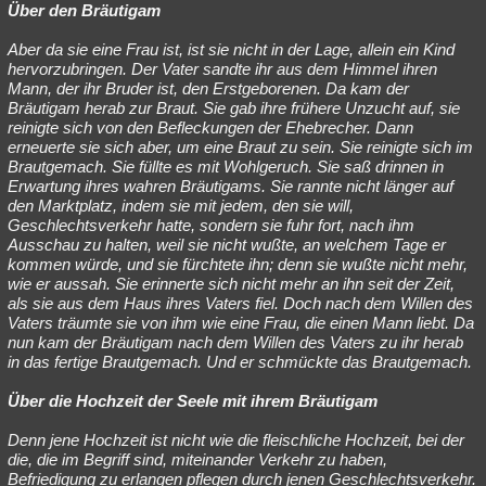
Über den Bräutigam
Aber da sie eine Frau ist, ist sie nicht in der Lage, allein ein Kind
hervorzubringen. Der Vater sandte ihr aus dem Himmel ihren
Mann, der ihr Bruder ist, den Erstgeborenen. Da kam der
Bräutigam herab zur Braut. Sie gab ihre frühere Unzucht auf, sie
reinigte sich von den Befleckungen der Ehebrecher. Dann
erneuerte sie sich aber, um eine Braut zu sein. Sie reinigte sich im
Brautgemach. Sie füllte es mit Wohlgeruch. Sie saß drinnen in
Erwartung ihres wahren Bräutigams. Sie rannte nicht länger auf
den Marktplatz, indem sie mit jedem, den sie will,
Geschlechtsverkehr hatte, sondern sie fuhr fort, nach ihm
Ausschau zu halten, weil sie nicht wußte, an welchem Tage er
kommen würde, und sie fürchtete ihn; denn sie wußte nicht mehr,
wie er aussah. Sie erinnerte sich nicht mehr an ihn seit der Zeit,
als sie aus dem Haus ihres Vaters fiel. Doch nach dem Willen des
Vaters träumte sie von ihm wie eine Frau, die einen Mann liebt. Da
nun kam der Bräutigam nach dem Willen des Vaters zu ihr herab
in das fertige Brautgemach. Und er schmückte das Brautgemach.
Über die Hochzeit der Seele mit ihrem Bräutigam
Denn jene Hochzeit ist nicht wie die fleischliche Hochzeit, bei der
die, die im Begriff sind, miteinander Verkehr zu haben,
Befriedigung zu erlangen pflegen durch jenen Geschlechtsverkehr.