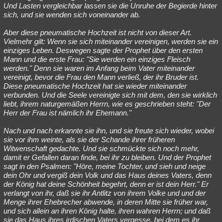
Und Lasten vergleichbar lassen sie die Unruhe der Begierde hinter
sich, und sie wenden sich voneinander ab.
Aber diese pneumatische Hochzeit ist nicht von dieser Art.
Vielmehr gilt: Wenn sie sich miteinander vereinigen, werden sie ein
einziges Leben. Deswegen sagte der Prophet über den ersten
Mann und die erste Frau: "Sie werden ein einziges Fleisch
werden." Denn sie waren im Anfang beim Vater miteinander
vereinigt, bevor die Frau den Mann verließ, der ihr Bruder ist.
Diese pneumatische Hochzeit hat sie wieder miteinander
verbunden. Und die Seele vereinigte sich mit dem, den sie wirklich
liebt, ihrem naturgemäßen Herrn, wie es geschrieben steht: "Der
Herr der Frau ist nämlich ihr Ehemann."
Nach und nach erkannte sie ihn, und sie freute sich wieder, wobei
sie vor ihm weinte, als sie der Schande ihrer früheren
Witwenschaft gedachte. Und sie schmückte sich noch mehr,
damit er Gefallen daran finde, bei ihr zu bleiben. Und der Prophet
sagt in den Psalmen: "Höre, meine Tochter, und sieh und neige
dein Ohr und vergiß dein Volk und das Haus deines Vaters, denn
der König hat deine Schönheit begehrt, denn er ist dein Herr." Er
verlangt von ihr, daß sie ihr Antlitz von ihrem Volke und und der
Menge ihrer Ehebrecher abwende, in deren Mitte sie früher war,
und sich allein an ihren König halte, ihren wahren Herrn; und daß
sie das Haus ihres irdischen Vaters vergesse, bei dem es ihr