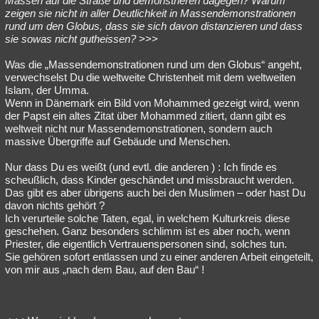
Massen auf die Straße und demonstrieren dagegen? Warum
zeigen sie nicht in aller Deutlichkeit in Massendemonstrationen
rund um den Globus, dass sie sich davon distanzieren und dass
sie sowas nicht gutheissen?
>>>
Was die „Massendemonstrationen rund um den Globus“ angeht,
verwechselst Du die weltweite Christenheit mit dem weltweiten
Islam, der Umma.
Wenn in Dänemark ein Bild von Mohammed gezeigt wird, wenn
der Papst ein altes Zitat über Mohammed zitiert, dann gibt es
weltweit nicht nur Massendemonstrationen, sondern auch
massive Übergriffe auf Gebäude und Menschen.
Nur dass Du es weißt (und evtl. die anderen ) : Ich finde es
scheußlich, dass Kinder geschändet und missbraucht werden.
Das gibt es aber übrigens auch bei den Muslimen – oder hast Du
davon nichts gehört ?
Ich verurteile solche Taten, egal, in welchem Kulturkreis diese
geschehen. Ganz besonders schlimm ist es aber noch, wenn
Priester, die eigentlich Vertrauenspersonen sind, solches tun.
Sie gehören sofort entlassen und zu einer anderen Arbeit eingeteilt,
von mir aus „nach dem Bau, auf den Bau“ !