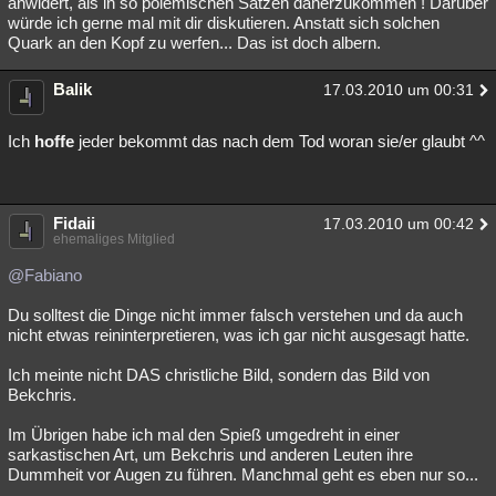
anwidert, als in so polemischen Sätzen daherzukommen ! Darüber
würde ich gerne mal mit dir diskutieren. Anstatt sich solchen
Besucht
Teilgenommen
Alle
Neue
Geschlossen
Quark an den Kopf zu werfen... Das ist doch albern.
Lesenswert
Schlüsselwörter
Balik
17.03.2010 um 00:31
Ich
hoffe
jeder bekommt das nach dem Tod woran sie/er glaubt ^^
Fidaii
17.03.2010 um 00:42
ehemaliges Mitglied
@Fabiano
Du solltest die Dinge nicht immer falsch verstehen und da auch
nicht etwas reininterpretieren, was ich gar nicht ausgesagt hatte.
Ich meinte nicht DAS christliche Bild, sondern das Bild von
Bekchris.
Im Übrigen habe ich mal den Spieß umgedreht in einer
sarkastischen Art, um Bekchris und anderen Leuten ihre
Dummheit vor Augen zu führen. Manchmal geht es eben nur so...