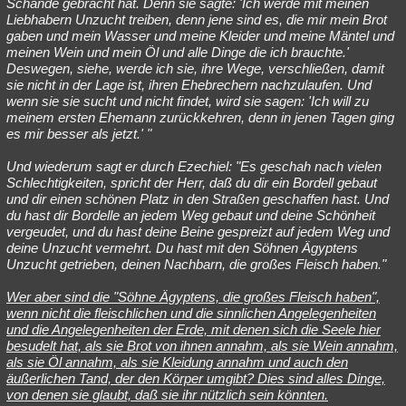
Schande gebracht hat. Denn sie sagte: 'Ich werde mit meinen
Liebhabern Unzucht treiben, denn jene sind es, die mir mein Brot
gaben und mein Wasser und meine Kleider und meine Mäntel und
meinen Wein und mein Öl und alle Dinge die ich brauchte.'
Deswegen, siehe, werde ich sie, ihre Wege, verschließen, damit
sie nicht in der Lage ist, ihren Ehebrechern nachzulaufen. Und
wenn sie sie sucht und nicht findet, wird sie sagen: 'Ich will zu
meinem ersten Ehemann zurückkehren, denn in jenen Tagen ging
es mir besser als jetzt.' "
Und wiederum sagt er durch Ezechiel: "Es geschah nach vielen
Schlechtigkeiten, spricht der Herr, daß du dir ein Bordell gebaut
und dir einen schönen Platz in den Straßen geschaffen hast. Und
du hast dir Bordelle an jedem Weg gebaut und deine Schönheit
vergeudet, und du hast deine Beine gespreizt auf jedem Weg und
deine Unzucht vermehrt. Du hast mit den Söhnen Ägyptens
Unzucht getrieben, deinen Nachbarn, die großes Fleisch haben."
Wer aber sind die "Söhne Ägyptens, die großes Fleisch haben",
wenn nicht die fleischlichen und die sinnlichen Angelegenheiten
und die Angelegenheiten der Erde, mit denen sich die Seele hier
besudelt hat, als sie Brot von ihnen annahm, als sie Wein annahm,
als sie Öl annahm, als sie Kleidung annahm und auch den
äußerlichen Tand, der den Körper umgibt? Dies sind alles Dinge,
von denen sie glaubt, daß sie ihr nützlich sein könnten.