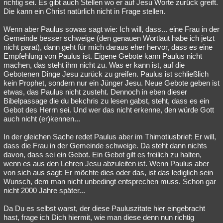
richtig sei. Es gibt auch Stellen wo er auf Jesu Worte zurück greift.
Die kann ein Christ natürlich nicht in Frage stellen.
Wenn aber Paulus sowas sagt wie: Ich will, dass... eine Frau in der
Gemeinde besser schweige (den genauen Wortlaut habe ich jetzt
nicht parat), dann geht für mich daraus eher hervor, dass es eine
Empfehlung von Paulus ist. Eigene Gebote kann Paulus nicht
machen, das steht ihm nicht zu. Was er kann ist, auf die
Gebotenen Dinge Jesu zurück zu greifen. Paulus ist schließlich
kein Prophet, sondern nur ein Jünger Jesu. Neue Gebote geben ist
etwas, das Paulus nicht zusteht. Dennoch in eben dieser
Bibelpassage die du bekchris zu lesen gabst, steht, dass es ein
Gebot des Herrn sei. Und wer das nicht erkenne, den würde Gott
auch nicht (er)kennen...
In der gleichen Sache redet Paulus aber im Thimotiusbrief: Er will,
dass die Frau in der Gemeinde schweige. Da steht dann nichts
davon, dass sei ein Gebot. Ein Gebot gilt es freilich zu halten,
wenn es aus den Lehren Jesu abzuleiten ist. Wenn Paulus aber
von sich aus sagt: Er möchte dies oder das, ist das lediglich sein
Wunsch, dem man nicht unbedingt entsprechen muss. Schon gar
nicht 2000 Jahre später...
Da Du es selbst warst, der diese Pauluszitate hier eingebracht
hast, frage ich Dich hiermit, wie man diese denn nun richtig