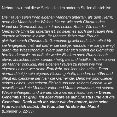
Nehmen wir mal diese Stelle, die den anderen Stellen ähnlich ist:
Die Frauen seien ihren eigenen Männern untertan, als dem Herrn;
denn der Mann ist des Weibes Haupt, wie auch Christus das
Haupt der Gemeinde ist; er ist des Leibes Retter. Wie nun die
Gemeinde Christus untertan ist, so seien es auch die Frauen ihren
eigenen Männern in allem. Ihr Männer, liebet eure Frauen,
gleichwie auch Christus die Gemeinde geliebt und sich selbst für
sie hingegeben hat, auf daß er sie heilige, nachdem er sie gereinigt
durch das Wasserbad im Wort; damit er sich selbst die Gemeinde
herrlich darstelle, so daß sie weder Flecken noch Runzel noch
etwas ähnliches habe, sondern heilig sei und tadellos. Ebenso sind
die Männer schuldig, ihre eigenen Frauen zu lieben wie ihre
eigenen Leiber; wer seine Frau liebt, der liebt sich selbst. Denn
niemand hat je sein eigenes Fleisch gehaßt, sondern er nährt und
pflegt es, gleichwie der Herr die Gemeinde. Denn wir sind Glieder
seines Leibes, von seinem Fleisch und von seinem Gebein. «Um
deswillen wird ein Mensch Vater und Mutter verlassen und seinem
Weibe anhangen, und werden die zwei ein Fleisch sein.»
Dieses
Geheimnis ist groß, ich aber deute es auf Christus und auf die
Gemeinde. Doch auch ihr, einer wie der andere, liebe seine
Frau wie sich selbst; die Frau aber fürchte den Mann!
(Epheser 5, 22-33)