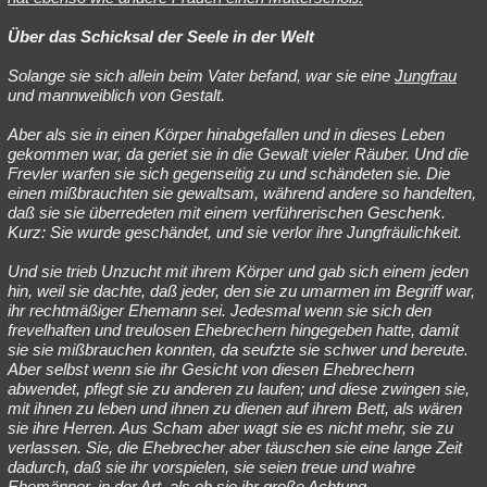
Über das Schicksal der Seele in der Welt
Solange sie sich allein beim Vater befand, war sie eine
Jungfrau
und mannweiblich von Gestalt.
Aber als sie in einen Körper hinabgefallen und in dieses Leben
gekommen war, da geriet sie in die Gewalt vieler Räuber. Und die
Frevler warfen sie sich gegenseitig zu und schändeten sie. Die
einen mißbrauchten sie gewaltsam, während andere so handelten,
daß sie sie überredeten mit einem verführerischen Geschenk.
Kurz: Sie wurde geschändet, und sie verlor ihre Jungfräulichkeit.
Und sie trieb Unzucht mit ihrem Körper und gab sich einem jeden
hin, weil sie dachte, daß jeder, den sie zu umarmen im Begriff war,
ihr rechtmäßiger Ehemann sei. Jedesmal wenn sie sich den
frevelhaften und treulosen Ehebrechern hingegeben hatte, damit
sie sie mißbrauchen konnten, da seufzte sie schwer und bereute.
Aber selbst wenn sie ihr Gesicht von diesen Ehebrechern
abwendet, pflegt sie zu anderen zu laufen; und diese zwingen sie,
mit ihnen zu leben und ihnen zu dienen auf ihrem Bett, als wären
sie ihre Herren. Aus Scham aber wagt sie es nicht mehr, sie zu
verlassen. Sie, die Ehebrecher aber täuschen sie eine lange Zeit
dadurch, daß sie ihr vorspielen, sie seien treue und wahre
Ehemänner, in der Art, als ob sie ihr große Achtung