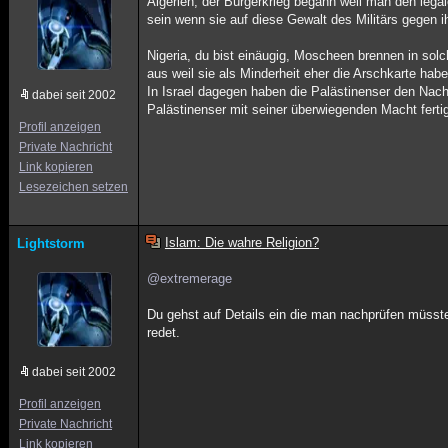
Algerien, der Bürgerkrieg begann weil man den lega
sein wenn sie auf diese Gewalt des Militärs gegen 
Nigeria, du bist einäugig, Moscheen brennen in solc
aus weil sie als Minderheit eher die Arschkarte habe
In Israel dagegen haben die Palästinenser den Nach
dabei seit 2002
Palästinenser mit seiner überwiegenden Macht ferti
Profil anzeigen
Private Nachricht
Link kopieren
Lesezeichen setzen
Islam: Die wahre Religion?
Lightstorm
@extremerage
Du gehst auf Details ein die man nachprüfen müsst
redet.
dabei seit 2002
Profil anzeigen
Private Nachricht
Link kopieren