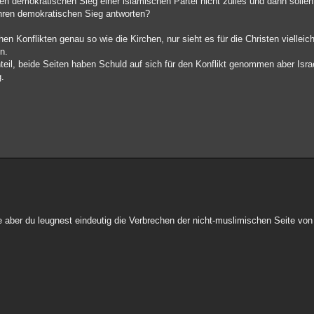
len demokratischen Sieg einer islamischen Partei nicht zulies und dann solle
ihren demokratischen Sieg antworten?
hen Konflikten genau so wie die Kirchen, nur sieht es für die Christen vielle
n.
teil, beide Seiten haben Schuld auf sich für den Konflikt genommen aber Isra
g.
e aber du leugnest eindeutig die Verbrechen der nicht-muslimischen Seite v