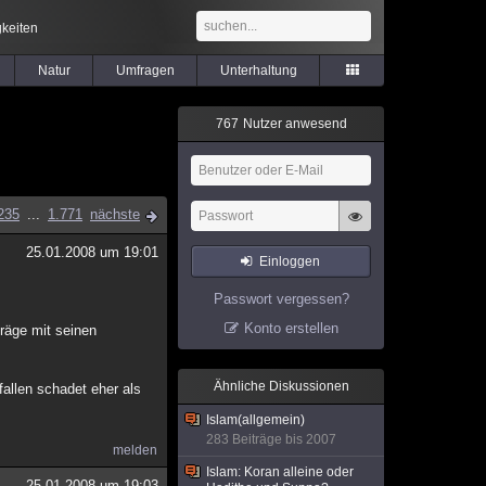
keiten
Natur
Umfragen
Unterhaltung
7
6
7
Nutzer anwesend
235
...
1.771
nächste
25.01.2008 um 19:01
Einloggen
Passwort vergessen?
Konto erstellen
träge mit seinen
Ähnliche Diskussionen
fallen schadet eher als
Islam(allgemein)
283 Beiträge bis 2007
melden
Islam: Koran alleine oder
25.01.2008 um 19:03