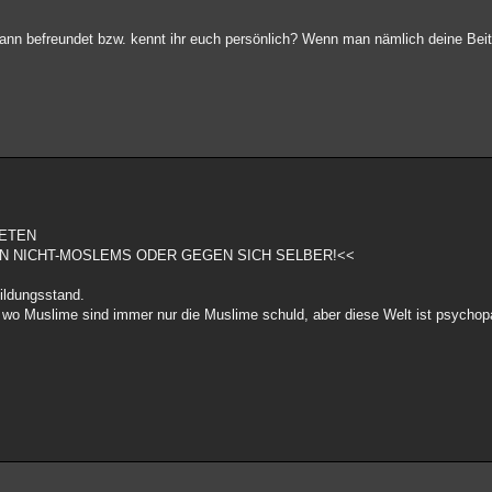
nmann befreundet bzw. kennt ihr euch persönlich? Wenn man nämlich deine Bei
NETEN
N NICHT-MOSLEMS ODER GEGEN SICH SELBER!<<
ildungsstand.
kten wo Muslime sind immer nur die Muslime schuld, aber diese Welt ist psych