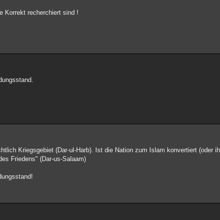
 Korrekt recherchiert sind !
ldungsstand.
echtlich Kriegsgebiet (Dar-ul-Harb). Ist die Nation zum Islam konvertiert (ode
 des Friedens" (Dar-us-Salaam)
dungsstand!