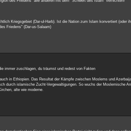
eligion des Friedens" alle anderen mit dem "Schwert des Islam" vernichten!
echtlich Kriegsgebiet (Dar-ul-Harb). Ist die Nation zum Islam konvertiert (ode
 des Friedens" (Dar-us-Salaam)
die immer zuschlagen, du träumst und redest von Fakten
auch in Ethiopien. Das Resultat der Kämpfe zwischen Moslems und Azerbaija
misch durch islamische Zucht-Vergewaltigungen. So wuchs der Moslemische A
Kirchen, alte wie moderne.