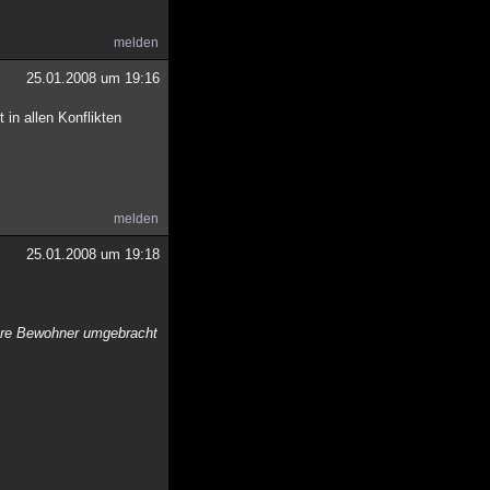
melden
25.01.2008 um 19:16
in allen Konflikten
melden
25.01.2008 um 19:18
r ihre Bewohner umgebracht