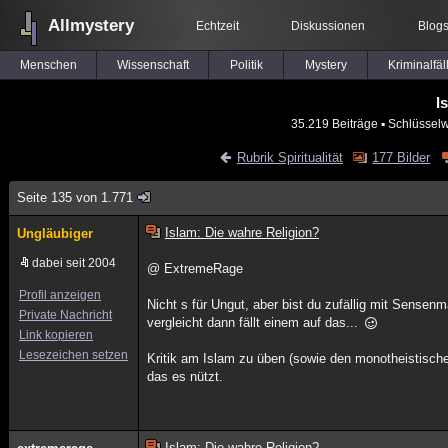
Allmystery
Echtzeit
Diskussionen
Blog
Menschen
Wissenschaft
Politik
Mystery
Kriminalfäl
I
35.219 Beiträge
▪ Schlüsselw
Rubrik Spiritualität
177 Bilder
Seite 135 von 1.771
Islam: Die wahre Religion?
Ungläubiger
dabei seit 2004
@ ExtremeRage
Profil anzeigen
Nicht s für Ungut, aber bist du zufällig mit Sense
Private Nachricht
vergleicht dann fällt einem auf das...
Link kopieren
Lesezeichen setzen
Kritik am Islam zu üben (sowie den monotheistischen
das es nützt.
Islam: Die wahre Religion?