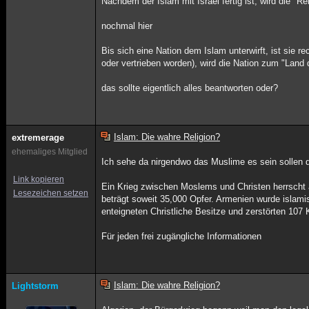
Nachdem der Islam mit Israel fertig ist, wird die "R
nochmal hier
Bis sich eine Nation dem Islam unterwirft, ist sie r
oder vertrieben worden), wird die Nation zum "Land
das sollte eigentlich alles beantworten oder?
Islam: Die wahre Religion?
extremerage
ehemaliges Mitglied
Ich sehe da nirgendwo das Muslime es sein sollen 
Link kopieren
Ein Krieg zwischen Moslems und Christen herrscht 
Lesezeichen setzen
beträgt soweit 35,000 Opfer. Armenien wurde isla
enteigneten Christliche Besitze und zerstörten 107 
Für jeden frei zugängliche Informationen
Islam: Die wahre Religion?
Lightstorm