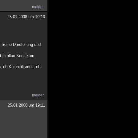
melden
25.01.2008 um 19:10
 Seine Darstellung und
in allen Konflikten.
, ob Kolonialismus, ob
melden
25.01.2008 um 19:11