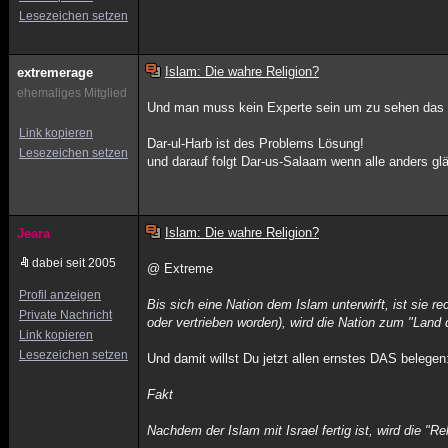
Lesezeichen setzen
Islam: Die wahre Religion?
extremerage
ehemaliges Mitglied
Und man muss kein Experte sein um zu sehen das in d
Link kopieren
Dar-ul-Harb ist des Problems Lösung!
Lesezeichen setzen
und darauf folgt Dar-us-Salaam wenn alle anders glä
Islam: Die wahre Religion?
Jeara
dabei seit 2005
@ Extreme
Profil anzeigen
Bis sich eine Nation dem Islam unterwirft, ist sie r
Private Nachricht
oder vertrieben worden), wird die Nation zum "Land
Link kopieren
Lesezeichen setzen
Und damit willst Du jetzt allen ernstes DAS belegen
Fakt
Nachdem der Islam mit Israel fertig ist, wird die "R