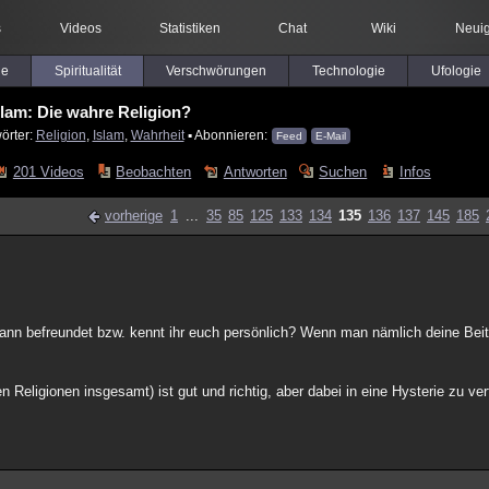
s
Videos
Statistiken
Chat
Wiki
Neuig
le
Spiritualität
Verschwörungen
Technologie
Ufologie
slam: Die wahre Religion?
örter:
Religion
,
Islam
,
Wahrheit
▪ Abonnieren:
Feed
E-Mail
201 Videos
Beobachten
Antworten
Suchen
Infos
vorherige
1
...
35
85
125
133
134
135
136
137
145
185
nmann befreundet bzw. kennt ihr euch persönlich? Wenn man nämlich deine Bei
 Religionen insgesamt) ist gut und richtig, aber dabei in eine Hysterie zu ver