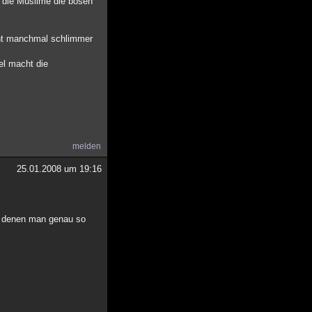
n die Muslime die bösen
icht manchmal schlimmer
el macht die
melden
25.01.2008 um 19:16
on denen man genau so