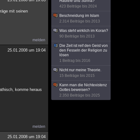
Hadithe und Sunna?
423 Beiträge bis 2024
träge mit seinen
Beschneidung im Islam
2.314 Beiträge bis 2013
Was steht wirklich im Koran?
90 Beiträge bis 2013
melden
Die Zeit ist reif den Geist von
25.01.2008 um 19:04
den Fesseln der Religion zu
lösen
1 Beitrag bis 2016
Nicht nur meine Theorie.
15 Beiträge bis 2015
Kann man die Nichtexistenz
opathisch, komme heraus
Gottes beweisen?
2.350 Beiträge bis 2025
melden
25.01.2008 um 19:04