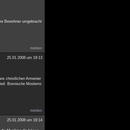
r ihre Bewohner umgebracht
melden
25.01.2008 um 19:13
ns christlichen Armenier
nteil. Bosnische Moslems
melden
25.01.2008 um 19:14