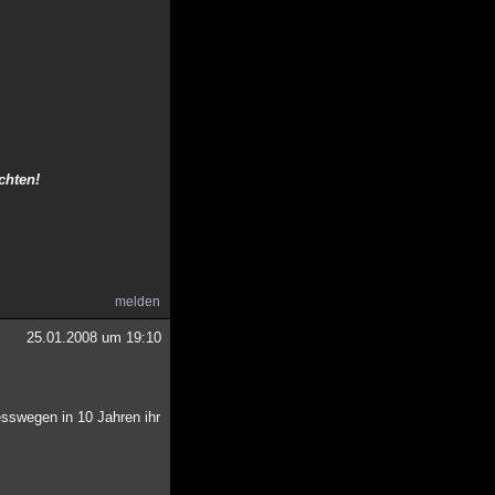
chten!
melden
25.01.2008 um 19:10
sswegen in 10 Jahren ihr