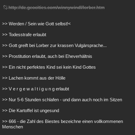
http://de.geocities.com/winnywindl/lorber.htm
>> Werden / Sein wie Gott selbst!<
>> Todesstrafe erlaubt
>> Gott greift bei Lorber zur krassen Vulgärsprache...
>> Prostitution erlaubt, auch bei Eheverhältnis
>> Ein nicht perfektes Kind sei kein Kind Gottes
>> Lachen kommt aus der Hölle
>> V e r g e w a l t i g u n g erlaubt
>> Nur 5-6 Stunden schlafen - und dann auch noch im Sitzen
>> Die Kartoffel ist ungesund
>> 666 - die Zahl des Biestes bezeichne einen vollkommenen
Menschen