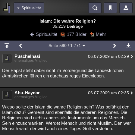
Spiritualität
Bereiche
Islam: Die wahre Religion?
35.219 Beiträge
Echtzeit
Diskussionen
Blogs
Videos
Statistiken
Spiritualität
177 Bilder
Mehr
Chat
Wiki
Neuigkeiten
Seite
580
/ 1.771
meine Rubriken
Puschelhasi
06.07.2009 um 02:29
Menschen
Wissenschaft
Politik
Mystery
Kriminalfälle
ehemaliges Mitglied
Spiritualität
Verschwörungen
Technologie
Ufologie
Der Papst steht dabei nicht im Vordergrund die Landeskirchen
/Amtskirchen führen ein durchaus reges Eigenleben.
Natur
Umfragen
Unterhaltung
weitere Rubriken
Abu-Haydar
06.07.2009 um 02:35
ehemaliges Mitglied
Philosophie
Träume
Orte
Esoterik
Literatur
Wieso sollte der Islam die wahre Religion sein? Was befähigt den
Astronomie
Helpdesk
Gruppen
Gaming
Filme
Islam dazu? Gemeint sind ebenfalls die anderen Religionen. Die
Religionen sind nichts andres als Instrumente um das Mensch-
Sein einzuschränken. Werdet Mensch und nicht Muslim. Den wer
Musik
Clash
Verbesserungen
Allmystery
English
Mensch wird- der wird auch eines Tages Gott verstehen.
Übersichten