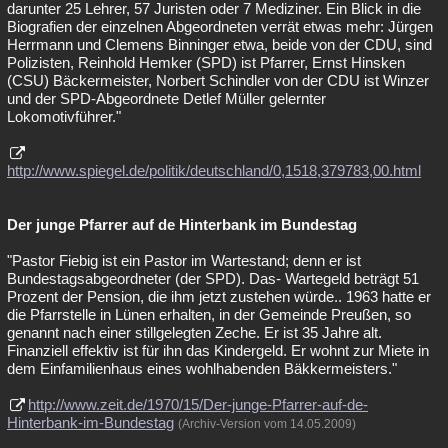
darunter 25 Lehrer, 57 Juristen oder 7 Mediziner. Ein Blick in die
Biografien der einzelnen Abgeordneten verrät etwas mehr: Jürgen
Herrmann und Clemens Binninger etwa, beide von der CDU, sind
Polizisten, Reinhold Hemker (SPD) ist Pfarrer, Ernst Hinsken
(CSU) Bäckermeister, Norbert Schindler von der CDU ist Winzer
und der SPD-Abgeordnete Detlef Müller gelernter
Lokomotivführer."
http://www.spiegel.de/politik/deutschland/0,1518,379783,00.html
Der junge Pfarrer auf de Hinterbank im Bundestag
"Pastor Fiebig ist ein Pastor im Wartestand; denn er ist
Bundestagsabgeordneter (der SPD). Das- Wartegeld beträgt 51
Prozent der Pension, die ihm jetzt zustehen würde.. 1963 hatte er
die Pfarrstelle in Lünen erhalten, in der Gemeinde Preußen, so
genannt nach einer stillgelegten Zeche. Er ist 35 Jahre alt.
Finanziell effektiv ist für ihn das Kindergeld. Er wohnt zur Miete in
dem Einfamilienhaus eines wohlhabenden Bäkkermeisters."
http://www.zeit.de/1970/15/Der-junge-Pfarrer-auf-de-
Hinterbank-im-Bundestag
(Archiv-Version vom 14.05.2009)