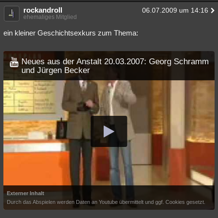
rockandroll
Besucht
Teilgenommen
Alle
Neue
06.07.2009 um 14:16
Geschlossen
ehemaliges Mitglied
Lesenswert
Schlüsselwörter
ein kleiner Geschichtsexkurs zum Thema:
Neues aus der Anstalt 20.03.2007: Georg Schramm
und Jürgen Becker
Externer Inhalt
Durch das Abspielen werden Daten an Youtube übermittelt und ggf. Cookies gesetzt.