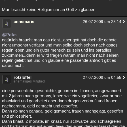
Man braucht keine Religion um an Gott zu glauben
annemarie
26.07.2009 um 23:14
@Pallas
natürlich braucht man das nicht...aber gott hat doch die gebote
nicht umsonst verfasst und man sollte doch schon nach gottes
regeln leben und ein guter mensch zu sein und ins paradies
zukommen...denn er wird fragen warum man nicht nach seinen
regeln gelebt hat und ich glaube eine passende antwort gibt es
darauf nicht
rotzlöffel
27.07.2009 um 04:55
ehemaliges Mitglied
eine persoenliche geschichte, geboren im libanon, ausgewandert
mit 2 jahren nach germany, leben wie ein vogelfreier, zwar armee
absolviert und gearbeitet aber dann drogen verkauft und frauen
nachgerannt, geld gemacht und gesoffen.
Dann ab nach canada, geld gemacht, frauen nachgejagt, gesoffen
und philosphiert.
Dann knast, 2 monate, im knast, nur schwarze und schlaegreien
und barbarismuss auf einem level das einen denken laesst das die