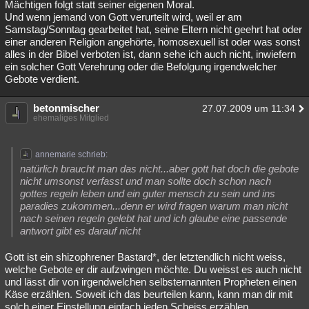
Mächtigen folgt statt seiner eigenen Moral.
Und wenn jemand von Gott verurteilt wird, weil er am
Samstag/Sonntag gearbeitet hat, seine Eltern nicht geehrt hat oder
einer anderen Religion angehörte, homosexuell ist oder was sonst
alles in der Bibel verboten ist, dann sehe ich auch nicht, inwiefern
ein solcher Gott Verehrung oder die Befolgung irgendwelcher
Gebote verdient.
betonmischer
27.07.2009 um 11:34
ehemaliges Mitglied
annemarie schrieb:
natürlich braucht man das nicht...aber gott hat doch die gebote
nicht umsonst verfasst und man sollte doch schon nach
gottes regeln leben und ein guter mensch zu sein und ins
paradies zukommen...denn er wird fragen warum man nicht
nach seinen regeln gelebt hat und ich glaube eine passende
antwort gibt es darauf nicht
Gott ist ein shizophrener Bastard*, der letztendlich nicht weiss,
welche Gebote er dir aufzwingen möchte. Du weisst es auch nicht
und lässt dir von irgendwelchen selbsternannten Propheten einen
Käse erzählen. Soweit ich das beurteilen kann, kann man dir mit
solch einer Einstellung einfach jeden Scheiss erzählen.