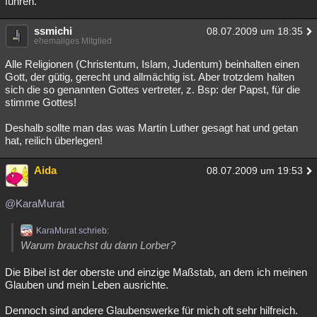
führen.
Besucht
Teilgenommen
Alle
Neue
Geschlossen
ssmichi
08.07.2009 um 18:35
ehemaliges Mitglied
Lesenswert
Schlüsselwörter
Alle Religionen (Christentum, Islam, Judentum) beinhalten einen
Gott, der gütig, gerecht und allmächtig ist. Aber trotzdem halten
sich die so genannten Gottes vertreter, z. Bsp: der Papst, für die
stimme Gottes!
Deshalb sollte man das was Martin Luther gesagt hat und getan
hat, reilich überlegen!
Aida
08.07.2009 um 19:53
@KaraMurat
KaraMurat schrieb:
Warum brauchst du dann Lorber?
Die Bibel ist der oberste und einzige Maßstab, an dem ich meinen
Glauben und mein Leben ausrichte.
Dennoch sind andere Glaubenswerke für mich oft sehr hilfreich.