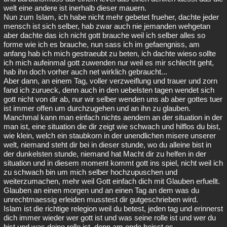
welt eine andere ist inerhalb dieser mauern.
Nun zum Islam, ich habe nicht mehr gebetet frueher, dachte jeder
mensch ist sich selber, hab zwar auch nie jemanden wehgetan
aber dachte das ich nicht gott brauche weil ich selber alles so
forme wie ich es brauche, nun sass ich im gefaengniss, am
anfang hab ich mich gestraeubt zu beten, ich dachte wieso sollte
ich mich aufeinmal gott zuwenden nur weil es mir schlecht geht,
hab ihn doch vorher auch net wirklich gebraucht...
Aber dann, an einem Tag, voller verzweiflung und trauer und zorn
fand ich zurueck, denn auch in den uebelsten tagen wendet sich
gott nicht von dir ab, nur wir selber wenden uns ab aber gottes tuer
ist immer offen um durchzugehen und an ihn zu glauben.
Manchmal kann man einfach nichts aendern an der situation in der
man ist, eine situation die dir zeigt wie schwach und hilflos du bist,
wie klein, welch ein staubkorn in der unendlichen misere unserer
welt, niemand steht dir bei in dieser stunde, wo du alleine bist in
der dunkelsten stunde, niemand hat Macht dir zu helfen in der
situation und in diesem moment kommt gott ins spiel, nicht weil ich
zu schwach bin um mich selber hochzupuschen und
weiterzumachen, mehr weil Gott einfach dich mit Glauben erfuellt.
Glauben an einen morgen und an einen Tag an dem was du
unrechtmaessig erleiden musstest dir gutgeschrieben wird.
Islam ist die richtige relegion weil du betest, jeden tag und erinnerst
dich immer wieder wer gott ist und was seine rolle ist und wer du
bist und was deine rolle ist, denn am ende heisst es