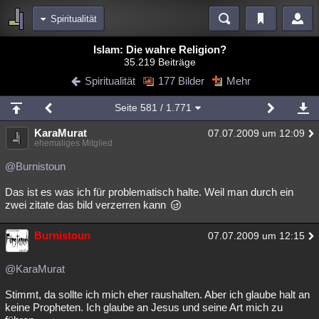
Spiritualität
Bereiche
Islam: Die wahre Religion?
35.219 Beiträge
Echtzeit
Diskussionen
Blogs
Videos
Statistiken
Spiritualität
177 Bilder
Mehr
Chat
Wiki
Neuigkeiten
Seite
581
/ 1.771
meine Rubriken
KaraMurat
07.07.2009 um 12:09
Menschen
Wissenschaft
Politik
Mystery
Kriminalfälle
ehemaliges Mitglied
Spiritualität
Verschwörungen
Technologie
Ufologie
@Burnistoun
Das ist es was ich für problematisch halte. Weil man durch ein
Natur
Umfragen
Unterhaltung
zwei zitate das bild verzerren kann
weitere Rubriken
Burnistoun
Philosophie
Träume
Orte
Esoterik
Literatur
07.07.2009 um 12:15
Astronomie
Helpdesk
Gruppen
Gaming
Filme
@KaraMurat
Musik
Clash
Verbesserungen
Allmystery
English
Stimmt, da sollte ich mich eher raushalten. Aber ich glaube halt an
keine Propheten. Ich glaube an Jesus und seine Art mich zu
Übersichten