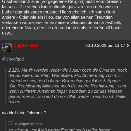
Glauben durch eine (vorgegebene Religion) nicht vorschreiben
lassen... Die stehen leider oftmals ganz alleine da. So wie ein
Luther damals sagen musste: Hier stehe ich, ich kann nicht
anders - Oder wie ein Hiob, der von allen seinen Freunden
verlassen wurde, weil er an seinem Glauben dennoch festhielt,
oder einem Noah, den sie alle verlachten als er ein Schiff baute
usw...
Jupiterhead
03.10.2009 um 13:17
@cityofgod
2.120. Mit dir werden weder die Juden noch die Christen (noch
die Sunniten, Schiiten, Wahabiten, etc; Anmerkung von mir )
zufrieden sein, bis du ihrem Bekenntnis gefolgt bist. Sprich:
"Die Rechtleitung Allahs ist doch die wahre Rechtleitung." Und
wenn du ihrem Ansinnen folgst, nachdem zu dir das Wissen
gekommen ist, so wirst du vor Allah weder Freund noch Helfer
haben.
wo bleibt die Toleranz ?
cityofgod schrieb:
so wirst du vor Allah weder Freund noch Helfer haben