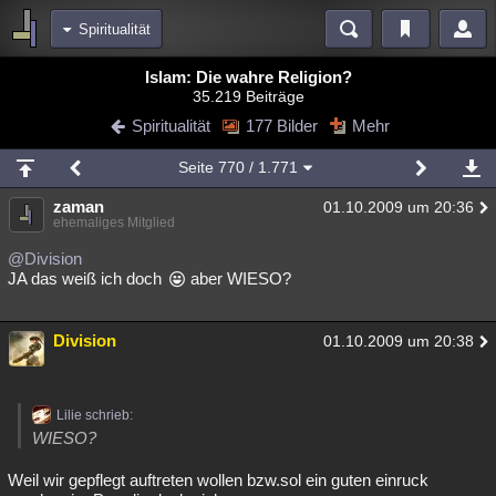
Spiritualität
Bereiche
Islam: Die wahre Religion?
35.219 Beiträge
Echtzeit
Diskussionen
Blogs
Videos
Statistiken
Spiritualität
177 Bilder
Mehr
Chat
Wiki
Neuigkeiten
2
Seite
770
/ 1.771
meine Rubriken
zaman
01.10.2009 um 20:36
Menschen
Wissenschaft
Politik
Mystery
Kriminalfälle
ehemaliges Mitglied
Spiritualität
Verschwörungen
Technologie
Ufologie
@Division
JA das weiß ich doch
aber WIESO?
Natur
Umfragen
Unterhaltung
weitere Rubriken
Division
01.10.2009 um 20:38
Philosophie
Träume
Orte
Esoterik
Literatur
Astronomie
Helpdesk
Gruppen
Gaming
Filme
Lilie schrieb:
WIESO?
Musik
Clash
Verbesserungen
Allmystery
English
Weil wir gepflegt auftreten wollen bzw.sol ein guten einruck
Übersichten