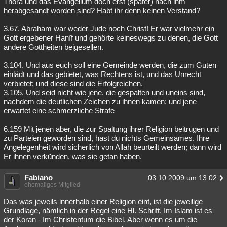
Thora und das Evangelium doch erst (später) nach ihm
herabgesandt worden sind? Habt ihr denn keinen Verstand?
3.67. Abraham war weder Jude noch Christ! Er war vielmehr ein
Gott ergebener Hanîf und gehörte keineswegs zu denen, die Gott
andere Gottheiten beigesellen.
3.104. Und aus euch soll eine Gemeinde werden, die zum Guten
einlädt und das gebietet, was Rechtens ist, und das Unrecht
verbietet; und diese sind die Erfolgreichen.
3.105. Und seid nicht wie jene, die gespalten und uneins sind,
nachdem die deutlichen Zeichen zu ihnen kamen; und jene
erwartet eine schmerzliche Strafe
6.159 Mit jenen aber, die zur Spaltung ihrer Religion beitrugen und
zu Parteien geworden sind, hast du nichts Gemeinsames. Ihre
Angelegenheit wird sicherlich von Allah beurteilt werden; dann wird
Er ihnen verkünden, was sie getan haben.
Fabiano
03.10.2009 um 13:02
ehemaliges Mitglied
Das was jeweils innerhalb einer Religion eint, ist die jeweilige
Grundlage, nämlich in der Regel eine Hl. Schrift. Im Islam ist es
der Koran - Im Christentum die Bibel. Aber wenn es um die