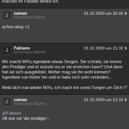
machen im Paradis denke ich.
Besucht
Teilgenommen
Alle
Neue
Geschlossen
zaman
01.10.2009 um 20:40
Lesenswert
ehemaliges Mitglied
Schlüsselwörter
achso okay =)
Fabiano
01.10.2009 um 21:32
ehemaliges Mitglied
Mir macht MiYu irgendwie etwas Sorgen. Sie schrieb, sie kenne
den Prediger und er wüsste wo er sie erreichen kann? Und dann
hat sie sich ausgeklinkt. Woher mag sie ihn wohl kennen?
Irgendwie von früher her und er habe sich sehr verändert...
Meld dich mal wieder MiYu, ich mach mir sonst Sorgen um Dich !?
zaman
01.10.2009 um 21:33
ehemaliges Mitglied
@Fabiano
vllt war sie 'der prediger'..