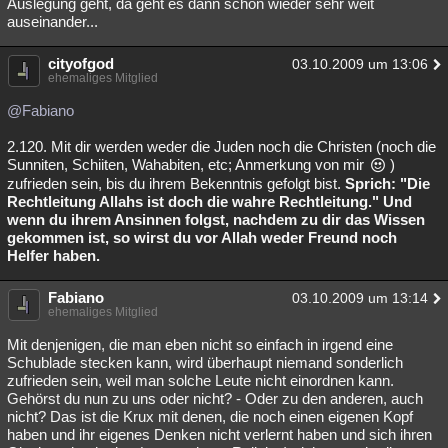
Auslegung geht, da geht es dann schon wieder sehr weit
auseinander...
cityofgod
03.10.2009 um 13:06
ehemaliges Mitglied
@Fabiano
2.120. Mit dir werden weder die Juden noch die Christen (noch die
Sunniten, Schiiten, Wahabiten, etc; Anmerkung von mir
)
zufrieden sein, bis du ihrem Bekenntnis gefolgt bist.
Sprich: "Die
Rechtleitung Allahs ist doch die wahre Rechtleitung." Und
wenn du ihrem Ansinnen folgst, nachdem zu dir das Wissen
gekommen ist, so wirst du vor Allah weder Freund noch
Helfer haben.
Fabiano
03.10.2009 um 13:14
ehemaliges Mitglied
Mit denjenigen, die man eben nicht so einfach in irgend eine
Schublade stecken kann, wird überhaupt niemand sonderlich
zufrieden sein, weil man solche Leute nicht einordnen kann.
Gehörst du nun zu uns oder nicht? - Oder zu den anderen, auch
nicht? Das ist die Krux mit denen, die noch einen eigenen Kopf
haben und ihr eigenes Denken nicht verlernt haben und sich ihren