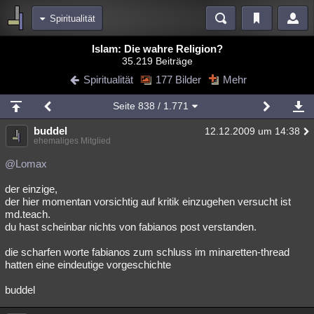
Spiritualität
Bereiche
Islam: Die wahre Religion?
35.219 Beiträge
Echtzeit
Diskussionen
Blogs
Videos
Statistiken
Spiritualität
177 Bilder
Mehr
Chat
Wiki
Neuigkeiten
Seite
838
/ 1.771
meine Rubriken
buddel
12.12.2009 um 14:38
Menschen
Wissenschaft
Politik
Mystery
Kriminalfälle
ehemaliges Mitglied
Spiritualität
Verschwörungen
Technologie
Ufologie
@Lomax
der einzige,
Natur
Umfragen
Unterhaltung
der hier momentan vorsichtig auf kritik einzugehen versucht ist
weitere Rubriken
md.teach.
du hast scheinbar nichts von fabianos post verstanden.
Philosophie
Träume
Orte
Esoterik
Literatur
die scharfen worte fabianos zum schluss im minaretten-thread
Astronomie
Helpdesk
Gruppen
Gaming
Filme
hatten eine eindeutige vorgeschichte
Musik
Clash
Verbesserungen
Allmystery
English
buddel
Übersichten