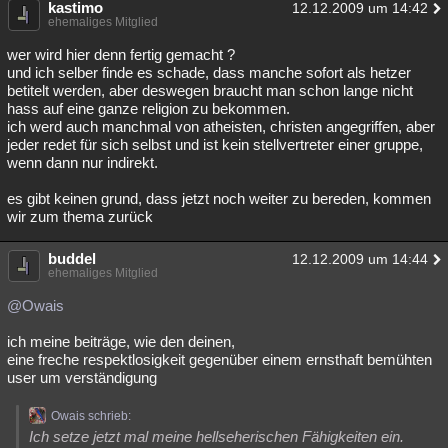
kastimo
12.12.2009 um 14:42
Besucht
Teilgenommen
Alle
Neue
Geschlossen
ehemaliges Mitglied
wer wird hier denn fertig gemacht ?
Lesenswert
Schlüsselwörter
und ich selber finde es schade, dass manche sofort als hetzer
betitelt werden, aber deswegen braucht man schon lange nicht
hass auf eine ganze religion zu bekommen.
ich werd auch manchmal von atheisten, christen angegriffen, aber
jeder redet für sich selbst und ist kein stellvertreter einer gruppe,
wenn dann nur indirekt.
es gibt keinen grund, dass jetzt noch weiter zu bereden, kommen
wir zum thema zurück
buddel
12.12.2009 um 14:44
ehemaliges Mitglied
@Owais
ich meine beiträge, wie den deinen,
eine freche respektlosigkeit gegenüber einem ernsthaft bemühten
user um verständigung
Owais schrieb:
Ich setze jetzt mal meine hellseherischen Fähigkeiten ein.