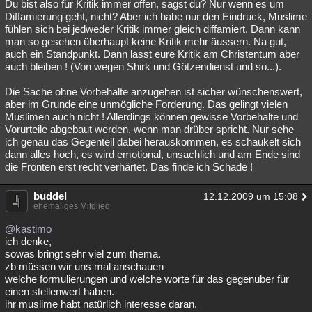
Du bist also für Kritik immer offen, sagst du? Nur wenn es um
Diffamierung geht, nicht? Aber ich habe nur den Eindruck, Muslime
fühlen sich bei jedweder Kritik immer gleich diffamiert. Dann kann
man so gesehen überhaupt keine Kritik mehr äussern. Na gut,
auch ein Standpunkt. Dann lasst eure Kritik am Christentum aber
auch bleiben ! (Von wegen Shirk und Götzendienst und so...).
Die Sache ohne Vorbehalte anzugehen ist sicher wünschenswert,
aber im Grunde eine unmögliche Forderung. Das gelingt vielen
Muslimen auch nicht ! Allerdings können gewisse Vorbehalte und
Vorurteile abgebaut werden, wenn man drüber spricht. Nur sehe
ich genau das Gegenteil dabei herauskommen, es schaukelt sich
dann alles hoch, es wird emotional, unsachlich und am Ende sind
die Fronten erst recht verhärtet. Das finde ich Schade !
buddel
12.12.2009 um 15:08
ehemaliges Mitglied
@kastimo
ich denke,
sowas bringt sehr viel zum thema.
zb müssen wir uns mal anschauen
welche formulierungen und welche worte für das gegenüber für
einen stellenwert haben.
ihr muslime habt natürlich interesse daran,