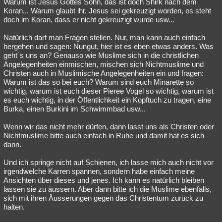
Warum ist Jesus Gottes Sohn, das ist doch Shirk nach dem
Koran... Warum glaubt ihr, Jesus sei gekreuzigt worden, es steht
doch im Koran, dass er nicht gekreuzigt wurde usw...
Natürlich darf man Fragen stellen. Nur, man kann auch einfach
hergehen und sagen: Nungut, hier ist es eben etwas anders. Was
geht´s uns an? Genauso wie Muslime sich in die christlichen
Angelegenheiten einmischen, mischen sich Nichtmuslime und
Christen auch in Muslimische Angelegenheiten ein und fragen:
Warum ist das so bei euch? Warum sind euch Minarette so
wichtig, warum ist euch dieser Pieree Vogel so wichtig, warum ist
es euch wichtig, in der Öffentlichkeit ein Kopftuch zu tragen, eine
Burka, einen Burkini im Schwimmbad usw...
Wenn wir das nicht mehr dürfen, dann lasst uns als Christen oder
Nichtmuslime bitte auch einfach in Ruhe und damit hat es sich
dann.
Und ich springe nicht auf Schienen, ich lasse mich auch nicht vor
irgendwelche Karren spannen, sondern habe einfach meine
Ansichten über dieses und jenes. Ich kann es natürlich bleiben
lassen sie zu äussern. Aber dann bitte ich die Muslime ebenfalls,
sich mit ihren Äusserungen gegen das Christentum zurück zu
halten.