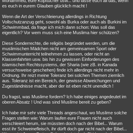
Mohammed, eure Kopftücher usw... und lasse euch all das, wenn
es euch in eurem Glauben glücklich macht !
Wenn die Art der Verschleierung allerdings in Richtung
Vollschutzanzug geht, sowohl als Burka oder auch als Burkini im
Schwimmbad, da frage ich mich dann schon: Was soll das
eigentlich? Vor wem muss sich eine Muslima hier schützen?
Diese Sonderrechte, die religiös begründet werden, um die
muslimischen Mädchen nicht am gemeinsamen Sport oder
Schwimmunterricht teilnehmen zu lassen, oder nicht an
Klassenfahrten usw. bis hin zu gewissen Einforderungen des
islamischen Rechtssystems, der Sharia (wie zB. in Kanada
versuchsweise geschehen) finde ich allerdings nicht mehr in
Ordnung. Ihr reizt meine Toleranz bei solchen Themen ziemlich
aus. Toleranz ist ein Bereich, der gewisse Abweichungen und
Zugeständnisse macht, aber der ist eben nicht unendlich !
Du fragst, was Muslime fordern? Ich habe einiges angedeutet im
oberen Absatz ! Und was sind Muslime bereit zu geben?
Ich habe mir sehr viele Threads angeschaut, wo Muslime solche
Fragen stellen wie: Warum laufen eure Frauen nicht auch
verschleiert herum, sie müssten doch nach der Bibel... Warum
esst ihr Schweinefleisch, ihr dürft doch gar nicht nach der Bibel...