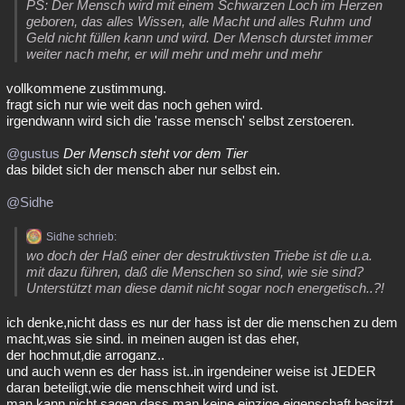
PS: Der Mensch wird mit einem Schwarzen Loch im Herzen
geboren, das alles Wissen, alle Macht und alles Ruhm und
Geld nicht füllen kann und wird. Der Mensch durstet immer
weiter nach mehr, er will mehr und mehr und mehr
vollkommene zustimmung.
fragt sich nur wie weit das noch gehen wird.
irgendwann wird sich die 'rasse mensch' selbst zerstoeren.
@gustus
Der Mensch steht vor dem Tier
das bildet sich der mensch aber nur selbst ein.
@Sidhe
Sidhe schrieb:
wo doch der Haß einer der destruktivsten Triebe ist die u.a.
mit dazu führen, daß die Menschen so sind, wie sie sind?
Unterstützt man diese damit nicht sogar noch energetisch..?!
ich denke,nicht dass es nur der hass ist der die menschen zu dem
macht,was sie sind. in meinen augen ist das eher,
der hochmut,die arroganz..
und auch wenn es der hass ist..in irgendeiner weise ist JEDER
daran beteiligt,wie die menschheit wird und ist.
man kann nicht sagen,dass man keine einzige eigenschaft besitzt,