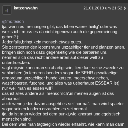
katzenwahn
21.01.2010 um 21:52
@md.teach
tja. wenn es meinungen gibt, das leben waere 'heilig' oder was
weiss ich, muss es da nicht irgendwo auch die gegenmeinung
geben? (:
Jedenfalls,bringt kein mensch etwas gutes.
Sie zerstoeren den lebensraum unzaehliger tier und planzen arten,
bringen sich noch dazu gegenseitig wie die barbaren um,
nehmen sich das recht andere arten auf dieser welt zu
unterdruecken.
sagt mir,wie kann man so abartig sein, tiere fuer seine zwecke zu
schlachten (in ferneren laendern sogar die SEHR gewaltaetige
ermordung unzaehliger hunde,katzen, meerschweinchen,
waschbaeren, fuechse..und alles was ueberhaupt ESSBAR ist)
nur weil man es essen will?
das ist alles andere als 'menschlich'.in meinen augen ist das
abnormal.
auch wenn jeder davon ausgeht es sei 'normal'. man wird spaeter
sogar seinen kindern erzaehlen,es sei normal.
tja. da ist man wieder bei dem punkt,wie ignorant und egoistisch
menschen sind.
Bei dem,was man tagtaeglich wieder erfaehrt, wie kann man dann