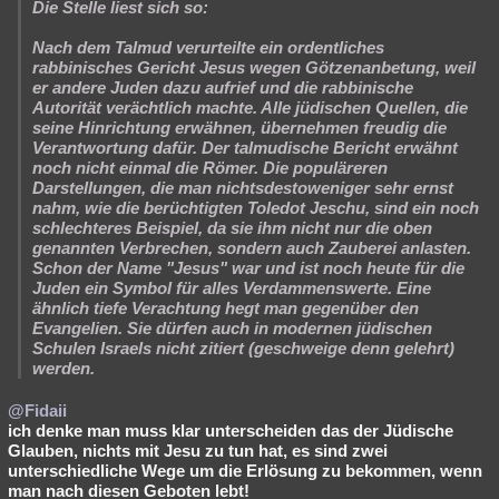
Die Stelle liest sich so:
Nach dem Talmud verurteilte ein ordentliches
rabbinisches Gericht Jesus wegen Götzenanbetung, weil
er andere Juden dazu aufrief und die rabbinische
Autorität verächtlich machte. Alle jüdischen Quellen, die
seine Hinrichtung erwähnen, übernehmen freudig die
Verantwortung dafür. Der talmudische Bericht erwähnt
noch nicht einmal die Römer. Die populäreren
Darstellungen, die man nichtsdestoweniger sehr ernst
nahm, wie die berüchtigten Toledot Jeschu, sind ein noch
schlechteres Beispiel, da sie ihm nicht nur die oben
genannten Verbrechen, sondern auch Zauberei anlasten.
Schon der Name "Jesus" war und ist noch heute für die
Juden ein Symbol für alles Verdammenswerte. Eine
ähnlich tiefe Verachtung hegt man gegenüber den
Evangelien. Sie dürfen auch in modernen jüdischen
Schulen Israels nicht zitiert (geschweige denn gelehrt)
werden.
@Fidaii
ich denke man muss klar unterscheiden das der Jüdische
Glauben, nichts mit Jesu zu tun hat, es sind zwei
unterschiedliche Wege um die Erlösung zu bekommen, wenn
man nach diesen Geboten lebt!