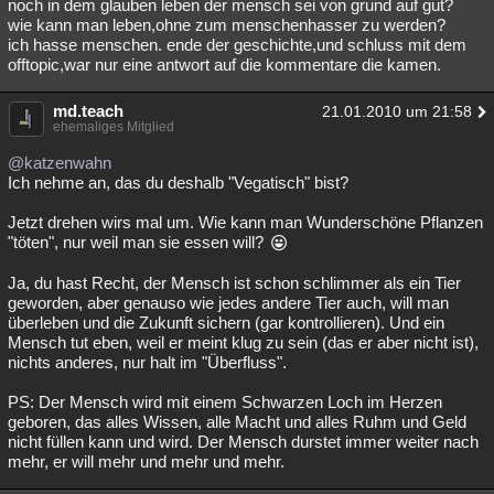
noch in dem glauben leben der mensch sei von grund auf gut?
wie kann man leben,ohne zum menschenhasser zu werden?
ich hasse menschen. ende der geschichte,und schluss mit dem
offtopic,war nur eine antwort auf die kommentare die kamen.
md.teach
21.01.2010 um 21:58
ehemaliges Mitglied
@katzenwahn
Ich nehme an, das du deshalb "Vegatisch" bist?
Jetzt drehen wirs mal um. Wie kann man Wunderschöne Pflanzen
"töten", nur weil man sie essen will?
Ja, du hast Recht, der Mensch ist schon schlimmer als ein Tier
geworden, aber genauso wie jedes andere Tier auch, will man
überleben und die Zukunft sichern (gar kontrollieren). Und ein
Mensch tut eben, weil er meint klug zu sein (das er aber nicht ist),
nichts anderes, nur halt im "Überfluss".
PS: Der Mensch wird mit einem Schwarzen Loch im Herzen
geboren, das alles Wissen, alle Macht und alles Ruhm und Geld
nicht füllen kann und wird. Der Mensch durstet immer weiter nach
mehr, er will mehr und mehr und mehr.