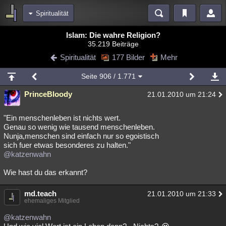
Spiritualität
Bereiche
Islam: Die wahre Religion?
35.219 Beiträge
Echtzeit
Diskussionen
Blogs
Videos
Statistiken
Spiritualität
177 Bilder
Mehr
Chat
Wiki
Neuigkeiten
2
Seite
906
/ 1.771
meine Rubriken
PrinceBloody
21.01.2010 um 21:24
Menschen
Wissenschaft
Politik
Mystery
Kriminalfälle
Spiritualität
Verschwörungen
Technologie
Ufologie
"Ein menschenleben ist nichts wert.
Genau so wenig wie tausend menschenleben.
Nunja,menschen sind einfach nur so egoistisch
Natur
Umfragen
Unterhaltung
sich fuer etwas besonderes zu halten."
weitere Rubriken
@katzenwahn
Philosophie
Träume
Orte
Esoterik
Literatur
Wie hast du das erkannt?
Astronomie
Helpdesk
Gruppen
Gaming
Filme
md.teach
21.01.2010 um 21:33
ehemaliges Mitglied
Musik
Clash
Verbesserungen
Allmystery
English
@katzenwahn
Übersichten