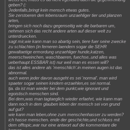
geben? (:
Jedenfalls,bringt kein mensch etwas gutes.
Sie zerstoeren den lebensraum unzaehliger tier und planzen
arten,
bringen sich noch dazu gegenseitig wie die barbaren um,
nehmen sich das recht andere arten auf dieser welt zu
unterdruecken.
sagt mir,wie kann man so abartig sein, tiere fuer seine zwecke
zu schlachten (in ferneren laendern sogar die SEHR
gewaltaetige ermordung unzaehliger hunde,katzen,
meerschweinchen, waschbaeren, fuechse..und alles was
ueberhaupt ESSBAR ist) nur weil man es essen will?
das ist alles andere als 'menschlich'.in meinen augen ist das
abnormal.
auch wenn jeder davon ausgeht es sei 'normal'. man wird
spaeter sogar seinen kindern erzaehlen,es sei normal.
tja. da ist man wieder bei dem punkt,wie ignorant und
egoistisch menschen sind.
Bei dem,was man tagtaeglich wieder erfaehrt, wie kann man
dann noch in dem glauben leben der mensch sei von grund
auf gut?
wie kann man leben,ohne zum menschenhasser zu werden?
ich hasse menschen. ende der geschichte,und schluss mit
dem offtopic,war nur eine antwort auf die kommentare die