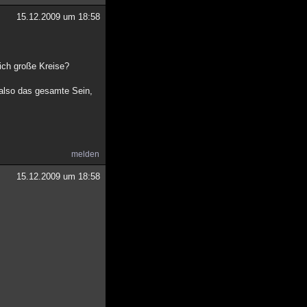
15.12.2009 um 18:58
lich große Kreise?
, also das gesamte Sein,
melden
15.12.2009 um 18:58