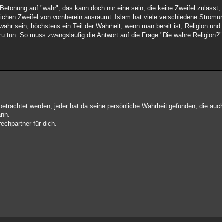
etonung auf "wahr", das kann doch nur eine sein, die keine Zweifel zulässt, 
klichen Zweifel von vornherein ausräumt. Islam hat viele verschiedene Strömu
 wahr sein, höchstens ein Teil der Wahrheit, wenn man bereit ist, Religion un
t zu tun. So muss zwangsläufig die Antwort auf die Frage "Die wahre Religion?
betrachtet werden, jeder hat da seine persönliche Wahrheit gefunden, die auch
ann.
rechpartner für dich.