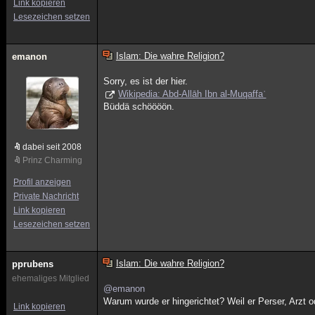
Link kopieren
Lesezeichen setzen
Islam: Die wahre Religion?
emanon
Sorry, es ist der hier.
Wikipedia: Abd-Allāh Ibn al-Muqaffaʿ
Büddä schöööön.
dabei seit 2008
Prinz Charming
Profil anzeigen
Private Nachricht
Link kopieren
Lesezeichen setzen
Islam: Die wahre Religion?
pprubens
ehemaliges Mitglied
@emanon
Warum wurde er hingerichtet? Weil er Perser, Arzt
Link kopieren