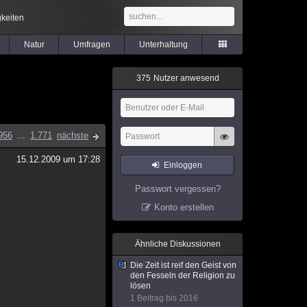
keiten
Natur
Umfragen
Unterhaltung
3
7
5
Nutzer anwesend
956
...
1.771
nächste
15.12.2009 um 17:28
Einloggen
Passwort vergessen?
Konto erstellen
Ähnliche Diskussionen
Die Zeit ist reif den Geist von
den Fesseln der Religion zu
lösen
1 Beitrag bis 2016