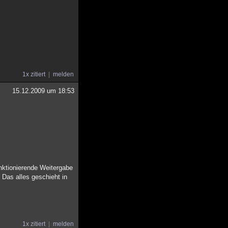
1x zitiert
melden
15.12.2009 um 18:53
nktionierende Weitergabe
 Das alles geschieht in
1x zitiert
melden