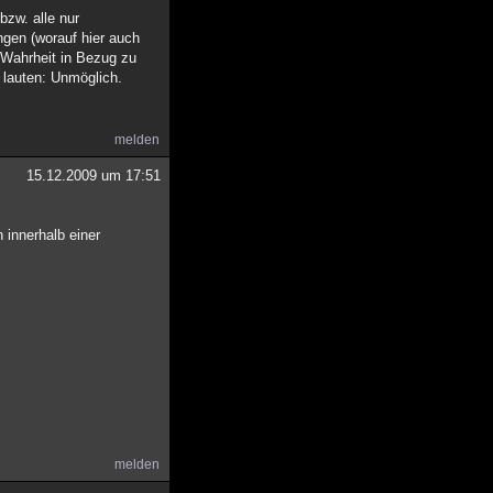
bzw. alle nur
ngen (worauf hier auch
d Wahrheit in Bezug zu
" lauten: Unmöglich.
melden
15.12.2009 um 17:51
 innerhalb einer
melden