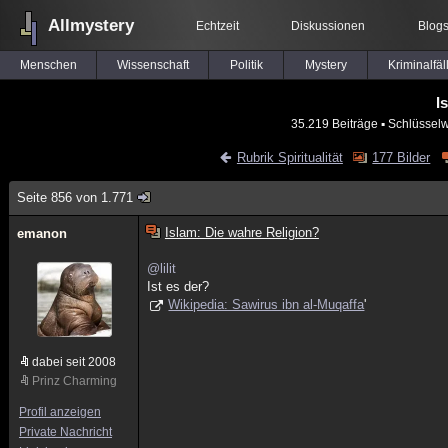
Allmystery
Echtzeit
Diskussionen
Blog
Menschen
Wissenschaft
Politik
Mystery
Kriminalfäl
I
35.219 Beiträge
▪ Schlüsselw
Rubrik Spiritualität
177 Bilder
Seite 856 von 1.771
Islam: Die wahre Religion?
emanon
@lilit
Ist es der?
Wikipedia: Sawirus ibn al-Muqaffa
'
dabei seit 2008
Prinz Charming
Profil anzeigen
Private Nachricht