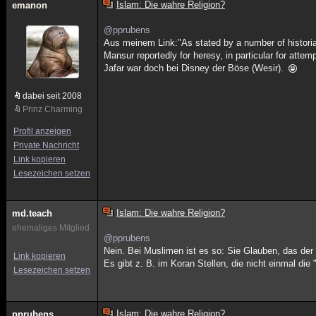
Islam: Die wahre Religion?
emanon
@pprubens
Aus meinem Link:"As stated by a number of historia
Mansur reportedly for heresy, in particular for attem
Jafar war doch bei Disney der Böse (Wesir).
dabei seit 2008
Prinz Charming
Profil anzeigen
Private Nachricht
Link kopieren
Lesezeichen setzen
Islam: Die wahre Religion?
md.teach
ehemaliges Mitglied
@pprubens
Nein. Bei Muslimen ist es so: Sie Glauben, das der
Link kopieren
Es gibt z. B. im Koran Stellen, die nicht einmal die "
Lesezeichen setzen
Islam: Die wahre Religion?
pprubens