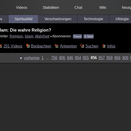
s
Videos
Statistiken
Chat
Wiki
Neuig
le
Spiritualität
Verschwörungen
Technologie
Ufologie
slam: Die wahre Religion?
örter:
Religion
,
Islam
,
Wahrheit
▪ Abonnieren:
Feed
E-Mail
201 Videos
Beobachten
Antworten
Suchen
Infos
vorherige
1
...
756
806
846
854
855
856
857
858
866
906