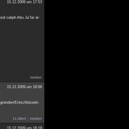
15.12.2009 um 17:53
id caliph Abu Ja`far al-
melden
15.12.2009 um 18:00
begründen/Entschlüsseln.
1x zitiert
melden
15.12.2009 um 18:19