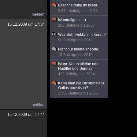
Beschneidung im Islam
2.314 Beiträge bis 2013
melden
Islam(allgemein)
15.12.2009 um 17:34
283 Beiträge bis 2007
Was steht wirklich im Koran?
90 Beiträge bis 2013
Nicht nur meine Theorie.
15 Beiträge bis 2015
Islam: Koran alleine oder
Hadithe und Sunna?
423 Beiträge bis 2024
Kann man die Nichtexistenz
Gottes beweisen?
2.350 Beiträge bis 2025
melden
15.12.2009 um 17:44