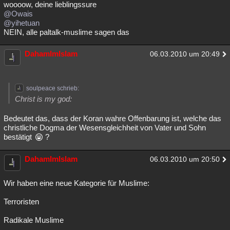
woooow, deine lieblingssure
Besucht
Teilgenommen
Alle
Neue
Geschlossen
@Owais
@yihetuan
Lesenswert
Schlüsselwörter
NEIN, alle paltalk-muslime sagen das
DahamImIslam
06.03.2010 um 20:49
soulpeace schrieb:
Christ is my god:
Bedeutet das, dass der Koran wahre Offenbarung ist, welche das
christliche Dogma der Wesensgleichheit von Vater und Sohn
bestätigt
?
DahamImIslam
06.03.2010 um 20:50
Wir haben eine neue Kategorie für Muslime:
Terroristen
Radikale Muslime