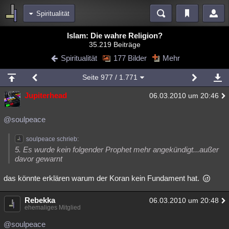
Spiritualität
Bereiche
Islam: Die wahre Religion?
35.219 Beiträge
Echtzeit
Diskussionen
Blogs
Videos
Statistiken
Spiritualität
177 Bilder
Mehr
Chat
Wiki
Neuigkeiten
Seite
977
/ 1.771
meine Rubriken
Jupiterhead
06.03.2010 um 20:46
Menschen
Wissenschaft
Politik
Mystery
Kriminalfälle
Spiritualität
Verschwörungen
Technologie
Ufologie
@soulpeace
Natur
Umfragen
Unterhaltung
soulpeace schrieb:
5. Es wurde kein folgender Prophet mehr angekündigt...außer
weitere Rubriken
davor gewarnt
Philosophie
Träume
Orte
Esoterik
Literatur
das könnte erklären warum der Koran kein Fundament hat.
Astronomie
Helpdesk
Gruppen
Gaming
Filme
Rebekka
06.03.2010 um 20:48
ehemaliges Mitglied
Musik
Clash
Verbesserungen
Allmystery
English
@soulpeace
Übersichten