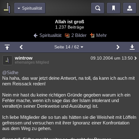
Spiritualität
Bereiche
Allah ist groß
1.237 Beiträge
Echtzeit
Diskussionen
Blogs
Videos
Statistiken
Spiritualität
2 Bilder
Mehr
Chat
Wiki
Neuigkeiten
2
Seite
14
/ 62
meine Rubriken
wintrow
09.10.2004 um 13:50
Menschen
Wissenschaft
Politik
Mystery
Kriminalfälle
ehemaliges Mitglied
Spiritualität
Verschwörungen
Technologie
Ufologie
@Sidhe
Na haha, das war jetzt deine Antwort, na toll, da kann ich auch mit
nem Reissack reden!
Natur
Umfragen
Unterhaltung
weitere Rubriken
Nein mir hast du keine richtigen Gründe gegeben warum ich ein
Fehler mache, wenn ich sage das der Islam intolerant und
Philosophie
Träume
Orte
Esoterik
Literatur
veraltet(in seiner Denkweise und Ausübung) ist.
Astronomie
Helpdesk
Gruppen
Gaming
Filme
Ich liebe Mitglieder die so tun als hätten sie die Weisheit mit Löffeln
gefressen und versuchen mit ihrer Ignoranz einer Konfrontation
Musik
Clash
Verbesserungen
Allmystery
English
aus dem Weg zu gehen.
Übersichten