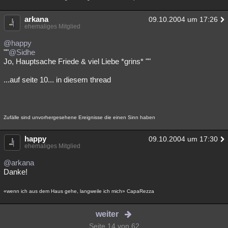
arkana
09.10.2004 um 17:26
ehemaliges Mitglied
@happy
""
@Sidhe
Jo, Hauptsache Friede & viel Liebe *grins* ""
...auf seite 10... in diesem thread
Zufälle sind unvorhergesehene Ereignisse die einen Sinn haben
happy
09.10.2004 um 17:30
ehemaliges Mitglied
@arkana
Danke!
«wenn ich aus dem Haus gehe, langweile ich mich» CapaRezza
weiter
Seite 14 von 62