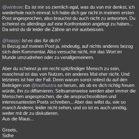
@wintrow
: Es ist mir so ziemlich egal, was du von mir denkst, ich
wiederhole noch einmal: Ich habe dich gar nicht in meinem ersten
Post angesprochen, also brauchst du auch nicht zu antworten. Du
scheinst es allerdings auf eine Konfrontation angelegt zu haben...
Da wirst du dir leider die Zähne an mir ausbeissen.
@happy
:
Ist es das für dich?
In Bezug auf meinen Post ja, eindeutig, auf nichts anderes bezog
sich dein Kommentar. Also versuche nicht, mir das Wort im
Munde umzudrehen oder zu verallgemeinern.
Aber du scheinst ja ein recht spitzfindiger Mensch zu sein,
manchmal ist das von Nutzen, ein anderes Mal eher nicht. Und
letzteres ist hier der Fall. Denn warum sonst reitest du auf den
Beiträgen von
@taothustra
so herum, als ob es dich richtig freuen
würde, ihn zu diffamieren. Seltsamerweise werden aber immer die
Menschen angesprochen, die die anspruchsvollsten und
interessantesten Posts schreiben... Aber das willst du, wie so
manch Anderer, leider nicht sehen, und so ist es auch unnötig,
weiter mit dir zu diskutieren.
Aus die Maus...
Greets,
Sidhe