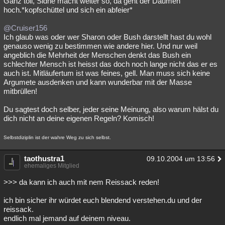
Ganz toll, Sidhe macht weiter so, da geht der Daumen
hoch.*kopfschüttel und sich ein abfeier*
Besucht
Teilgenommen
Alle
Neue
Geschlossen
@Cruiser156
Lesenswert
Schlüsselwörter
Ich glaub was oder wer Sharon oder Bush darstellt hast du wohl
genauso wenig zu bestimmen wie andere hier. Und nur weil
angeblich die Mehrheit der Menschen denkt das Bush ein
schlechter Mensch ist heisst das doch noch lange nicht das er es
auch ist. Mitläufertum ist was feines, gell. Man muss sich keine
Argumete ausdenken und kann wunderbar mit der Masse
mitbrüllen!
Du sagtest doch selber, jeder seine Meinung, also warum hälst du
dich nicht an deine eigenen Regeln? Komisch!
Selbstdiziplin ist der wahre Weg zu sich selbst.
taothustra1
09.10.2004 um 13:56
ehemaliges Mitglied
>>> da kann ich auch mit nem Reissack reden!
ich bin sicher ihr würdet euch blendend verstehen.du und der
reissack.
endlich mal jemand auf deinem niveau.