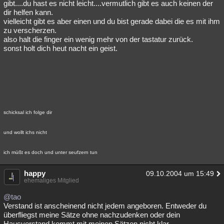
gibt....du hast es nicht leicht....vermutlich gibt es auch keinen der
dir helfen kann.
vielleicht gibt es aber einen und du bist gerade dabei die es mit ihm
zu verscherzen.
also halt die finger ein wenig mehr von der tastatur zurück.
sonst holt dich heut nacht ein geist.
schicksal ich folge dir
und wollt ichs nicht
ich müßt es doch und unter seufzern tun
happy
09.10.2004 um 15:49
ehemaliges Mitglied
@tao
Verstand ist anscheinend nicht jedem angeboren. Entweder du
überfliegst meine Sätze ohne nachzudenken oder dein
Hausverstand kommt mit meinen Sätzen nicht klar.