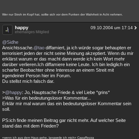
Wer nur Stroh im Kopf hat, sollte sich vor dem Funken der Wahrheit in Acht nehmen.
happy
09.10.2004 um 17:14
ehemaliges Mitglied
@Sidhe
Ansichtssache.
@tao
diffamiert, ja ich würde sogar behaupten er
terrorisiert jeden der nicht seine Meinung akzeptiert. Wenn du mir
erklärst warum er das macht dann werde ich kein Wort mehr
darüber verlieren.Ich diffamiere keine Leute. Ich bin lediglich ein
scharfer Beobachter ohne Interesse an einem Streit mit
irgendeiner Person hier im Forum.
Du stellst mich falsch dar.
>
@happy
: Jo, Hauptsache Friede & viel Liebe *grins*
>Was für ein bedeutungsloser Kommentar...
Erklär mir mal warum das ein bedeutungsloser Kommentar sein
soll.
PS:ich finde meinen Beitrag gar nicht mehr. Auf welcher Seite
stand das mit dem Frieden?
«wenn ich aus dem Haus gehe, langweile ich mich» CapaRezza