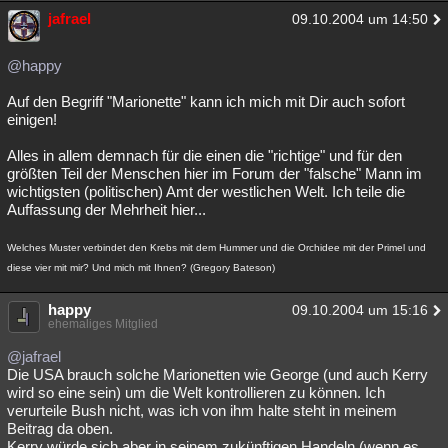
jafrael
09.10.2004 um 14:50
@happy
Auf den Begriff "Marionette" kann ich mich mit Dir auch sofort
einigen!
Alles in allem demnach für die einen die "richtige" und für den
größten Teil der Menschen hier im Forum der "falsche" Mann im
wichtigsten (politischen) Amt der westlichen Welt. Ich teile die
Auffassung der Mehrheit hier...
Welches Muster verbindet den Krebs mit dem Hummer und die Orchidee mit der Primel und
diese vier mit mir? Und mich mit Ihnen? (Gregory Bateson)
happy
09.10.2004 um 15:16
ehemaliges Mitglied
@jafrael
Die USA brauch solche Marionetten wie George (und auch Kerry
wird so eine sein) um die Welt kontrollieren zu können. Ich
verurteile Bush nicht, was ich von ihm halte steht in meinem
Beitrag da oben.
Kerry würde sich aber in seinem zukünftigen Handeln (wenn es