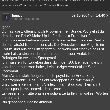
Welches Muster verbindet den Krebs mit dem Hummer und die Orchidee mit der Primel und
diese vier mit mir? Und mich mit Ihnen? (Gregory Bateson)
happy
09.10.2004 um 14:40
ehemaliges Mitglied
@tao
Du hast ganz offensichtlich Probleme mein Junge. Wo siehst du
den da eine Brille? Make-Up ist für dich ein Fremdwort?
Ich finde deine Beiträge spielen sich weit entfernt von der Realität
deines tatsächlichen Lebens ab. Der Grossteil deiner Angriffe im
Forum sind aus der Luft gegriffen und wenn mal einer keine Lust
mehr hat zu streiten, dann sorgst du mit neuen verletzlichen
Beiträgen für weiteren Sprengstoff.
Ich muss ehrlich zugeben dass du in den 200 Beiträgen die ich
von dir durchgelesen habe , kein einziger vernünftiger Satz
vorkommt.
Mein Avatar steht übrigens für die psychische Erkrankung
"Schizophrenie". Das Gesicht verdoppelt sich, wie man ja
unschwer erkennen kann. Vielleicht kannst du das Thema mit
canislupus ja mal inetnsiv diskutieren.
Erkläre mir nun bitte was eine schwarze Brillen mit wahren Worten
zu tun hat?
Bin gespannt auf deine Antwort!