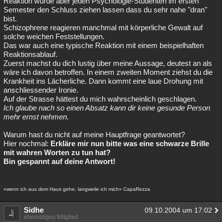
Reaktion würde aber jeden Psychologie-Studenten im ersten
Semester den Schluss ziehen lassen dass du sehr nahe "dran"
bist.
Schizophrene reagieren manchmal mit körperliche Gewalt auf
solche weichen Feststellungen.
Das war auch eine typische Reaktion mit einem beispielhaften
Reaktionsablauf.
Zuerst machst du dich lustig über meine Aussage, deutest an als
wäre ich davon betroffen. In einem zweiten Moment ziehst du die
Krankheit ins Lächerliche. Dann kommt eine laue Drohung mit
anschliessender Ironie.
Auf der Strasse hättest du mich wahrscheinlich geschlagen.
Ich glaube nach so einen Absatz kann dir keine gesunde Person
mehr ernst nehmen.
Warum hast du nicht auf meine Hauptfrage geantwortet?
Hier nochmal:
Erkläre mir nun bitte was eine schwarze Brille
mit wahren Worten zu tun hat?
Bin gespannt auf deine Antwort!
«wenn ich aus dem Haus gehe, langweile ich mich» CapaRezza
Sidhe
09.10.2004 um 17:02
ehemaliges Mitglied