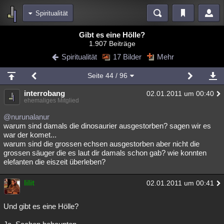
Spiritualität
Bereiche
Gibt es eine Hölle?
1.907 Beiträge
Echtzeit
Diskussionen
Blogs
Videos
Statistiken
Spiritualität
17 Bilder
Mehr
Chat
Wiki
Neuigkeiten
Seite
44
/ 96
meine Rubriken
interrobang
02.01.2011 um 00:40
Menschen
Wissenschaft
Politik
Mystery
Kriminalfälle
ehemaliges Mitglied
Spiritualität
Verschwörungen
Technologie
Ufologie
@nurunalanur
warum sind damals die dinosaurier ausgestorben? sagen wir es
war der komet...
Natur
Umfragen
Unterhaltung
warum sind die grossen echsen ausgestorben aber nicht die
weitere Rubriken
grossen säuger die es laut dir damals schon gab? wie konnten
elefanten die eiszeit überleben?
Philosophie
Träume
Orte
Esoterik
Literatur
lilit
02.01.2011 um 00:41
Astronomie
Helpdesk
Gruppen
Gaming
Filme
Musik
Clash
Verbesserungen
Allmystery
English
Und gibt es eine Hölle?
Übersichten