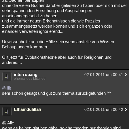
Ja, Sachen behaupten
ohne die vielen Bücher darüber gelesen zu haben oder sich mit der
Besucht
Teilgenommen
Alle
Neue
Geschlossen
sehr spannenden Forschung und Ausgrabungen
auseinandergesetzt zu haben
Lesenswert
Schlüsselwörter
und die immer neuen Erkenntnissen die wie Puzzles
zusammengesetzt werden können und sich ergänzen oder
einander verwerfen ignorierend...
Unwissenheit kann die Hölle sein wenn anstelle von Wissen
Behauptungen kommen...
Gilt jetzt für Evolutionstheorie aber auch für Religionen und
anderes....
interrobang
02.01.2011 um 00:41
ehemaliges Mitglied
@lilit
sehr schön gesagt und gut zum thema zurückgefunden ^^
Elhamdulillah
02.01.2011 um 00:42
@ Alle
wenn es keinen glauben gäbe, solche theorien nur theorien sind