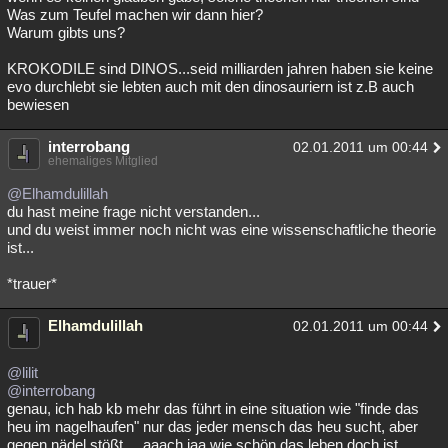
Was zum Teufel machen wir dann hier?
Warum gibts uns?
KROKODILE sind DINOS...seid milliarden jahren haben sie keine
evo durchlebt sie lebten auch mit den dinosauriern ist z.B auch
bewiesen
interrobang
02.01.2011 um 00:44
ehemaliges Mitglied
@Elhamdulillah
du hast meine frage nicht verstanden...
und du weist immer noch nicht was eine wissenschaftliche theorie
ist...
*trauer*
Elhamdulillah
02.01.2011 um 00:44
@lilit
@interrobang
genau, ich hab kb mehr das führt in eine situation wie "finde das
heu im nagelhaufen" nur das jeder mensch das heu sucht, aber
gegen nädel stößt.... aaach jaa wie schön das leben doch ist