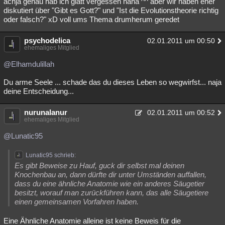
achja genau hab ich glatt vergessen haha ^^ aber wir haben eher
diskutiert über "Gibt es Gott?" und "Ist die Evolutionstheorie richtig
oder falsch?" xD voll ums Thema drumherum geredet
psychodelica
02.01.2011 um 00:50
ehemaliges Mitglied
@Elhamdulillah
Du arme Seele ... schade das du dieses Leben so wegwirfst... naja
deine Entscheidung...
nurunalanur
02.01.2011 um 00:52
ehemaliges Mitglied
@Lunatic95
Lunatic95 schrieb:
Es gibt Beweise zu Hauf, guck dir selbst mal deinen
Knochenbau an, dann dürfte dir unter Umständen auffallen,
dass du eine ähnliche Anatomie wie ein anderes Säugetier
besitzt, worauf man zurückführen kann, das alle Säugetiere
einen gemeinsamen Vorfahren haben.
Eine Ähnliche Anatomie alleine ist keine Beweis für die