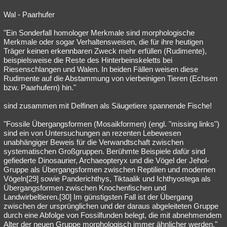
Wal - Paarhufer
"Ein Sonderfall homologer Merkmale sind morphologische
Merkmale oder sogar Verhaltensweisen, die für ihre heutigen
Träger keinen erkennbaren Zweck mehr erfüllen (Rudimente),
beispielsweise die Reste des Hinterbeinskeletts bei
Riesenschlangen und Walen. In beiden Fällen weisen diese
Rudimente auf die Abstammung von vierbeinigen Tieren (Echsen
bzw. Paarhufern) hin."
sind zusammen mit Delfinen als Säugetiere spannende Fische!
"Fossile Übergangsformen (Mosaikformen) (engl. "missing links")
sind ein von Untersuchungen an rezenten Lebewesen
unabhängiger Beweis für die Verwandtschaft zwischen
systematischen Großgruppen. Berühmte Beispiele dafür sind
gefiederte Dinosaurier, Archaeopteryx und die Vögel der Jehol-
Gruppe als Übergangsformen zwischen Reptilien und modernen
Vögeln[29] sowie Panderichthys, Tiktaalik und Ichthyostega als
Übergangsformen zwischen Knochenfischen und
Landwirbeltieren.[30] Im günstigsten Fall ist der Übergang
zwischen der ursprünglichen und der daraus abgeleiteten Gruppe
durch eine Abfolge von Fossilfunden belegt, die mit abnehmendem
Alter der neuen Gruppe morphologisch immer ähnlicher werden."