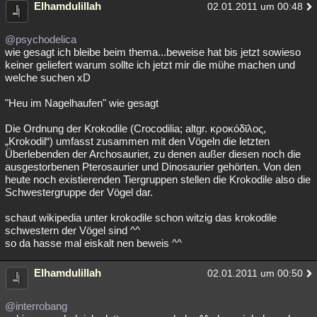
Elhamdulillah
02.01.2011 um 00:48
@psychodelica
wie gesagt ich bleibe beim thema...beweise hat bis jetzt sowieso
keiner geliefert warum sollte ich jetzt mir die mühe machen und
welche suchen xD
"Heu im Nagelhaufen" wie gesagt
Die Ordnung der Krokodile (Crocodilia; altgr. κροκόδῑλος,
„Krokodil“) umfasst zusammen mit den Vögeln die letzten
Überlebenden der Archosaurier, zu denen außer diesen noch die
ausgestorbenen Pterosaurier und Dinosaurier gehörten. Von den
heute noch existierenden Tiergruppen stellen die Krokodile also die
Schwestergruppe der Vögel dar.
schaut wikipedia unter krokodile schon witzig das krokodile
schwestern der Vögel sind ^^
so da hasse mal eiskalt nen beweis ^^
Elhamdulillah
02.01.2011 um 00:50
@interrobang