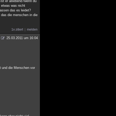
 ist er alliebend?wenn du
e etwas was nicht
lassen das es leidet?
e das die menschen in die
1x zitiert
melden
25.03.2011 um 16:04
kt und die Menschen vor