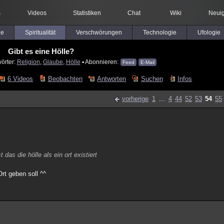
s
Videos
Statistiken
Chat
Wiki
Neuig
le
Spiritualität
Verschwörungen
Technologie
Ufologie
Gibt es eine Hölle?
örter:
Religion
,
Glaube
,
Hölle
▪ Abonnieren:
Feed
E-Mail
6 Videos
Beobachten
Antworten
Suchen
Infos
vorherige
1
...
4
44
52
53
54
55
das die hölle als ein ort existiert
rt geben soll ^^