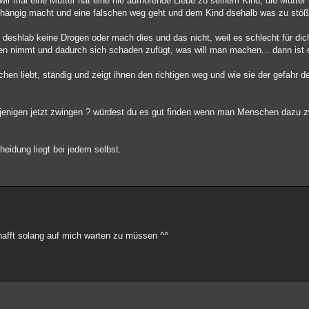
ir mal eine Mutter hat eine nie aufhörende Liebe zu seinem Kind, die Mutter 
bhängig macht und eine falschen weg geht und dem Kind dsehalb was zu stöß
 deshlab keine Drogen oder mach dies und das nicht, weil es schlecht für dic
gen nimmt und dadurch sich schaden zufügt, was will man machen... dann ist e
hen liebt, ständig und zeigt ihnen den richtigen weg und wie sie der gefahr 
denjenigen jetzt zwingen ? würdest du es gut finden wenn man Menschen dazu 
eidung liegt bei jedem selbst.
chafft solang auf mich warten zu müssen ^^