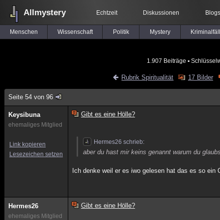
Allmystery
Echtzeit
Diskussionen
Blog
Menschen
Wissenschaft
Politik
Mystery
Kriminalfäl
1.907 Beiträge
▪ Schlüsselw
Rubrik Spiritualität
17 Bilder
Seite 54 von 96
Gibt es eine Hölle?
Keysibuna
ehemaliges Mitglied
Hermes26 schrieb:
Link kopieren
aber du hast mir keins genannt warum du glaubst 
Lesezeichen setzen
Ich denke weil er es iwo gelesen hat das es so ein O
Gibt es eine Hölle?
Hermes26
ehemaliges Mitglied