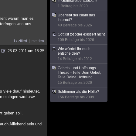
!!! Gotteswelt entdeckt !!!
1 Beitrag bis 2020
Überlebt der Islam das
gument warum man es
Internet?
nterfragen was uns
40 Beiträge bis 2026
Gott ist tot oder existiert nicht
109 Beiträge bis 2026
1x zitiert
melden
Wie würdet ihr euch
25.03.2011 um 15:35
entscheiden?
14 Beiträge bis 2012
Gebets- und Hoffnungs-
Thread - Teile Dein Gebet,
Teile Deine Hoffnung
15 Beiträge bis 2026
 viele drauf hindeutet,
Schlimmer als die Hölle?
n einfagen wird usw..
156 Beiträge bis 2009
t geben soll.
 auch Alliebend sein und