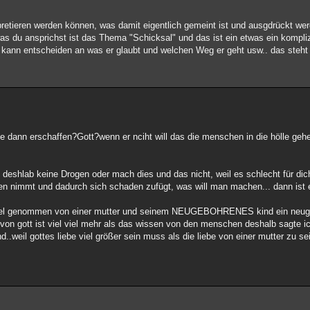
pretieren werden können, was damit eigentlich gemeint ist und ausgdrückt wer
s du ansprichst ist das Thema "Schicksal" und das ist ein etwas ein kompliz
r kann entscheiden an was er glaubt und welchen Weg er geht usw.. das steht
le dann erschaffen?Gott?wenn er nciht will das die menschen in die hölle geh
 deshlab keine Drogen oder mach dies und das nicht, weil es schlecht für dic
gen nimmt und dadurch sich schaden zufügt, was will man machen... dann ist e
spiel genommen von einer mutter und seinem NEUGEBOHRENES kind ein neug
 von gott ist viel viel mehr als das wissen von den menschen deshalb sagte 
..weil gottes liebe viel größer sein muss als die liebe von einer mutter zu 