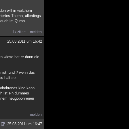
den will in welchem
iertes Thema, allerdings
 auch im Quran.
1x zitiert
melden
25.03.2011 um 16:42
en wieso hat er dann die
h ist. und ? wenn das
s halt so.
obohrenes kind kann
ich ist ein dummes
seinem neugobohrenen
melden
25.03.2011 um 16:47