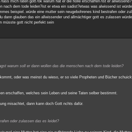
?lass mich raten gott?ok warum hat er die hölle erschaffen?ist er allwissend?
n nach dem tode leiden?ist er etwa ein sadist?etwas was alwissend ist würd
ummes beispiel..würde eine mutter sein neugebohrenes kind bestrafen oder zu
u dann glauben das ein allwissender und allmächtiger gott es zulassen würd
n müsste gott nicht perfekt sein
 sagst warum soll er dann wollen das die menschen nach dem tode leiden?
e kommt, oder was meinst du wieso, er so viele Propheten und Bücher schuic
en erschaffen, welches sein Leben und seine Taten selber bestimmt.
ung misachtet, dann kann doch Gott nchts dafür.
rafen oder zulassen das es leidet?