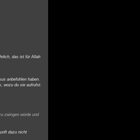
lich, das ist für Allah
esus anbefohlen haben.
s, wozu du sie aufrufst.
azu zwingen würde und
unft dazu nicht