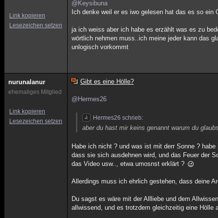
@Keysibuna
Ich denke weil er es iwo gelesen hat das es so ein 
Link kopieren
Lesezeichen setzen
ja ich weiss aber ich habe es erzählt was es zu b
wörtlich nehmen muss..ich meine jeder kann das gla
unlogisch vorkommt
Gibt es eine Hölle?
nurunalanur
ehemaliges Mitglied
@Hermes26
Link kopieren
Hermes26 schrieb:
Lesezeichen setzen
aber du hast mir keins genannt warum du glaubst 
Habe ich nicht ? und was ist mit derr Sonne ? habe 
dass sie sich ausdehnen wird, und das Feuer der Son
das Video usw.., etwa umosnst erklärt ?
Allerdings muss ich ehrlich gestehen, dass deine Ar
Du sagst es wäre mit der Allliebe und dem Allwissen
allwissend, und es trotzdem gleichzeitig eine Hölle 