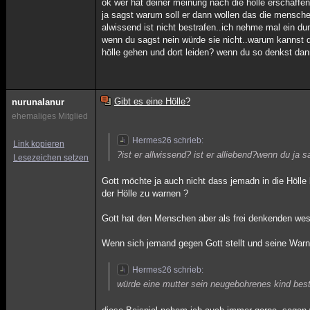
ok wer hat deiner meinung nach die hölle erschaffen
ja sagst warum soll er dann wollen das die mensche
alwissend ist nicht bestrafen..ich nehme mal ein d
wenn du sagst nein würde sie nicht..warum kannst d
hölle gehen und dort leiden? wenn du so denkst dan
Gibt es eine Hölle?
nurunalanur
ehemaliges Mitglied
Hermes26 schrieb:
Link kopieren
?ist er allwissend? ist er alliebend?wenn du ja
Lesezeichen setzen
Gott möchte ja auch nicht dass jemadn in die Höll
der Hölle zu warnen ?
Gott hat den Menschen aber als frei denkenden wes
Wenn sich jemand gegen Gott stellt und seine Warn
Hermes26 schrieb:
würde eine mutter sein neugebohrenes kind best