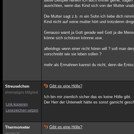
diese Beispiel nehem ich auch immer gerne, sagen w
ausrichten, wenn das Kind sich von der Mutter una
Die Mutter sagt z.b. m ein Sohn ich liebe dich nimm
Kind nicht auf seine mutter hört und trotzdenm dro
Genauso warnt ja Gott gerade weil Gott ja die Mensc
könne sich schützen könnne usw..
alleridngs wenn einer nicht hören will ? soll man 
vorschreibt wie sie leben sollen ?
mehr als Ermahnen kannst du nicht, denn die Entsch
Gibt es eine Hölle?
Streuselchen
ehemaliges Mitglied
Ich bin mir ziemlich sicher das es keine Hölle gibt.
Der Herr der Unterwelt hätte es sonst garnicht ges
Link kopieren
Lesezeichen setzen
Gibt es eine Hölle?
Thermometer
versteckt