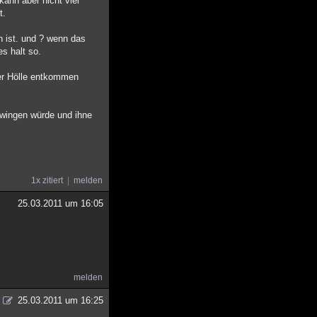
kann aber nicht viel
t.
h ist. und ? wenn das
s halt so.
der Hölle entkommen
zwingen würde und ihne
1x zitiert
melden
25.03.2011 um 16:05
melden
25.03.2011 um 16:25