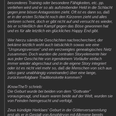
besonderes Training oder besondere Fähigkeiten, etc. pp.
verliehen wird und er so als aufstrebender Held in die Schlacht
gegen jene bösen Antagonisten zieht. Oft ist es dann so, daß
er in der ersten Schlacht noch den Kürzeren zieht und alles
verloren scheint, doch er gibt nicht auf und versucht es wieder,
bis er schließlich den Kampf gegen das Böse gewonnen hat
und es für alle letztlich ein glückliches Happy End gibt.
Wer hierzu sämtliche Geschichten nachrecherchiert, der
bekäme letztlich wohl auch tatsächlich sowas wie eine
"Ursprungsversion" und ein verzweigtes genealogisches Netz
zusammen. Doch wurden die zentralen Storyelemente hier
aus jeder Geschichte von irgendeinem Vorläufer einfach
immer wieder abgeschaut und in die eigene Story integriert
oder ist es nicht viel mehr so, daß die Menschen von sich aus
(also ganz unabhängig voneinander) über eine lange,
zurückverfolgbare Traditionskette kommen?
iKnowTheTr schrieb:
Die Geburt wurde bei beiden von dem "Gottvater"
vorausgesagt, und kaum waren beide auf der Welt, wurden sie
von Feinden heimgesucht und verfolgt.
Zeus kündigte Herklaes' Geburt in der Götterversammlung
erst als er in Gestalt von Amphitryon mit Alkmene bereits