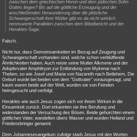
zwischen dem griechischen Heron und dem jüdischen Sohn
Gottes liegen? Bis auf die göttliche Erzeugung und der
anschließenden Verwunderung über die plötzliche
Schwangerschaft ihrer Mütter gibt es da nicht wirklich
nennswerte Parallelen zwischen dem Bibelbericht und der
Herakles-Sage.
Falsch.
Nicht nur, dass Gemeinsamkeiten im Bezug auf Zeugung und
Schwangerschaft vorhanden sind, welche schon verblüffende
Ähnlichkeiten haben. Auch reiste seine Mutter Alkmene und der
Adoptivvater Amphitryon zur Entbindung von Mykenai nach
Theben, so wie Josef und Maria von Nazareth nach Betlehem. Die
Geburt wurde bei beiden von dem "Gottvater" vorausgesagt, und
kaum waren beide auf der Welt, wurden sie von Feinden
heimgesucht und verfolgt.
Herakles wie auch Jesus zogen sich vor ihrem Wirken in die
Einsamkeit zurück. Dort erkannten sie ihre Berufung und
widerstanden der Versuchung des Bösen. Beide gehorchten einem
göttlichen Vater, wandelten übers Wasser und wurden Heiland und
Friedensbringer genannt.
Dem Johannesevangelium zufolge starb Jesus mit den Worten