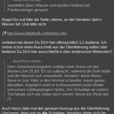
iKnowTheTr schrieb:
wandelten übers Wasser und wurden Heiland und
Friedensbringer genannt.
Magst Du mal bitte die Stelle zitieren, an der Herakles über's
Wasser lief. Und bitte nicht
http://www.bibelkritik.ch/bibel/g1.htm
verlinken bei denen Du Dich hier offensichtlich 1:1 bedienst. Ich
meine schon einen Ausschnitt aus der Überlieferung selbst oder
bedienst Du Dich hier ausschließlich über tendenziöse Webseiten?
iKnowTheTr schrieb:
Dem Johannesevangelium zufolge starb Jesus mit den
Worten (Joh 19,30) "Es ist vollbracht", während die Erde bebte
und der Himmel sich verdunkelte. Herakles' letzte Worte,
bevor er zum Vater in den Himmel schwebte, waren genau
dieselben. Angeblich starb er in Anwesenheit seiner Mutter
und seines Lieblingsjüngers Hyllos. Der Schuldige an seinem
Tod hängte sich wie Judas nach seinem Verrat aus Reue auf.
(!)
Auch hierzu bitte mal den genauen Auszug aus der Überlieferung.
Und wenn, dann war es
die
Schuldige. Herakles tötete sich (im