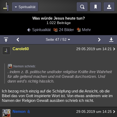
Spiritualität
Bereiche
Was würde Jesus heute tun?
1.022 Beiträge
Echtzeit
Diskussionen
Blogs
Videos
Statistiken
Spiritualität
24 Bilder
Mehr
Chat
Wiki
Neuigkeiten
2
Seite
47
/ 52
meine Rubriken
Carole60
29.05.2019 um 14:21
Menschen
Wissenschaft
Politik
Mystery
Kriminalfälle
Spiritualität
Verschwörungen
Technologie
Ufologie
Nemon schrieb:
Natur
Umfragen
Unterhaltung
. indem z. B. politische und/oder religiöse Kräfte ihre Wahrheit
für alle geltend machen und mit Gewalt durchsetzen. Und
weitere Rubriken
dann wird's richtig hässlich.
Philosophie
Träume
Orte
Esoterik
Literatur
Ich bezog mich einzig auf die Schöpfung und die Ansicht, ob die
Bibel das von Gott inspirierte Wort ist. Von etwas anderem wie im
Astronomie
Helpdesk
Gruppen
Gaming
Filme
Namen der Religion Gewalt ausüben schrieb ich nicht.
Musik
Clash
Verbesserungen
Allmystery
English
Nemon
29.05.2019 um 14:25
Übersichten