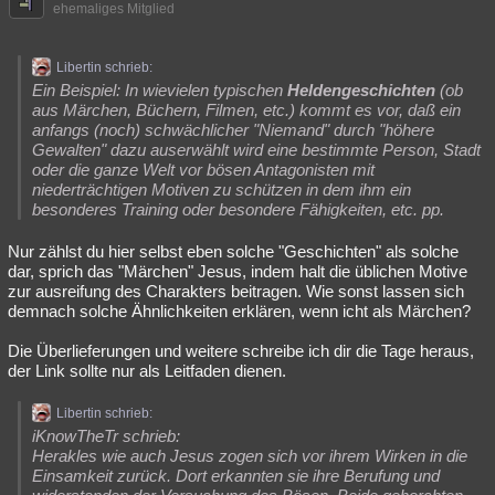
ehemaliges Mitglied
Libertin schrieb:
Ein Beispiel: In wievielen typischen
Heldengeschichten
(ob
aus Märchen, Büchern, Filmen, etc.) kommt es vor, daß ein
anfangs (noch) schwächlicher "Niemand" durch "höhere
Gewalten" dazu auserwählt wird eine bestimmte Person, Stadt
oder die ganze Welt vor bösen Antagonisten mit
niederträchtigen Motiven zu schützen in dem ihm ein
besonderes Training oder besondere Fähigkeiten, etc. pp.
Nur zählst du hier selbst eben solche "Geschichten" als solche
dar, sprich das "Märchen" Jesus, indem halt die üblichen Motive
zur ausreifung des Charakters beitragen. Wie sonst lassen sich
demnach solche Ähnlichkeiten erklären, wenn icht als Märchen?
Die Überlieferungen und weitere schreibe ich dir die Tage heraus,
der Link sollte nur als Leitfaden dienen.
Libertin schrieb:
iKnowTheTr schrieb:
Herakles wie auch Jesus zogen sich vor ihrem Wirken in die
Einsamkeit zurück. Dort erkannten sie ihre Berufung und