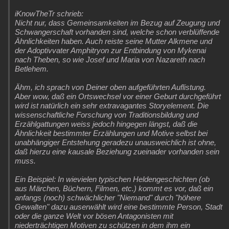
iKnowTheTr schrieb:
Nicht nur, dass Gemeinsamkeiten im Bezug auf Zeugung und
Schwangerschaft vorhanden sind, welche schon verblüffende
Ähnlichkeiten haben. Auch reiste seine Mutter Alkmene und
der Adoptivvater Amphitryon zur Entbindung von Mykenai
nach Theben, so wie Josef und Maria von Nazareth nach
Betlehem.
Ähm, ich sprach von Deiner oben aufgeführten Auflistung.
Aber wow, daß ein Ortswechsel vor einer Geburt durchgeführt
wird ist natürlich ein sehr extravagantes Storyelement. Die
wissenschaftliche Forschung von Traditionsbildung und
Erzählgattungen weiss jedoch hingegen längst, daß die
Ähnlichkeit bestimmter Erzählungen und Motive selbst bei
unabhängiger Entstehung geradezu unausweichlich ist ohne,
daß hierzu eine kausale Beziehung zueinader vorhanden sein
muss.
Ein Beispiel: In wievielen typischen Heldengeschichten (ob
aus Märchen, Büchern, Filmen, etc.) kommt es vor, daß ein
anfangs (noch) schwächlicher "Niemand" durch "höhere
Gewalten" dazu auserwählt wird eine bestimmte Person, Stadt
oder die ganze Welt vor bösen Antagonisten mit
niederträchtigen Motiven zu schützen in dem ihm ein