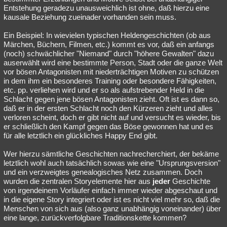
Entstehung geradezu unausweichlich ist ohne, daß hierzu eine
kausale Beziehung zueinader vorhanden sein muss.
Ein Beispiel: In wievielen typischen Heldengeschichten (ob aus
Märchen, Büchern, Filmen, etc.) kommt es vor, daß ein anfangs
(noch) schwächlicher "Niemand" durch "höhere Gewalten" dazu
auserwählt wird eine bestimmte Person, Stadt oder die ganze Welt
vor bösen Antagonisten mit niederträchtigen Motiven zu schützen
in dem ihm ein besonderes Training oder besondere Fähigkeiten,
etc. pp. verliehen wird und er so als aufstrebender Held in die
Schlacht gegen jene bösen Antagonisten zieht. Oft ist es dann so,
daß er in der ersten Schlacht noch den Kürzeren zieht und alles
verloren scheint, doch er gibt nicht auf und versucht es wieder, bis
er schließlich den Kampf gegen das Böse gewonnen hat und es
für alle letztlich ein glückliches Happy End gibt.
Wer hierzu sämtliche Geschichten nachrecherchiert, der bekäme
letztlich wohl auch tatsächlich sowas wie eine "Ursprungsversion"
und ein verzweigtes genealogisches Netz zusammen. Doch
wurden die zentralen Storyelemente hier aus
jeder
Geschichte
von irgendeinem Vorläufer einfach immer wieder abgeschaut und
in die eigene Story integriert oder ist es nicht viel mehr so, daß die
Menschen von sich aus (also ganz unabhängig voneinander) über
eine lange, zurückverfolgbare Traditionskette kommen?