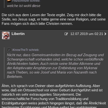
Flitzschnitzel schrieb:
welche ist wohl diese
Die sich aus dem Lesen der Texte ergibt. Zeig mir doch bitte die
Stelle, wo Jesus sagt, er hätte gerne eine neue Religion, und seine
Fans mögen sich doch bitte Christen nennen.
Libertin
12.07.2019 um 02:21
iKnowTheTr schrieb:
Nicht nur, dass Gemeinsamkeiten im Bezug auf Zeugung und
Schwangerschaft vorhanden sind, welche schon verblüffende
Ähnlichkeiten haben. Auch reiste seine Mutter Alkmene und
der Adoptivvater Amphitryon zur Entbindung von Mykenai
nach Theben, so wie Josef und Maria von Nazareth nach
Betlehem.
Ähm, ich sprach von Deiner oben aufgeführten Auflistung. Aber
wow, daß ein Ortswechsel vor einer Geburt durchgeführt wird ist
natürlich ein sehr extravagantes Storyelement. Die
wissenschaftliche Forschung von Traditionsbildung und
Erzählgattungen weiss jedoch hingegen längst, daß die Ähnlichkeit
bestimmter Erzählungen und Motive selbst bei unabhängiger