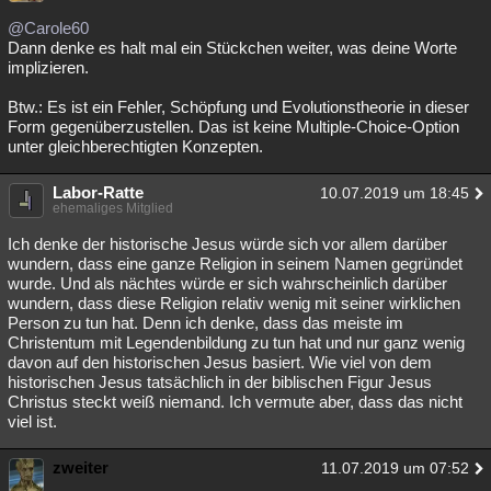
Besucht
Teilgenommen
Alle
Neue
Geschlossen
@Carole60
Dann denke es halt mal ein Stückchen weiter, was deine Worte
implizieren.
Lesenswert
Schlüsselwörter
Btw.: Es ist ein Fehler, Schöpfung und Evolutionstheorie in dieser
Form gegenüberzustellen. Das ist keine Multiple-Choice-Option
unter gleichberechtigten Konzepten.
Labor-Ratte
10.07.2019 um 18:45
ehemaliges Mitglied
Ich denke der historische Jesus würde sich vor allem darüber
wundern, dass eine ganze Religion in seinem Namen gegründet
wurde. Und als nächtes würde er sich wahrscheinlich darüber
wundern, dass diese Religion relativ wenig mit seiner wirklichen
Person zu tun hat. Denn ich denke, dass das meiste im
Christentum mit Legendenbildung zu tun hat und nur ganz wenig
davon auf den historischen Jesus basiert. Wie viel von dem
historischen Jesus tatsächlich in der biblischen Figur Jesus
Christus steckt weiß niemand. Ich vermute aber, dass das nicht
viel ist.
zweiter
11.07.2019 um 07:52