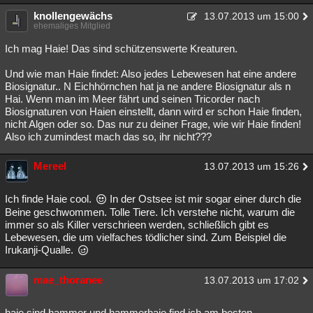
Besucht
knollengewächs
Teilgenommen
Alle
Neue
Geschlossen
13.07.2013 um 15:00
ehemaliges Mitglied
Lesenswert
Schlüsselwörter
Ich mag Haie! Das sind schützenswerte Kreaturen.
Und wie man Haie findet: Also jedes Lebewesen hat eine andere
Biosignatur.. N Eichhörnchen hat ja ne andere Biosignatur als n
Hai. Wenn man im Meer fährt und seinen Tricorder nach
Biosignaturen von Haien einstellt, dann wird er schon Haie finden,
nicht Algen oder so. Das nur zu deiner Frage, wie wir Haie finden!
Also ich zumindest mach das so, ihr nicht???
Mereel
13.07.2013 um 15:26
Ich finde Haie cool.
In der Ostsee ist mir sogar einer durch die
Beine geschwommen. Tolle Tiere. Ich verstehe nicht, warum die
immer so als Killer verschrieen werden, schließlich gibt es
Lebewesen, die um vielfaches tödlicher sind. Zum Beispiel die
Irukanji-Qualle.
mae_thoranee
13.07.2013 um 17:02
haie sind hammer und hammerhaie find ich am besten..