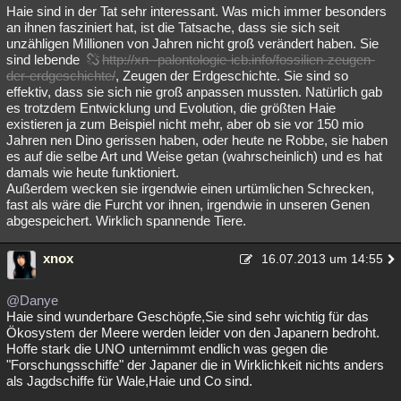
Haie sind in der Tat sehr interessant. Was mich immer besonders
an ihnen fasziniert hat, ist die Tatsache, dass sie sich seit
unzähligen Millionen von Jahren nicht groß verändert haben. Sie
sind lebende
http://xn--palontologie-icb.info/fossilien-zeugen-
der-erdgeschichte/
, Zeugen der Erdgeschichte. Sie sind so
effektiv, dass sie sich nie groß anpassen mussten. Natürlich gab
es trotzdem Entwicklung und Evolution, die größten Haie
existieren ja zum Beispiel nicht mehr, aber ob sie vor 150 mio
Jahren nen Dino gerissen haben, oder heute ne Robbe, sie haben
es auf die selbe Art und Weise getan (wahrscheinlich) und es hat
damals wie heute funktioniert.
Außerdem wecken sie irgendwie einen urtümlichen Schrecken,
fast als wäre die Furcht vor ihnen, irgendwie in unseren Genen
abgespeichert. Wirklich spannende Tiere.
xnox
16.07.2013 um 14:55
@Danye
Haie sind wunderbare Geschöpfe,Sie sind sehr wichtig für das
Ökosystem der Meere werden leider von den Japanern bedroht.
Hoffe stark die UNO unternimmt endlich was gegen die
"Forschungsschiffe" der Japaner die in Wirklichkeit nichts anders
als Jagdschiffe für Wale,Haie und Co sind.