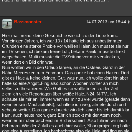
Bassmonster
14.07.2013 um 18:44
Hier mal meine kleine Geschichte wie ich zu der Liebe kam..
Vor einigen Jahren, ich war 13 / 14 hatte ich aus unbestimmten
Gründen eine starke Phobie vor weißen Haien..Ich musste sie nur
im TV sehen, ich bekam keine Luft, bekam Panik, musste direkt
wegschalten, Mutti musste die TVZeitung vor mir verstecken,
wenn dort ein Bild drin war..
Nun wollten wir in den Urlaub fahren, an die Ostsee. Ganz in der
Nähe Meereszentrum Fehmarn. Das ganze hat einen Haken. Dort
gibt es Haie & keine kleinen. Gut, was nun..ich wollte dort hin aber
hatte so eine Angst..Fing also schon Wochen vorher an mich
selbst zu therapieren. Wie Gott es so wollte liefen zu der Zeit
ziemlich viele Reportagen über weiße Haie..N24, N-TV.. Ich
schaute sie mir an, immer wenn es mir zu viel wurde (gerade dann
wenn er sein Maul aufreißt), schaltete ich weg, atmete durch und
schaute weiter..Das ganze dauerte wirklich lange bis ich damit klar
kam, auch heute noch, ganz Ehrlich stockt mir der Atem noch,
wenn er mir überraschend im Bild erscheint. Also fuhren wir nach
Fehmarn. Wie der Zufall es auch hier wollte, Sharkproject.org hatte
dort eine Ausstellung, ich beobachtete also die Haie und fing an sie