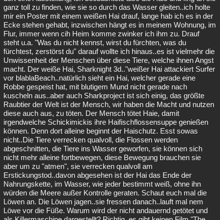
ganz toll zu finden, wie sie so durch das Wasser gleiten..ich holte
mir ein Poster mit einem weißen Hai drauf, lange hab ich es in der
Ecke stehen gehabt, inzwischen hängt es in meinem Wohnung, im
Flur, immer wenn cih Heim komme zwinker ich ihm zu. Drauf
steht u.a. "Was du nicht kennst, wirst du fürchten, was du
fürchtest, zerstörst du" darauf wollte ich hinaus..es ist vielmehr die
Unwissenheit der Menschen über diese Tiere, welche ihnen Angst
macht. Der weiße Hai, Sharknight 3d.."weißer Hai attackiert Surfer
vor blablaBeach..natürlich sieht ein Hai, welcher gerade eine
Robbe gespeist hat, mit blutigem Mund nicht gerade nach
kuscheln aus..aber auch Sharkproject ist sich einig, das größte
Raubtier der Welt ist der Mensch, wir haben die Macht und nutzen
diese auch aus, zu töten. Der Mensch tötet Haie, damit
irgendwelche Schickimickis ihre Haifischflossensuppe genießen
können. Denn dort alleine beginnt der Haischutz. Esst sowas
nicht..Die Tiere verrecken qualvoll, die Flossen werden
abgeschnitten, die Tiere ins Wasser geworfen, sie können sich
nicht mehr alleine fortbewegen, diese Bewegung brauchen sie
aber um zu "atmen", sie verrecken qualvoll am
Erstickungstod..davon abgesehen ist der Hai das Ende der
Nahrungskette, im Wasser, wie jeder bestimmt weiß, ohne ihn
würden die Meere außer Kontrolle geraten. Schaut euch mal die
Löwen an. Die Löwen jagen..sie fressen danach..lauft mal nem
Löwe vor die Füße. Warum wird der nicht andauernd getötet und
als Killermaschine dargestellt? Richtig, es gibt keinen Film "The