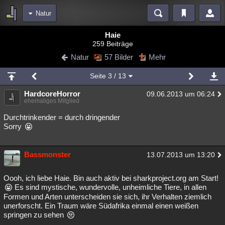
Natur
Bereiche
Haie
259 Beiträge
Echtzeit
Diskussionen
Blogs
Videos
Statistiken
Natur
57 Bilder
Mehr
Chat
Wiki
Neuigkeiten
3
Seite
3
/ 13
meine Rubriken
HardcoreHorror
09.06.2013 um 06:24
Menschen
Wissenschaft
Politik
Mystery
Kriminalfälle
ehemaliges Mitglied
Spiritualität
Verschwörungen
Technologie
Ufologie
Durchtrinkender = durch dringender
Sorry
Natur
Umfragen
Unterhaltung
weitere Rubriken
Bassmonster
13.07.2013 um 13:20
Philosophie
Träume
Orte
Esoterik
Literatur
Oooh, ich liebe Haie. Bin auch aktiv bei sharkproject.org am Start!
Astronomie
Helpdesk
Gruppen
Gaming
Filme
Es sind mystische, wundervolle, unheimliche Tiere, in allen
Formen und Arten unterscheiden sie sich, ihr Verhalten ziemlich
unerforscht. Ein Traum wäre Südafrika einmal einen weißen
Musik
Clash
Verbesserungen
Allmystery
English
springen zu sehen
Übersichten