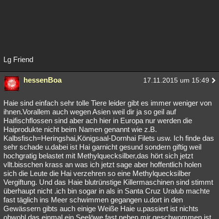
Lg Friend
hessenBoa
17.11.2015 um 15:49
Haie sind einfach sehr tolle Tiere leider gibt es immer weniger von
ihnen.Vorallem auch wegen Asien weil dir ja so geil auf
Haifischflossen sind aber ach hier in Europa nur werden die
Haiprodukte nicht beim Namen genannt wie z.B.
Kalbsfisch=Heringshai,Königsaal-Dornhai Filets usw. Ich finde das
sehr schade u.dabei ist Hai garnicht gesund sondern giftig weil
hochgratig belastet mit Methylquecksilber,das hört sich jetzt
vllt.bisschen krass an was ich jetzt sage aber hoffentlich holen
sich die Leute die Hai verzehren so eine Methylquecksilber
Vergiftung. Und das Haie blutrünstige Killermaschinen sind stimmt
überhaupt nicht .ich bin sogar in als in Santa Cruz Uralub machte
fast täglich ins Meer schwimmen gegangen u.dort in den
Gewässern gibts auch einige Weiße Haie u.passiert ist nichts
obwohl das einmal ein Seelöwe fast neben mir geschwommen ist