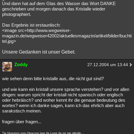
Und dann hat auf dem Glas des Wasser das Wort DANKE
geschrieben und morgen danach das Kristalle wieder
photographiert.
Das Ergebnis ist erstaunlisch:
<image src=http://www.wegweiser-
magazin.de/wegweiser42002/aktuellesmagazin/artikel/bilder/buchti
tel.jpg>
Unsere Gedanken ist unser Gebet.
Zoddy
27.12.2004 um 13:44
wie sehen denn bitte kristalle aus, die nicht gut sind?
und wie kann ein kristall unsere sprache verstehen? und vor allen
dingen: warum spricht der kristall nicht spanisch oder englisch
oder hebräisch? und woher kennt ihr die genaue bedeutung des
wortes? wenn ich danke sagen, kann ich das ehrlich aber auch
sarakstisch meinen.
fragen über fragen...
Tla Heavpes yotu Heacora isse tla Lope tla oe me silesile...