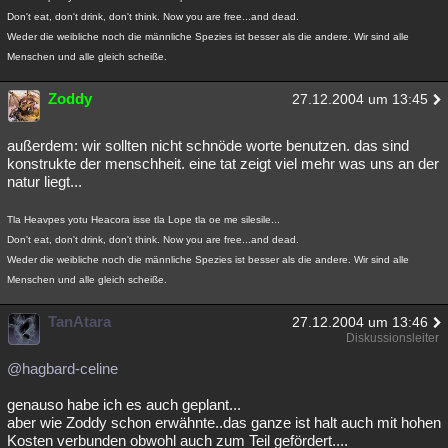
Don't eat, don't drink, don't think. Now you are free...and dead.
Weder die weibliche noch die männliche Spezies ist besser als die andere. Wir sind alle
Menschen und alle gleich scheiße.
Zoddy
27.12.2004 um 13:45
außerdem: wir sollten nicht schnöde worte benutzen. das sind
konstrukte der menschheit. eine tat zeigt viel mehr was uns an der
natur liegt...
Tla Heavpes yotu Heacora isse tla Lope tla oe me silesile...
Don't eat, don't drink, don't think. Now you are free...and dead.
Weder die weibliche noch die männliche Spezies ist besser als die andere. Wir sind alle
Menschen und alle gleich scheiße.
TanAtara
27.12.2004 um 13:46
Diskussionsleiter
@hagbard-celine
genauso habe ich es auch geplant...
aber wie Zoddy schon erwähnte..das ganze ist halt auch mit hohen
Kosten verbunden obwohl auch zum Teil gefördert....