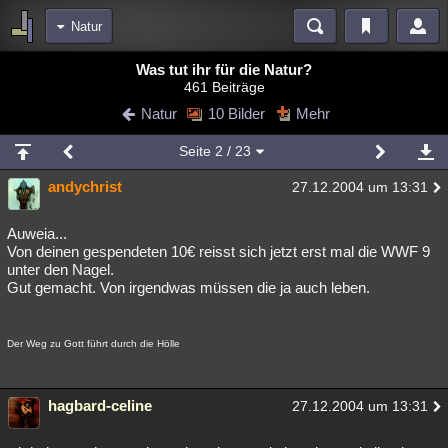
Natur
Bereiche
Was tut ihr für die Natur?
461 Beiträge
Echtzeit
Diskussionen
Blogs
Videos
Statistiken
Natur
10 Bilder
Mehr
Chat
Wiki
Neuigkeiten
2
Seite
2
/ 23
meine Rubriken
andychrist
27.12.2004 um 13:31
Menschen
Wissenschaft
Politik
Mystery
Kriminalfälle
Spiritualität
Verschwörungen
Technologie
Ufologie
Auweia...
Von deinen gespendeten 10€ reisst sich jetzt erst mal die WWF 9
unter den Nagel.
Natur
Umfragen
Unterhaltung
Gut gemacht. Von irgendwas müssen die ja auch leben.
weitere Rubriken
Philosophie
Träume
Orte
Esoterik
Literatur
Der Weg zu Gott führt durch die Hölle
Astronomie
Helpdesk
Gruppen
Gaming
Filme
hagbard-celine
27.12.2004 um 13:31
Musik
Clash
Verbesserungen
Allmystery
English
Übersichten