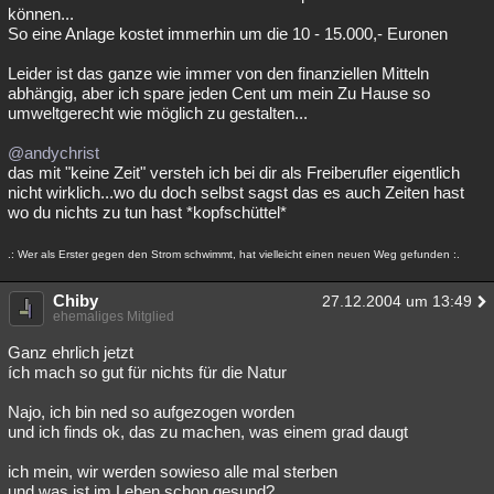
können...
So eine Anlage kostet immerhin um die 10 - 15.000,- Euronen
Leider ist das ganze wie immer von den finanziellen Mitteln
abhängig, aber ich spare jeden Cent um mein Zu Hause so
umweltgerecht wie möglich zu gestalten...
@andychrist
das mit "keine Zeit" versteh ich bei dir als Freiberufler eigentlich
nicht wirklich...wo du doch selbst sagst das es auch Zeiten hast
wo du nichts zu tun hast *kopfschüttel*
.: Wer als Erster gegen den Strom schwimmt, hat vielleicht einen neuen Weg gefunden :.
Chiby
27.12.2004 um 13:49
ehemaliges Mitglied
Ganz ehrlich jetzt
ích mach so gut für nichts für die Natur
Najo, ich bin ned so aufgezogen worden
und ich finds ok, das zu machen, was einem grad daugt
ich mein, wir werden sowieso alle mal sterben
und was ist im Leben schon gesund?