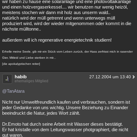
wir haben zu hause eine solaranlage und eine photovoltaikanlage
und einen holzvergaserkessel.... wir benutzen nur wenig heizöl,
Besucht
Teilgenommen
Alle
Neue
Geschlossen
meistens stochen wir dann mit holz aus unserm wald..
natürlich wird der müll getrennt und wenn unterwegs müll
Lesenswert
Schlüsselwörter
produziert wird, wird der wieder mitgenommen oder kommt in die
nächste mülltonne..
außerdem will ich regenerative energietechnik studiern!
Erhelle meine Seele, gib mir ein Stück vom Leben zurück, der Hass zerfrisst mich in rasender
Gier, Mitleid und Liebe sterben in mir...
[die apokalyptischen reiter]
habib
27.12.2004 um 13:40
ehemaliges Mitglied
@TanAtara
Nicht nur Umweltfreundlich kaufen und verbrauchen, sondern ist
jeder Gedanke von uns wichtig. Unsere Beziehung zu Einander
beeindruckt die Natur, jedes Wort zählt.
Dr.Emoto hat durch seine Arbeit mit Wasser dieses bestätigt.
Er hat kristalle von dem Leitungswasser photgraphiert, die nicht
gut waren.