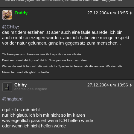
.: Wer als Erster gegen den Strom schwimmt, hat vielleicht einen neuen Weg gefunden :.
Zoddy
27.12.2004 um 13:55
@Chiby
:
das mit dem erziehen ist aber auch eine faule ausrede. ich bin
auch nicht so erzogen worden. aber ich habe eine menge respekt
vor der natur gefunden, ganz im gegensatz zum menschen...
Tla Heavpes yotu Heacora isse tla Lope tla oe me silesile...
Don't eat, don't drink, don't think. Now you are free...and dead.
Weder die weibliche noch die männliche Spezies ist besser als die andere. Wir sind alle
Menschen und alle gleich scheiße.
Chiby
27.12.2004 um 13:56
ehemaliges Mitglied
@hagbard
egal ist es mir nicht
nur ich glaub, ich bin mir nicht so im klaren
was eigentlich passiert wenn ICH helfen würde
oder wenn ich nicht helfen würde