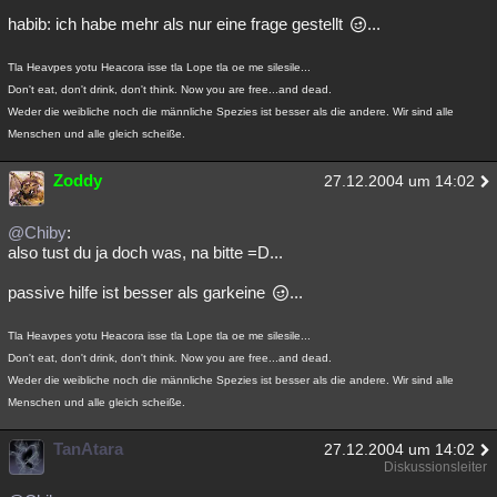
habib: ich habe mehr als nur eine frage gestellt
...
Tla Heavpes yotu Heacora isse tla Lope tla oe me silesile...
Don't eat, don't drink, don't think. Now you are free...and dead.
Weder die weibliche noch die männliche Spezies ist besser als die andere. Wir sind alle
Menschen und alle gleich scheiße.
Zoddy
27.12.2004 um 14:02
@Chiby
:
also tust du ja doch was, na bitte =D...
passive hilfe ist besser als garkeine
...
Tla Heavpes yotu Heacora isse tla Lope tla oe me silesile...
Don't eat, don't drink, don't think. Now you are free...and dead.
Weder die weibliche noch die männliche Spezies ist besser als die andere. Wir sind alle
Menschen und alle gleich scheiße.
TanAtara
27.12.2004 um 14:02
Diskussionsleiter