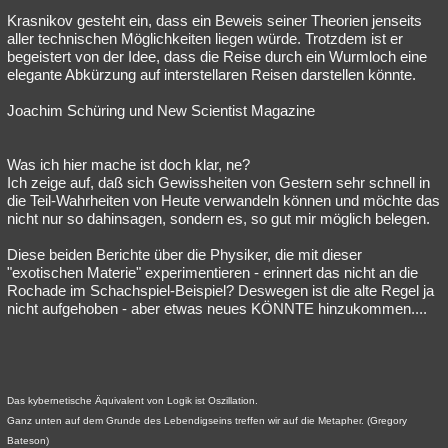
Krasnikov gesteht ein, dass ein Beweis seiner Theorien jenseits
aller technischen Möglichkeiten liegen würde. Trotzdem ist er
begeistert von der Idee, dass die Reise durch ein Wurmloch eine
elegante Abkürzung auf interstellaren Reisen darstellen könnte.
Joachim Schüring und New Scientist Magazine
Was ich hier mache ist doch klar, ne?
Ich zeige auf, daß sich Gewissheiten von Gestern sehr schnell in
die Teil-Wahrheiten von Heute verwandeln können und möchte das
nicht nur so dahinsagen, sondern es, so gut mir möglich belegen.
Diese beiden Berichte über die Physiker, die mit dieser
"exotischen Materie" experimentieren - erinnert das nicht an die
Rochade im Schachspiel-Beispiel? Deswegen ist die alte Regel ja
nicht aufgehoben - aber etwas neues KÖNNTE hinzukommen....
Das kybernetische Äquivalent von Logik ist Oszillation.
Ganz unten auf dem Grunde des Lebendigseins treffen wir auf die Metapher. (Gregory
Bateson)