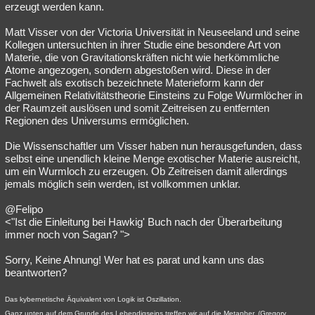
erzeugt werden kann.
Matt Visser von der Victoria Universität in Neuseeland und seine
Kollegen untersuchten in ihrer Studie eine besondere Art von
Materie, die von Gravitationskräften nicht wie herkömmliche
Atome angezogen, sondern abgestoßen wird. Diese in der
Fachwelt als exotisch bezeichnete Materieform kann der
Allgemeinen Relativitätstheorie Einsteins zu Folge Wurmlöcher in
der Raumzeit auslösen und somit Zeitreisen zu entfernten
Regionen des Universums ermöglichen.
Die Wissenschaftler um Visser haben nun herausgefunden, dass
selbst eine unendlich kleine Menge exotischer Materie ausreicht,
um ein Wurmloch zu erzeugen. Ob Zeitreisen damit allerdings
jemals möglich sein werden, ist vollkommen unklar.
@Felipo
<"Ist die Einleitung bei Hawkig' Buch nach der Überarbeitung
immer noch von Sagan? ">
Sorry, Keine Ahnung! Wer hat es parat und kann uns das
beantworten?
Das kybernetische Äquivalent von Logik ist Oszillation.
Ganz unten auf dem Grunde des Lebendigseins treffen wir auf die Metapher. (Gregory