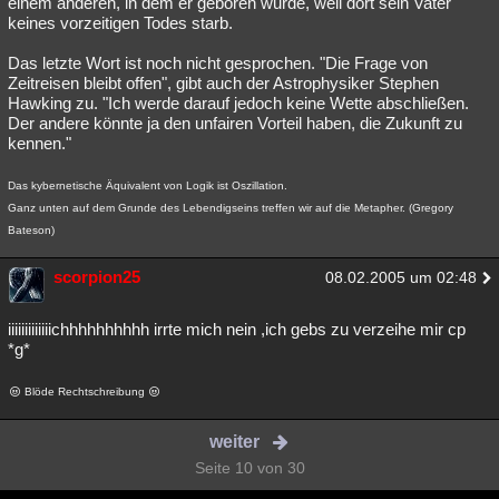
einem anderen, in dem er geboren wurde, weil dort sein Vater
keines vorzeitigen Todes starb.
Das letzte Wort ist noch nicht gesprochen. "Die Frage von
Zeitreisen bleibt offen", gibt auch der Astrophysiker Stephen
Hawking zu. "Ich werde darauf jedoch keine Wette abschließen.
Der andere könnte ja den unfairen Vorteil haben, die Zukunft zu
kennen."
Das kybernetische Äquivalent von Logik ist Oszillation.
Ganz unten auf dem Grunde des Lebendigseins treffen wir auf die Metapher. (Gregory
Bateson)
scorpion25
08.02.2005 um 02:48
iiiiiiiiiiiiichhhhhhhhhh irrte mich nein ,ich gebs zu verzeihe mir cp
*g*
Blöde Rechtschreibung
weiter
Seite 10 von 30