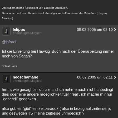
Das kybernetische Äquivalent von Logik ist Oszillation.
Ganz unten auf dem Grunde des Lebendigseins treffen wir auf die Metapher. (Gregory
Bateson)
felippo
08.02.2005 um 02:10
ehemaliges Mitglied
@jafrael
Ist die Einleitung bei Hawkig' Buch nach der Überarbeitung immer
noch von Sagan?
Seti at Home
neoschamane
08.02.2005 um 02:11
ehemaliges Mitglied
hmm, wie gesagt bin ich laie und ich nehme auch nicht unbedingt
dies oder eine andere moeglichkeit fuer "real", ich mache mir nur
"generell" gedanken ...
also gut, es "gibt" ein zeitparadox ( also in bezug auf zeitreisen),
und deswegen "IST" eine zeitreise unmoeglich ?