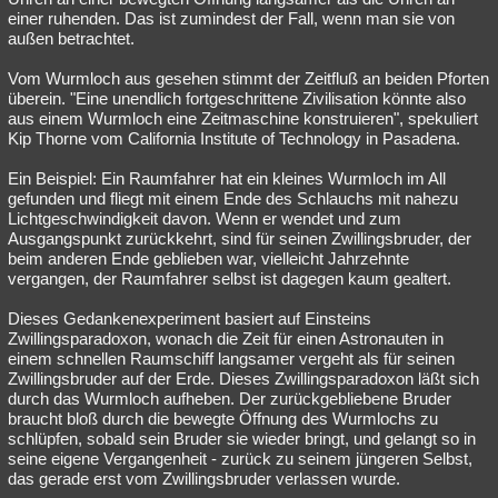
einer ruhenden. Das ist zumindest der Fall, wenn man sie von
außen betrachtet.
Vom Wurmloch aus gesehen stimmt der Zeitfluß an beiden Pforten
überein. "Eine unendlich fortgeschrittene Zivilisation könnte also
aus einem Wurmloch eine Zeitmaschine konstruieren", spekuliert
Kip Thorne vom California Institute of Technology in Pasadena.
Ein Beispiel: Ein Raumfahrer hat ein kleines Wurmloch im All
gefunden und fliegt mit einem Ende des Schlauchs mit nahezu
Lichtgeschwindigkeit davon. Wenn er wendet und zum
Ausgangspunkt zurückkehrt, sind für seinen Zwillingsbruder, der
beim anderen Ende geblieben war, vielleicht Jahrzehnte
vergangen, der Raumfahrer selbst ist dagegen kaum gealtert.
Dieses Gedankenexperiment basiert auf Einsteins
Zwillingsparadoxon, wonach die Zeit für einen Astronauten in
einem schnellen Raumschiff langsamer vergeht als für seinen
Zwillingsbruder auf der Erde. Dieses Zwillingsparadoxon läßt sich
durch das Wurmloch aufheben. Der zurückgebliebene Bruder
braucht bloß durch die bewegte Öffnung des Wurmlochs zu
schlüpfen, sobald sein Bruder sie wieder bringt, und gelangt so in
seine eigene Vergangenheit - zurück zu seinem jüngeren Selbst,
das gerade erst vom Zwillingsbruder verlassen wurde.