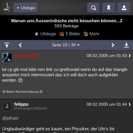
Ufologie
Bereiche
Warum uns Ausserirdische nicht besuchen können...2
593 Beiträge
Echtzeit
Diskussionen
Blogs
Videos
Statistiken
Ufologie
5 Bilder
Mehr
Chat
Wiki
Neuigkeiten
2
Seite
10
/ 30
meine Rubriken
scorpion25
08.02.2005 um 01:43
Menschen
Wissenschaft
Politik
Mystery
Kriminalfälle
Spiritualität
Verschwörungen
Technologie
Ufologie
lol cp gib mal bitte nen link zu greifswald wenn du auf das triangle
anspielst mich interressiert das ich will doch auch aufgeklärt
werden
Natur
Umfragen
Unterhaltung
weitere Rubriken
Blöde Rechtschreibung
Philosophie
Träume
Orte
Esoterik
Literatur
felippo
08.02.2005 um 01:44
ehemaliges Mitglied
Astronomie
Helpdesk
Gruppen
Gaming
Filme
@jafrael
Musik
Clash
Verbesserungen
Allmystery
English
Unglaubwürdiger geht es kaum, ein Physiker, der Ufo's für
Übersichten