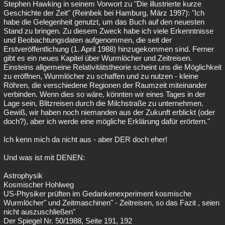
Stephen Hawking in seinem Vorwort zu "Die illustrierte kurze
Geschichte der Zeit" (Reinbek bei Hamburg, März 1997): "Ich
habe die Gelegenheit genutzt, um das Buch auf den neuesten
Stand zu bringen. Zu diesem Zweck habe ich viele Erkenntnisse
und Beobachtungsdaten aufgenommen, die seit der
Erstveröffentlichung (1. April 1988) hinzugekommen sind. Ferner
gibt es ein neues Kapitel über Wurmlöcher und Zeitreisen.
Einsteins allgemeine Relativitätstheorie scheint uns die Möglichkeit
zu eröffnen, Wurmlöcher zu schaffen und zu nutzen - kleine
Röhren, die verschiedene Regionen der Raumzeit miteinander
verbinden. Wenn dies so wäre, könnten wir eines Tages in der
Lage sein, Blitzreisen durch die Milchstraße zu unternehmen.
Gewiß, wir haben noch niemanden aus der Zukunft erblickt (oder
doch?), aber ich werde eine mögliche Erklärung dafür erörtern."
Ich kenn mich da nicht aus - aber DER doch eher!
Und was ist mit DENEN:
Astrophysik
Kosmischer Hohlweg
US-Physiker prüften im Gedankenexperiment kosmische
Wurmlöcher" und Zeitmaschinen" - Zeitreisen, so das Fazit , seien
nicht auszuschließen"
Der Spiegel Nr. 50/1988, Seite 191, 192