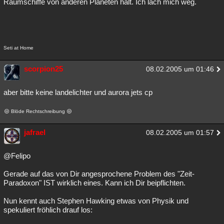
Raumschiffe von anderen Planeten hält. Ich lach mich weg.
Besucht
Teilgenommen
Alle
Neue
Geschlossen
Lesenswert
Schlüsselwörter
Seti at Home
scorpion25
08.02.2005 um 01:46
aber bitte keine landelichter und aurora jets cp
Blöde Rechtschreibung
jafrael
08.02.2005 um 01:57
@Felipo
Gerade auf das von Dir angesprochene Problem des "Zeit-
Paradoxon" IST wirklich eines. Kann ich Dir beipflichten.
Nun kennt auch Stephen Hawking etwas von Physik und
spekuliert fröhlich drauf los: