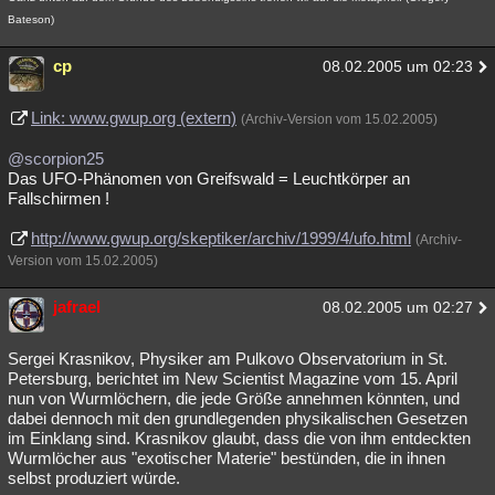
Bateson)
cp
08.02.2005 um 02:23
Link: www.gwup.org (extern)
(Archiv-Version vom 15.02.2005)
@scorpion25
Das UFO-Phänomen von Greifswald = Leuchtkörper an
Fallschirmen !
http://www.gwup.org/skeptiker/archiv/1999/4/ufo.html
(Archiv-
Version vom 15.02.2005)
jafrael
08.02.2005 um 02:27
Sergei Krasnikov, Physiker am Pulkovo Observatorium in St.
Petersburg, berichtet im New Scientist Magazine vom 15. April
nun von Wurmlöchern, die jede Größe annehmen könnten, und
dabei dennoch mit den grundlegenden physikalischen Gesetzen
im Einklang sind. Krasnikov glaubt, dass die von ihm entdeckten
Wurmlöcher aus "exotischer Materie" bestünden, die in ihnen
selbst produziert würde.