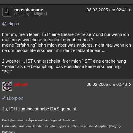
neoschamane
08.02.2005 um 02:41
ehemaliges Mitglied
@felippo
hmmm, mein leben "IST" eine lineare zeitreise ? und nur wenn ich
mal muss wird diese linearitaet durchbrochen ?
meine "erfahrung" lehrt mich aber was anderes, nicht mal wenn ich
ne uhr beobachte erscheint mir der zeitablauf linear ...
2 woerter ... IST und erscheint; fuer mich "IST" eine erscheinung
"realer" als die behauptung, das ebendiese keine erscheinung
"IST"
jafrael
08.02.2005 um 02:43
@skorpion
Ja, ICH zumindest habe DAS gemeint.
Das kybernetische Äquivalent von Logik ist Oszillation.
Ganz unten auf dem Grunde des Lebendigseins treffen wir auf die Metapher. (Gregory
Bateson)