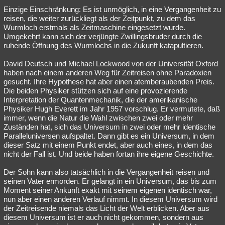
Einzige Einschränkung: Es ist unmöglich, in eine Vergangenheit zu
reisen, die weiter zurückliegt als der Zeitpunkt, zu dem das
Wurmloch erstmals als Zeitmaschine eingesetzt wurde.
Umgekehrt kann sich der verjüngte Zwillingsbruder durch die
ruhende Öffnung des Wurmlochs in die Zukunft katapultieren.
David Deutsch und Michael Lockwood von der Universität Oxford
haben nach einem anderen Weg für Zeitreisen ohne Paradoxien
gesucht. Ihre Hypothese hat aber einen atemberaubenden Preis.
Die beiden Physiker stützen sich auf eine provozierende
Interpretation der Quantenmechanik, die der amerikanische
Physiker Hugh Everett im Jahr 1957 vorschlug. Er vermutete, daß
immer, wenn die Natur die Wahl zwischen zwei oder mehr
Zuständen hat, sich das Universum in zwei oder mehr identische
Paralleluniversen aufspaltet. Dann gibt es ein Universum, in dem
dieser Satz mit einem Punkt endet, aber auch eines, in dem das
nicht der Fall ist. Und beide haben fortan ihre eigene Geschichte.
Der Sohn kann also tatsächlich in die Vergangenheit reisen und
seinen Vater ermorden. Er gelangt in ein Universum, das bis zum
Moment seiner Ankunft exakt mit seinem eigenen identisch war,
nun aber einen anderen Verlauf nimmt. In diesem Universum wird
der Zeitreisende niemals das Licht der Welt erblicken. Aber aus
diesem Universum ist er auch nicht gekommen, sondern aus