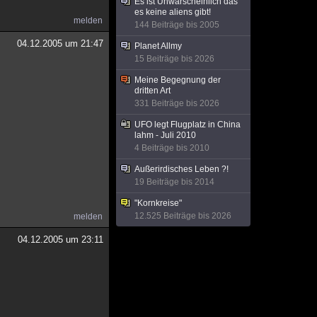
Es ist Unwarscheinlich das
es keine aliens gibt!
melden
144 Beiträge bis 2005
04.12.2005 um 21:47
Planet Allmy
15 Beiträge bis 2026
Meine Begegnung der
dritten Art
331 Beiträge bis 2026
UFO legt Flugplatz in China
lahm - Juli 2010
4 Beiträge bis 2010
Außerirdisches Leben ?!
19 Beiträge bis 2014
"Kornkreise"
12.525 Beiträge bis 2026
melden
04.12.2005 um 23:11