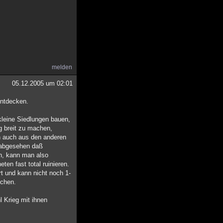
melden
05.12.2005 um 02:01
entdecken.
 kleine Siedlungen bauen,
g breit zu machen,
h auch aus den anderen
n abgesehen daß
n, kann man also
ten fast total ruinieren.
t und kann nicht noch 1-
uchen.
l Krieg mit ihnen