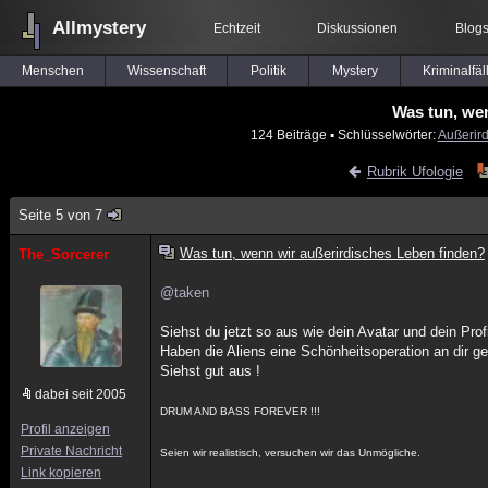
Allmystery
Echtzeit
Diskussionen
Blog
Menschen
Wissenschaft
Politik
Mystery
Kriminalfäl
Was tun, we
124 Beiträge
▪ Schlüsselwörter:
Außerir
Rubrik Ufologie
Seite 5 von 7
Was tun, wenn wir außerirdisches Leben finden?
The_Sorcerer
@taken
Siehst du jetzt so aus wie dein Avatar und dein Profi
Haben die Aliens eine Schönheitsoperation an dir g
Siehst gut aus !
dabei seit 2005
DRUM AND BASS FOREVER !!!
Profil anzeigen
Private Nachricht
Seien wir realistisch, versuchen wir das Unmögliche.
Link kopieren