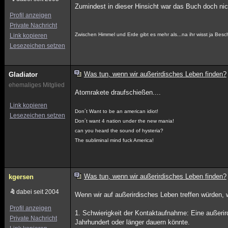
Zumindest in dieser Hinsicht war das Buch doch nic
Profil anzeigen
Private Nachricht
Zwischen Himmel und Erde gibt es mehr als...na ihr wisst ja Besc
Link kopieren
Lesezeichen setzen
Was tun, wenn wir außerirdisches Leben finden?
Gladiator
ehemaliges Mitglied
Atomrakete draufschießen....
Link kopieren
Don´t Want to be an american idiot!
Lesezeichen setzen
Don´t want 4 nation under the new mania!
can you heard the sound of hysteria?
The subliminal mind fuck America!
Was tun, wenn wir außerirdisches Leben finden?
kgersen
dabei seit 2004
Wenn wir auf außerirdisches Leben treffen würden, w
Profil anzeigen
1. Schwierigkeit der Kontaktaufnahme: Eine außeri
Private Nachricht
Jahrhundert oder länger dauern könnte.