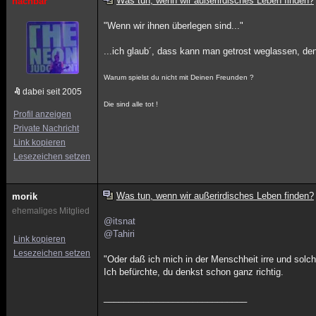
Was tun, wenn wir außerirdisches Leben finden?
nachbar
"Wenn wir ihnen überlegen sind..."
...ich glaub´, dass kann man getrost weglassen, de
Warum spielst du nicht mit Deinen Freunden ?
dabei seit 2005
Die sind alle tot !
Profil anzeigen
Private Nachricht
Link kopieren
Lesezeichen setzen
Was tun, wenn wir außerirdisches Leben finden?
morik
ehemaliges Mitglied
@itsnat
@Tahiri
Link kopieren
Lesezeichen setzen
"Oder daß ich mich in der Menschheit irre und solc
Ich befürchte, du denkst schon ganz richtig.
_____________________________