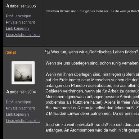
dabei seit 2005
Zwischen Himmel und Erde gibt es mehr als...na ihr wisst ja Besc
Profil anzeigen
Private Nachricht
Link kopieren
Lesezeichen setzen
Was tun, wenn wir außerirdisches Leben finden?
itsnat
Wenn sie uns überlegen sind, schön ruhig verhalten
Wenn wir ihnen überlegen sind, hin fliegen (sofern 
auf der Erde immer neue Menschen suchen die dorth
anfangen den Planeten auszubeuten, sie aus allen 
Gebieten verdrängen, wenn sie für Arbeit zu gebrau
dabei seit 2004
Menschen irgendwann anfangen bessere Arbeitsbedin
Profil anzeigen
problemlos als Nutztiere halten), Aliens in freier Wi
Bis man merkt daß man ja selbst dort leben muß. Zu
Private Nachricht
2 Milliarden Einwanderer aufnehmen. Da es ein ries
Link kopieren
Lesezeichen setzen
Sind sie zu weit entwickelt, so daß sie sich durch
anfangen. An Atombomben wird da wohl nicht gespart.