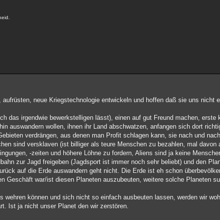
heid.
, aufrüsten, neue Kriegstechnologie entwickeln und hoffen daß sie uns nicht 
sich das irgendwie bewerkstelligen lässt), einen auf gut Freund machen, erste
in auswandern wollen, ihnen ihr Land abschwatzen, anfangen sich dort richti
Gebieten verdrängen, aus denen man Profit schlagen kann, sie nach und nac
chen sind versklaven (ist billiger als teure Menschen zu bezahlen, mal davo
gungen, -zeiten und höhere Löhne zu fordern, Aliens sind ja keine Mensche
ldbahn zur Jagd freigeben (Jagdsport ist immer noch sehr beliebt) und den Plane
rück auf die Erde auswandern geht nicht. Die Erde ist eh schon überbevölker
en Geschäft war/ist diesen Planeten auszubeuten, weitere solche Planeten s
aus wehren können und sich nicht so einfach ausbeuten lassen, werden wir woh
 Ist ja nicht unser Planet den wir zerstören.