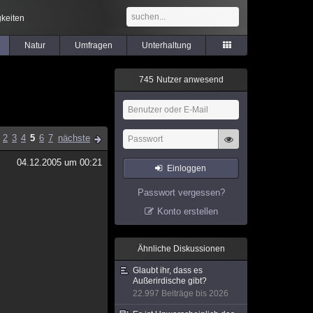
keiten
Natur
Umfragen
Unterhaltung
7
4
5
Nutzer anwesend
2
3
4
5
6
7
nächste
04.12.2005 um 00:21
Einloggen
Passwort vergessen?
Konto erstellen
Ähnliche Diskussionen
Glaubt ihr, dass es
Außerirdische gibt?
22.997 Beiträge bis 2026