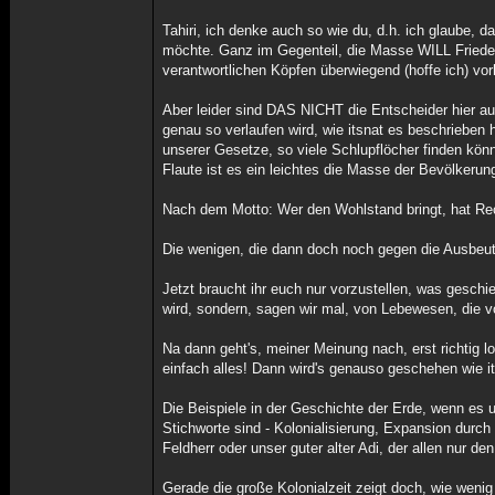
Tahiri, ich denke auch so wie du, d.h. ich glaube, 
möchte. Ganz im Gegenteil, die Masse WILL Frieden,
verantwortlichen Köpfen überwiegend (hoffe ich) vo
Aber leider sind DAS NICHT die Entscheider hier auf
genau so verlaufen wird, wie itsnat es beschrieben h
unserer Gesetze, so viele Schlupflöcher finden kön
Flaute ist es ein leichtes die Masse der Bevölkeru
Nach dem Motto: Wer den Wohlstand bringt, hat Re
Die wenigen, die dann doch noch gegen die Ausbeutu
Jetzt braucht ihr euch nur vorzustellen, was gesc
wird, sondern, sagen wir mal, von Lebewesen, die v
Na dann geht's, meiner Meinung nach, erst richtig l
einfach alles! Dann wird's genauso geschehen wie i
Die Beispiele in der Geschichte der Erde, wenn es u
Stichworte sind - Kolonialisierung, Expansion durch
Feldherr oder unser guter alter Adi, der allen nur de
Gerade die große Kolonialzeit zeigt doch, wie wen