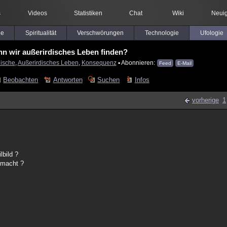
s
Videos
Statistiken
Chat
Wiki
Neuig
le
Spiritualität
Verschwörungen
Technologie
Ufologie
nn wir außerirdisches Leben finden?
dische
,
Außerirdisches Leben
,
Konsequenz
▪ Abonnieren:
Feed
E-Mail
Beobachten
Antworten
Suchen
Infos
vorherige
1
lbild ?
emacht ?