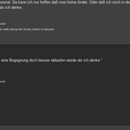
nmal. Da kann ich nur hoffen daß man keine findet. Oder daß ich mich in de
ls ich denke.
known
 to walk along the lonely street of dreams
h eine Begegnung doch besser ablaufen würde als ich denke."
heid.