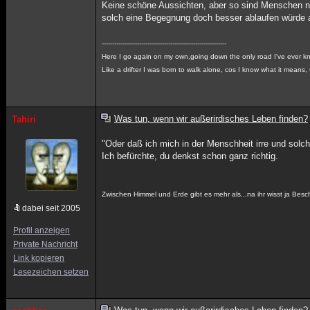
Keine schöne Aussichten, aber so sind Menschen nu
solch eine Begegnung doch besser ablaufen würde a
------------------------------------------------------------
Here I go again on my own,going down the only road I've ever 
Like a drifter I was born to walk alone, cos I know what it means,
Was tun, wenn wir außerirdisches Leben finden?
Tahiri
"Oder daß ich mich in der Menschheit irre und solc
Ich befürchte, du denkst schon ganz richtig.
Zwischen Himmel und Erde gibt es mehr als...na ihr wisst ja Besc
dabei seit 2005
Profil anzeigen
Private Nachricht
Link kopieren
Lesezeichen setzen