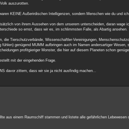
Volk auszurotten.
waren KEINE Außerirdischen Intelligenzen, sondern Menschen wie du und ich
dsätzlich von ihrem Aussehen von dem unserem unterscheiden, daran wage ic
rschiede so ernst, dass wir es, im schlimmsten Falle, als Abartig ansehen.
n, die Tierschutzverbände, Wissenschaftler-Vereinigungen, Menschenschutzo
ig fühlen) genügend MUMM aufbringen auch im Namen andersartiger Wesen, sp
cheidungen profitgieriger Monster, die hier auf diesem Planeten schon genüg
stellt mit der eingehenden Frage.
 davor zittern, dass wir sie ja nicht ausfindig machen...
ollte aus einem Raumschiff stammen und listete alle gefährlichen Lebewesen