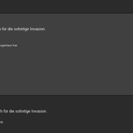
für die sofortige Invasion.
zugetraut hat
 für die sofortige Invasion.
so.