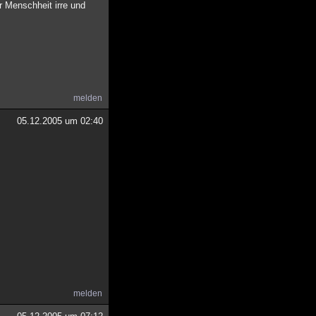
r Menschheit irre und
melden
05.12.2005 um 02:40
melden