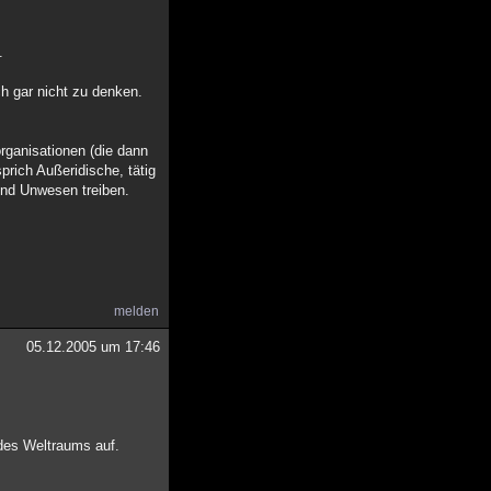
.
h gar nicht zu denken.
rganisationen (die dann
rich Außeridische, tätig
end Unwesen treiben.
melden
05.12.2005 um 17:46
 des Weltraums auf.