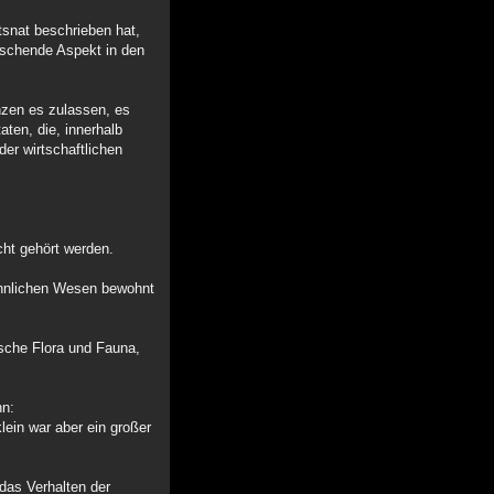
tsnat beschrieben hat,
orschende Aspekt in den
enzen es zulassen, es
aten, die, innerhalb
er wirtschaftlichen
cht gehört werden.
ähnlichen Wesen bewohnt
ische Flora und Fauna,
nn:
lein war aber ein großer
das Verhalten der