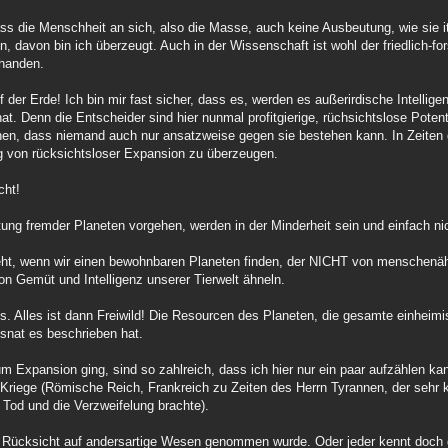
dass die Menschheit an sich, also die Masse, auch keine Ausbeutung, wie sie i
 davon bin ich überzeugt. Auch in der Wissenschaft ist wohl der friedlich-f
rhanden.
 der Erde! Ich bin mir fast sicher, dass es, werden es außerirdische Intellig
at. Denn die Entscheider sind hier nunmal profitgierige, rüchsichtslose Potent
nen, dass niemand auch nur ansatzweise gegen sie bestehen kann. In Zeiten d
ng von rücksichtsloser Expansion zu überzeugen.
cht!
ng fremder Planeten vorgehen, werden in der Minderheit sein und einfach ni
hieht, wenn wir einen bewohnbaren Planeten finden, der NICHT von menschen
on Gemüt und Intelligenz unserer Tierwelt ähneln.
os. Alles ist dann Freiwild! Die Resourcen des Planeten, die gesamte einheim
tsnat es beschrieben hat.
m Expansion ging, sind so zahlreich, dass ich hier nur ein paar aufzählen ka
 Kriege (Römische Reich, Frankreich zu Zeiten des Herrn Tyrannen, der sehr k
n Tod und die Verzweifelung brachte).
ig Rücksicht auf andersartige Wesen genommen wurde. Oder jeder kennt doch 