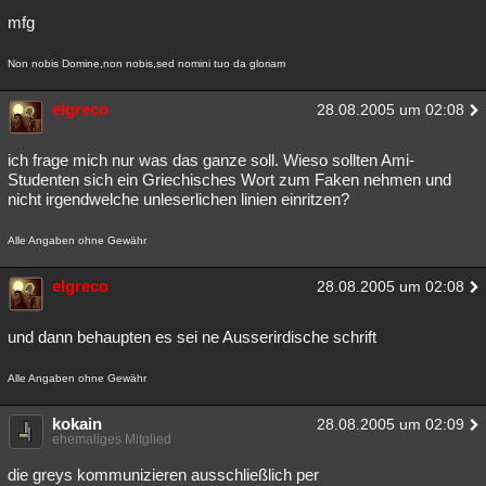
mfg
Besucht
Teilgenommen
Alle
Neue
Geschlossen
Non nobis Domine,non nobis,sed nomini tuo da gloriam
Lesenswert
Schlüsselwörter
elgreco
28.08.2005 um 02:08
ich frage mich nur was das ganze soll. Wieso sollten Ami-
Studenten sich ein Griechisches Wort zum Faken nehmen und
nicht irgendwelche unleserlichen linien einritzen?
Alle Angaben ohne Gewähr
elgreco
28.08.2005 um 02:08
und dann behaupten es sei ne Ausserirdische schrift
Alle Angaben ohne Gewähr
kokain
28.08.2005 um 02:09
ehemaliges Mitglied
die greys kommunizieren ausschließlich per