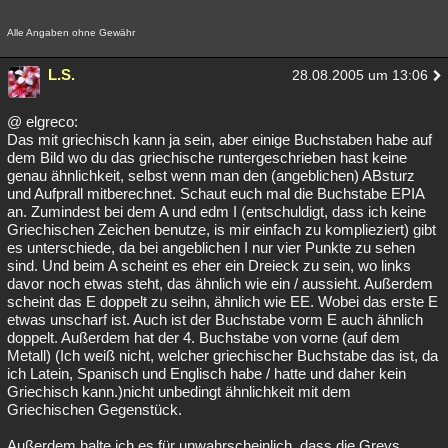
Alle Angaben ohne Gewähr
L.S.
28.08.2005 um 13:06
@ elgreco:
Das mit griechisch kann ja sein, aber einige Buchstaben habe auf
dem Bild wo du das griechische runtergeschrieben hast keine
genau ähnlichkeit, selbst wenn man den (angeblichen) ABsturz
und Aufprall mitberechnet. Schaut euch mal die Buchstabe EPIA
an. Zumindest bei dem A und edm I (entschuldigt, dass ich keine
Griechischen Zeichen benutze, is mir einfach zu komplieziert) gibt
es unterschiede, da bei angeblichen I nur vier Punkte zu sehen
sind. Und beim A scheint es eher ein Dreieck zu sein, wo links
davor noch etwas steht, das ähnlich wie ein / aussieht. Außerdem
scheint das E doppelt zu seihn, ähnlich wie EE. Wobei das erste E
etwas unscharf ist. Auch ist der Buchstabe vorm E auch ähnlich
doppelt. Außerdem hat der 4. Buchstabe von vorne (auf dem
Metall) (Ich weiß nicht, welcher griechischer Buchstabe das ist, da
ich Latein, Spanisch und Englisch habe / hatte und daher kein
Griechisch kann.)nicht unbedingt ähnlichkeit mit dem
Griechischen Gegenstück.
Außerdem halte ich es für unwahrscheinlich, dass die Greys