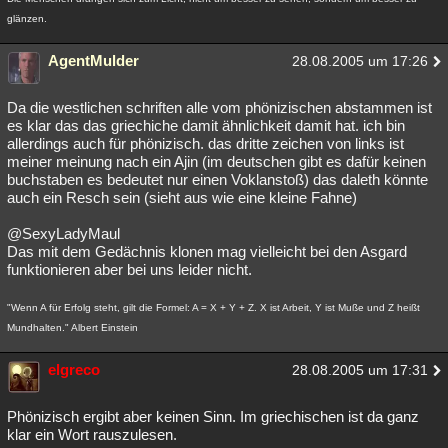
glänzen.
AgentMulder
28.08.2005 um 17:26
Da die westlichen schriften alle vom phönizischen abstammen ist
es klar das das griechiche damit ähnlichkeit damit hat. ich bin
allerdings auch für phönizisch. das dritte zeichen von links ist
meiner meinung nach ein Ajin (im deutschen gibt es dafür keinen
buchstaben es bedeutet nur einen Voklanstoß) das daleth könnte
auch ein Resch sein (sieht aus wie eine kleine Fahne)
@SexyLadyMaul
Das mit dem Gedächnis klonen mag vielleicht bei den Asgard
funktionieren aber bei uns leider nicht.
"Wenn A für Erfolg steht, gilt die Formel: A = X + Y + Z. X ist Arbeit, Y ist Muße und Z heißt
Mundhalten." Albert Einstein
elgreco
28.08.2005 um 17:31
Phönizisch ergibt aber keinen Sinn. Im griechischen ist da ganz
klar ein Wort rauszulesen.