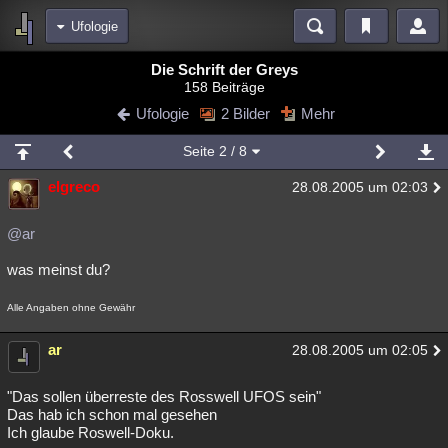
Ufologie
Bereiche
Die Schrift der Greys
158 Beiträge
Echtzeit
Diskussionen
Blogs
Videos
Statistiken
Ufologie
2 Bilder
Mehr
Chat
Wiki
Neuigkeiten
Seite
2
/ 8
meine Rubriken
elgreco
28.08.2005 um 02:03
Menschen
Wissenschaft
Politik
Mystery
Kriminalfälle
Spiritualität
Verschwörungen
Technologie
Ufologie
@ar
was meinst du?
Natur
Umfragen
Unterhaltung
weitere Rubriken
Alle Angaben ohne Gewähr
Philosophie
Träume
Orte
Esoterik
Literatur
ar
28.08.2005 um 02:05
Astronomie
Helpdesk
Gruppen
Gaming
Filme
"Das sollen überreste des Rosswell UFOS sein"
Musik
Clash
Verbesserungen
Allmystery
English
Das hab ich schon mal gesehen
Ich glaube Roswell-Doku.
Übersichten