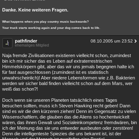
Danke. Keine weiteren Fragen.
What happens when you play country music backwards?
Your truck starts working again and your dog comes back to life.
pathfinder
08.10.2005 um 23:52
ehemaliges Mitglied
Naja fremde Zivilisationen existieren vielleicht schon, zumindest
bin ich mir sicher das es Leben auf extraterrestrischen
Himmelskörpern gibt, aber das wir uns jemals begegnen halte ich
für fast ausgeschlossen (zumindest ist es statistisch
unwahrscheinlich)! Aber niedere Lebensformen wie z.B. Bakterien
werden wir sicher bald finden vielleicht schon auf dem Mars, wer
weiß das schon?!
Doch wenn sie unseren Planeten tatsächlich eines Tages
besuchen sollten, muss ich Steven Hawking recht geben! Dann
sind es wir die den kürzeren ziehen! Denn im Gegensatz zu vielen
Wissenschaftlern, die glauben das die Aliens so hochentwickelt
wären, das ihnen Gewalt und Sozialeinkompetenz fremdwären, bin
ich der Meinung das sie uns entweder ausbeuten oder zerstören!
Denn die intelligenteste Spiezies die uns bekannt ist, ist der