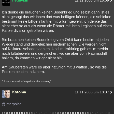
Fedaykin
11.11.2005 um 18:09
Ich denke die brauchen keinen Bodenkrieg und selbst dann ist es
nicht gesagt das wir ihnen dort was beifügen können, die schicken
bestimmt keine billige infantrie mit STurmgewehr, ich denke das
sieht eher so aus als wenn die Römer mit ihren Legionen auf einen
Panzerdivision getroffen wären.
Sie brauchen keinen Bodenkrieg vom Orbit kann bestimmt jeden
Wiederstand und dergeleichen niedermachen. Die werden nicht
auf Kollateralschaden achten. Und im Irakkrieg gab es immerhin
noch luftabewehr und dergleichen, wo die aber vom Raumschiff
ballern, da kommen wir gar nicht hin.
Am Saubersten wäre es aber natürlich mit B waffen , so wie die
Pocken bei den Indianern.
"I love the smell of napalm in the morning"
Kytoma
11.11.2005 um 18:37
@interpolar
LOLOLOLOLOLOLOLOLOLOLOLOLOLOLOLOLOLOLOLOLOL