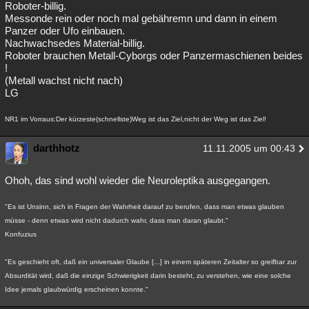
Roboter-billig.
Messonde rein oder noch mal gebähremn und dann in einem
Panzer oder Ufo einbauen.
Nachwachsedes Material-billig.
Roboter brauchen Metall-Cyborgs oder Panzermaschienen beides
!
(Metall wachst nicht nach)
LG
NR1 im Vorraus:Der kürzeste(schnellste)Weg ist das Ziel,nicht der Weg ist das Ziel!
darthhotz
11.11.2005 um 00:43
Ohoh, das sind wohl wieder die Neuroleptika ausgegangen.
"Es ist Unsinn, sich in Fragen der Wahrheit darauf zu berufen, dass man etwas glauben
müsse - denn etwas wird nicht dadurch wahr, dass man daran glaubt."
Konfuzius
"Es geschieht oft, daß ein universaler Glaube [...] in einem späteren Zeitalter so greifbar zur
Absurdität wird, daß die einzige Schwierigkeit darin besteht, zu verstehen, wie eine solche
Idee jemals glaubwürdig erscheinen konnte."