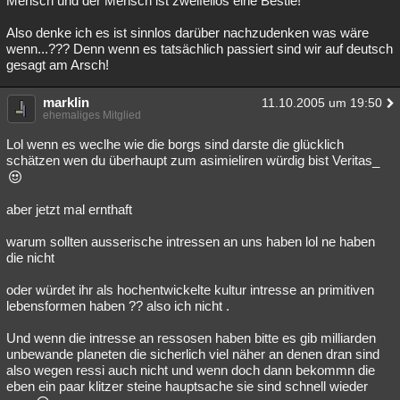
Mensch und der Mensch ist zweifellos eine Bestie!
Also denke ich es ist sinnlos darüber nachzudenken was wäre
wenn...??? Denn wenn es tatsächlich passiert sind wir auf deutsch
gesagt am Arsch!
marklin
11.10.2005 um 19:50
ehemaliges Mitglied
Lol wenn es weclhe wie die borgs sind darste die glücklich
schätzen wen du überhaupt zum asimieliren würdig bist Veritas_
aber jetzt mal ernthaft
warum sollten ausserische intressen an uns haben lol ne haben
die nicht
oder würdet ihr als hochentwickelte kultur intresse an primitiven
lebensformen haben ?? also ich nicht .
Und wenn die intresse an ressosen haben bitte es gib milliarden
unbewande planeten die sicherlich viel näher an denen dran sind
also wegen ressi auch nicht und wenn doch dann bekommn die
eben ein paar klitzer steine hauptsache sie sind schnell wieder