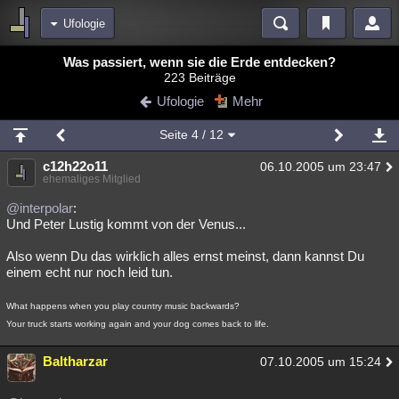
Ufologie
Bereiche
Was passiert, wenn sie die Erde entdecken?
223 Beiträge
Echtzeit
Diskussionen
Blogs
Videos
Statistiken
Ufologie
Mehr
Chat
Wiki
Neuigkeiten
2
Seite
4
/ 12
meine Rubriken
c12h22o11
06.10.2005 um 23:47
Menschen
Wissenschaft
Politik
Mystery
Kriminalfälle
ehemaliges Mitglied
Spiritualität
Verschwörungen
Technologie
Ufologie
@interpolar
:
Und Peter Lustig kommt von der Venus...
Natur
Umfragen
Unterhaltung
Also wenn Du das wirklich alles ernst meinst, dann kannst Du
weitere Rubriken
einem echt nur noch leid tun.
Philosophie
Träume
Orte
Esoterik
Literatur
What happens when you play country music backwards?
Your truck starts working again and your dog comes back to life.
Astronomie
Helpdesk
Gruppen
Gaming
Filme
Baltharzar
07.10.2005 um 15:24
Musik
Clash
Verbesserungen
Allmystery
English
Übersichten