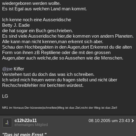
wiedergeboren werden wollte.
Es ist Egal aus welchen Land man kommt.
Ich kenne noch eine Ausseridische
Betty J. Eadie
die hat sogar ein Buch geschrieben.
Es sind viele Ausseridische hier,die kommen von andern Planeten.
Alle kann man nicht kennen,man erkennt sich aber.
Schau den Hochbegabten in den Augen,dort Erkennst du die alten
Form von ihnen zB Reptiliene oder die mit den grossen
Augen,aber auch welche,die so Aussehen wie die Menschen.
@joe
Kiffer
Verstehen tust du doch das was ich schreiben.
Ich würd mich freuen wenn du fragen stellst und nicht über
Rechschreibfehler mir berichten würdest.
LG
NR1 im Vorraus:Der kürzeste(schnellste)Weg ist das Ziel,nicht der Weg ist das Ziel!
c12h22o11
08.10.2005 um 23:43
ehemaliges Mitglied
"Das ist mein Ernst."