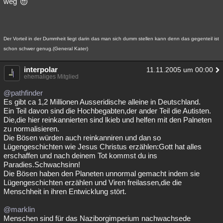
weg
Der Vorteil in der Dummheit liegt darin das man sich dumm stellen kann denn das gegenteil ist
schon schwer genug.(General Kater)
interpolar
11.11.2005 um 00:00
ehemaliges Mitglied
@pathfinder
Es gibt ca 1,2 Millionen Ausseridische alleine in Deutschland.
Ein Teil davon sind die Hochbegabten,der ander Teil die Autisten.
Die,die hier reinkannierten sind lkieb und helfen mit den Palneten
zu normalisieren.
Die Bösen würden auch reinkanniren und dan so
Lügengeschichten wie Jesus Christus erzählen:Gott hat alles
erschaffen und nach deinem Tot kommst du ins
Paradies.Schwachsinn!
Die Bösen haben den Planeten unnormal gemacht indem sie
Lügengeschichten erzählen und Viren freilassen,die die
Menschheit in ihren Entwicklung stört.
@marklin
Menschen sind für das Naziborgimperium nachwachsede