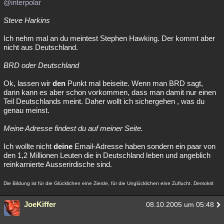
@interpolar
Besucht
Teilgenommen
Alle
Neue
Geschlossen
Steve Harkins
Lesenswert
Schlüsselwörter
Ich nehm mal an du meintest Stephen Hawking. Der kommt aber
nicht aus Deutschland.
BRD oder Deutschland
Ok, lassen wir
den
Punkt mal beiseite. Wenn man BRD sagt,
dann kann es aber schon vorkommen, dass man damit nur einen
Teil Deutschlands meint. Daher wollt ich sichergehen , was du
genau meinst.
Meine Adresse findest du auf meiner Seite.
Ich wollte nicht
deine
Email-Adresse haben sondern ein paar von
den 1,2 Millionen Leuten die in Deutschland leben und angeblich
reinkarnierte Ausserirdische sind.
Die Bildung ist für die Glücklichen eine Zierde, für die Unglücklichen eine Zuflucht. Demokrit
JoeKiffer
08.10.2005 um 05:48