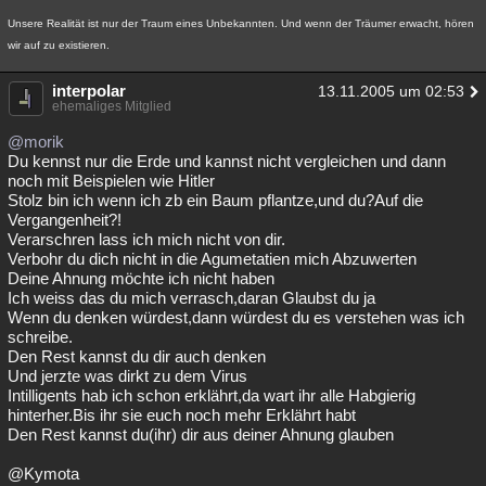
Unsere Realität ist nur der Traum eines Unbekannten. Und wenn der Träumer erwacht, hören
wir auf zu existieren.
interpolar
13.11.2005 um 02:53
ehemaliges Mitglied
@morik
Du kennst nur die Erde und kannst nicht vergleichen und dann
noch mit Beispielen wie Hitler
Stolz bin ich wenn ich zb ein Baum pflantze,und du?Auf die
Vergangenheit?!
Verarschren lass ich mich nicht von dir.
Verbohr du dich nicht in die Agumetatien mich Abzuwerten
Deine Ahnung möchte ich nicht haben
Ich weiss das du mich verrasch,daran Glaubst du ja
Wenn du denken würdest,dann würdest du es verstehen was ich
schreibe.
Den Rest kannst du dir auch denken
Und jerzte was dirkt zu dem Virus
Intilligents hab ich schon erklährt,da wart ihr alle Habgierig
hinterher.Bis ihr sie euch noch mehr Erklährt habt
Den Rest kannst du(ihr) dir aus deiner Ahnung glauben
@Kymota