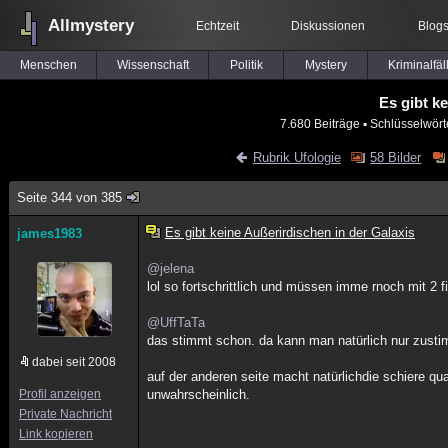
Allmystery
Echtzeit
Diskussionen
Blog
Menschen
Wissenschaft
Politik
Mystery
Kriminalfäl
Es gibt k
7.680 Beiträge
▪ Schlüsselwört
Rubrik Ufologie
58 Bilder
Seite 344 von 385
Es gibt keine Außerirdischen in der Galaxis
james1983
@jelena
lol so fortschrittlich und müssen imme rnoch mit 2 f
@UffTaTa
das stimmt schon. da kann man natürlich nur zustimm
dabei seit 2008
auf der anderen seite macht natürlichdie schiere qua
Profil anzeigen
unwahrscheinlich.
Private Nachricht
Link kopieren