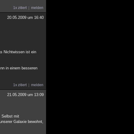
1x zitiert
melden
20.05.2009 um 16:40
 Nichtwissen ist ein
sinn in einem besseren
1x zitiert
melden
21.05.2009 um 13:09
. Selbst mit
 unserer Galaxie bewohnt,