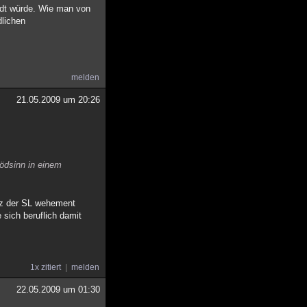
andt würde. Wie man von
dlichen
melden
21.05.2009 um 20:26
lödsinn in einem
nz der SL wehement
 sich beruflich damit
1x zitiert
melden
22.05.2009 um 01:30