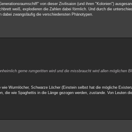
n "Generationsraumschiff" von dieser Zivilisaion (und ihren "Kolonien") ausges
rett weiß, explodieren die Zahlen dabei förmlich. Und durch die unterschie
 dabei zwangsläufig die verschiedensten Phänotypen.
unheimlich gerne rumgeritten wird und die missbraucht wird allen möglichen B
wie Wurmlöcher, Schwarze Löcher (Einstein selbst hat die mögliche Existe
uten, die wie Spaghettis in die Länge gezogen werden, zustande. Von Leuten die