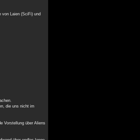
 von Laien (SciFi) und
Sachen.
n, die uns nicht im
 Vorstellung über Aliens
ufwand über endlos lange