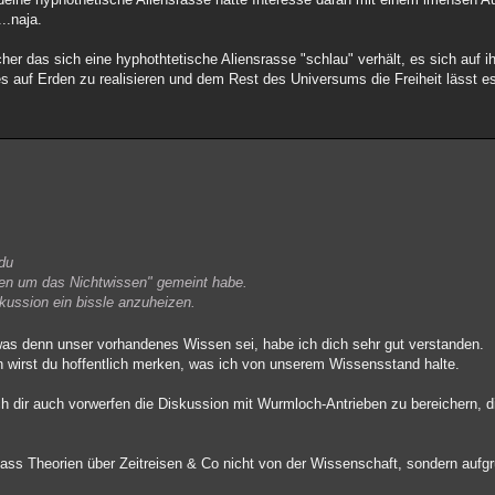
..naja.
er das sich eine hyphothtetische Aliensrasse "schlau" verhält, es sich auf i
es auf Erden zu realisieren und dem Rest des Universums die Freiheit lässt e
du
ssen um das Nichtwissen" gemeint habe.
kussion ein bissle anzuheizen.
 was denn unser vorhandenes Wissen sei, habe ich dich sehr gut verstanden.
n wirst du hoffentlich merken, was ich von unserem Wissensstand halte.
ch dir auch vorwerfen die Diskussion mit Wurmloch-Antrieben zu bereichern, di
dass Theorien über Zeitreisen & Co nicht von der Wissenschaft, sondern aufg