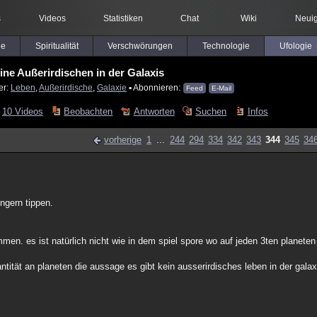
s
Videos
Statistiken
Chat
Wiki
Neuig
le
Spiritualität
Verschwörungen
Technologie
Ufologie
eine Außerirdischen in der Galaxis
er:
Leben
,
Außerirdische
,
Galaxie
▪ Abonnieren:
Feed
E-Mail
10 Videos
Beobachten
Antworten
Suchen
Infos
vorherige
1
...
244
294
334
342
343
344
345
34
ingern tippen.
en. es ist natürlich nicht wie in dem spiel spore wo auf jeden 3ten planeten
ntität an planeten die aussage es gibt kein ausserirdisches leben in der galax