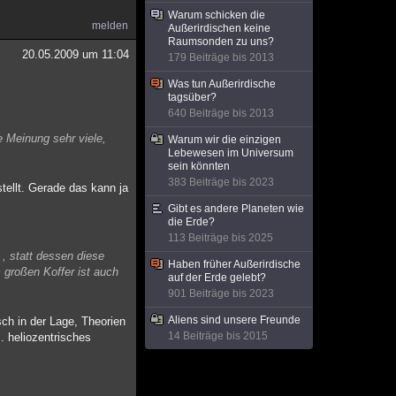
Warum schicken die
melden
Außerirdischen keine
Raumsonden zu uns?
20.05.2009 um 11:04
179 Beiträge bis 2013
Was tun Außerirdische
tagsüber?
640 Beiträge bis 2013
e Meinung sehr viele,
Warum wir die einzigen
Lebewesen im Universum
sein könnten
383 Beiträge bis 2023
tellt. Gerade das kann ja
Gibt es andere Planeten wie
die Erde?
113 Beiträge bis 2025
, statt dessen diese
Haben früher Außerirdische
 großen Koffer ist auch
auf der Erde gelebt?
901 Beiträge bis 2023
Aliens sind unsere Freunde
sch in der Lage, Theorien
14 Beiträge bis 2015
. heliozentrisches