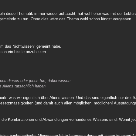
eln diese Thematik immer wieder auftaucht, hat wohl eher was mit der Lektüre
tgemeinde zu tun. Ohne dies wäre das Thema wohl schon längst vergessen.
 um das Nichtwissen" gemeint habe.
ion ein bissle anzuheizen.
iens dieses oder jenes tun, dabei wissen
e Aliens tatsächlich haben.
kt was wir eigentlich über Aliens wissen. Und das sind eigentlich nur drei 
 Gesetzmässigkeiten (und damit auch allen möglichen, möglichen! Ausprägunge
n die Kombinationen und Abwandlungen vorhandenes Wissens sind. Womit jede
deine hyphothetische Aliensrasse hätte Interesse daran mit einem imensen A