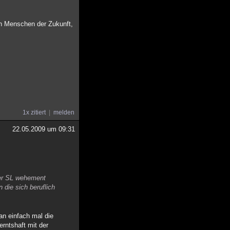
en Menschen der Zukunft,
1x zitiert
melden
22.05.2009 um 09:31
der SL wehement
 die sich beruflich
an einfach mal die
erntshaft mit der