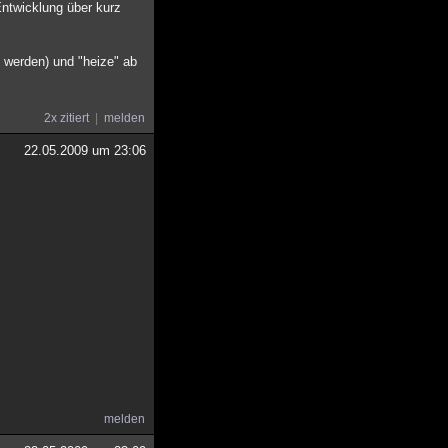
Entwicklung über kurz
werden) und "heize" ab
2x zitiert
melden
22.05.2009 um 23:06
melden