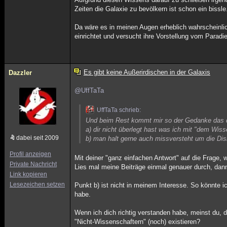
Zeiten die Galaxie zu bevölkern ist schon ein bissle.
Da wäre es in meinen Augen erheblich wahrscheinlich
einrichtet und versucht ihre Vorstellung vom Paradi
Es gibt keine Außerirdischen in der Galaxis
Dazzler
@UffTaTa
UffTaTa schrieb:
Und beim Rest kommt mir so der Gedanke das 
a) dir nicht überlegt hast was ich mit "dem Wi
dabei seit 2009
b) man halt gerne auch missversteht um die Dis
Profil anzeigen
Mit deiner "ganz einfachen Antwort" auf die Frage,
Private Nachricht
Lies mal meine Beiträge einmal genauer durch, dan
Link kopieren
Lesezeichen setzen
Punkt b) ist nicht in meinem Interesse. So könnte i
habe.
Wenn ich dich richtig verstanden habe, meinst du, 
"Nicht-Wissenschaftern" (noch) existieren?