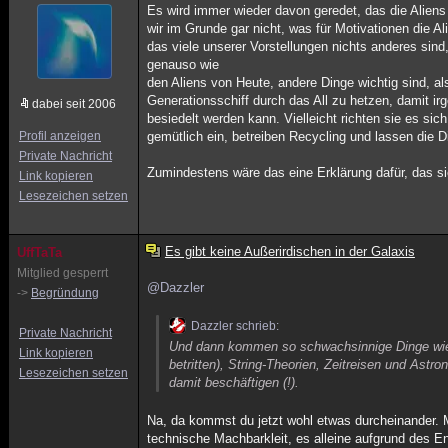
Es wird immer wieder davon geredet, das die Aliens
wir im Grunde gar nicht, was für Motivationen die A
das viele unserer Vorstellungen nichts anderes sin
genauso wie
den Aliens von Heute, andere Dinge wichtig sind, als
Generationsschiff durch das All zu hetzen, damit irg
dabei seit 2006
besiedelt werden kann. Vielleicht richten sie es si
Profil anzeigen
gemütlich ein, betreiben Recycling und lassen die 
Private Nachricht
Zumindestens wäre das eine Erklärung dafür, das si
Link kopieren
Lesezeichen setzen
Es gibt keine Außerirdischen in der Galaxis
UffTaTa
Mitglied gesperrt
@Dazzler
->
Begründung
Dazzler schrieb:
Private Nachricht
Und dann kommen so schwachsinnige Dinge wie 
Link kopieren
betritten), String-Theorien, Zeitreisen und Astr
Lesezeichen setzen
damit beschäftigen (!).
Na, da kommst du jetzt wohl etwas durcheinander. M
technische Machbarkleit, es alleine aufgrund des En