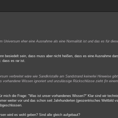
im Universum eher eine Ausnahme als eine Normalität ist und das es für dies
nn besiedelt sein, dass muss aber nicht heißen, dass es eine Ausnahme dars
 dass es rar ist.
sum verbreitet wäre wie Sandkristalle am Sandstrand keinerlei Hinweise gibt 
 vorhandene Wissen ignoriert und unzulässige Rückschlüsse zieht (In einem
 für mich die Frage: "Was ist unser vorhandenes Wissen?" Klar sind wir techni
mmer weiter vor und das schon seit Jahrhunderten (geozentrisches Weltbild vs
 abgeschlossen.
sen wird es wohl geben? Sind alle gleich aufgebaut?