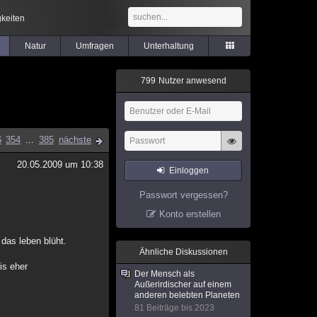
keiten
Natur
Umfragen
Unterhaltung
7
9
9
Nutzer anwesend
6
354
...
385
nächste
20.05.2009 um 10:38
Einloggen
Passwort vergessen?
Konto erstellen
 das leben blüht.
Ähnliche Diskussionen
is eher
Der Mensch als
Außerirdischer auf einem
anderen belebten Planeten
81 Beiträge bis 2023