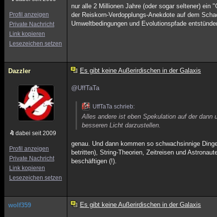
nur alle 2 Millionen Jahre (oder sogar seltener) ei
Profil anzeigen
der Reiskorn-Verdopplungs-Anekdote auf dem Schachb
Umweltbedingungen und Evolutionspfade entstünden
Private Nachricht
Link kopieren
Lesezeichen setzen
Es gibt keine Außerirdischen in der Galaxis
Dazzler
@UffTaTa
UffTaTa schrieb:
Alles andere ist eben Spekulation auf der dann 
besseren Licht darzustellen.
dabei seit 2009
genau. Und dann kommen so schwachsinnige Dinge 
Profil anzeigen
betritten), String-Theorien, Zeitreisen und Astrona
Private Nachricht
beschäftigen (!).
Link kopieren
Lesezeichen setzen
Es gibt keine Außerirdischen in der Galaxis
wolf359