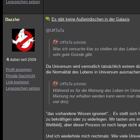
Lesezeichen setzen
Es gibt keine Außerirdischen in der Galaxis
Dazzler
@UffTaTa
UffTaTa schrieb:
Was ich versuche klar zu stellen ist das Leben 
sehr gute Gründe gibt.
dabei seit 2009
Da Universum wird vermutlich tatsächlich extrem dü
Profil anzeigen
die Normalität des Lebens in Universum ausmachen:
Private Nachricht
Link kopieren
UffTaTa schrieb:
Lesezeichen setzen
Während es für die Meinung das Leben im Univer
Meinung nur erhalten werden kann wenn man das
viel drin).
"das vorhandene Wissen ignoriert"... Es stellt sich
zu bekräftigen oder zu widerlegen. Wir tasten uns i
Weltbild), aber dieser Prozess ist noch lange nicht
Und ich wiederhole mich nochmals: Wie viele Univer