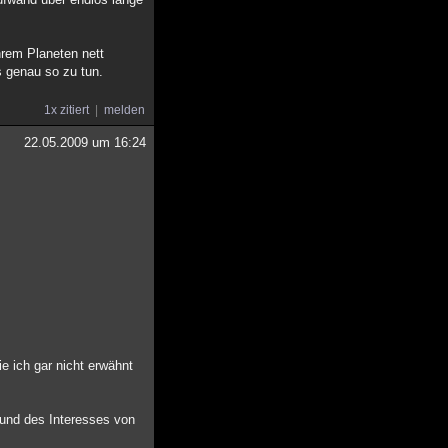
hrem Planeten nett
s genau so zu tun.
1x zitiert
melden
22.05.2009 um 16:24
e ich gar nicht erwähnt
rund des Interesses von