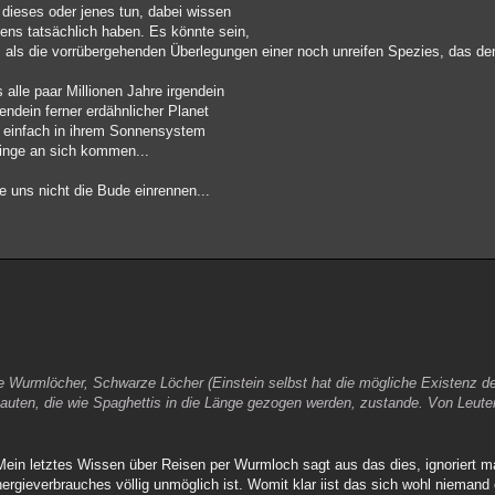
 dieses oder jenes tun, dabei wissen
liens tatsächlich haben. Es könnte sein,
d, als die vorrübergehenden Überlegungen einer noch unreifen Spezies, das d
 alle paar Millionen Jahre irgendein
endein ferner erdähnlicher Planet
ch einfach in ihrem Sonnensystem
Dinge an sich kommen...
e uns nicht die Bude einrennen...
Wurmlöcher, Schwarze Löcher (Einstein selbst hat die mögliche Existenz 
onauten, die wie Spaghettis in die Länge gezogen werden, zustande. Von Leuten
ein letztes Wissen über Reisen per Wurmloch sagt aus das dies, ignoriert m
ergieverbrauches völlig unmöglich ist. Womit klar iist das sich wohl niemand 