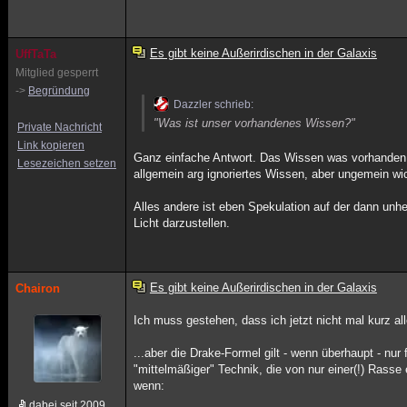
Es gibt keine Außerirdischen in der Galaxis
UffTaTa
Mitglied gesperrt
->
Begründung
Dazzler schrieb:
"Was ist unser vorhandenes Wissen?"
Private Nachricht
Link kopieren
Ganz einfache Antwort. Das Wissen was vorhanden 
Lesezeichen setzen
allgemein arg ignoriertes Wissen, aber ungemein wic
Alles andere ist eben Spekulation auf der dann unh
Licht darzustellen.
Es gibt keine Außerirdischen in der Galaxis
Chairon
Ich muss gestehen, dass ich jetzt nicht mal kurz al
...aber die Drake-Formel gilt - wenn überhaupt - nur
"mittelmäßiger" Technik, die von nur einer(!) Rass
wenn:
dabei seit 2009