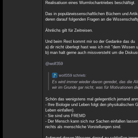
Realisatiuon eines Wurmlochantriebes beschäftigt.
Das in populärwissenschaftlichen Büchern und Artik
deren darauf folgenden Fragen an die Wissenschaf
Ähnlichs gilt für Zeitreisen.
Und beim Rest kommt mir so der Gedanke das du
a) dir nicht überlegt hast was ich mit "dem Wissen
b) man halt gerne auch missversteht um die Diskuss
@wolf359
wolf359 schrieb:
Es wird immer wieder davon geredet, das die Al
wir im Grunde gar nicht, was für Motivationen di
Schön das wenigstens mal gelegentlich jemand anmer
- Ihre Biologie und Leben folgt den physikalischen
Leben einfallen).
- Sie sind uns FREMD
- Der Mensch kann sich nur Sachen einfallen lasse
nichts als menschliche Vorstellungen sind.
Aufgrund diesen Wissens darauf zu schließen irgen