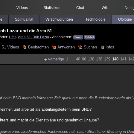
s
Videos
Statistiken
Chat
Wiki
Neuig
le
Spiritualität
Verschwörungen
Technologie
Ufologie
ob Lazar und die Area 51
örter:
Ufos
,
Area 51
,
Bob Lazar
▪ Abonnieren:
Feed
E-Mail
51 Videos
Beobachten
Antworten
Suchen
Infos
vorherige
1
...
40
90
130
138
139
140
141
14
beim BND inerhalb kürzester Zeit quasi nur noch die Bundeskanzlerrin als V
einheit und arbeitet als abteilungsleiterin beim BND?
chters und macht die Dienstpläne und genehmigt Urlaube?
chgewiesenes akademisches Fachwissen hat, nach öffentlicher Meinung in De