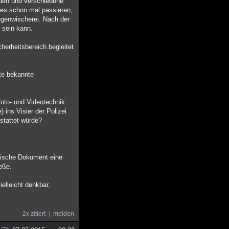
rden und verschiedene
n es schon mal passieren,
ugenwischerei. Nach der
 sein kann.
herheitsbereich begleitet
ste bekannte
Foto- und Videotechnik
) ins Visier der Polizei
stattet würde?
tische Dokument eine
ieße.
ielleicht denkbar,
2x zitiert
melden