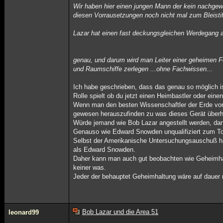
Wir haben hier einen jungen Mann der kein nachge
diesen Vorrausetzungen noch nicht mal zum Bleisti
Lazar hat einen fast deckungsgleichen Werdegang 
genau, und darum wird man Leiter einer geheimen For
und Raumschiffe zerlegen ...ohne Fachwissen...
Ich habe geschrieben, dass das genau so möglich is
Rolle spielt ob du jetzt einen Heimbastler oder ein
Wenn man den besten Wissenschaftler der Erde vor 
gewesen herauszufinden zu was dieses Gerät überha
Würde jemand wie Bob Lazar angestellt werden, dan
Genauso wie Edward Snowden unqualifiziert zum Top
Selbst der Amerikanische Untersuchungsauschuß ha
als Edward Snowden.
Daher kann man auch gut beobachten wie Geheimhal
keiner was.
Jeder der behauptet Geheimhaltung wäre auf dauer n
Bob Lazar und die Area 51
leonard99