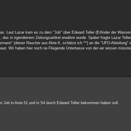
s das. Laut Lazar kam es zu dem "Job" über Edward Teller (Erfinder der Wasse
, das in irgendeinem Zeitungsartikel erwähnt wurde. Später fragte Lazar Tell
smann" (dieser Raucher aus Akte-X, schätze ich ^^) an die "UFO-Abteilung" w
aut. Wir haben hier noch ne Fliegende Untertasse von der wir wissen müssten 
en Job in Area 51 und in S4 durch Edward Teller bekommen haben soll.