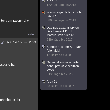
Area 52?
122 Beiträge bis 2018
Was ist eigentlich mit Bob
Lazar?
runter vom rasenmäher
389 Beiträge bis 2019
Das Bob Lazar interview:
Das Element 115: Ein
melden
Material von Aliens?
2 Beiträge bis 2017
07.07.2015 um 04:23
Sonden aus dem All - Der
Alientrick!
12 Beiträge bis 2013
Geheimdienstmitarbeiter
esetzte hat,
behauptet USA besitzen
UFOs
5 Beiträge bis 2023
Area 51
88 Beiträge bis 2015
chrieben nicht