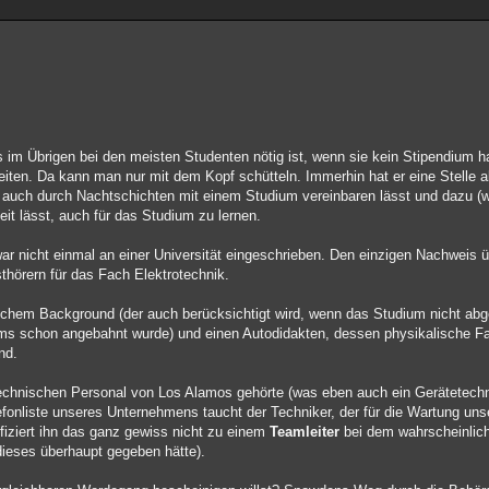
.
s im Übrigen bei den meisten Studenten nötig ist, wenn sie kein Stipendium 
keiten. Da kann man nur mit dem Kopf schütteln. Immerhin hat er eine Stell
auch durch Nachtschichten mit einem Studium vereinbaren lässt und dazu (w
t lässt, auch für das Studium zu lernen.
 war nicht einmal an einer Universität eingeschrieben. Den einzigen Nachweis
thörern für das Fach Elektrotechnik.
ischem Background (der auch berücksichtigt wird, wenn das Studium nicht abg
ms schon angebahnt wurde) und einen Autodidakten, dessen physikalische F
nd.
chnischen Personal von Los Alamos gehörte (was eben auch ein Gerätetechn
efonliste unseres Unternehmens taucht der Techniker, der für die Wartung uns
ifiziert ihn das ganz gewiss nicht zu einem
Teamleiter
bei dem wahrscheinlic
dieses überhaupt gegeben hätte).