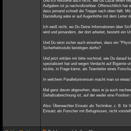
Und ich verstehe auch nicht, wie Du Lazar einen 
Aufgaben ist ja nachvollziehbar. Offensichtlich hat 
dass jemand schnell die Treppe nach oben fällt. Mi
Darstellung wäre er auf Augenhöhe mit dem Leiter 
Ich weiß nicht, wo Du Deine Informationen über Sic
wird und jemandem, der dort arbeitet, besteht ein U
Und Du wirst sicher auch einsehen, dass ein "Physi
Sicherheitsstufe benötigen dürfte?
Und jetzt erkläre mir bitte nochmal, wie Du darauf
spezialisiert hat und wegen Verdacht auf Bigamie und 
rückte, in Frage käme, als Teamleiter eines Forsch
In welchem Paralleluniversum macht man so etwas
Mal ganz davon abgesehen, dass er ja auch nachwe
Gehaltsabrechnung ist, auf der weder eine Position 
Also: Überwachter Einsatz als Techniker, z. B. für V
Einsatz als Forscher mit Befugnissen, nicht vorstell