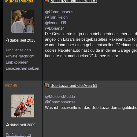
Bob Lazar und die Area 51
MuldersMudda
@Commonsense
@Taln.Reich
@leonard99
@Dorian14
Die Geschichte ist ja noch viel abenteuerlicher al
angeblich Lazars selbstgebasteltes Raketenauto toll
dabei seit 2013
wurde dann über einen geheimnisvollen "Verbindung
Profil anzeigen
cooles Raketenauto hast du da in deiner Garage geb
kannste mal nachgucken?" Ja nee is klar.
Private Nachricht
Link kopieren
Lesezeichen setzen
Bob Lazar und die Area 51
EC145
@MuldersMudda
@Commonsense
Was ich bezweifle ist das Bob Lazar den angeblich
dabei seit 2009
Profil anzeigen