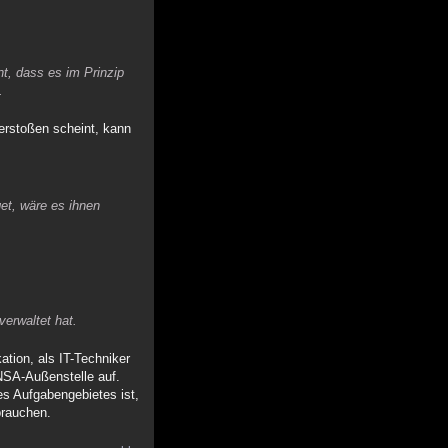
t, dass es im Prinzip
.
erstoßen scheint, kann
et, wäre es ihnen
erwaltet hat.
tion, als IT-Techniker
 NSA-Außenstelle auf.
es Aufgabengebietes ist,
brauchen.