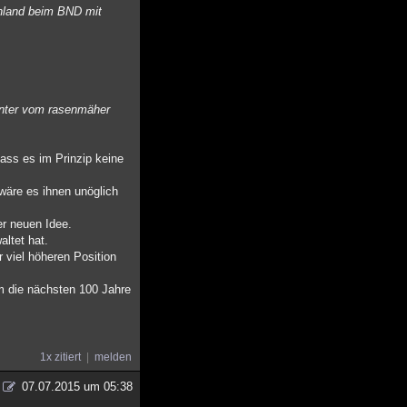
chland beim BND mit
runter vom rasenmäher
ass es im Prinzip keine
wäre es ihnen unöglich
er neuen Idee.
ltet hat.
viel höheren Position
m die nächsten 100 Jahre
1x zitiert
melden
07.07.2015 um 05:38