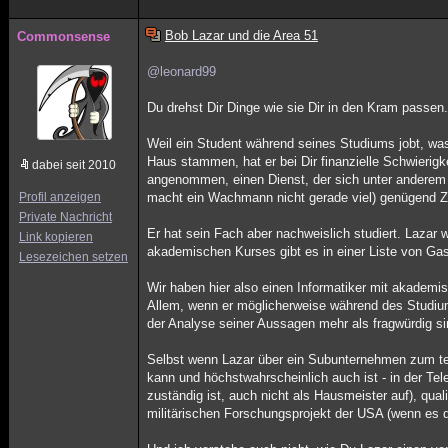
Bob Lazar und die Area 51
Commonsense
@leonard99
Du drehst Dir Dinge wie sie Dir in den Kram passen
Weil ein Student während seines Studiums jobt, wa
Haus stammen, hat er bei Dir finanzielle Schwierig
dabei seit 2010
angenommen, einen Dienst, der sich unter anderem 
Profil anzeigen
macht ein Wachmann nicht gerade viel) genügend Zei
Private Nachricht
Er hat sein Fach aber nachweislich studiert. Lazar
Link kopieren
akademischen Kurses gibt es in einer Liste von Gas
Lesezeichen setzen
Wir haben hier also einen Informatiker mit akadem
Allem, wenn er möglicherweise während des Studiu
der Analyse seiner Aussagen mehr als fragwürdig si
Selbst wenn Lazar über ein Subunternehmen zum te
kann und höchstwahrscheinlich auch ist - in der Tel
zuständig ist, auch nicht als Hausmeister auf), qual
militärischen Forschungsprojekt der USA (wenn es 