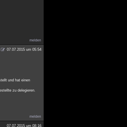
melden
07.07.2015 um 05:54
tellt und hat einen
stellte zu delegieren.
melden
07.07.2015 um 08:16