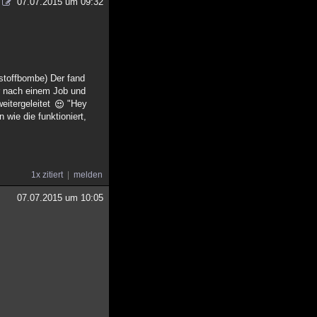
07.07.2015 um 09:32
rstoffbombe) Der fand
er nach einem Job und
eitergeleitet
"Hey
wie die funktioniert,
1x zitiert
melden
07.07.2015 um 10:05