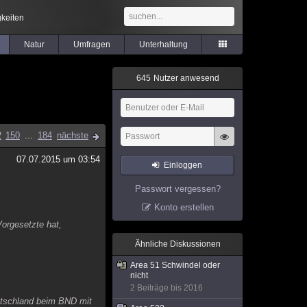
keiten
Natur
Umfragen
Unterhaltung
6
4
5
Nutzer anwesend
2
150
...
184
nächste
07.07.2015 um 03:54
Einloggen
Passwort vergessen?
Konto erstellen
orgesetzte hat,
Ähnliche Diskussionen
Area 51 Schwindel oder
nicht
2 Beiträge bis 2016
utschland beim BND mit