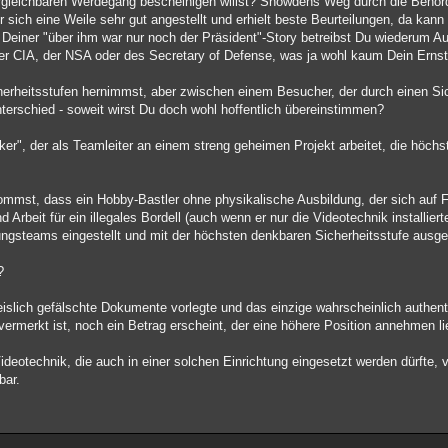
vergleichbaren Werdegang bescheinigen willst? Snowdens Weg durch die Behö
er sich eine Weile sehr gut angestellt und erhielt beste Beurteilungen, da kan
t Deiner "über ihm war nur noch der Präsident"-Story betreibst Du wiederum A
der CIA, der NSA oder des Secretary of Defense, was ja wohl kaum Dein Ernst
herheitsstufen hernimmst, aber zwischen einem Besucher, der durch einen Sic
nterschied - soweit wirst Du doch wohl hoffentlich übereinstimmen?
ker", der als Teamleiter an einem streng geheimen Projekt arbeitet, die höch
 kommst, dass ein Hobby-Bastler ohne physikalische Ausbildung, der sich auf 
Arbeit für ein illegales Bordell (auch wenn er nur die Videotechnik installierte
ungsteams eingestellt und mit der höchsten denkbaren Sicherheitsstufe ausge
?
islich gefälschte Dokumente vorlegte und das einzige wahrscheinlich authen
vermerkt ist, noch ein Betrag erscheint, der eine höhere Position annehmen l
ideotechnik, die auch in einer solchen Einrichtung eingesetzt werden dürfte, v
bar.