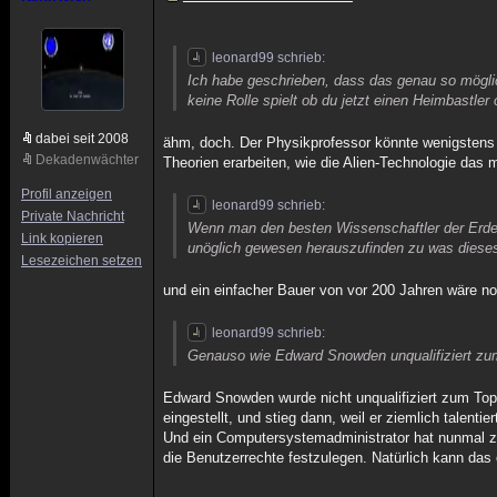
leonard99 schrieb:
Ich habe geschrieben, dass das genau so möglic
keine Rolle spielt ob du jetzt einen Heimbastle
dabei seit 2008
ähm, doch. Der Physikprofessor könnte wenigstens 
Dekadenwächter
Theorien erarbeiten, wie die Alien-Technologie das
Profil anzeigen
leonard99 schrieb:
Private Nachricht
Wenn man den besten Wissenschaftler der Erde 
Link kopieren
unöglich gewesen herauszufinden zu was dieses
Lesezeichen setzen
und ein einfacher Bauer von vor 200 Jahren wäre no
leonard99 schrieb:
Genauso wie Edward Snowden unqualifiziert zum
Edward Snowden wurde nicht unqualifiziert zum Top 
eingestellt, und stieg dann, weil er ziemlich talent
Und ein Computersystemadministrator hat nunmal zug
die Benutzerrechte festzulegen. Natürlich kann da