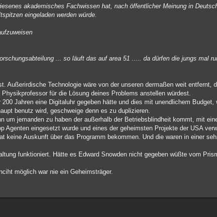
wiesenes akademisches Fachwissen hat, nach öffentlicher Meinung in Deuts
ftspitzen eingeladen werden würde.
aufzuweisen
schungsabteilung ... so läuft das auf area 51 ..... da dürfen die jungs mal 
t. Außerirdische Technologie wäre von der unseren dermaßen weit entfernt, d
en Physikprofessor für die Lösung deines Problems anstellen würdest.
200 Jahren eine Digitaluhr gegeben hätte und dies mit unendlichem Budget, 
upt benutz wird, geschweige denn es zu duplizieren.
n um jemanden zu haben der außerhalb der Betriebsblindheit kommt, mit ein
 Agenten eingesetzt wurde und eines der geheimsten Projekte der USA verwa
t keine Auskunft über das Programm bekommen. Und die waren in einer sehr 
tung funktioniert. Hätte es Edward Snowden nicht gegeben wüßte vom Pris
ciht möglich war nie ein Geheimsträger.