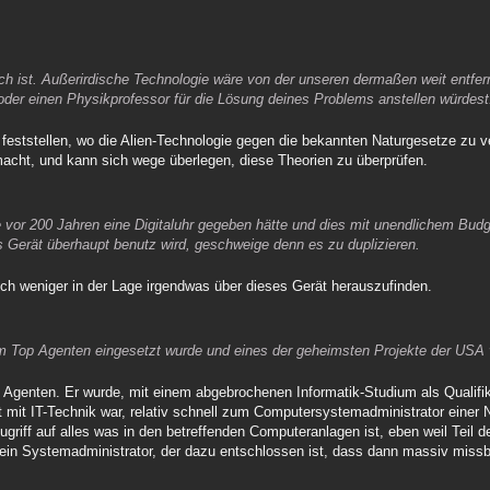
h ist. Außerirdische Technologie wäre von der unseren dermaßen weit entfern
r oder einen Physikprofessor für die Lösung deines Problems anstellen würdest
feststellen, wo die Alien-Technologie gegen die bekannten Naturgesetze zu v
 macht, und kann sich wege überlegen, diese Theorien zu überprüfen.
vor 200 Jahren eine Digitaluhr gegeben hätte und dies mit unendlichem Budg
 Gerät überhaupt benutz wird, geschweige denn es zu duplizieren.
ch weniger in der Lage irgendwas über dieses Gerät herauszufinden.
 Top Agenten eingesetzt wurde und eines der geheimsten Projekte der USA v
Agenten. Er wurde, mit einem abgebrochenen Informatik-Studium als Qualifika
iert mit IT-Technik war, relativ schnell zum Computersystemadministrator einer
riff auf alles was in den betreffenden Computeranlagen ist, eben weil Teil d
s ein Systemadministrator, der dazu entschlossen ist, dass dann massiv miss