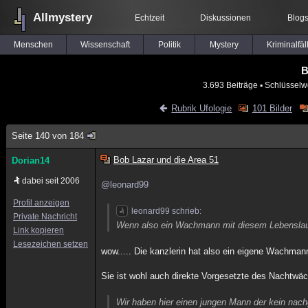
Allmystery
Echtzeit
Diskussionen
Blog
Menschen
Wissenschaft
Politik
Mystery
Kriminalfäl
B
3.693 Beiträge
▪ Schlüsselw
Rubrik Ufologie
101 Bilder
Seite 140 von 184
Bob Lazar und die Area 51
Dorian14
dabei seit 2006
@leonard99
Profil anzeigen
leonard99 schrieb:
Private Nachricht
Wenn also ein Wachmann mit diesem Lebenslauf 
Link kopieren
Lesezeichen setzen
wow..... Die kanzlerin hat also ein eigene Wachmann
Sie ist wohl auch direkte Vorgesetzte des Nachtwä
Wir haben hier einen jungen Mann der kein na