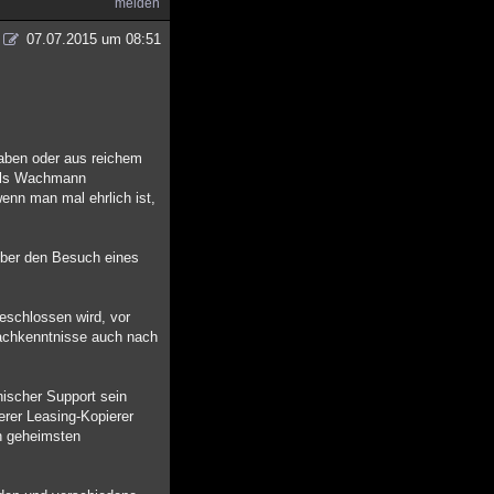
melden
07.07.2015 um 08:51
haben oder aus reichem
e als Wachmann
enn man mal ehrlich ist,
 über den Besuch eines
eschlossen wird, vor
achkenntnisse auch nach
ischer Support sein
erer Leasing-Kopierer
h geheimsten