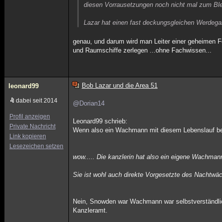
diesen Vorrausetzungen noch nicht mal zum Blei
Lazar hat einen fast deckungsgleichen Werdeg
genau, und darum wird man Leiter einer geheimen For
und Raumschiffe zerlegen ...ohne Fachwissen...
Bob Lazar und die Area 51
leonard99
dabei seit 2014
@Dorian14
Profil anzeigen
Leonard99 schrieb:
Private Nachricht
Wenn also ein Wachmann mit diesem Lebenslauf beim
Link kopieren
Lesezeichen setzen
wow..... Die kanzlerin hat also ein eigene Wachmann
Sie ist wohl auch direkte Vorgesetzte des Nachtwä
Nein, Snowden war Wachmann war selbstverständlich
Kanzleramt.