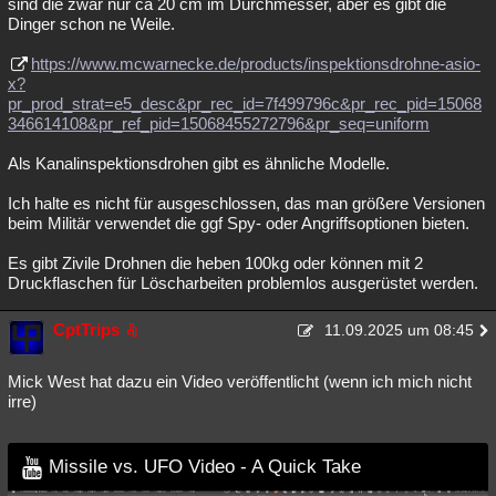
sind die zwar nur ca 20 cm im Durchmesser, aber es gibt die
Dinger schon ne Weile.
https://www.mcwarnecke.de/products/inspektionsdrohne-asio-
x?
pr_prod_strat=e5_desc&pr_rec_id=7f499796c&pr_rec_pid=15068
346614108&pr_ref_pid=15068455272796&pr_seq=uniform
Als Kanalinspektionsdrohen gibt es ähnliche Modelle.
Ich halte es nicht für ausgeschlossen, das man größere Versionen
beim Militär verwendet die ggf Spy- oder Angriffsoptionen bieten.
Es gibt Zivile Drohnen die heben 100kg oder können mit 2
Druckflaschen für Löscharbeiten problemlos ausgerüstet werden.
CptTrips
11.09.2025 um 08:45
Mick West hat dazu ein Video veröffentlicht (wenn ich mich nicht
irre)
Missile vs. UFO Video - A Quick Take