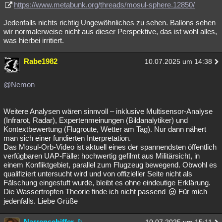
https://www.metabunk.org/threads/mosul-sphere.12850/
Besucht
Teilgenommen
Alle
Neue
Geschlossen
Jedenfalls nichts richtig Ungewöhnliches zu sehen. Ballons sehen
Lesenswert
Schlüsselwörter
wir normalerweise nicht aus dieser Perspektive, das ist wohl alles,
was hierbei irritiert.
Rabe1982
10.07.2025 um 14:38
@Nemon
Weitere Analysen wären sinnvoll – inklusive Multisensor-Analyse
(Infrarot, Radar), Expertenmeinungen (Bildanalytiker) und
Kontextbewertung (Flugroute, Wetter am Tag). Nur dann nähert
man sich einer fundierten Interpretation.
Das Mosul-Orb-Video ist aktuell eines der spannendsten öffentlich
verfügbaren UAP-Fälle: hochwertig gefilmt aus Militärsicht, in
einem Konfliktgebiet, parallel zum Flugzeug bewegend. Obwohl es
qualifiziert untersucht wird und von offizieller Seite nicht als
Fälschung eingestuft wurde, bleibt es ohne eindeutige Erklärung.
Die Wassertropfen Theorie finde ich nicht passend
Für mich
jedenfalls. Liebe Grüße
Narrenschiffer