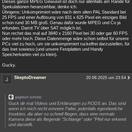
Dieses ganze MPEG Gewusel ist doch nur allenfalls am Rande für
Spekulationen heranziehbar, denke ich.
Übrigens: Unkomprimiert wäre nach dem alten PAL Standard bei
25 FPS und einer Auflösung von 831 x 625 Pixel ein einziges Bild
schon rund 30 MB groß. Genau dafür wurde MPEG und Co ja
erfunden. Damit TV über SAT möglich ist.
Nun rechet das mal auf 3840 x 2160 Pixel bei 30 oder gar 60 FPS
oder mehr hoch. Diese Datenmenge wäre schon selbst für unsere
PCs viel zu hoch, um sie unkomprimiert ruckelfrei darzustellen, für
das Inet sowieso (und unsere Festplatten und Handy
Speicherkarten viel zu klein).
Gucky.
SkeptoDreamer
20.08.2025 um 23:54
gagitsch schrieb:
Guck dir mal Videos und Erklärungen zu RODS an. Das sind
wenn ich mich recht erinnere Falter, jedenfalls irgendwelche
Insekten, die aber so schnell fliegen, dass eine normale
Kamera diese als fliegende "Schlange" oder "Pfeil nur erkennt
und darstellt.