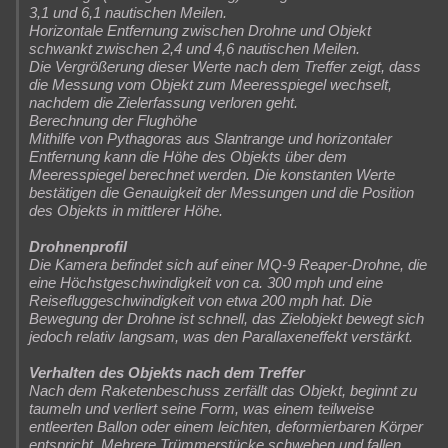
3,1 und 6,1 nautischen Meilen.
Horizontale Entfernung zwischen Drohne und Objekt
schwankt zwischen 2,4 und 4,6 nautischen Meilen.
Die Vergrößerung dieser Werte nach dem Treffer zeigt, dass
die Messung vom Objekt zum Meeresspiegel wechselt,
nachdem die Zielerfassung verloren geht.
Berechnung der Flughöhe
Mithilfe von Pythagoras aus Slantrange und horizontaler
Entfernung kann die Höhe des Objekts über dem
Meeresspiegel berechnet werden. Die konstanten Werte
bestätigen die Genauigkeit der Messungen und die Position
des Objekts in mittlerer Höhe.
Drohnenprofil
Die Kamera befindet sich auf einer MQ-9 Reaper-Drohne, die
eine Höchstgeschwindigkeit von ca. 300 mph und eine
Reisefluggeschwindigkeit von etwa 200 mph hat. Die
Bewegung der Drohne ist schnell, das Zielobjekt bewegt sich
jedoch relativ langsam, was den Parallaxeneffekt verstärkt.
Verhalten des Objekts nach dem Treffer
Nach dem Raketenbeschuss zerfällt das Objekt, beginnt zu
taumeln und verliert seine Form, was einem teilweise
entleerten Ballon oder einem leichten, deformierbaren Körper
entspricht. Mehrere Trümmerstücke schweben und fallen