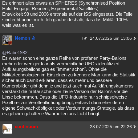
Es erinnert alles etwas an SPHERES (Synchronised Position
Hold, Engage, Reorient, Experimental Satellites)
Entwickelt 98 und 2006 erstmals auf der ISS eingesetzt. Die Teile
sind echt unheimlich. Ich glaube deshalb, das das Militär 100%
weis was es ist.
Nemon
24.07.2025 um 13:06
@Rabe1982
Es waren schon eine ganze Reihe von profanen Party-Ballons
mehr oder weniger klar als vermeintliche UFOs identifiziert.
Aufklärungsballons gab es "immer schon". Ohne die
Militärtechnologien im Einzelnen zu kennen: Man kann die Statistik
sicher auch damit erklären, dass es mehr und bessere
Kamerabilder gibt denn je und jetzt auch mal Aufklärungskameras
verstärkt die militärische oder zivile Version der Ballons vor die
Linse bekommen. Dass die UFO-Industrie nur schnipselweise
Pixelbrei zur Veröffentlichung bringt, entlarvt dann eher deren
eigene Schwachköpfigkeit oder Verdummungs-Strategie, als dass
es geheim gehaltene Wahrheiten ans Licht bringt.
continuum
28.07.2025 um 22:26