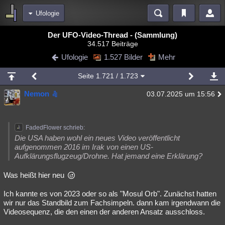
Ufologie
Bereiche
Der UFO-Video-Thread - (Sammlung)
34.517 Beiträge
Echtzeit
Diskussionen
Blogs
Videos
Statistiken
Ufologie
1.527 Bilder
Mehr
Chat
Wiki
Neuigkeiten
Seite
1.721
/ 1.723
meine Rubriken
Nemon
03.07.2025 um 15:56
Menschen
Wissenschaft
Politik
Mystery
Kriminalfälle
Spiritualität
Verschwörungen
Technologie
Ufologie
FadedFlower schrieb:
Natur
Umfragen
Unterhaltung
Die USA haben wohl ein neues Video veröffentlicht
aufgenommen 2016 im Irak von einen US-
weitere Rubriken
Aufklärungsflugzeug/Drohne. Hat jemand eine Erklärung?
Philosophie
Träume
Orte
Esoterik
Literatur
Was heißt hier neu
Astronomie
Helpdesk
Gruppen
Gaming
Filme
Ich kannte es von 2023 oder so als "Mosul Orb". Zunächst hatten
wir nur das Standbild zum Fachsimpeln. dann kam irgendwann die
Musik
Clash
Verbesserungen
Allmystery
English
Videosequenz, die den einen der anderen Ansatz ausschloss.
Übersichten