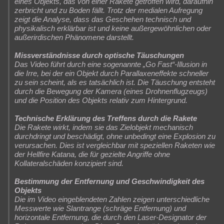
eines Objekts, das von einer Rakete getroffen wird, daraufhin
zerbricht und zu Boden fällt. Trotz der medialen Aufregung
zeigt die Analyse, dass das Geschehen technisch und
physikalisch erklärbar ist und keine außergewöhnlichen oder
außerirdischen Phänomene darstellt.
Missverständnisse durch optische Täuschungen
Das Video führt durch eine sogenannte „Go Fast“-Illusion in
die Irre, bei der ein Objekt durch Parallaxeneffekte schneller
zu sein scheint, als es tatsächlich ist. Die Täuschung entsteht
durch die Bewegung der Kamera (eines Drohnenflugzeugs)
und die Position des Objekts relativ zum Hintergrund.
Technische Erklärung des Treffens durch die Rakete
Die Rakete wirkt, indem sie das Zielobjekt mechanisch
durchdringt und beschädigt, ohne unbedingt eine Explosion zu
verursachen. Dies ist vergleichbar mit speziellen Raketen wie
der Hellfire Katana, die für gezielte Angriffe ohne
Kollateralschäden konzipiert sind.
Bestimmung der Entfernung und Geschwindigkeit des
Objekts
Die im Video eingeblendeten Zahlen zeigen unterschiedliche
Messwerte wie Slantrange (schräge Entfernung) und
horizontale Entfernung, die durch den Laser-Designator der