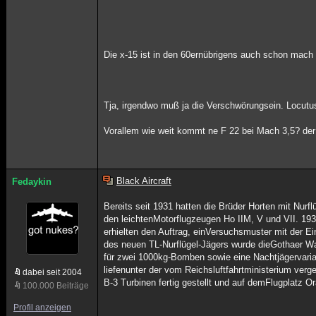
Die x-15 ist in den 60ernübrigens auch schon mach 
Tja, irgendwo muß ja die Verschwörungsein. Locutu
Vorallem wie weit kommt ne F 22 bei Mach 3,5? der T
Black Aircraft
Fedaykin
Bereits seit 1931 hatten die Brüder Horten mit Nurfl
den leichtenMotorflugzeugen Ho IIM, V und VII. 193
erhielten den Auftrag, einVersuchsmuster mit der Ein
des neuen TL-Nurflügel-Jägers wurde dieGothaer Wa
für zwei 1000kg-Bomben sowie eine Nachtjägervari
liefenunter der vom Reichsluftfahrtministerium v
dabei seit 2004
B-3 Turbinen fertig gestellt und auf demFlugplatz Ora
100.000 Beiträge
Profil anzeigen