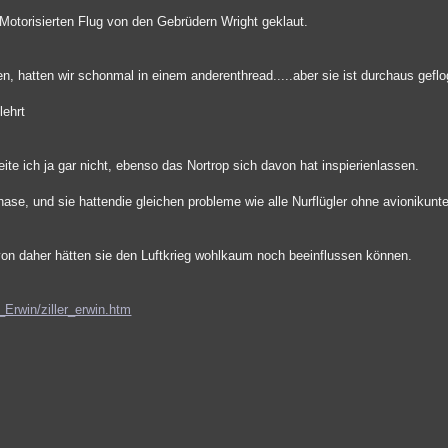
otorisierten Flug von den Gebrüdern Wright geklaut.
ten, hatten wir schonmal in einem anderenthread.....aber sie ist durchaus gefl
lehrt
ite ich ja gar nicht, ebenso das Nortrop sich davon hat inspierienlassen.
ase, und sie hattendie gleichen probleme wie alle Nurflügler ohne avionikunt
 von daher hätten sie den Luftkrieg wohlkaum noch beeinflussen können.
_Erwin/ziller_erwin.htm