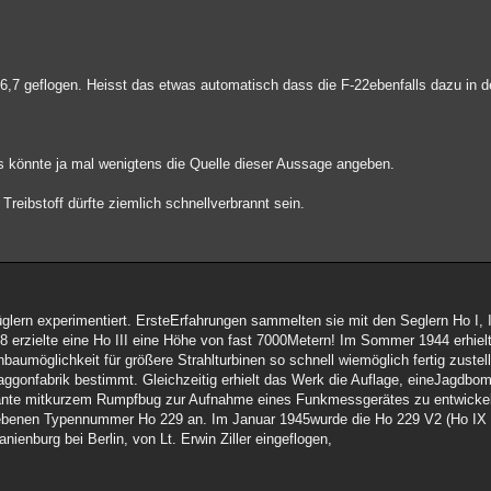
6,7 geflogen. Heisst das etwas automatisch dass die F-22ebenfalls dazu in d
s könnte ja mal wenigtens die Quelle dieser Aussage angeben.
reibstoff dürfte ziemlich schnellverbrannt sein.
üglern experimentiert. ErsteErfahrungen sammelten sie mit den Seglern Ho I, II
8 erzielte eine Ho III eine Höhe von fast 7000Metern! Im Sommer 1944 erhiel
baumöglichkeit für größere Strahlturbinen so schnell wiemöglich fertig zustell
ggonfabrik bestimmt. Gleichzeitig erhielt das Werk die Auflage, eineJagdbo
ante mitkurzem Rumpfbug zur Aufnahme eines Funkmessgerätes zu entwickel
ergebenen Typennummer Ho 229 an. Im Januar 1945wurde die Ho 229 V2 (Ho IX
nienburg bei Berlin, von Lt. Erwin Ziller eingeflogen,