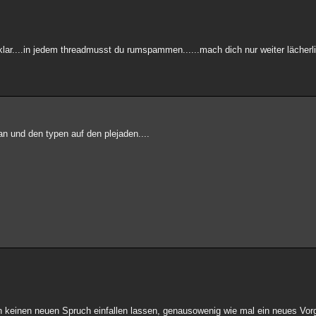
klar....in jedem threadmusst du rumspammen......mach dich nur weiter lächer
an und den typen auf den plejaden....
h keinen neuen Spruch einfallen lassen, genausowenig wie mal ein neues Vo