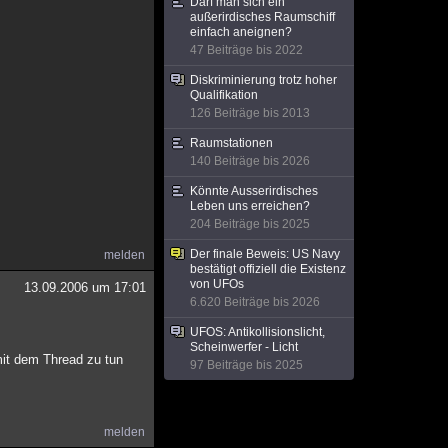
Darf man sich ein
außerirdisches Raumschiff
einfach aneignen?
47 Beiträge bis 2022
Diskriminierung trotz hoher
Qualifikation
126 Beiträge bis 2013
Raumstationen
140 Beiträge bis 2026
Könnte Ausserirdisches
Leben uns erreichen?
204 Beiträge bis 2025
Der finale Beweis: US Navy
melden
bestätigt offiziell die Existenz
von UFOs
13.09.2006 um 17:01
6.620 Beiträge bis 2026
UFOS: Antikollisionslicht,
Scheinwerfer - Licht
mit dem Thread zu tun
97 Beiträge bis 2025
melden