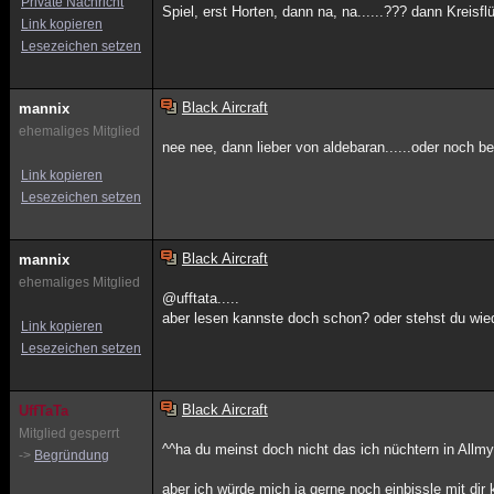
Private Nachricht
Spiel, erst Horten, dann na, na......??? dann Kreisf
Link kopieren
Lesezeichen setzen
Black Aircraft
mannix
ehemaliges Mitglied
nee nee, dann lieber von aldebaran......oder noch 
Link kopieren
Lesezeichen setzen
Black Aircraft
mannix
ehemaliges Mitglied
@ufftata.....
aber lesen kannste doch schon? oder stehst du wie
Link kopieren
Lesezeichen setzen
Black Aircraft
UffTaTa
Mitglied gesperrt
^^ha du meinst doch nicht das ich nüchtern in Allmy
->
Begründung
aber ich würde mich ja gerne noch einbissle mit dir