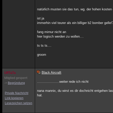
natürlich musten sie das tun, wg. der hohen kosten d
ist ja
immerhin viel teurer als ein billiger b2 bomber gelle!
fang mirnur nicht an
hier logisch werden zu wollen....
ts ts ts....
groom
Black Aircraft
UffTaTa
Mitglied gesperrt
......................weiter rede ich nicht
->
Begründung
nana mannix, du wirst es dir dochnicht entgehen l
Private Nachricht
hat.
Link kopieren
Lesezeichen setzen