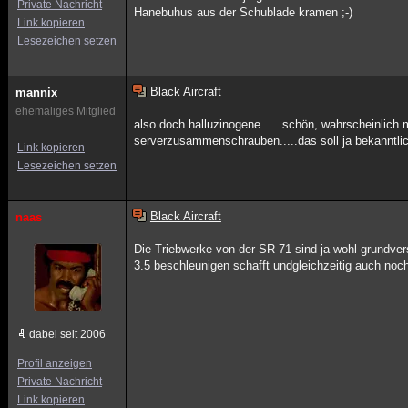
Private Nachricht
Hanebuhus aus der Schublade kramen ;-)
Link kopieren
Lesezeichen setzen
Black Aircraft
mannix
ehemaliges Mitglied
also doch halluzinogene......schön, wahrscheinlich 
serverzusammenschrauben.....das soll ja bekanntli
Link kopieren
Lesezeichen setzen
Black Aircraft
naas
Die Triebwerke von der SR-71 sind ja wohl grundver
3.5 beschleunigen schafft undgleichzeitig auch noc
dabei seit 2006
Profil anzeigen
Private Nachricht
Link kopieren