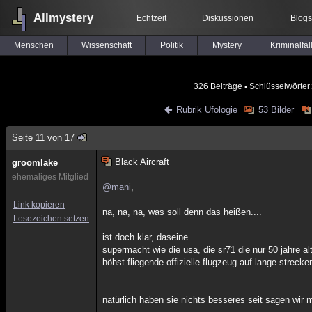
Allmystery
Echtzeit
Diskussionen
Blogs
Menschen
Wissenschaft
Politik
Mystery
Kriminalfäl
326 Beiträge
▪ Schlüsselwörter
Rubrik Ufologie
53 Bilder
Seite 11 von 17
Black Aircraft
groomlake
ehemaliges Mitglied
@mani
,
Link kopieren
na, na, na, was soll denn das heißen....
Lesezeichen setzen
ist doch klar, daseine
supermacht wie die usa, die sr71 die nur 50 jahre al
höhst fliegende offizielle flugzeug auf lange streck
natürlich haben sie nichts besseres seit sagen wir m