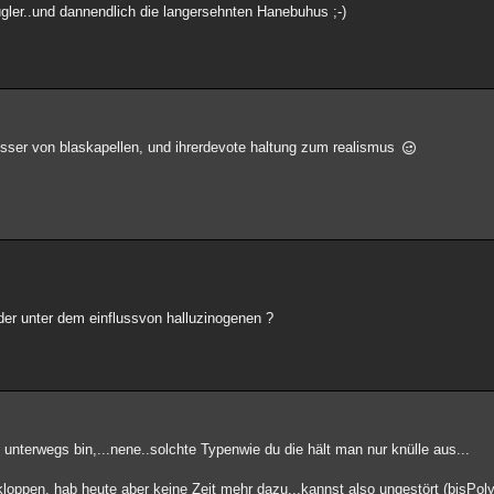
lügler..und dannendlich die langersehnten Hanebuhus ;-)
besser von blaskapellen, und ihrerdevote haltung zum realismus
der unter dem einflussvon halluzinogenen ?
 unterwegs bin,...nene..solchte Typenwie du die hält man nur knülle aus...
 kloppen, hab heute aber keine Zeit mehr dazu...kannst also ungestört (bisPo