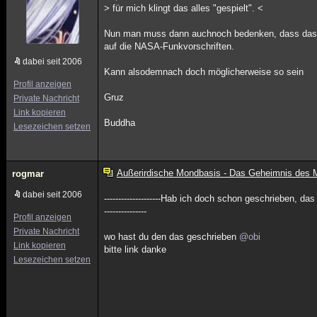
> für mich klingt das alles "gespielt". <
Nun man muss dann auchnoch bedenken, dass das ins
auf die NASA-Funkvorschriften.
dabei seit 2006
Kann alsodemnach doch möglicherweise so sein
Profil anzeigen
Gruz
Private Nachricht
Link kopieren
Buddha
Lesezeichen setzen
Außerirdische Mondbasis - Das Geheimnis des
rogmar
dabei seit 2006
--------------------Hab ich doch schon geschrieben, das
---------------
Profil anzeigen
Private Nachricht
wo hast du den das geschrieben
@obi
Link kopieren
bitte link danke
Lesezeichen setzen