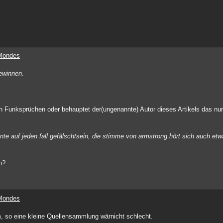
 Mondes
ewinnen.
en Funksprüchen oder behauptet der(ungenannte) Autor dieses Artikels das nu
te auf jeden fall gefälschtsein, die stimme von armstrong hört sich auch etw
n?
 Mondes
em, so eine kleine Quellensammlung wärnicht schlecht.