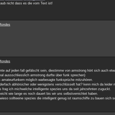
laub nicht dass es die vom Text ist!
 Mondes
 Mondes
te auf jeden fall gefälscht sein, diestimme von armstrong hört sich auch etw
al aussschliesslich armstrong durfte über funk sprechen)
s es amateurfunkern möglich warbesagte funksprüche mitzuhören.
nderfach abhörsicher oder wenigstens verschlüsselt hat? kenn mich da leider 
s frag ich michwelche intelligente spezies uns da seit jahrzehnten zuguckt.
lleicht wie lange es noch dauert bis wir uns selbstvernichtet haben.
wieso sollteeine spezies die intelligent genug ist raumschiffe zu bauen sich 