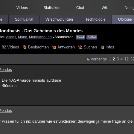
s
Videos
Statistiken
Chat
Wiki
Neuig
le
Spiritualität
Verschwörungen
Technologie
Ufologie
Mondbasis - Das Geheimnis des Mondes
ter:
Aliens
,
Mond
,
Mondlandung
▪ Abonnieren:
Feed
E-Mail
82 Videos
Beobachten
Antworten
Suchen
Infos
vorherige
1
2
3
4
12
5
 Mondes
lt". Die NASA würde niemals aufdiese
r Blödsinn.
 Mondes
 wissen tu ich nix darüber wie esfunktioniert deswegen ja meine frage an die