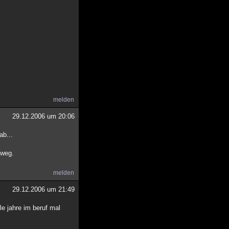
melden
29.12.2006 um 20:06
ab...
 weg.
melden
29.12.2006 um 21:49
le jahre im beruf mal