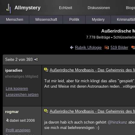
Allmystery
Echtzeit
Diskussionen
Blog
Menschen
Wissenschaft
Politik
Mystery
Kriminalfäl
Außerirdische 
7.778 Beiträge
▪ Schlüsselwör
Rubrik Ufologie
519 Bilder
Seite 2 von 393
Außerirdische Mondbasis - Das Geheimnis des
iparadies
ehemaliges Mitglied
Tut mir leid, aber für mich klingt das alles "gespie
Art und Weise mit deren Astronauten reden...völlige
Link kopieren
Lesezeichen setzen
Außerirdische Mondbasis - Das Geheimnis des
rogmar
dabei seit 2006
ja davon hab ich auch schon gehört
@hinzkunz
aber
sie mich mal belehrenmögen :-)
Profil anzeigen