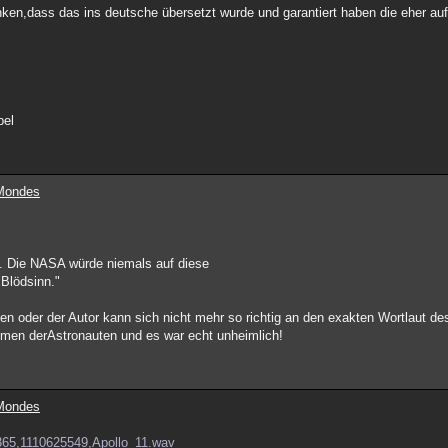
enken,dass das ins deutsche übersetzt wurde und garantiert haben die eher auf
bel
 Mondes
lt". Die NASA würde niemals auf diese
 Blödsinn."
den oder der Autor kann sich nicht mehr so richtig an den exakten Wortlaut d
mmen derAstronauten und es war echt unheimlich!
 Mondes
2365,1110625549,Apollo_11.wav