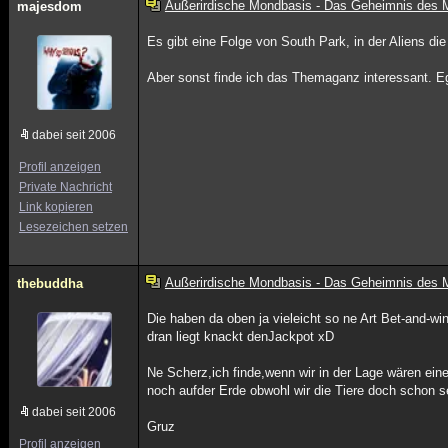
Außerirdische Mondbasis - Das Geheimnis des
majesdom
Es gibt eine Folge von South Park, in der Aliens d
Aber sonst finde ich das Themaganz interessant. Ega
dabei seit 2006
Profil anzeigen
Private Nachricht
Link kopieren
Lesezeichen setzen
Außerirdische Mondbasis - Das Geheimnis des
thebuddha
Die haben da oben ja vieleicht so ne Art Bet-and-w
dran liegt knackt denJackpot xD
Ne Scherz,ich finde,wenn wir in der Lage wären ein
noch aufder Erde obwohl wir die Tiere doch schon 
dabei seit 2006
Gruz
Profil anzeigen