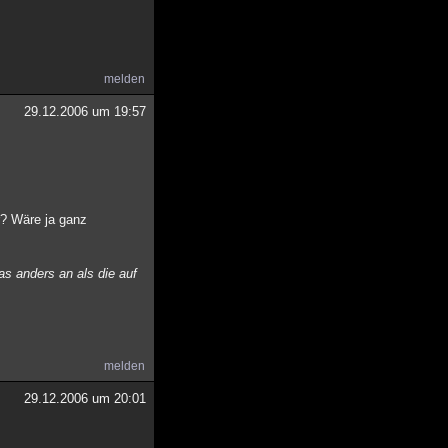
melden
29.12.2006 um 19:57
r? Wäre ja ganz
as anders an als die auf
melden
29.12.2006 um 20:01