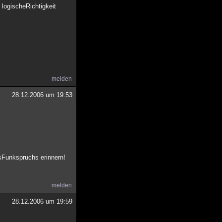
 logischeRichtigkeit
melden
28.12.2006 um 19:53
esFunkspruchs erinnern!
melden
28.12.2006 um 19:59