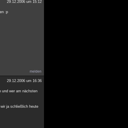
29.12.2006 um 15:12
en :p
melden
29.12.2006 um 16:36
ten und wer am nächsten
ir ja schließlich heute