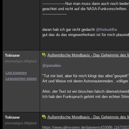
--------------------Nun man muss dann auch noch bed
geachtet und nicht auf die NASA-Funkvorschriften.
---------------------
daran hab ich gar nicht gedacht
@thebuddha
gut das du das eingeworfenhast ist für mich plausie
Außerirdische Mondbasis - Das Geheimnis des
Tobiasw
ehemaliges Mitglied
@iparadies
Link kopieren
"Tut mir leid, aber für mich klingt das alles"gespie
Lesezeichen setzen
Art und Weise mit deren Astronautenreden...völliger
Ahm..der Text ist ein bisschen falsch übersetztwor
Ich hab den Funkspruch gehört mit den echten Sti
Außerirdische Mondbasis - Das Geheimnis des
Tobiasw
ehemaliges Mitglied
https://www.allmystery.de/dateien/uf33086,116733