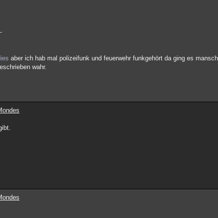
-
ies
aber ich hab mal polizeifunk und feuerwehr funkgehört da ging es mansch
beschrieben wahr.
 Mondes
ibt.
 Mondes