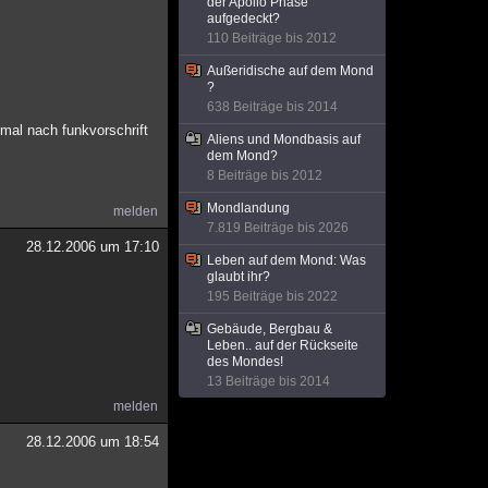
der Apollo Phase
aufgedeckt?
110 Beiträge bis 2012
Außeridische auf dem Mond
?
638 Beiträge bis 2014
mal nach funkvorschrift
Aliens und Mondbasis auf
dem Mond?
8 Beiträge bis 2012
Mondlandung
melden
7.819 Beiträge bis 2026
28.12.2006 um 17:10
Leben auf dem Mond: Was
glaubt ihr?
195 Beiträge bis 2022
Gebäude, Bergbau &
Leben.. auf der Rückseite
des Mondes!
13 Beiträge bis 2014
melden
28.12.2006 um 18:54