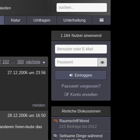
keiten
Natur
Umfragen
Unterhaltung
1
.
1
8
4
Nutzer anwesend
2
102
...
393
nächste
27.12.2006 um 23:56
Einloggen
Passwort vergessen?
Konto erstellen
melden
Ähnliche Diskussionen
28.12.2006 um 16:50
Raumschiff Mond
 anderen foren-leute das
225 Beiträge bis 2012
Seltsame Dinge während