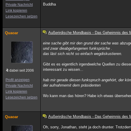
Buddha
Private Nachricht
Link kopieren
Lesezeichen setzen
Außerirdische Mondbasis - Das Geheimnis des
Quaoar
eine sache gibt mir den grund der sache was abzug
und zwar dieabgefangenen funksprüche .
das läst sich nicht so einfach wegdiskustieren.
Gibt es es eigentlich irgendwelche Quellen zu dies
interessant zu wissen...
dabei seit 2006
Profil anzeigen
hab mir gerade diesen funkspruch angehört, der könn
der aufnahmemit dem präsidenten
Private Nachricht
Link kopieren
Wo kann man das hören? Habe ich etwas übersehe
Lesezeichen setzen
Außerirdische Mondbasis - Das Geheimnis des
Quaoar
Oh, sorry, Jonathan, steht ja doch drunter. Trotzd