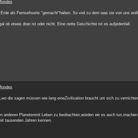
 Mondes
ie Erde als Fernsehserie "gemacht"haben. So viel zu dem was sie von uns woll
l ob etwas dran ist oder nicht. Eine nette Geschichte ist es aufjedenfall.
 Mondes
in,wo die sagen müssen wie lang eineZivilisation braucht um sich zu vernich
en anderen Planetenmit Leben zu beobachten,würden wir es auch tun,machen w
seit tausenden Jahren kennen.