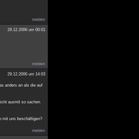
melden
29.12.2006 um 00:01
melden
29.12.2006 um 14:03
as anders an als die auf
nicht ausmit so sachen.
so mit uns beschäftigen?
melden