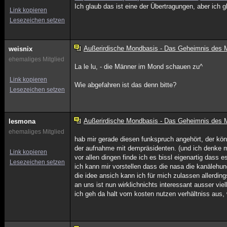
Ich glaub das ist eine der Übertragungen, aber ich g
Link kopieren
Lesezeichen setzen
Außerirdische Mondbasis - Das Geheimnis des
weisnix
ehemaliges Mitglied
La le lu, - die Männer im Mond schauen zu^
Link kopieren
Wie abgefahren ist das denn bitte?
Lesezeichen setzen
Außerirdische Mondbasis - Das Geheimnis des
lesmona
ehemaliges Mitglied
hab mir gerade diesen funkspruch angehört, der könn
der aufnahme mit dempräsidenten. (und ich denke m
Link kopieren
vor allen dingen finde ich es bissl eigenartig das
Lesezeichen setzen
ich kann mir vorstellen dass die nasa die kanälehu
die idee ansich kann ich für mich zulassen allerding
an uns ist nun wirklichnichts interessant ausser vie
ich geh da halt vom kosten nutzen verhältniss aus, 