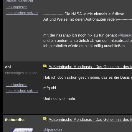
Private Nachricht
Link kopieren
Lesezeichen setzen
----------------- Die NASA würde niemals auf diese
Art und Weise mit deren Astronauten reden-------------
mit der nasahab ich noch nix zu tun gehabt
@iparad
und ein andermal so änlich ab wie der imlesetread 
ich persönlich würde es nicht völlig auschließen.
Außerirdische Mondbasis - Das Geheimnis des
obi
ehemaliges Mitglied
Hab ich doch schon geschrieben, das es die Basis g
Link kopieren
mfg obi
Lesezeichen setzen
Und nochviel mehr.
Außerirdische Mondbasis - Das Geheimnis des
thebuddha
@iparadies