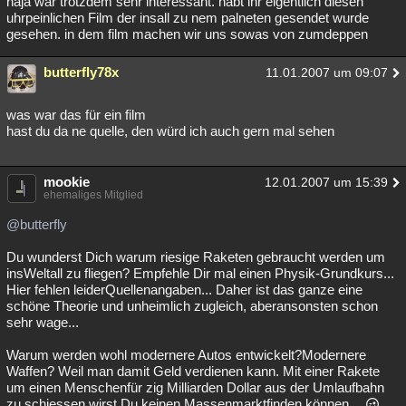
naja war trotzdem sehr interessant. habt ihr eigentlich diesen
uhrpeinlichen Film der insall zu nem palneten gesendet wurde
Besucht
Teilgenommen
Alle
Neue
Geschlossen
gesehen. in dem film machen wir uns sowas von zumdeppen
Lesenswert
Schlüsselwörter
butterfly78x
11.01.2007 um 09:07
was war das für ein film
hast du da ne quelle, den würd ich auch gern mal sehen
mookie
12.01.2007 um 15:39
ehemaliges Mitglied
@butterfly
Du wunderst Dich warum riesige Raketen gebraucht werden um
insWeltall zu fliegen? Empfehle Dir mal einen Physik-Grundkurs...
Hier fehlen leiderQuellenangaben... Daher ist das ganze eine
schöne Theorie und unheimlich zugleich, aberansonsten schon
sehr wage...
Warum werden wohl modernere Autos entwickelt?Modernere
Waffen? Weil man damit Geld verdienen kann. Mit einer Rakete
um einen Menschenfür zig Milliarden Dollar aus der Umlaufbahn
zu schiessen wirst Du keinen Massenmarktfinden können...