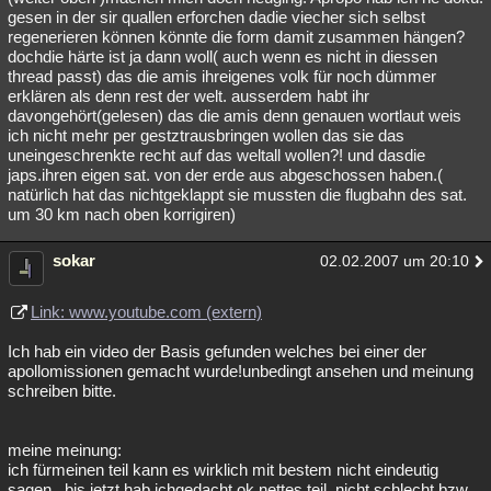
gesen in der sir quallen erforchen dadie viecher sich selbst
regenerieren können könnte die form damit zusammen hängen?
dochdie härte ist ja dann woll( auch wenn es nicht in diessen
thread passt) das die amis ihreigenes volk für noch dümmer
erklären als denn rest der welt. ausserdem habt ihr
davongehört(gelesen) das die amis denn genauen wortlaut weis
ich nicht mehr per gestztrausbringen wollen das sie das
uneingeschrenkte recht auf das weltall wollen?! und dasdie
japs.ihren eigen sat. von der erde aus abgeschossen haben.(
natürlich hat das nichtgeklappt sie mussten die flugbahn des sat.
um 30 km nach oben korrigiren)
sokar
02.02.2007 um 20:10
Link: www.youtube.com (extern)
Ich hab ein video der Basis gefunden welches bei einer der
apollomissionen gemacht wurde!unbedingt ansehen und meinung
schreiben bitte.
meine meinung:
ich fürmeinen teil kann es wirklich mit bestem nicht eindeutig
sagen , bis jetzt hab ichgedacht ok nettes teil, nicht schlecht bzw