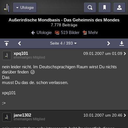
Ufologie
Bereiche
Außerirdische Mondbasis - Das Geheimnis des Mondes
7.778 Beiträge
Echtzeit
Diskussionen
Blogs
Videos
Statistiken
Ufologie
519 Bilder
Mehr
Chat
Wiki
Neuigkeiten
Seite
4
/ 393
meine Rubriken
xpq101
09.01.2007 um 01:09
Menschen
Wissenschaft
Politik
Mystery
Kriminalfälle
ehemaliges Mitglied
Spiritualität
Verschwörungen
Technologie
Ufologie
nein leider nicht. Im Deutschsprachigen Raum wirst Du nichts
darüber finden
Das
Natur
Umfragen
Unterhaltung
musst Du das de. schon verlassen.
weitere Rubriken
xpq101
Philosophie
Träume
Orte
Esoterik
Literatur
:>
Astronomie
Helpdesk
Gruppen
Gaming
Filme
jane1302
10.01.2007 um 20:46
Musik
Clash
Verbesserungen
Allmystery
English
ehemaliges Mitglied
Übersichten