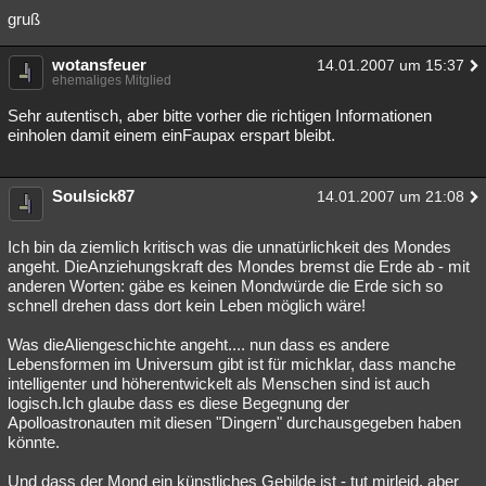
gruß
wotansfeuer
14.01.2007 um 15:37
ehemaliges Mitglied
Sehr autentisch, aber bitte vorher die richtigen Informationen
einholen damit einem einFaupax erspart bleibt.
Soulsick87
14.01.2007 um 21:08
Ich bin da ziemlich kritisch was die unnatürlichkeit des Mondes
angeht. DieAnziehungskraft des Mondes bremst die Erde ab - mit
anderen Worten: gäbe es keinen Mondwürde die Erde sich so
schnell drehen dass dort kein Leben möglich wäre!
Was dieAliengeschichte angeht.... nun dass es andere
Lebensformen im Universum gibt ist für michklar, dass manche
intelligenter und höherentwickelt als Menschen sind ist auch
logisch.Ich glaube dass es diese Begegnung der
Apolloastronauten mit diesen "Dingern" durchausgegeben haben
könnte.
Und dass der Mond ein künstliches Gebilde ist - tut mirleid, aber