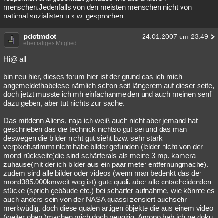
menschen.Jedenfalls von den meisten menschen nicht von
national sozialisten u.s.w. gesprochen
pdotmdot
24.01.2007 um 23:49
ehemaliges Mitglied
Hi@ all
bin neu hier, dieses forum hier ist der grund das ich mich
angemeldethabelese nämlich schon seit längerem auf dieser seite,
doch jetzt musste ich mh einfachanmelden und auch meinen senf
dazu geben, aber tut nichts zur sache.
Das mitdenn Aliens, naja ich weiß auch nicht aber jemand hat
geschrieben das die technick nichtso gut sei und das man
deswegen die bilder nicht gut sieht bzw. sehr stark
verpixelt.stimmt nicht habe bilder gefunden (leider nicht von der
mond rückseite)die sind schärferals als meine 3 mp. kamera
zuhause(mit der ich bilder aus ein paar meter entfernungmache).
zudem sind alle bilder oder videos (wenn man bedenkt das der
mond385.000kmweit weg ist) gute quali. aber alle entscheidenden
stücke (sprich gebäude etc.) bei scharfer aufnahme, wie könnte es
auch anders sein von der NASA quassi zensiert auchsehr
merkwüdig. doch diese qualen artigen öbjekte die aus einem video
(weiter oben )machen mich doch neugirig. Apropo hab ich ne doku.