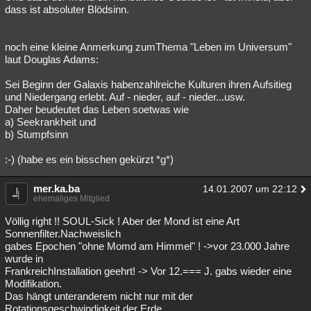
dass ist absoluter Blödsinn.
noch eine kleine Anmerkung zumThema "Leben im Universum"
laut Douglas Adams:
Sei Beginn der Galaxis habenzahlreiche Kulturen ihren Aufsitieg
und Niedergang erlebt. Auf - nieder, auf - nieder...usw.
Daher beudeutet das Leben soetwas wie
a) Seekrankheit und
b) Stumpfsinn
:-) (habe es ein bisschen gekürzt *g*)
mer.ka.ba
14.01.2007 um 22:12
ehemaliges Mitglied
Völlig right !! SOUL-Sick ! Aber der Mond ist eine Art
Sonnenfilter.Nachweislich
gabes Epochen "ohne Momd am Himmel" ! ->vor 23.000 Jahre
wurde in
FrankreichInstallation geehrt! -> Vor 12.=== J. gabs wieder eine
Modifikation.
Das hängt unteranderem nicht nur mit der
Rotationsgeschwindigkeit der Erde