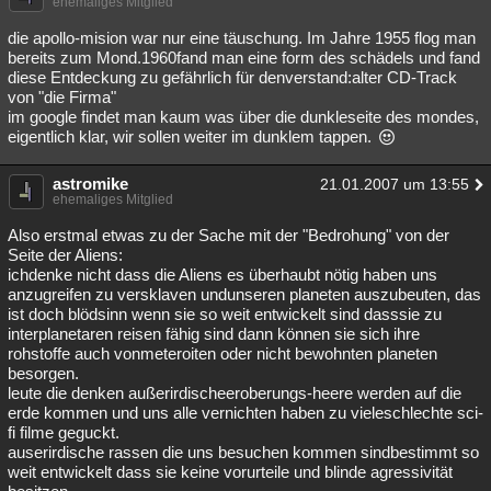
ehemaliges Mitglied
die apollo-mision war nur eine täuschung. Im Jahre 1955 flog man
bereits zum Mond.1960fand man eine form des schädels und fand
diese Entdeckung zu gefährlich für denverstand:alter CD-Track
von "die Firma"
im google findet man kaum was über die dunkleseite des mondes,
eigentlich klar, wir sollen weiter im dunklem tappen.
astromike
21.01.2007 um 13:55
ehemaliges Mitglied
Also erstmal etwas zu der Sache mit der "Bedrohung" von der
Seite der Aliens:
ichdenke nicht dass die Aliens es überhaubt nötig haben uns
anzugreifen zu versklaven undunseren planeten auszubeuten, das
ist doch blödsinn wenn sie so weit entwickelt sind dasssie zu
interplanetaren reisen fähig sind dann können sie sich ihre
rohstoffe auch vonmeteroiten oder nicht bewohnten planeten
besorgen.
leute die denken außerirdischeeroberungs-heere werden auf die
erde kommen und uns alle vernichten haben zu vieleschlechte sci-
fi filme geguckt.
auserirdische rassen die uns besuchen kommen sindbestimmt so
weit entwickelt dass sie keine vorurteile und blinde agressivität