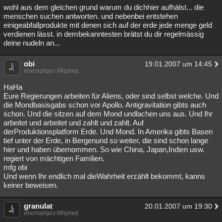
wohl aus dem gleichen grund warum du dichhier aufhälst... die
menschen suchen antworten. und nebenbei entstehen
einigeabfallprodukte mit denen sich auf der erde jede menge geld
verdienen lässt. in dembekanntesten brätst du dir regelmässig
deine nudeln an...
obi
19.01.2007 um 14:45
ehemaliges Mitglied
HaHa
Eure Regierungen arbeiten für Aliens, oder sind selbst welche. Und
die Mondbasisgabs schon vor Apollo. Antigravitation gibts auch
schon. Und die sitzen auf dem Mond undlachen uns aus. Und Ihr
arbeitet und arbeitet und zahlt und zahlt. Auf
derProduktionsplatform Erde. Und Mond. In Amerika gibts Basen
tief unter der Erde, in Bergenund so weiter, die sind schon lange
hier und haben übernommen. So wie China, Japan,Indien usw.
regiert von mächtigen Familien.
mfg obi
Und wenn Ihr endlich mal dieWahrheit erzählt bekommt, kanns
keiner beweisen.
granulat
20.01.2007 um 19:30
ehemaliges Mitglied