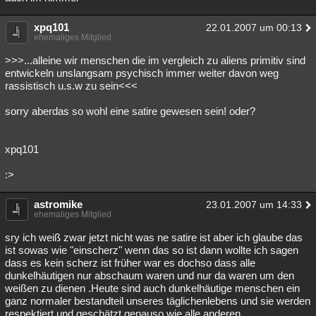
xpq101
22.01.2007 um 00:13
ehemaliges Mitglied
>>>...alleine wir menschen die im vergleich zu aliens primitiv sind
entwickeln unslangsam psychisch immer weiter davon weg
rassistisch u.s.w zu sein<<<
sorry aberdas so wohl eine satire gewesen sein! oder?
xpq101
:>
astromike
23.01.2007 um 14:33
ehemaliges Mitglied
sry ich weiß zwar jetzt nicht was ne satire ist aber ich glaube das
ist sowas wie "einscherz" wenn das so ist dann wollte ich sagen
dass es kein scherz ist früher war es dochso dass alle
dunkelhäutigen nur abschaum waren und nur da waren um den
weißen zu dienen .Heute sind auch dunkelhäutige menschen ein
ganz normaler bestandteil unseres täglichenlebens und sie werden
respektiert und geschätzt genauso wie alle anderen