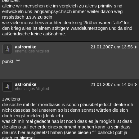
besitzen.
alleine wir menschen die im vergleich zu aliens primitiv sind
entwickeln uns langsampsychisch immer weiter davon weg
rassistisch u.s.w zu sein .
wie viele menschenverachten den krieg ?früher waren "alle" für
den krieg alles ist einem stätigem wandelunterzogen und da sind
außerirdische keine außnahme.
astromike
21.01.2007 um 13:56
ehemaliges Mitglied
punkt! ^^
astromike
21.01.2007 um 14:06
ehemaliges Mitglied
zweitens :
die sache mit der mondbasis is schon plausibel jedoch denke ich
nicht dassdas bei unserem so ist denn sonnst würden die sich
doch lengst melden (denk ich)
wasich mir mal gedacht hab ist noch dass es ja möglich ist dass
die aliens auf der erde einexperiment machen kann ja sein dass
die uns hier ausgesetzt haben (siehe biebel) ^^ dahockt gott ja
auch im himmel