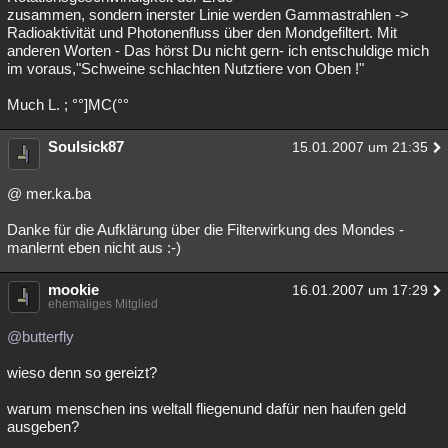
zusammen, sondern inerster Linie werden Gammastrahlen ->
Radioaktivität und Photonenfluss über den Mondgefiltert. Mit
anderen Worten - Das hörst Du nicht gern- ich entschuldige mich
im voraus,"Schweine schlachten Nutztiere von Oben !"
Much L. ; °°]MC(°°
Soulsick87
15.01.2007 um 21:35
@ mer.ka.ba
Danke für die Aufklärung über die Filterwirkung des Mondes -
manlernt eben nicht aus :-)
mookie
16.01.2007 um 17:29
ehemaliges Mitglied
@butterfly
wieso denn so gereizt?
warum menschen ins weltall fliegenund dafür nen haufen geld
ausgeben?