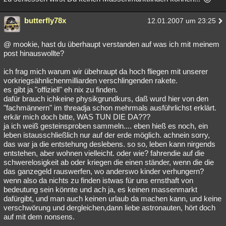
butterfly78x
12.01.2007 um 23:25
@ mookie, hast du überhaupt verstanden auf was ich mit meinem
post hinauswollte?
ich frag mich warum wir übehraupt da hoch fliegen mit unserer
vorkriegsähnlichenmilliarden verschlingenden rakete.
es gibt ja "offiziell" eh nix zu finden.
dafür brauch ichkeine physikgrundkurs, daß wurd hier von den
"fachmännern" im threadja schon mehrmals ausführlichst erklärt.
erkär mich doch bitte, WAS TUN DIE DA???
ja ich weiß gesteinsproben sammeln.... eben hieß es noch, ein
leben istausschließlich nur auf der erde möglich. achnein sorry,
das war ja die entstehung deslebens. so so, leben kann nirgends
entstehen, aber wohnen vielleicht. oder wie? fahrendie auf die
schwerelosigkeit ab oder kriegen die einen ständer, wenn die die
das ganzegeld rauswerfen, wo anderswo kinder verhungern?
wenn also da nichts zu finden istwas für uns ernsthaft von
bedeutung sein könnte und ach ja, es keinen massenmarkt
dafürgibt, und man auch keinen urlaub da machen kann, und keine
verschwörung und dergleichen,dann liebe astronauten, hört doch
auf mit dem nonsens.