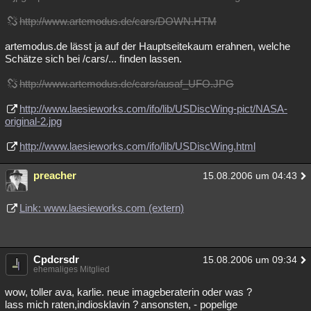
http://www.artemodus.de/cars/DOWN.HTM
artemodus.de lässt ja auf der Hauptseitekaum erahnen, welche
Schätze sich bei /cars/... finden lassen.
http://www.artemodus.de/cars/ausaf_UFO.JPG
http://www.laesieworks.com/ifo/lib/USDiscWing-pict/NASA-
original-2.jpg
http://www.laesieworks.com/ifo/lib/USDiscWing.html
preacher
15.08.2006 um 04:43
Link: www.laesieworks.com (extern)
Cpdcrsdr
15.08.2006 um 09:34
ehemaliges Mitglied
wow, toller ava, karlie. neue imageberaterin oder was ?
lass mich raten,indiosklavin ? ansonsten, - popelige