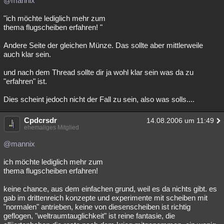
@mannix
Besucht
Teilgenommen
Alle
Neue
Geschlossen
"ich möchte lediglich mehr zum
thema flugscheiben erfahren! "
Lesenswert
Schlüsselwörter
Andere Seite der gleichen Münze. Das sollte aber mittlerweile
auch klar sein.
und nach dem Thread sollte dir ja wohl klar sein was da zu
"erfahren" ist.
Dies scheint jedoch nicht der Fall zu sein, also was solls....
Cpdcrsdr
14.08.2006 um 11:49
ehemaliges Mitglied
@mannix
ich möchte lediglich mehr zum
thema flugscheiben erfahren!
keine chance, aus dem einfachen grund, weil es da nichts gibt. es
gab im drittenreich konzepte und experimente mit scheiben mit
"normalen" antrieben, keine von diesenscheiben ist richtig
geflogen, "weltraumtauglichkeit" ist reine fantasie, die