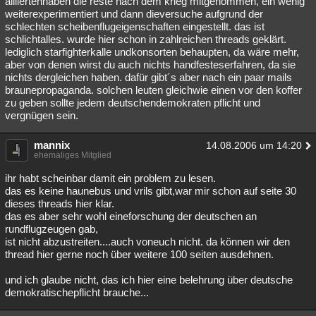
alliiertenhaben die reste nach dem krieg mitgenommen, ein wenig
weiterexperimentiert und dann dieversuche aufgrund der
schlechten scheibenflugeigenschaften eingestellt. das ist
schlichtalles. wurde hier schon in zahlreichen threads geklärt.
lediglich starfighterkalle undkonsorten behaupten, da wäre mehr,
aber von denen wirst du auch nichts handfesteserfahren, da sie
nichts dergleichen haben. dafür gibt´s aber nach ein paar mails
braunepropaganda. solchen leuten gleichwie einen vor den koffer
zu geben sollte jedem deutschendemokraten pflicht und
vergnügen sein.
mannix
14.08.2006 um 14:20
ehemaliges Mitglied
ihr habt scheinbar damit ein problem zu lesen.
das es keine haunebus und vrils gibt,war mir schon auf seite 30
dieses threads hier klar.
das es aber sehr wohl eineforschung der deutschen an
rundflugzeugen gab,
ist nicht abzustreiten....auch voneuch nicht. da können wir den
thread hier gerne noch über weitere 100 seiten ausdehnen.
und ich glaube nicht, das ich hier eine belehrung über deutsche
demokratischepflicht brauche...