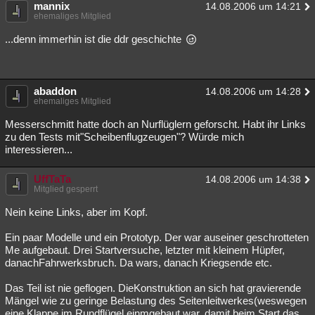
mannix
14.08.2006 um 14:21
ehemaliges Mitglied
...denn immerhin ist die ddr geschichte
abaddon
14.08.2006 um 14:28
ehemaliges Mitglied
Messerschmitt hatte doch an Nurflüglern geforscht. Habt ihr Links
zu den Tests mit"Scheibenflugzeugen"? Würde mich
interessieren...
UffTaTa
14.08.2006 um 14:38
Mitglied gesperrt
Nein keine Links, aber im Kopf.
Ein paar Modelle und ein Prototyp. Der war auseiner geschrotteten
Me aufgebaut. Drei Startversuche, letzter mit kleinem Hüpfer,
danachFahrwerksbruch. Da wars, danach Kriegsende etc.
Das Teil ist nie geflogen. DieKonstruktion an sich hat gravierende
Mängel wie zu geringe Belastung des Seitenleitwerkes(weswegen
eine Klappe im Rundflügel einmgebaut war, damit beim Start das