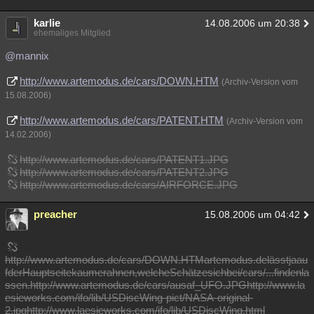
karlie
14.08.2006 um 20:38
ehemaliges Mitglied
@mannix
http://www.artemodus.de/cars/DOWN.HTM
(Archiv-Version vom
15.08.2006)
http://www.artemodus.de/cars/PATENT.HTM
(Archiv-Version vom
14.02.2006)
http://www.artemodus.de/cars/PATENT1.JPG
http://www.artemodus.de/cars/PATENT2.JPG
http://www.artemodus.de/cars/AIRFORCE.JPG
preacher
15.08.2006 um 04:42
http://www.artemodus.de/cars/DOWN.HTMartemodus.delässtjaau
fderHauptseitekaumerahnen,welcheSchätzesichbei/cars/...findenla
ssen.http://www.artemodus.de/cars/ausaf_UFO.JPGhttp://www.la
esieworks.com/ifo/lib/USDiscWing-pict/NASA-original-
2.jpghttp://www.laesieworks.com/ifo/lib/USDiscWing.html