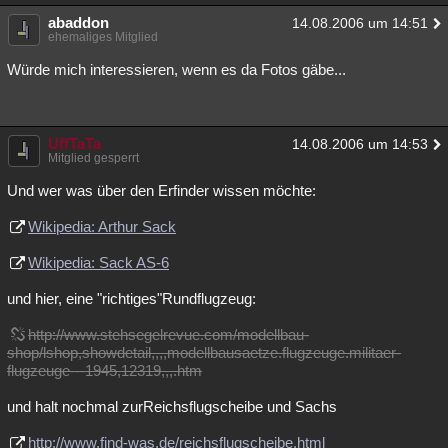
abaddon
14.08.2006 um 14:51
ehemaliges Mitglied
Würde mich interessieren, wenn es da Fotos gäbe...
UffTaTa
14.08.2006 um 14:53
Mitglied gesperrt
Und wer was über den Erfinder wissen möchte:
Wikipedia: Arthur Sack
Wikipedia: Sack AS-6
und hier, eine "richtiges"Rundflugzeug:
http://www.stehsegelrevue.com/modellbau-
shop/lshop,showdetail,,,,modellbausaetze.flugzeuge.militaer-
flugzeuge---1945,12319,,,.htm
und halt nochmal zurReichsflugscheibe und Sachs
http://www.find-was.de/reichsflugscheibe.html