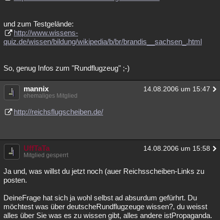
und zum Testgelände:
http://www.wissens-
quiz.de/wissen/bildung/wikipedia/b/br/brandis__sachsen_.html
So, genug Infos zum "Rundflugzeug" ;-)
mannix
14.08.2006 um 15:47
ehemaliges Mitglied
http://reichsflugscheiben.de/
UffTaTa
14.08.2006 um 15:58
Mitglied gesperrt
Ja und, was willst du jetzt noch (auer Reichsscheiben-Links zu
posten.
DeineFrage hat sich ja wohl selbst ad absurdum gefürhrt. Du
möchtest was über deutscheRundflugzeuge wissen?, du weisst
alles über Sie was es zu wissen gibt, alles andere istPropaganda.