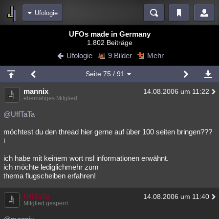
Ufologie
Bereiche
UFOs made in Germany
1.802 Beiträge
Echtzeit
Diskussionen
Blogs
Videos
Statistiken
Ufologie
9 Bilder
Mehr
Chat
Wiki
Neuigkeiten
2
Seite
75
/ 91
meine Rubriken
mannix
14.08.2006 um 11:22
Menschen
Wissenschaft
Politik
Mystery
Kriminalfälle
ehemaliges Mitglied
Spiritualität
Verschwörungen
Technologie
Ufologie
@UffTaTa
möchtest du den thread hier gerne auf über 100 seiten bringen???
Natur
Umfragen
Unterhaltung
i
weitere Rubriken
ich habe mit keinem wort nsl informationen erwähnt.
Philosophie
Träume
Orte
Esoterik
Literatur
ich möchte lediglichmehr zum
thema flugscheiben erfahren!
Astronomie
Helpdesk
Gruppen
Gaming
Filme
UffTaTa
14.08.2006 um 11:40
Musik
Clash
Verbesserungen
Allmystery
English
Mitglied gesperrt
Übersichten