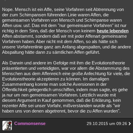
Nope. Mensch ist ein Affe, seine Vorfahren seit Abtrennung von
der zum Schimpansen führenden Linie waren Affen, die
gemeinsamen Vorfahren von Mensch und Schimpanse waren
Affen usw. usf. Das mit dem "nur gemeinsame Vorfahren" ist nur
richtig in dem Sinn, daß der Mensch von keinem
heute lebenden
Affen abstammt, sondern daß wir mit jeder Affenart gemeinsame
Vorfahren haben. Aber nicht mit
dem
Affen, so als hätte sich
unsere Vorfahrenlinie ganz am Anfang abgespalten, und die andere
Abspaltung hätte dann zu sämtlichen Affen geführt.
Als Darwin und andere im Gefolge mit ihm die Evolutionstheorie
präsentierten und verteidigten, war vor allem die Abstammung des
Menschen aus dem Affenreich eine große Anfechtung für viele, die
Evolutionstheorie akzeptieren zu können. Im damaligen
Zusammenhang konnte man solche Aversionen in der
Öffentlichkeit gelegentlich umschiffen, indem man sagte, es gehe
ja nur um nen gemeinsamen Vorfahren. Letztlich wurde mit
diesem Argument in Kauf genommen, daß die Erklärung, kein
rezenter Affe sei unser Vorfahr, mißverstanden wurde als "wir
haben uns von denen abgetrennt, bevor die zu Affen wurden".
Commonsense
29.10.2015 um 09:26