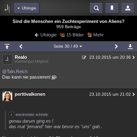
Ufologie
Bereiche
Sind die Menschen ein Zuchtexperiment von Aliens?
959 Beiträge
Echtzeit
Diskussionen
Blogs
Videos
Statistiken
Ufologie
15 Bilder
Mehr
Chat
Wiki
Neuigkeiten
2
Seite
30
/ 49
meine Rubriken
Realo
23.10.2015 um 20:36
Menschen
Wissenschaft
Politik
Mystery
Kriminalfälle
ehemaliges Mitglied
Spiritualität
Verschwörungen
Technologie
Ufologie
@Taln.Reich
Das kann nie passieren!
Natur
Umfragen
Unterhaltung
weitere Rubriken
perttivalkonen
23.10.2015 um 21:02
Philosophie
Träume
Orte
Esoterik
Literatur
Astronomie
Helpdesk
Gruppen
Gaming
Filme
electrorider schrieb:
genau darum ging es !
Musik
Clash
Verbesserungen
Allmystery
English
das mal "jemand" hier war bevor es "uns" gab .
Übersichten