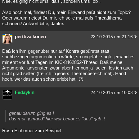
Nee, es ging nicht ums "daß", sondern ums "ob".
Besucht
Teilgenommen
Alle
Neue
Geschlossen
Also noch mal, findest Du, mein Einwand paßt nicht zum Topic?
Oder warum rietest Du mir, ich solle mal aufs Threadthema
Lesenswert
Schlüsselwörter
schauen? Antwort bitte, danke.
perttivalkonen
23.10.2015 um 21:16
Daß ich ihm gegenüber nur auf Kontra gebürstet statt
sachbezogen argumentieren würde, so ungefähr sagte jemand es
mir erst vor fünf Tagen im KIC-8462852-Thread. Daß meine
Argumente "ansonsten zwar, aber hier nun ja" seien, les ich auch
nicht grad selten (freilich in
jedem
Themenbereich mal). Hand
hoch, wer das auch schon erlebt hat!
Fedaykin
24.10.2015 um 10:03
genau darum ging es !
das mal "jemand" hier war bevor es "uns" gab .t
Rosa Einhörner zum Beispiel