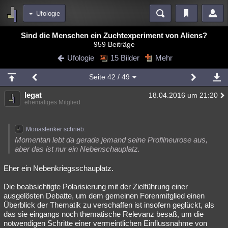
Ufologie
Bereiche
Sind die Menschen ein Zuchtexperiment von Aliens?
959 Beiträge
Echtzeit
Diskussionen
Blogs
Videos
Statistiken
Ufologie
15 Bilder
Mehr
Chat
Wiki
Neuigkeiten
Seite
42
/ 49
meine Rubriken
legat
18.04.2016 um 21:20
Menschen
Wissenschaft
Politik
Mystery
Kriminalfälle
ehemaliges Mitglied
Spiritualität
Verschwörungen
Technologie
Ufologie
Monasteriker schrieb:
Natur
Umfragen
Unterhaltung
Momentan lebt da gerade jemand seine Profilneurose aus,
aber das ist nur ein Nebenschauplatz.
weitere Rubriken
Eher ein Nebenkriegsschauplatz.
Philosophie
Träume
Orte
Esoterik
Literatur
Die beabsichtigte Polarisierung mit der Zielführung einer
Astronomie
Helpdesk
Gruppen
Gaming
Filme
ausgelösten Debatte, um dem gemeinen Forenmitglied einen
Überblick der Thematik zu verschaffen ist insofern geglückt, als
Musik
Clash
Verbesserungen
Allmystery
English
das sie eingangs noch thematische Relevanz besaß, um die
notwendigen Schritte einer vermeintlichen Einflussnahme von
Übersichten