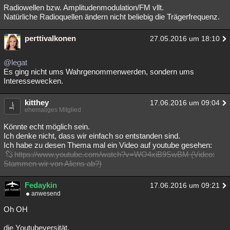
Radiowellen bzw. Amplitudenmodulation/FM vllt.
Natürliche Radioquellen ändern nicht beliebig die Trägerfrequenz.
perttivalkonen
27.05.2016 um 18:10
@legat
Es ging nicht ums Wahrgenommenwerden, sondern ums
Interessewecken.
kitthey
17.06.2016 um 09:04
ehemaliges Mitglied
Könnte echt möglich sein.
Ich denke nicht, dass wir einfach so entstanden sind.
Ich habe zu desen Thema mal ein Video auf youtube gesehen:
https://www.youtube.com/watch?v=WO4xiB9SwBM (Video:
Stammen wir von Aliens ab?)
Fedaykin
17.06.2016 um 09:21
anwesend
Oh OH
die Youtubeversität.