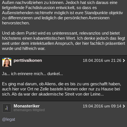
Außen nachvollziehen zu können. Jedoch hat sich daraus eine
Besucht
Teilgenommen
Alle
Neue
Geschlossen
tiefgreifende Fachdiskussion entwickelt, so dass es
Außenstehenden nichtmehr möglich ist eure Standpunkte objektiv
Lesenswert
Schlüsselwörter
zu differenzieren und lediglich die persönlichen Aversionen
hervorstechen.
Und ab dem Punkt wird es uninteressant, relevanzlos und bietet
höchstens einen kabarettistischen Wert. Ich denke jedoch das liegt
weit unter dem intelektuellen Anspruch, der hier fachlich präsentiert
wurde und hilfreich war.
perttivalkonen
18.04.2016 um 21:26
Ja... ich erinnere mich... dunkel...
Es ging mal darum, ob Aliens, die es bis zu uns geschafft haben,
auch hier vor Ort ne Zelle basteln können oder nur zu Hause bei
sich. Ab da war der akademische Streit von der Leine...
Monasteriker
19.04.2016 um 09:14
ehemaliges Mitglied
@legat