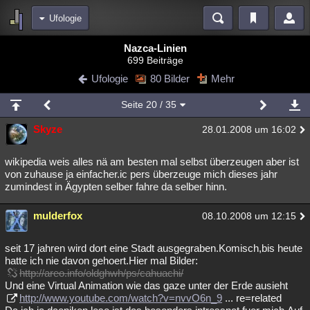
Ufologie
Bereiche
Nazca-Linien
699 Beiträge
Echtzeit
Diskussionen
Blogs
Videos
Statistiken
Ufologie
80 Bilder
Mehr
Chat
Wiki
Neuigkeiten
2
Seite
20
/ 35
meine Rubriken
Skyze
28.01.2008 um 16:02
Menschen
Wissenschaft
Politik
Mystery
Kriminalfälle
Spiritualität
Verschwörungen
Technologie
Ufologie
wikipedia weis alles nä am besten mal selbst überzeugen aber ist
von zuhause ja einfacher.ic pers überzeuge mich dieses jahr
zumindest in Ägypten selber fahre da selber hinn.
Natur
Umfragen
Unterhaltung
weitere Rubriken
mulderfox
08.10.2008 um 12:15
Philosophie
Träume
Orte
Esoterik
Literatur
seit 17 jahren wird dort eine Stadt ausgegraben.Komisch,bis heute
Astronomie
Helpdesk
Gruppen
Gaming
Filme
hatte ich nie davon gehoert.Hier mal Bilder:
http://areo.info/oldghwh/ps/cahuachi/
Musik
Clash
Verbesserungen
Allmystery
English
Und eine Virtual Animation wie das gaze unter der Erde ausieht
http://www.youtube.com/watch?v=nvvO6n_9
... re=related
Übersichten