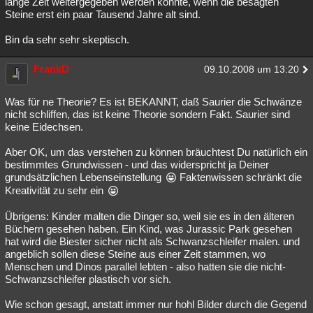
lange Zeit weitergegeben werden konnte, wenn die besagten
Steine erst ein paar Tausend Jahre alt sind.
Bin da sehr sehr skeptisch.
FrankD
09.10.2008 um 13:20
Was für ne Theorie? Es ist BEKANNT, daß Saurier die Schwänze
nicht schliffen, das ist keine Theorie sondern Fakt. Saurier sind
keine Eidechsen.
Aber OK, um das verstehen zu können bräuchtest Du natürlich ein
bestimmtes Grundwissen - und das widerspricht ja Deiner
grundsätzlichen Lebenseinstellung
Faktenwissen schränkt die
Kreativität zu sehr ein
Übrigens: Kinder malten die Dinger so, weil sie es in den älteren
Büchern gesehen haben. Ein Kind, was Jurassic Park gesehen
hat wird die Biester sicher nicht als Schwanzschleifer malen. und
angeblich sollen diese Steine aus einer Zeit stammen, wo
Menschen und Dinos parallel lebten - also hatten sie die nicht-
Schwanzschleifer plastisch vor sich.
Wie schon gesagt, anstatt immer nur hohl Bilder durch die Gegend