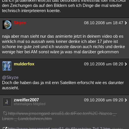
Da ich ja daeniken lese,ist das besonders intressnat fuer mich.Auf
den Zeichungen da auf den Bildern seh ich Dinge die mal wieder
Besucht
Teilgenommen
Alle
Neue
Geschlossen
technisch interprteieren koente.
Lesenswert
Schlüsselwörter
Skyze
08.10.2008 um 18:47
naja aber man sieht nur das animierte jetzt in deinem video ob es
wirklich mal so aussah weis keiner denke ich aber 17 jahre ist
schone ine gute zeit und ich wusste davon auch nichts und denke
wenige hier bei AM sonst wäre ja was mal darüber gekommen
mulderfox
09.10.2008 um 08:20
@Skyze
Doch die haben das ja mit enn Sateliten erforscht wie es darunter
aussieht.
zweifler2007
09.10.2008 um 09:20
ehemaliges Mitglied
http://www.jensengard-area51.de.tl/F.oe.ten%2C-Nazca-_-
Linien-_-Landebahnen.htm
http://www.jensengard-area51.de.tl/Icasteine-Teil-2.htm