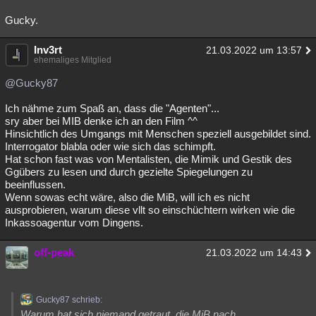
Gucky.
Inv3rt
21.03.2022 um 13:57
ehemaliges Mitglied
@Gucky87
Ich nähme zum Spaß an, dass die "Agenten"...
sry aber bei MIB denke ich an den Film ^^
Hinsichtlich des Umgangs mit Menschen speziell ausgebildet sind.
Interrogator blabla oder wie sich das schimpft.
Hat schon fast was von Mentalisten, die Mimik und Gestik des
Ggübers zu lesen und durch gezielte Spiegelungen zu
beeinflussen.
Wenn sowas echt wäre, also die MiB, will ich es nicht
ausprobieren, warum diese vllt so einschüchtern wirken wie die
Inkassoagentur vom Dingens.
off-peak
21.03.2022 um 14:43
Gucky87 schrieb:
Warum hat sich niemand getraut, die MiB nach