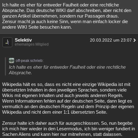
Ich halte es eher für entweder Faulheit oder eine rechtliche
Besucht
Teilgenommen
Alle
Neue
Geschlossen
Absprache. Das deutsche WIKI darf abschreiben, aber nicht den
ganzen Artikel übernehmen, sondern nur Passagen draus.
Lesenswert
Schlüsselwörter
Zensur macht ja auch keine Sinn, wenn man einfach locker die
andere WIKI Seite besuchen kann.
Selektiv
20.03.2022 um 23:07
ehemaliges Mitglied
off-peak schrieb:
Ich halte es eher für entweder Faulheit oder eine rechtliche
Absprache.
Wikipedia hält es so, dass es nicht eine einzige Wikipedia ist mit
übersetzten Inhalten in den jeweiligen Sprachen, sondern viele
Wikis mit eigenen Inhalten und auch jeweils anderen Regeln.
Wenn Informationen fehlen auf der deutschen Seite, dann liegt es
vermutlich an den deutschen Regeln und dem Prinzip der eigenen
Wikipedia und nicht dem einer 1:1 übersetzten Seite.
Zensur halte ich daher auch für ausgeschlossen. So, nun begebe
ich mich hier wieder in den Lesermodus, ich bin weniger fundiert in
Sachen Aliens und kann hier nur mitnehmen, statt dalassen.