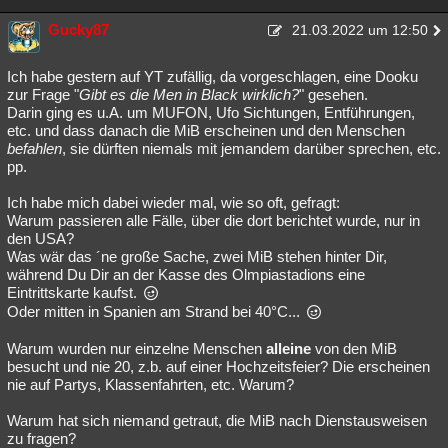
Gucky87
21.03.2022 um 12:50
Ich habe gestern auf YT zufällig, da vorgeschlagen, eine Dooku
zur Frage "
Gibt es die Men in Black wirklich?
" gesehen.
Darin ging es u.A. um MUFON, Ufo Sichtungen, Entführungen,
etc. und dass danach die MiB erscheinen und den Menschen
befahlen
, sie dürften niemals mit jemandem darüber sprechen, etc.
pp.
Ich habe mich dabei wieder mal, wie so oft, gefragt:
Warum passieren alle Fälle, über die dort berichtet wurde, nur in
den USA?
Was wär das ´ne große Sache, zwei MiB stehen hinter Dir,
während Du Dir an der Kasse des Olmpiastadions eine
Eintrittskarte kaufst.
Oder mitten in Spanien am Strand bei 40°C...
Warum wurden nur einzelne Menschen
alleine
von den MiB
besucht und nie 20, z.b. auf einer Hochzeitsfeier? Die erscheinen
nie auf Partys, Klassenfahrten, etc. Warum?
Warum hat sich niemand getraut, die MiB nach Dienstausweisen
zu fragen?