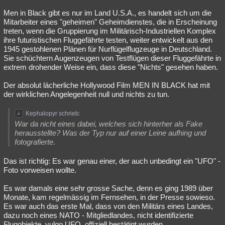
Men in Black gibt es nur im Land U.S.A., es handelt sich um die
Mitarbeiter eines "geheimen" Geheimdienstes, die in Erscheinung
treten, wenn die Gruppierung im Militärisch-Industriellen Komplex
ihre futuristischen Fluggefährte testen, weiter entwickelt aus den
1945 gestohlenen Plänen für Nurflügelflugzeuge in Deutschland.
Sie schüchtern Augenzeugen von Testflügen dieser Fluggefährte in
extrem drohender Weise ein, dass diese "Nichts" gesehen haben.
Der absolut lächerliche Hollywood Film MEN IN BLACK hat mit
der wirklichen Angelegenheit null und nichts zu tun.
Kephalopyr schrieb:
War da nicht eines dabei, welches sich hinterher als Fake
herausstellte? Was der Typ nur auf einer Leine aufhing und
fotografierte.
Das ist richtig: Es war genau einer, der auch unbedingt ein "UFO" -
Foto vorweisen wollte.
Es war damals eine sehr grosse Sache, denn es ging 1989 über
Monate, kam regelmässig im Fernsehen, in der Presse sowieso.
Es war auch das erste Mal, dass von den Militärs eines Landes,
dazu noch eines NATO - Mitgliedlandes, nicht identifizierte
Flugobjekte, vulgo UFO, offiziell bestätigt wurden.