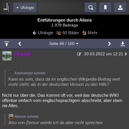
Ufologie
Bereiche
Entführungen durch Aliens
1.978 Beiträge
Echtzeit
Diskussionen
Blogs
Videos
Statistiken
Ufologie
60 Bilder
Mehr
Chat
Wiki
Neuigkeiten
2
Seite
66
/ 100
meine Rubriken
off-peak
20.03.2022 um 12:21
Menschen
Wissenschaft
Politik
Mystery
Kriminalfälle
Spiritualität
Verschwörungen
Technologie
Ufologie
Kephalopyr schrieb:
Natur
Umfragen
Unterhaltung
Kann es sein, dass da im englischen Wikipedia-Beitrag weit
mehr steht, als in der deutschen Version zu den Hills?
weitere Rubriken
Nicht nur über die. Das kommt oft vor, weil das deutsche WIKI
Philosophie
Träume
Orte
Esoterik
Literatur
offenbar einfach vom englischsprachigem abschreibt, aber eben
nie Alles.
Astronomie
Helpdesk
Gruppen
Gaming
Filme
Nemon schrieb:
Musik
Clash
Verbesserungen
Allmystery
English
Also von Zensur würde ich da aber nicht sprechen
Übersichten