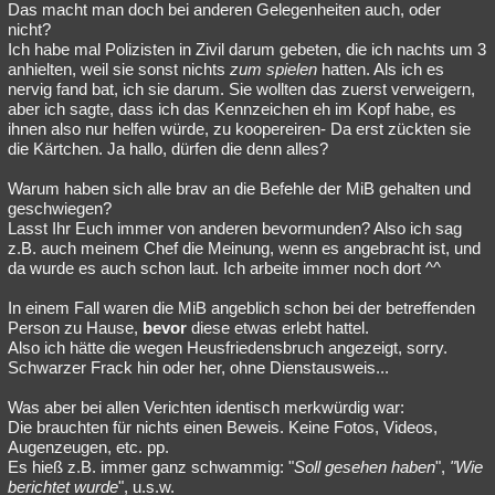
Das macht man doch bei anderen Gelegenheiten auch, oder
nicht?
Ich habe mal Polizisten in Zivil darum gebeten, die ich nachts um 3
anhielten, weil sie sonst nichts
zum spielen
hatten. Als ich es
nervig fand bat, ich sie darum. Sie wollten das zuerst verweigern,
aber ich sagte, dass ich das Kennzeichen eh im Kopf habe, es
ihnen also nur helfen würde, zu koopereiren- Da erst zückten sie
die Kärtchen. Ja hallo, dürfen die denn alles?
Warum haben sich alle brav an die Befehle der MiB gehalten und
geschwiegen?
Lasst Ihr Euch immer von anderen bevormunden? Also ich sag
z.B. auch meinem Chef die Meinung, wenn es angebracht ist, und
da wurde es auch schon laut. Ich arbeite immer noch dort ^^
In einem Fall waren die MiB angeblich schon bei der betreffenden
Person zu Hause,
bevor
diese etwas erlebt hattel.
Also ich hätte die wegen Heusfriedensbruch angezeigt, sorry.
Schwarzer Frack hin oder her, ohne Dienstausweis...
Was aber bei allen Verichten identisch merkwürdig war:
Die brauchten für nichts einen Beweis. Keine Fotos, Videos,
Augenzeugen, etc. pp.
Es hieß z.B. immer ganz schwammig: "
Soll gesehen haben
",
"Wie
berichtet wurde
", u.s.w.