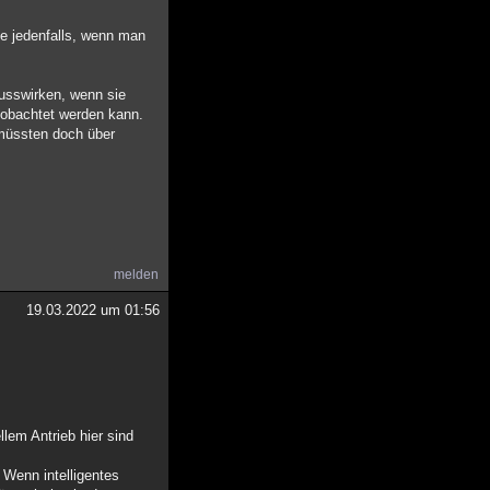
ie jedenfalls, wenn man
ausswirken, wenn sie
beobachtet werden kann.
e müssten doch über
melden
19.03.2022 um 01:56
lem Antrieb hier sind
 Wenn intelligentes