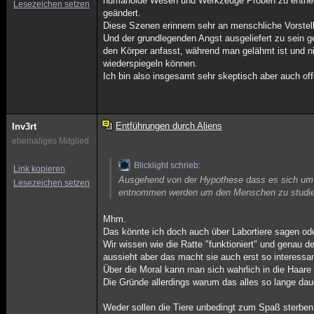
humanoide Wesen und Werkzeuge Proben zu entnehmen
Lesezeichen setzen
geändert.
Diese Szenen erinnern sehr an menschliche Vorstel
Und der grundlegenden Angst ausgeliefert zu sein g
den Körper anfasst, während man gelähmt ist und ni
wiederspiegeln können.
Ich bin also insgesamt sehr skeptisch aber auch of
Entführungen durch Aliens
Inv3rt
ehemaliges Mitglied
Blicklight schrieb:
Link kopieren
Ausgehend von der Hypothese dass es sich um Au
Lesezeichen setzen
entnommen werden um den Menschen zu studie
Mhm.
Das könnte ich doch auch über Labortiere sagen ode
Wir wissen wie die Ratte "funktioniert" und genau de
aussieht aber das macht sie auch erst so interessan
Über die Moral kann man sich wahrlich in die Haare 
Die Gründe allerdings warum das alles so lange dau
Weder sollen die Tiere unbedingt zum Spaß sterben,