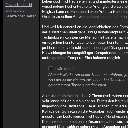
Leben doch nicht so selten ist und mindestens eine 
Private Nachricht
verschiedene hochentwickelte Arten gibt, die solch
Link kopieren
Folglich kann es zwischen diesen Arten Unterschie
Lesezeichen setzen
Objekte zu selben Art wie die leuchtenden Lichtkug
Und weil ich generell an die Möglichkeiten des Fort
der Künstlichen Intelligenz und Quantencomputern 
Technologien könnten die Menschheit bereits nachh
ermöglichen könnte. Quantencomputer könnten mäc
profitieren und vielleicht durch neuartige Lösunge
Entwicklungen leistungsfähiger Computersysteme ma
umfangreichen Computer Simulationen möglich.
Inv3rt schrieb:
Also ich würde, um deine These mitzufahren, ja
was der kleine Kasten zwischen den Schultern he
gethrusterten-Tripod runterkommen.
Aber wie realistisch ist dass? Theoretisch wären d
sehr lange hält es auch nicht an. Durch den Kalten
ungewöhnliche Umstände. Die Ausgaben in diverse 
Kollaps der Sowjetunion die Ausgaben auch wieder
musste. Die Leute wurden nicht durch Mondreisen s
Bescheidene internationale Zusammenarbeit wird nic
niemand tätigt wirklich schmerzhafte Ausgaben dafü