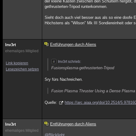
der kleine Kasten zwischen den Schultern hergibt, d
gethrusterten-Tripod runterkommen.
Sieht doch auch viel besser aus als so eine doofe 
Höchstens als "Wilson" Mk III Sondiereinheit oder 
Entführungen durch Aliens
Inv3rt
ehemaliges Mitglied
Inv3rt schrieb:
Link kopieren
Fusionsplasma-gethrusterten-Tripod
Lesezeichen setzen
Sry fürs Nachreichen.
Fusion Plasma Thruster Using a Dense Plasma
Quelle:
https://arc.aiaa.org/doi/10.2514/5.978
Entführungen durch Aliens
Inv3rt
ehemaliges Mitglied
@Blicklight