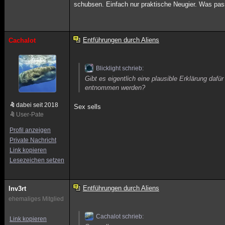
schubsen. Einfach nur praktische Neugier. Was pas
Entführungen durch Aliens
Cachalot
Blicklight schrieb:
Gibt es eigentlich eine plausible Erklärung daf
entnommen werden?
dabei seit 2018
Sex sells
User-Pate
Profil anzeigen
Private Nachricht
Link kopieren
Lesezeichen setzen
Entführungen durch Aliens
Inv3rt
ehemaliges Mitglied
Cachalot schrieb:
Link kopieren