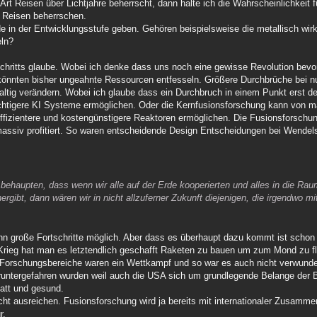
Art Reisen über Lichtjahre beherrscht, dann halte ich die Wahrscheinlichkeit 
e Reisen beherrschen.
de in der Entwicklungsstufe geben. Gehören beispielsweise die metallisch wi
eln?
schritts glaube. Wobei ich denke dass uns noch eine gewisse Revolution bevors
könnten bisher ungeahnte Ressourcen entfesseln. Größere Durchbrüche bei n
altig verändern. Wobei ich glaube dass ein Durchbruch in einem Punkt erst d
htigere KI Systeme ermöglichen. Oder die Kernfusionsforschung kann von m
n effizientere und kostengünstigere Reaktoren ermöglichen. Die Fusionsforsch
ssiv profitiert. So waren entscheidende Design Entscheidungen bei Wendels
 behaupten, dass wenn wir alle auf der Erde kooperierten und alles in die Ra
rgibt, dann wären wir in nicht allzuferner Zukunft diejenigen, die irgendwo m
ann große Fortschritte möglich. Aber dass es überhaupt dazu kommt ist schon
 Krieg hat man es letztendlich geschafft Raketen zu bauen um zum Mond zu f
Forschungsbereiche waren ein Wettkampf und so war es auch nicht verwund
 runtergefahren wurden weil auch die USA sich um grundlegende Belange de
att und gesund.
ht ausreichen. Fusionsforschung wird ja bereits mit internationaler Zusammen
r.