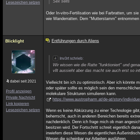
Sex sells
Lesezeichen setzen
Oder In-vitro-Fertilisation wie bei Farbratten, um s
wie Wanderratten. Dem "Mutterstamm" entnommen u
Entführungen durch Aliens
Blicklight
Inv3rt schrieb:
Wir wissen wie die Ratte "funktioniert" und gena
vllt aussieht aber das macht sie auch erst so in
dabei seit 2021
Vielleicht bin ich zu optimistisch. Aber ich könnte
oder später sollte es möglich sein den menschliche
Profil anzeigen
molekulare Strukturen simulieren kann.
Private Nachricht
https://www.austropharm.at/de-at/story/individ
Link kopieren
Lesezeichen setzen
Wenn es keine Abkürzung zu einer Technologie gibt, 
beherrscht, auch in anderen Bereichen bereits ext
nachdenklich. Denn ich frage mich ob man angesichts
besitzen wird. Der Fortschritt schreit eigentlich 
inwiefern diese Wesen die eigentlichen Außerirdisc
Wesen die scheinbar nur Arbeiten ausführen.