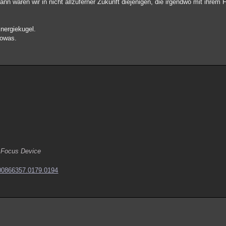
ann wären wir in nicht allzuferner Zukunft diejenigen, die irgendwo mit ihrem
Energiekugel.
sowas.
 Focus Device
1600866357.0179.0194