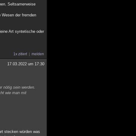
hen. Seltsamerweise
re Wesen der fremden
eine Art syntetische oder
1x zitiert
melden
17.03.2022 um 17:30
r nötig sein werden.
cht wie man mit
ahrt stecken würden was