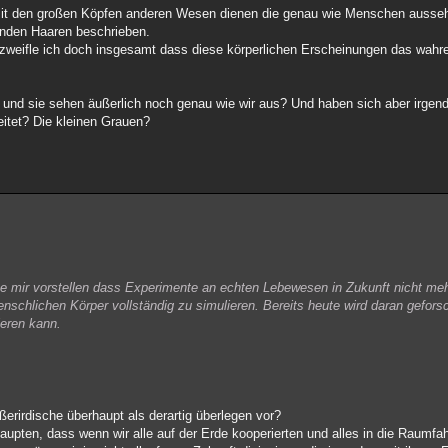
mit den großen Köpfen anderen Wesen dienen die genau wie Menschen ausse
onden Haaren beschrieben.
 bezweifle ich doch insgesamt dass diese körperlichen Erscheinungen das wah
und sie sehen äußerlich noch genau wie wir aus? Und haben sich aber irgend
eitet? Die kleinen Grauen?
nnte mir vorstellen dass Experimente an echten Lebewesen in Zukunft nicht meh
enschlichen Körper vollständig zu simulieren. Bereits heute wird daran gefors
eren kann.
ßerirdische überhaupt als derartig überlegen vor?
aupten, dass wenn wir alle auf der Erde kooperierten und alles in die Raumf