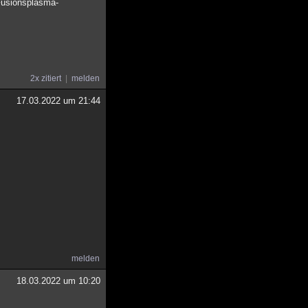
 Fusionsplasma-
2x zitiert
melden
17.03.2022 um 21:44
melden
18.03.2022 um 10:20