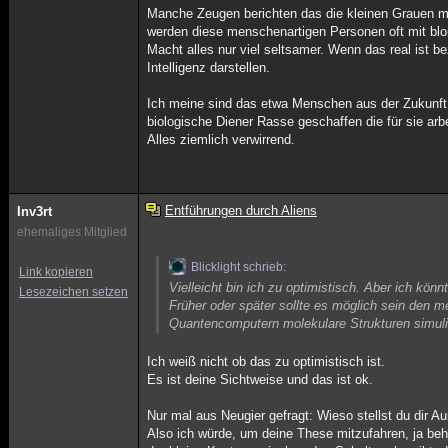
Manche Zeugen berichten das die kleinen Grauen 
werden diese menschenartigen Personen oft mit bl
Macht alles nur viel seltsamer. Wenn das real ist
Intelligenz darstellen.
Ich meine sind das etwa Menschen aus der Zukunft 
biologische Diener Rasse geschaffen die für sie arb
Alles ziemlich verwirrend.
Entführungen durch Aliens
Inv3rt
ehemaliges Mitglied
Blicklight schrieb:
Link kopieren
Vielleicht bin ich zu optimistisch. Aber ich kö
Lesezeichen setzen
Früher oder später sollte es möglich sein den m
Quantencomputern molekulare Strukturen simuli
Ich weiß nicht ob das zu optimistisch ist.
Es ist deine Sichtweise und das ist ok.
Nur mal aus Neugier gefragt: Wieso stellst du dir Au
Also ich würde, um deine These mitzufahren, ja beh