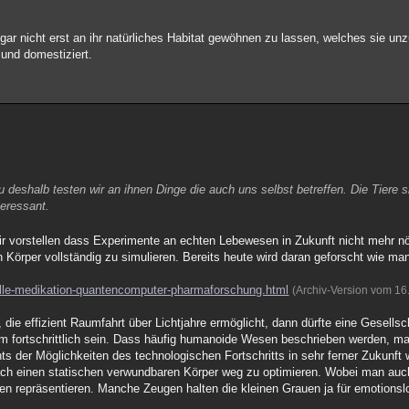
ie gar nicht erst an ihr natürliches Habitat gewöhnen zu lassen, welches sie un
nd domestiziert.
u deshalb testen wir an ihnen Dinge die auch uns selbst betreffen. Die Tiere s
teressant.
 mir vorstellen dass Experimente an echten Lebewesen in Zukunft nicht mehr nö
n Körper vollständig zu simulieren. Bereits heute wird daran geforscht wie 
uelle-medikation-quantencomputer-pharmaforschung.html
(Archiv-Version vom 16
die effizient Raumfahrt über Lichtjahre ermöglicht, dann dürfte eine Gesellsc
rem fortschrittlich sein. Dass häufig humanoide Wesen beschrieben werden, m
 der Möglichkeiten des technologischen Fortschritts in sehr ferner Zukunft w
danach einen statischen verwundbaren Körper weg zu optimieren. Wobei man au
hen repräsentieren. Manche Zeugen halten die kleinen Grauen ja für emotionsl