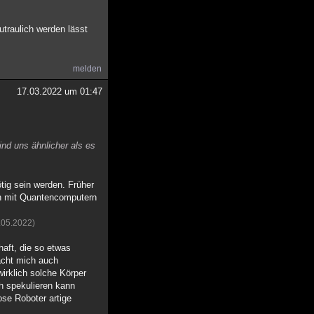
zutraulich werden lässt
melden
17.03.2022 um 01:47
ind uns ähnlicher als es
tig sein werden. Früher
man mit Quantencomputern
.05.2022)
haft, die so etwas
acht mich auch
irklich solche Körper
ch spekulieren kann
ose Roboter artige