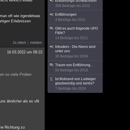
icht wirklich etwas
Entführungs-Schwachsinn
358 Beiträge bis 2022
Entführungen
 man oft wie irgendetwas
4 Beiträge bis 2011
rtigen Erlebnissen
Gibt es auch folgende UFO
Fälle?
14 Beiträge bis 2021
2x zitiert
melden
Intruders - Die Aliens sind
unter uns
16.03.2022 um 09:22
30 Beiträge bis 2008
Traum von Entführung...
66 Beiträge bis 2016
um so viele Proben
Ist Illobrand von Ludwiger
glaubwürdig und seriös?
7 Beiträge bis 2024
ns ähnlicher als es vllt
ine Richtung zu