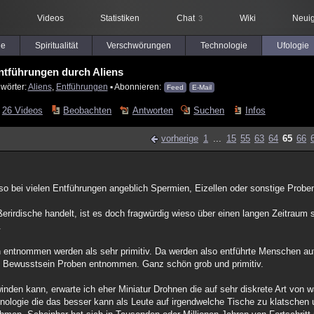
Videos
Statistiken
Chat
Wiki
Neuig
3
le
Spiritualität
Verschwörungen
Technologie
Ufologie
ntführungen durch Aliens
wörter:
Aliens
,
Entführungen
▪ Abonnieren:
Feed
E-Mail
26 Videos
Beobachten
Antworten
Suchen
Infos
vorherige
1
...
15
55
63
64
65
66
ieso bei vielen Entführungen angeblich Spermien, Eizellen oder sonstige Prob
irdische handelt, ist es doch fragwürdig wieso über einen langen Zeitraum 
.
 entnommen werden als sehr primitiv. Da werden also entführte Menschen auf
lem Bewusstsein Proben entnommen. Ganz schön grob und primitiv.
inden kann, erwarte ich eher Miniatur Drohnen die auf sehr diskrete Art von
nologie die das besser kann als Leute auf irgendwelche Tische zu klatschen