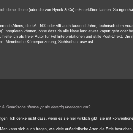
sich deine These (oder die von Hynek & Co) mEn erklären lassen. So irgendw
ierende Aliens, die kA...500 oder vllt auch tausend Jahre, technisch dem vor
ag" integrieren können, ohne dass da alle Nase lang etwas kaputt geht oder 
hielte ich als freier Autor für Fehlinterpretationen und stille Post-Effekt. Di
en. Mimetische Körperpanzerung, Sichtschutz usw usf.
r Außerirdische überhaupt als derartig überlegen vor?
n. Ich denke nicht dass, wenn es sie hier wirklich gibt, sie mit konventionel
. Man kann sich auch fragen, wie viele außerirdische Arten die Erde besuchen.