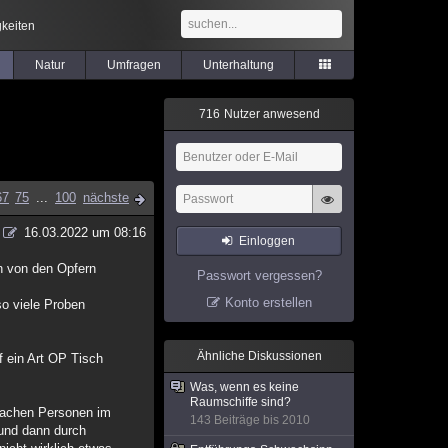
keiten
Natur
Umfragen
Unterhaltung
7
1
6
Nutzer anwesend
67
75
...
100
nächste
16.03.2022 um 08:16
Einloggen
en von den Opfern
Passwort vergessen?
Konto erstellen
so viele Proben
Ähnliche Diskussionen
 ein Art OP Tisch
Was, wenn es keine
Raumschiffe sind?
 wachen Personen im
143 Beiträge bis 2010
 und dann durch