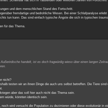
. Scheinbar hat sich in Tausenden oder Millionen Jahren von Fortschritt n
lungen und dem menschlichen Stand des Fortschritt.
egenüber fremdartige und bedrohliche Wesen. Bei einer Schlafparalyse erlebt
chts tun kann. Das sind einfach typische Ängste die sich in typischen trauma
fen für das Thema.
ßerirdische handelt, ist es doch fragwürdig wieso über einen langen Zeitra
ren.
r nicht?
shalb testen wir an ihnen Dinge die auch uns selbst betreffen. Die Tiere sind u
t.
kriegen aber das soll hier auch nicht das Thema sein.
ern würde, könnten identisch sein.
 noch wird versucht die Population zu dezimieren oder diese evolutionär in e