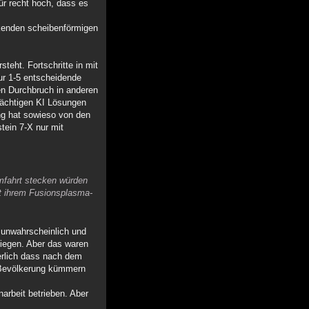
für recht hoch, dass es
rkenden scheibenförmigen
teht. Fortschritte in mit
ur 1-5 entscheidende
en Durchbruch in anderen
ächtigen KI Lösungen
ung hat sowieso von den
tein 7-X nur mit
umfahrt stecken würden
it ihrem Fusionsplasma-
 unwahrscheinlich und
liegen. Aber das waren
erlich dass nach dem
r Bevölkerung kümmern
arbeit betrieben. Aber