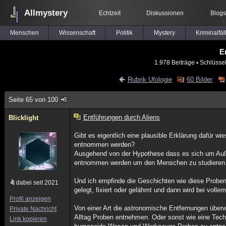
Allmystery
Echtzeit
Diskussionen
Blogs
Menschen
Wissenschaft
Politik
Mystery
Kriminalfäl
E
1.978 Beiträge
▪ Schlüssel
Rubrik Ufologie
60 Bilder
Seite 65 von 100
Entführungen durch Aliens
Blicklight
Gibt es eigentlich eine plausible Erklärung dafür w
entnommen werden?
Ausgehend von der Hypothese dass es sich um Außer
entnommen werden um den Menschen zu studieren
Und ich empfinde die Geschichten wie diese Proben
dabei seit 2021
gelegt, fixiert oder gelähmt und dann wird bei vol
Profil anzeigen
Von einer Art die astronomische Entfernungen überw
Private Nachricht
Alltag Proben entnehmen. Oder sonst wie eine Tech
Link kopieren