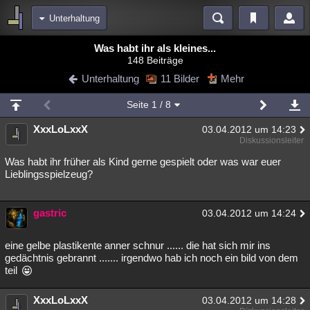
Unterhaltung
Bereiche
Was habt ihr als kleines...
148 Beiträge
Echtzeit
Diskussionen
Blogs
Videos
Statistiken
Unterhaltung
11 Bilder
Mehr
Chat
Wiki
Neuigkeiten
2
Seite
1
/ 8
meine Rubriken
XxxLoLxxX
03.04.2012 um 14:23
Menschen
Wissenschaft
Politik
Mystery
Kriminalfälle
Diskussionsleiter
Spiritualität
Verschwörungen
Technologie
Ufologie
Was habt ihr früher als Kind gerne gespielt oder was war euer
Lieblingsspielzeug?
Natur
Umfragen
Unterhaltung
weitere Rubriken
gastric
03.04.2012 um 14:24
Philosophie
Träume
Orte
Esoterik
Literatur
eine gelbe plastikente anner schnur ...... die hat sich mir ins
Astronomie
Helpdesk
Gruppen
Gaming
Filme
gedächtnis gebrannt ....... irgendwo hab ich noch ein bild von dem
teil
Musik
Clash
Verbesserungen
Allmystery
English
XxxLoLxxX
03.04.2012 um 14:28
Übersichten