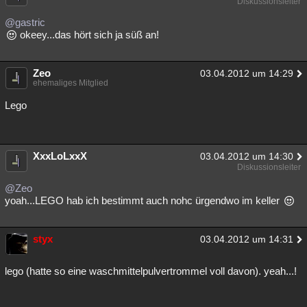
Diskussionsleiter
Besucht
Teilgenommen
Alle
Neue
Geschlossen
@gastric
okeey...das hört sich ja süß an!
Lesenswert
Schlüsselwörter
Zeo
03.04.2012 um 14:29
ehemaliges Mitglied
Lego
XxxLoLxxX
03.04.2012 um 14:30
Diskussionsleiter
@Zeo
yoah...LEGO hab ich bestimmt auch nohc ürgendwo im keller
styx
03.04.2012 um 14:31
lego (hatte so eine waschmittelpulvertrommel voll davon). yeah...!