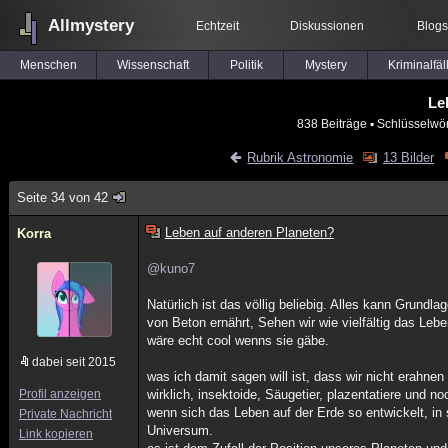
Allmystery
Echtzeit
Diskussionen
Blogs
Menschen
Wissenschaft
Politik
Mystery
Kriminalfäl
Le
838 Beiträge
▪ Schlüsselwör
Rubrik Astronomie
13 Bilder
Seite 34 von 42
Leben auf anderen Planeten?
Korra
@kuno7
Natürlich ist das völlig beliebig. Alles kann Grund
von Beton ernährt, Sehen wir wie vielfältig das Leb
wäre echt cool wenns sie gäbe.
dabei seit 2015
was ich damit sagen will ist, dass wir nicht erahne
Profil anzeigen
wirklich, insektoide, Säugetier, plazentatiere und n
wenn sich das Leben auf der Erde so entwickelt, in
Private Nachricht
Universum.
Link kopieren