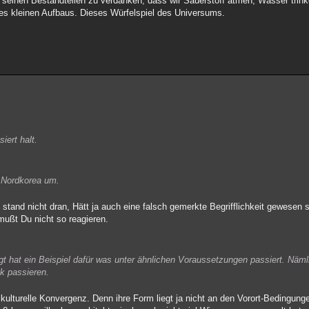
d seinen Bestandteilen zu verdanken, dass wir Sauerstoff atmen, Wasser trink
ses kleinen Aufbaus. Dieses Würfelspiel des Universums.
iert halt.
n Nordkorea um.
 stand nicht dran, Hätt ja auch eine falsch gemerkte Begrifflichkeit gewesen
mußt Du nicht so reagieren.
gt hat ein Beispiel dafür was unter ähnlichen Voraussetzungen passiert. Näml
ck passieren.
kulturelle Konvergenz. Denn ihre Form liegt ja nicht an den Vorort-Bedingun