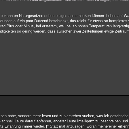
den bekannten Naturgesetzen schon einiges ausschließen können. Leben auf W
bindungen auf ein paar Dutzend beschränkt, das reicht für etwas so komplexes
rad Plus oder Minus, bei ersterem, weil bei so hohen Temperaturen langketti
indigkeiten so gering werden, dass zwischen zwei Zellteilungen ewige Zeiträu
eben habe, sondern mehr lesen und zu verstehen suchen, was ich geschriebe
e schnell Leute darauf abfahren, anderer Leute Intelligenz zu beschreiben und
tz Erfahrung immer wieder. [* Statt mal anzusagen, woran meinereiner erken