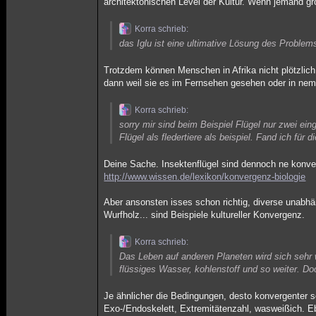
architektonischen Level der Kultur. Wenn jemand gr
Korra schrieb:
das Iglu ist eine ultimative Lösung des Proble
Trotzdem können Menschen in Afrika nicht plötzlic
dann weil sie es im Fernsehen gesehen oder in ne
Korra schrieb:
sorry mir sind beim Beispiel Flügel nur zwei e
Flügel als fledertiere als beispiel. Fand ich für
Deine Sache. Insektenflügel sind dennoch ne konver
http://www.wissen.de/lexikon/konvergenz-biologie
Aber ansonsten isses schon richtig, diverse unabh
Wurfholz... sind Beispiele kultureller Konvergenz.
Korra schrieb:
Das Leben auf anderen Planeten wird sich sehr 
flüssiges Wasser, kohlenstoff und so weiter. D
Je ähnlicher die Bedingungen, desto konvergenter 
Exo-/Endoskelett, Extremitätenzahl, wasweißich. E