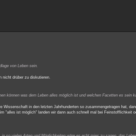
undlage von Leben sein.
 nicht drüber zu diskutieren.
rahnen können was dem Leben alles möglich ist und welchen Facetten es sein k
e Wissenschaft in den letzten Jahrhunderten so zusammengetragen hat, dan
im "alles ist möglich" landen wir dann auch schnell mal bei Feinstofflichkeit
 in so vielen Arten und Möglichkeiten wäre es echt mies zu sagen, das Leben