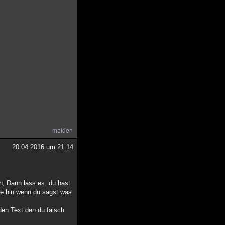
melden
20.04.2016 um 21:14
en, Dann lass es. du hast
te hin wenn du sagst was
f den Text den du falsch