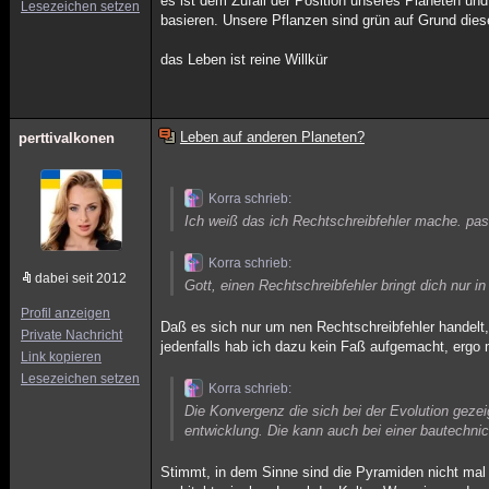
es ist dem Zufall der Position unseres Planeten un
Lesezeichen setzen
basieren. Unsere Pflanzen sind grün auf Grund die
das Leben ist reine Willkür
Leben auf anderen Planeten?
perttivalkonen
Korra schrieb:
Ich weiß das ich Rechtschreibfehler mache. pass
Korra schrieb:
dabei seit 2012
Gott, einen Rechtschreibfehler bringt dich nur i
Profil anzeigen
Daß es sich nur um nen Rechtschreibfehler handelt,
Private Nachricht
jedenfalls hab ich dazu kein Faß aufgemacht, ergo 
Link kopieren
Lesezeichen setzen
Korra schrieb:
Die Konvergenz die sich bei der Evolution gezei
entwicklung. Die kann auch bei einer bautechni
Stimmt, in dem Sinne sind die Pyramiden nicht mal 