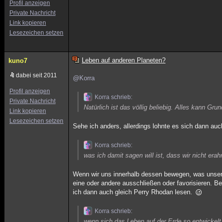
Profil anzeigen
Private Nachricht
Link kopieren
Lesezeichen setzen
Leben auf anderen Planeten?
kuno7
dabei seit 2011
@Korra
Profil anzeigen
Korra schrieb:
Private Nachricht
Natürlich ist das völlig beliebig. Alles kann Gr
Link kopieren
Lesezeichen setzen
Sehe ich anders, allerdings lohnte es sich dann auch
Korra schrieb:
was ich damit sagen will ist, dass wir nicht e
Wenn wir uns innerhalb dessen bewegen, was unser
eine oder andere ausschließen oder favorisieren. Be
ich dann auch gleich Perry Rhodan lesen.
Korra schrieb:
wenn sich das Leben auf der Erde so entwickelt,