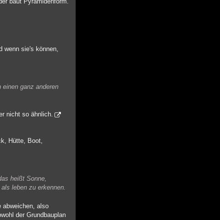
 der baut Pyramidenform.
d wenn sie's können,
en einen ganz anderen
r nicht so ähnlich.
k, Hütte, Boot,
das heißt Sonne,
 als leben zu erkennen.
e abweichen, also
obwohl der Grundbauplan