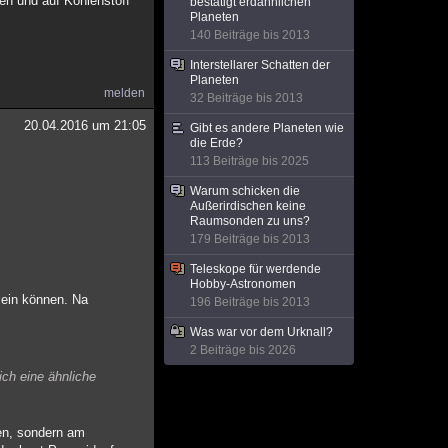
en und auf Kohlenstoff
bestätigt erdähnlichen
Planeten
140 Beiträge bis 2013
Interstellarer Schatten der
Planeten
melden
32 Beiträge bis 2013
20.04.2016 um 21:05
Gibt es andere Planeten wie
die Erde?
113 Beiträge bis 2025
Warum schicken die
Außerirdischen keine
Raumsonden zu uns?
179 Beiträge bis 2013
Teleskope für werdende
Hobby-Astronomen
 sein können. Na
196 Beiträge bis 2013
Was war vor dem Urknall?
2 Beiträge bis 2026
ich eine ähnliche
gen, sondern am