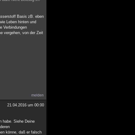
asserstoff Basis zB. eben
 wie Leben hinten und
ge Verbindungen
me vergehen, von der Zeit
melden
21.04.2016 um 00:00
n habe. Siehe Deine
 deren
nen könne, daß er falsch