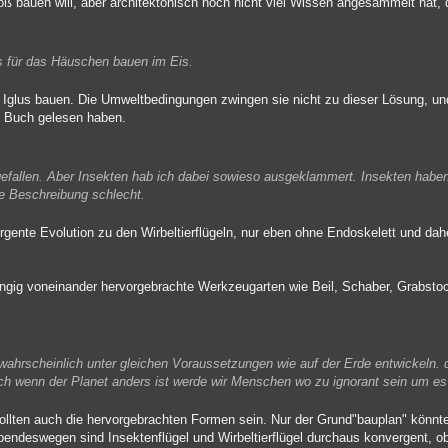
oß bauen will, aber architektonisch noch nicht viel Wissen angesammelt hat,
ms für das Häuschen bauen im Eis.
h Iglus bauen. Die Umweltbedingungen zwingen sie nicht zu dieser Lösung, un
m Buch gelesen haben.
ingefallen. Aber Insekten hab ich dabei sowieso ausgeklammert. Insekten hab
 die Beschreibung schlecht.
gente Evolution zu den Wirbeltierflügeln, nur eben ohne Endoskelett und dahe
ängig voneinander hervorgebrachte Werkzeugarten wie Beil, Schaber, Grabstoc
wahrscheinlich unter gleichen Voraussetzungen wie auf der Erde entwickeln. 
och wenn der Planet anders ist werde wir Menschen wo zu ignorant sein um es
sollten auch die hervorgebrachten Formen sein. Nur der Grund"bauplan" könnt
bendeswegen sind Insektenflügel und Wirbeltierflügel durchaus konvergent, 