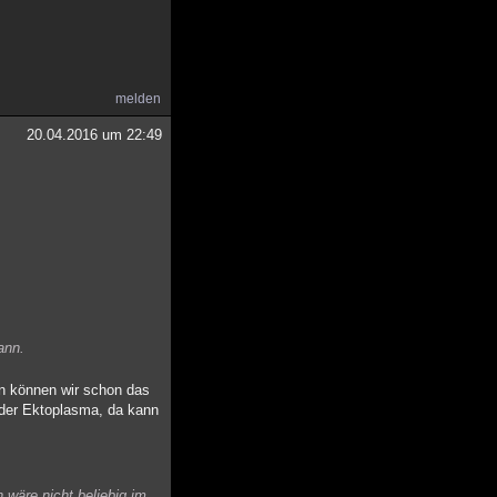
melden
20.04.2016 um 22:49
ann.
n können wir schon das
 oder Ektoplasma, da kann
 wäre nicht beliebig im