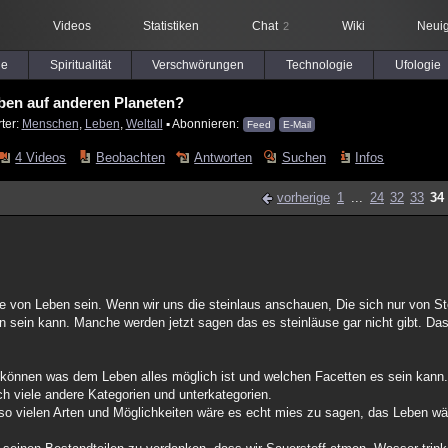
Videos
Statistiken
Chat
Wiki
Neuig
2
le
Spiritualität
Verschwörungen
Technologie
Ufologie
ben auf anderen Planeten?
ter:
Menschen
,
Leben
,
Weltall
▪ Abonnieren:
Feed
E-Mail
4 Videos
Beobachten
Antworten
Suchen
Infos
vorherige
1
...
24
32
33
34
lage von Leben sein. Wenn wir uns die steinlaus anschauen, Die sich nur von St
en sein kann. Manche werden jetzt sagen das es steinläuse gar nicht gibt. Da
n können was dem Leben alles möglich ist und welchen Facetten es sein kann. 
och viele andere Kategorien und unterkategorien.
 so vielen Arten und Möglichkeiten wäre es echt mies zu sagen, das Leben wär