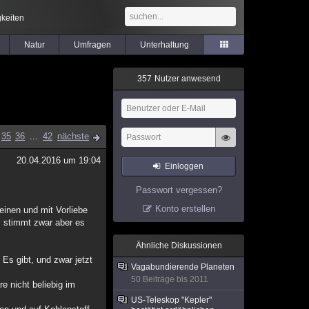
keiten
Natur
Umfragen
Unterhaltung
3
5
7
Nutzer anwesend
35
36
...
42
nächste
20.04.2016 um 19:04
Einloggen
Passwort vergessen?
Konto erstellen
einen und mit Vorliebe
s stimmt zwar aber es
Ähnliche Diskussionen
Es gibt, und zwar jetzt
Vagabundierende Planeten
50 Beiträge bis 2011
e nicht beliebig im
US-Teleskop "Kepler"