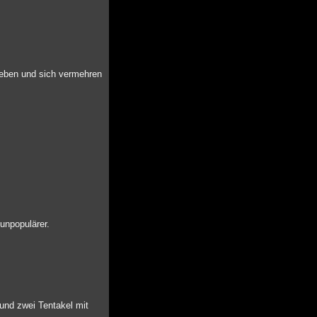
 leben und sich vermehren
unpopulärer.
 und zwei Tentakel mit