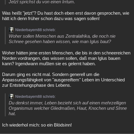
Jetzt sprichst du von einen Irrtum.
Besucht
Teilgenommen
Alle
Neue
Geschlossen
Was heißt "jetzt"? Du hast doch eben erst davon gesprochen, wie
hätt ich denn früher schon dazu was sagen sollen!
Lesenswert
Schlüsselwörter
Niederbayern88 schrieb:
Woher sollen Menschen aus Zentralafrika, die noch nie
Schnee gesehen haben wissen, wie man Iglus baut?
Woher hätten jene ersten Menschen, die bis in den schneereichen
Norden vordrangen, das wissen sollen, daß man Iglus bauen
kann? Irgendwann mußten sie es gelernt haben.
Darum ging es nicht mal. Sondern generell um die
Anpassungsfähigkeit von "ausgereiftem" Leben im Unterschied
zur Entstehungsphase des Lebens.
Niederbayern88 schrieb:
Du denkst immer, Leben bezieht sich auf einen mehrzelligen
Organismus welcher Gliedmaßen, Haut, Knochen und SInne
hat.
Ich wiederhol mich: so ein Blödsinn!