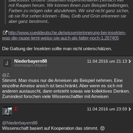
mit Raupen herum. Wir können ihnen zum Beispiel beibringen,
Farben zu mögen oder abzulehnen. Wir sind nicht ganz sicher,
ob sie Rot sehen können - Blau, Gelb und Grün erkennen sie
aber ganz bestimmt..
http://www.sueddeutsche.de/wissen/erinnerung-bei-insekten-
was-die-raupe-lernt-weiss-sie-auch-als-falter-noch-1.267405
Die Gattung der Insekten sollte man nicht unterschätzen.
Niederbayern88
11.04.2016 um 21:13
ehemaliges Mitglied
@Z.
Stimmt. Man muss nur die Ameisen als Beispiel nehmen. Eine
einzellne Ameise ansich ist beschränkt. Aber wenn es sich mit
anderen austauscht, dann entsteht sowas wie kollektives Denken.
Zumindest forschen viele Wissenschaftler mit Ameisen
Z.
11.04.2016 um 23:59
@Niederbayern88
Wissenschaft basiert auf Kooperation das stimmt.