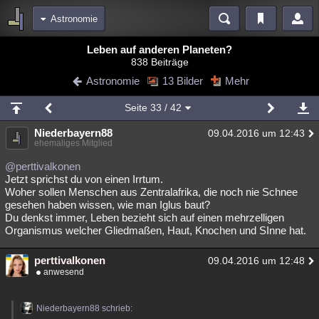
Astronomie
Bereiche
Leben auf anderen Planeten?
838 Beiträge
Echtzeit
Diskussionen
Blogs
Videos
Statistiken
Astronomie
13 Bilder
Mehr
Chat
Wiki
Neuigkeiten
Seite
33
/ 42
meine Rubriken
Niederbayern88
09.04.2016 um 12:43
Menschen
Wissenschaft
Politik
Mystery
Kriminalfälle
ehemaliges Mitglied
Spiritualität
Verschwörungen
Technologie
Ufologie
@perttivalkonen
Jetzt sprichst du von einen Irrtum.
Woher sollen Menschen aus Zentralafrika, die noch nie Schnee
Natur
Umfragen
Unterhaltung
gesehen haben wissen, wie man Iglus baut?
weitere Rubriken
Du denkst immer, Leben bezieht sich auf einen mehrzelligen
Organismus welcher Gliedmaßen, Haut, Knochen und SInne hat.
Philosophie
Träume
Orte
Esoterik
Literatur
perttivalkonen
09.04.2016 um 12:48
Astronomie
Helpdesk
Gruppen
Gaming
Filme
anwesend
Musik
Clash
Verbesserungen
Allmystery
English
Niederbayern88 schrieb:
Übersichten