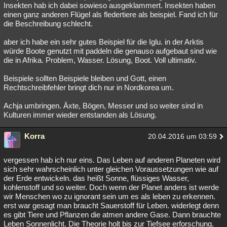
Insekten hab ich dabei sowieso ausgeklammert. Insekten haben
einen ganz anderen Flügel als fledertiere als beispiel. Fand ich für
die Beschreibung schlecht.
aber ich habe ein sehr gutes Beispiel für die Iglu. in der Arktis
würde Boote genutzt mit paddeln die genauso aufgebaut sind wie
die in Afrika. Problem, Wasser. Lösung, Boot. Voll ultimativ.
Beispiele sollten Beispiele bleiben und Gott, einen
Rechtschreibfehler bringt dich nur in Nordkorea um.
Achja umbringen. Äxte, Bögen, Messer und so weiter sind in
Kulturen immer wieder entstanden als Lösung.
Korra
20.04.2016 um 03:59
vergessen hab ich nur eins. Das Leben auf anderen Planeten wird
sich sehr wahrscheinlich unter gleichen Voraussetzungen wie auf
der Erde entwickeln. das heißt Sonne, flüssiges Wasser,
kohlenstoff und so weiter. Doch wenn der Planet anders ist werde
wir Menschen wo zu ignorant sein um es als leben zu erkennen.
erst war gesagt man braucht Sauerstoff für Leben. widerlegt denn
es gibt Tiere und Pflanzen die atmen andere Gase. Dann brauchte
Leben Sonnenlicht. Die Theorie holt bis zur Tiefsee erforschung.