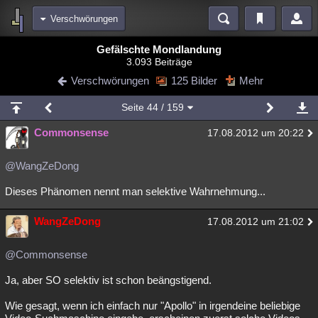
Verschwörungen
Bereiche
Gefälschte Mondlandung
3.093 Beiträge
Echtzeit
Diskussionen
Blogs
Videos
Statistiken
Verschwörungen
125 Bilder
Mehr
Chat
Wiki
Neuigkeiten
2
Seite
44
/ 159
meine Rubriken
Commonsense
17.08.2012 um 20:22
Menschen
Wissenschaft
Politik
Mystery
Kriminalfälle
Spiritualität
Verschwörungen
Technologie
Ufologie
@WangZeDong
Dieses Phänomen nennt man selektive Wahrnehmung...
Natur
Umfragen
Unterhaltung
weitere Rubriken
WangZeDong
17.08.2012 um 21:02
Philosophie
Träume
Orte
Esoterik
Literatur
@Commonsense
Astronomie
Helpdesk
Gruppen
Gaming
Filme
Ja, aber SO selektiv ist schon beängstigend.
Musik
Clash
Verbesserungen
Allmystery
English
Wie gesagt, wenn ich einfach nur "Apollo" in irgendeine beliebige
Übersichten