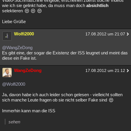
Video-Suchmaschine eingebe, erscheinen zuerst solche Videos
wie ich sie gelinkt habe, da muss man doch
absichtlich
Besucht
Teilgenommen
Alle
Neue
Geschlossen
selektieren
Lesenswert
Schlüsselwörter
Liebe Grüße
Wolfi2000
17.08.2012 um 21:07
@WangZeDong
Es gibt eine, der sogar die Existenz der ISS leugnet und meint das
diese ein Fake ist.
WangZeDong
17.08.2012 um 21:12
@Wolfi2000
Ja, davon habe ich auch leider schon gelesen - vielleicht sollten
sich manche Leute fragen ob sie nicht selber Fake sind
Immerhin kann man die ISS
sehen